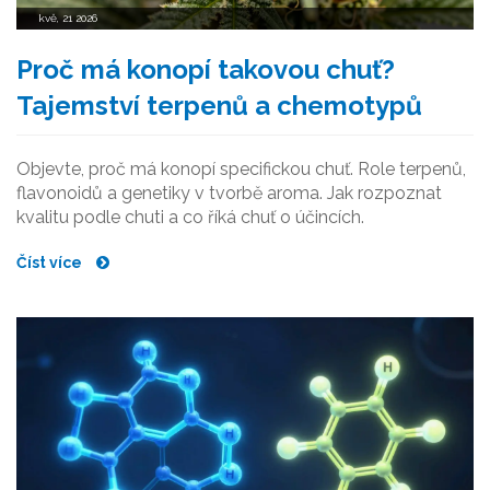
kvě, 21 2026
Proč má konopí takovou chuť?
Tajemství terpenů a chemotypů
Objevte, proč má konopí specifickou chuť. Role terpenů,
flavonoidů a genetiky v tvorbě aroma. Jak rozpoznat
kvalitu podle chuti a co říká chuť o účincích.
Číst více