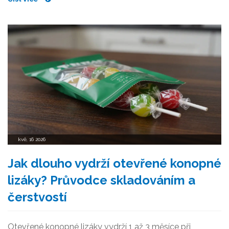
kvě, 16 2026
Jak dlouho vydrží otevřené konopné
lizáky? Průvodce skladováním a
čerstvostí
Otevřené konopné lizáky vydrží 1 až 3 měsíce při