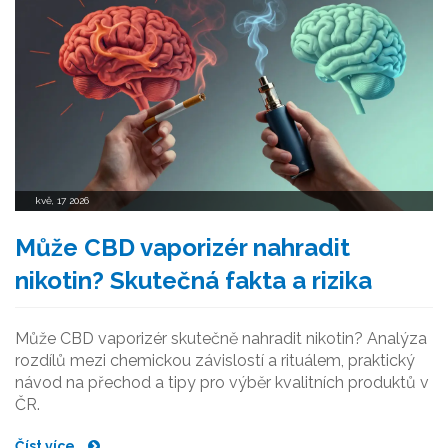
kvě, 17 2026
Může CBD vaporizér nahradit
nikotin? Skutečná fakta a rizika
Může CBD vaporizér skutečně nahradit nikotin? Analýza
rozdílů mezi chemickou závislostí a rituálem, praktický
návod na přechod a tipy pro výběr kvalitních produktů v
ČR.
Číst více