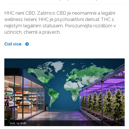
HHC není CBD. Zatímco CBD je neomamné a legální
wellness řešení, HHC je psychoaktivní derivát THC s
nejistým legálním statusem. Porozumějte rozdílům v
účincích, chemii a právech.
Číst více
kvě, 14 2026