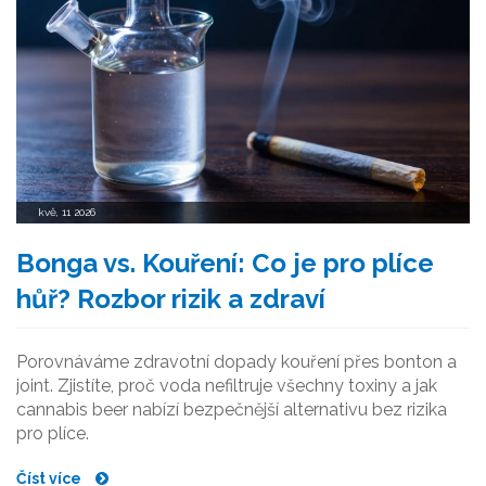
kvě, 11 2026
Bonga vs. Kouření: Co je pro plíce
hůř? Rozbor rizik a zdraví
Porovnáváme zdravotní dopady kouření přes bonton a
joint. Zjistíte, proč voda nefiltruje všechny toxiny a jak
cannabis beer nabízí bezpečnější alternativu bez rizika
pro plíce.
Číst více