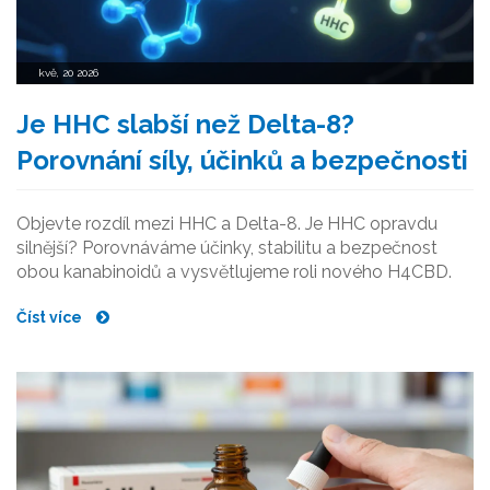
kvě, 20 2026
Je HHC slabší než Delta-8?
Porovnání síly, účinků a bezpečnosti
Objevte rozdíl mezi HHC a Delta-8. Je HHC opravdu
silnější? Porovnáváme účinky, stabilitu a bezpečnost
obou kanabinoidů a vysvětlujeme roli nového H4CBD.
Číst více