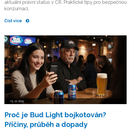
aktuální právní status v ČR. Praktické tipy pro bezpečnou
konzumaci.
Číst více
říj, 12 2025
Proč je Bud Light bojkotován?
Příčiny, průběh a dopady