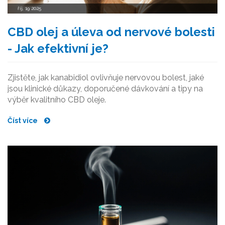
říj, 19 2025
CBD olej a úleva od nervové bolesti
- Jak efektivní je?
Zjistěte, jak kanabidiol ovlivňuje nervovou bolest, jaké
jsou klinické důkazy, doporučené dávkování a tipy na
výběr kvalitního CBD oleje.
Číst více