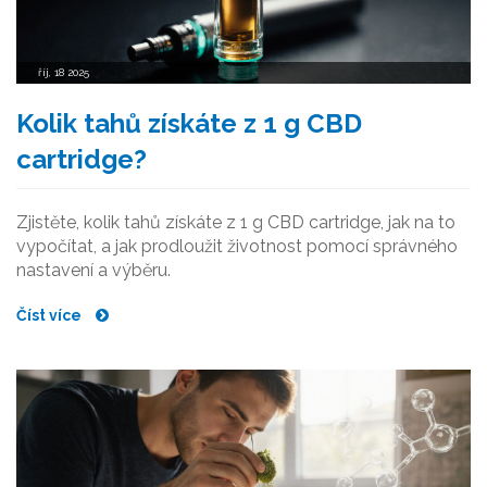
říj, 18 2025
Kolik tahů získáte z 1 g CBD
cartridge?
Zjistěte, kolik tahů získáte z 1 g CBD cartridge, jak na to
vypočítat, a jak prodloužit životnost pomocí správného
nastavení a výběru.
Číst více