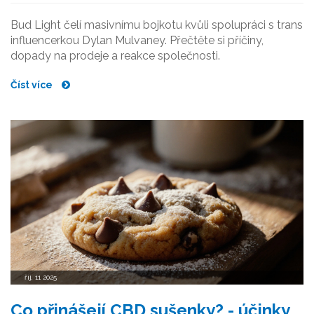
Bud Light čelí masivnímu bojkotu kvůli spolupráci s trans
influencerkou Dylan Mulvaney. Přečtěte si příčiny,
dopady na prodeje a reakce společnosti.
Číst více
říj, 11 2025
Co přinášejí CBD sušenky? - účinky,