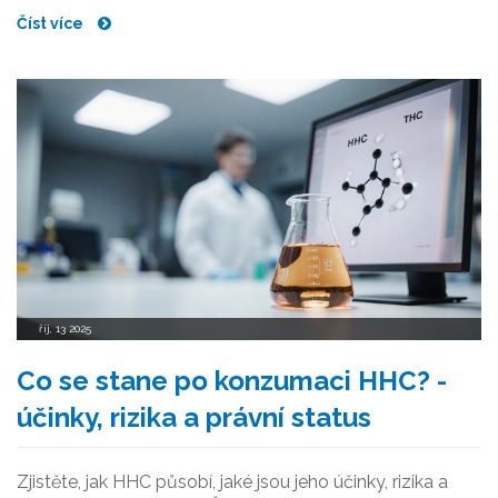
Číst více
říj, 13 2025
Co se stane po konzumaci HHC? -
účinky, rizika a právní status
Zjistěte, jak HHC působí, jaké jsou jeho účinky, rizika a