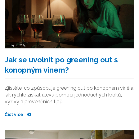
říj, 16 2025
Jak se uvolnit po greening out s
konopným vínem?
Zjistěte, co způsobuje greening out po konopném víně a
jak rychle získat úlevu pomocí jednoduchých kroků,
výživy a prevenčních tipů.
Číst více