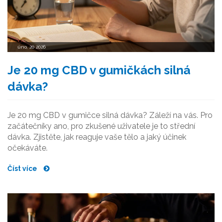
úno, 20 2026
Je 20 mg CBD v gumičkách silná
dávka?
Je 20 mg CBD v gumičce silná dávka? Záleží na vás. Pro
začátečníky ano, pro zkušené uživatele je to střední
dávka. Zjistěte, jak reaguje vaše tělo a jaký účinek
očekáváte.
Číst více