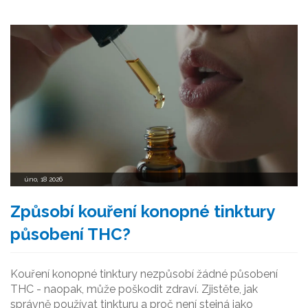
úno, 18 2026
Způsobí kouření konopné tinktury
působení THC?
Kouření konopné tinktury nezpůsobí žádné působení
THC - naopak, může poškodit zdraví. Zjistěte, jak
správně používat tinkturu a proč není stejná jako