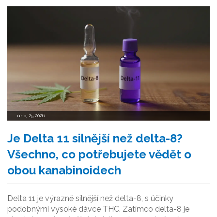
úno, 25 2026
Je Delta 11 silnější než delta-8?
Všechno, co potřebujete vědět o
obou kanabinoidech
Delta 11 je výrazně silnější než delta-8, s účinky
podobnými vysoké dávce THC. Zatímco delta-8 je