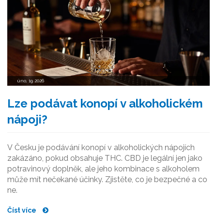
úno, 19 2026
Lze podávat konopí v alkoholickém
nápoji?
V Česku je podávání konopí v alkoholických nápojích
zakázáno, pokud obsahuje THC. CBD je legální jen jako
potravinový doplněk, ale jeho kombinace s alkoholem
může mít nečekané účinky. Zjistěte, co je bezpečné a co
ne.
Číst více