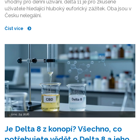
vhodný pro denní užívání, delta 11 je pro zkušené
uživatele hledající hluboký euforický zážitek. Oba jsou v
Česku nelegální.
Číst více
úno, 24 2026
Je Delta 8 z konopí? Všechno, co
potřebujete vědět o Delta 8 a jeho