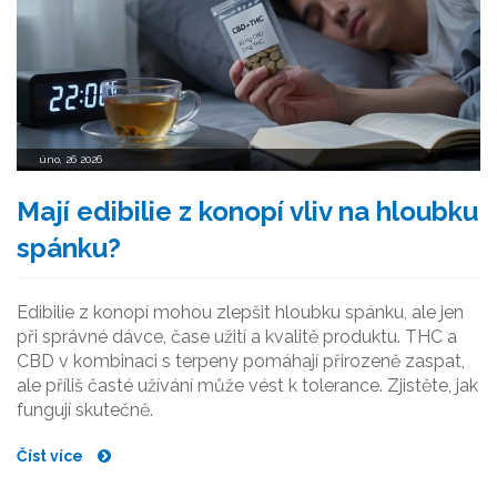
úno, 26 2026
Mají edibilie z konopí vliv na hloubku
spánku?
Edibilie z konopí mohou zlepšit hloubku spánku, ale jen
při správné dávce, čase užití a kvalitě produktu. THC a
CBD v kombinaci s terpeny pomáhají přirozeně zaspat,
ale příliš časté užívání může vést k tolerance. Zjistěte, jak
fungují skutečně.
Číst více