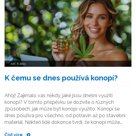
zář, 6 2023
K čemu se dnes používá konopí?
Ahoj! Zajímalo vás někdy, jaké jsou dnešní využití
konopí? V tomto příspěvku se dozvíte o různých
způsobech, jak může být konopí využito. Konopí se
dnes používá pro všechno, od potravin až po stavební
materiál. Někteří lidé dokonce tvrdí, že konopí může
sloužit jako potenciální alternativa k chemickým lékům.
Číst více
Takže pojďme společně prozkoumat fascinující svět