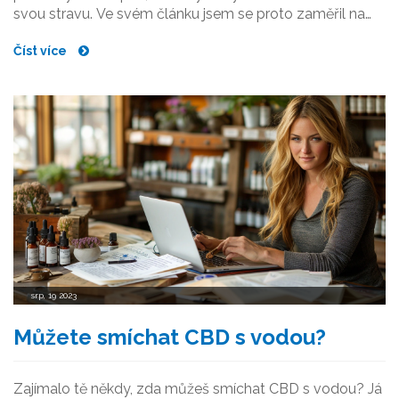
svou stravu. Ve svém článku jsem se proto zaměřil na
analýzu sortimentu tohoto obchodu. Přečtěte si můj
Číst více
článek a zjistěte více.
srp, 19 2023
Můžete smíchat CBD s vodou?
Zajímalo tě někdy, zda můžeš smíchat CBD s vodou? Já