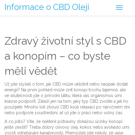
Informace o CBD Oleji
Zdravý životní styl s CBD
a konopím – co byste
měli vědět
Už jste slyšeli o tom, jak CBD může uklidnit nebo naopak dodat
energii? Na první pohled může znít konopí trochu tajemně, ale
ve skutečnosti jde o přírodní látku, která váš organismus umí
krásně podpořit. Záleží jen na tom, jaký typ CBD zvolíte a jak ho
použijete. Mnoho lidí zkouší CBD kvůli relaxaci po náročném dni
nebo podpoře soustředění, ať už jde o práci nebo volný čas.
A co jídlo? Víte, že některé potraviny dokážou účinky konopí
ještě zesílit? Třeba dobrý olivový olej, kokos nebo avokádo umí
zvýšit vstřebávání kanabinoidů. Přemýšleli jste někdy, že vaše