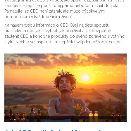
zkoušejí smíchat CBD s vodou, ale úplná rozpustnost není vždy
zaručená – lepší je použít olej přímo nebo přimíchat do jídla.
Pamatujte, že CBD není zázrak, ale může být skvělým
pomocníkem v každodenním životě.
Na našem webu Informace o CBD Oleji najdete spoustu
praktických rad, jak si vybrat, jak používat a jak bezpečně
začlenit CBD a konopné produkty do svého zdravého životního
stylu. Nechte se inspirovat a zlepšete svůj den přírodní cestou!
úno, 26 2024