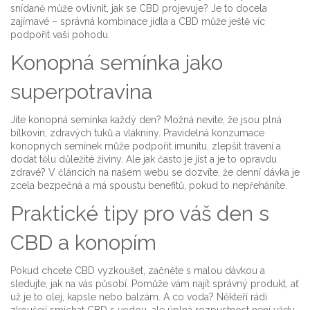
snídaně může ovlivnit, jak se CBD projevuje? Je to docela
zajímavé – správná kombinace jídla a CBD může ještě víc
podpořit vaši pohodu.
Konopná semínka jako
superpotravina
Jíte konopná semínka každý den? Možná nevíte, že jsou plná
bílkovin, zdravých tuků a vlákniny. Pravidelná konzumace
konopných semínek může podpořit imunitu, zlepšit trávení a
dodat tělu důležité živiny. Ale jak často je jíst a je to opravdu
zdravé? V článcích na našem webu se dozvíte, že denní dávka je
zcela bezpečná a má spoustu benefitů, pokud to nepřeháníte.
Praktické tipy pro váš den s
CBD a konopím
Pokud chcete CBD vyzkoušet, začněte s malou dávkou a
sledujte, jak na vás působí. Pomůže vám najít správný produkt, ať
už je to olej, kapsle nebo balzám. A co voda? Někteří rádi