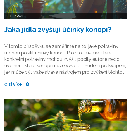
říj, 7 2023
Jaká jídla zvyšují účinky konopí?
V tomto příspěvku se zaměříme na to, jaké potraviny
mohou posílit účinky konopí. Prozkoumáme, které
konkrétní potraviny mohou zvýšit pocity euforie nebo
uvolnění, které konopí může vyvolat. Budete překvapeni,
jak může být vaše strava nástrojem pro zvýšení těchto
účinků. Vydejte se se mnou na tuto cestu do světa
Číst více
konopí a jídla, určitě se zajímavě poučíte!