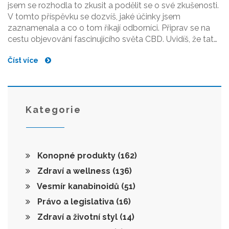
jsem se rozhodla to zkusit a podělit se o své zkušenosti.
V tomto příspěvku se dozvíš, jaké účinky jsem
zaznamenala a co o tom říkají odborníci. Připrav se na
cestu objevování fascinujícího světa CBD. Uvidíš, že tato
téma je mnohem komplexnější a zajímavější, než se zdá
Číst více
na první pohled.
Kategorie
Konopné produkty
(162)
Zdraví a wellness
(136)
Vesmír kanabinoidů
(51)
Právo a legislativa
(16)
Zdraví a životní styl
(14)