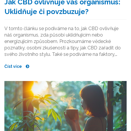
Jak CBD ovlivňuje váš organismus:
Uklidňuje či povzbuzuje?
V tomto článku se podíváme na to, jak CBD ovlivňuje
náš organismus, zda působí uklidňujícím nebo
energizujícím způsobem. Prozkoumáme vědecké
poznatky, osobní zkušenosti a tipy, jak CBD zařadit do
svého životního stylu. Také se podíváme na faktory,
které ovlivňují jeho účinky a jak si vybrat správný typ
Číst více
CBD pro vaše potřeby.