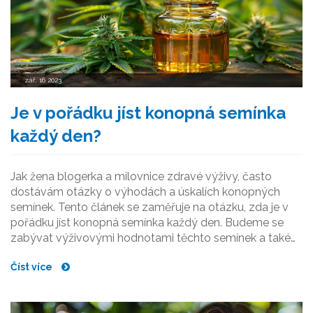
zář, 16 2023
Je v pořádku jíst konopná semínka
každý den?
Jak žena blogerka a milovnice zdravé výživy, často
dostávám otázky o výhodách a úskalích konopných
semínek. Tento článek se zaměřuje na otázku, zda je v
pořádku jíst konopná semínka každý den. Budeme se
zabývat výživovými hodnotami těchto semínek a také
se podíváme, zda může být pro zdraví nebezpečné je
Číst více
konzumovat pravidelně. Věřte mi, že se dozvíte spoustu
užitečných informací!