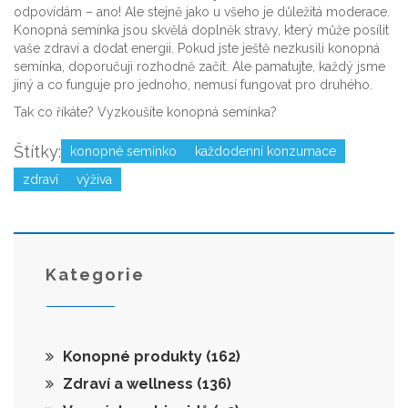
odpovídám – ano! Ale stejně jako u všeho je důležitá moderace.
Konopná semínka jsou skvělá doplněk stravy, který může posílit
vaše zdraví a dodat energii. Pokud jste ještě nezkusili konopná
semínka, doporučuji rozhodně začít. Ale pamatujte, každý jsme
jiný a co funguje pro jednoho, nemusí fungovat pro druhého.
Tak co říkáte? Vyzkoušíte konopná semínka?
Štítky:
konopné semínko
každodenní konzumace
zdraví
výživa
Kategorie
Konopné produkty
(162)
Zdraví a wellness
(136)