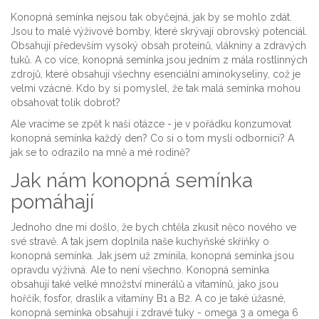
Konopná semínka nejsou tak obyčejná, jak by se mohlo zdát.
Jsou to malé výživové bomby, které skrývají obrovský potenciál.
Obsahují především vysoký obsah proteínů, vlákniny a zdravých
tuků. A co více, konopná semínka jsou jedním z mála rostlinných
zdrojů, které obsahují všechny esenciální aminokyseliny, což je
velmi vzácné. Kdo by si pomyslel, že tak malá semínka mohou
obsahovat tolik dobrot?
Ale vracíme se zpět k naší otázce - je v pořádku konzumovat
konopná semínka každý den? Co si o tom myslí odborníci? A
jak se to odrazilo na mně a mé rodině?
Jak nám konopná semínka
pomáhají
Jednoho dne mi došlo, že bych chtěla zkusit něco nového ve
své stravě. A tak jsem doplnila naše kuchyňské skříňky o
konopná semínka. Jak jsem už zmínila, konopná semínka jsou
opravdu výživná. Ale to není všechno. Konopná semínka
obsahují také velké množství minerálů a vitamínů, jako jsou
hořčík, fosfor, draslík a vitamíny B1 a B2. A co je také úžasné,
konopná semínka obsahují i zdravé tuky - omega 3 a omega 6