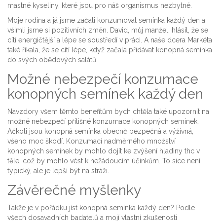
mastné kyseliny, které jsou pro náš organismus nezbytné.
Moje rodina a já jsme začali konzumovat semínka každý den a
všimli jsme si pozitivních změn. David, můj manžel, hlásil, že se
cítí energičtější a lépe se soustředí v práci. A naše dcera Markéta
také říkala, že se cítí lépe, když začala přidávat konopná semínka
do svých obědových salátů.
Možné nebezpečí konzumace
konopných semínek každý den
Navzdory všem těmto benefitům bych chtěla také upozornit na
možné nebezpečí přílišné konzumace konopných semínek.
Ačkoli jsou konopná semínka obecně bezpečná a výživná,
všeho moc škodí. Konzumací nadměrného množství
konopných semínek by mohlo dojít ke zvýšení hladiny thc v
těle, což by mohlo vést k nežádoucím účinkům. To sice není
typický, ale je lepší být na stráži.
Závěrečné myšlenky
Takže je v pořádku jíst konopná semínka každý den? Podle
všech dosavadních badatelů a mojí vlastní zkušenosti