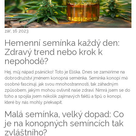
zář, 16 2023
Hemenní semínka každý den:
Zdravý trend nebo krok k
nepohodě?
Hej, můj nápad psáničko! Toto je Eliška. Dnes se zaměříme na
dobrodružství jménem konopná seménka. Semínka konopí mě
osobně fascinují, jak svou mnohostranností, tak záhadným
způsobem, jakým mohou ovlivnit naše zdraví. Nimrá jsem se do
toho a spojila jsem několik zajímavých faktů a tipů o konopí,
které by nás mohly překvapit.
Malá semínka, velký dopad: Co
je na konopných semíncích tak
zvláštního?