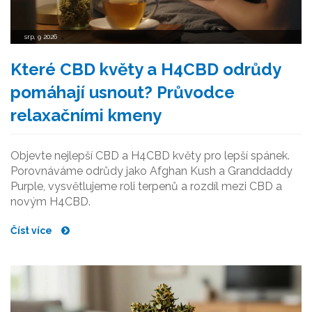
srp, 9 2026
Které CBD květy a H4CBD odrůdy
pomáhají usnout? Průvodce
relaxačními kmeny
Objevte nejlepší CBD a H4CBD květy pro lepší spánek.
Porovnáváme odrůdy jako Afghan Kush a Granddaddy
Purple, vysvětlujeme roli terpenů a rozdíl mezi CBD a
novým H4CBD.
Číst více