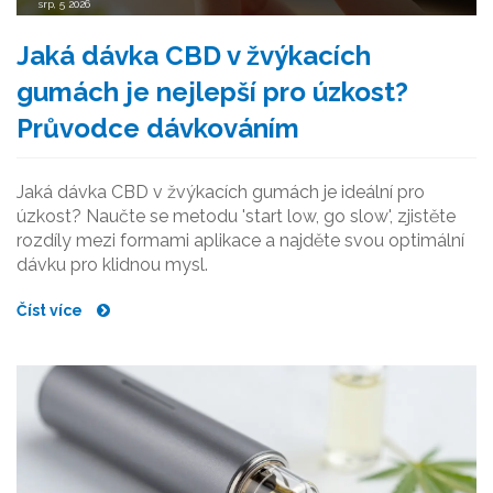
srp, 5 2026
Jaká dávka CBD v žvýkacích
gumách je nejlepší pro úzkost?
Průvodce dávkováním
Jaká dávka CBD v žvýkacích gumách je ideální pro
úzkost? Naučte se metodu 'start low, go slow', zjistěte
rozdíly mezi formami aplikace a najděte svou optimální
dávku pro klidnou mysl.
Číst více