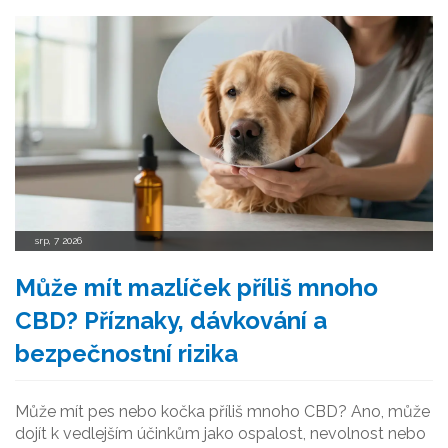
srp, 7 2026
Může mít mazlíček příliš mnoho
CBD? Příznaky, dávkování a
bezpečnostní rizika
Může mít pes nebo kočka příliš mnoho CBD? Ano, může
dojít k vedlejším účinkům jako ospalost, nevolnost nebo