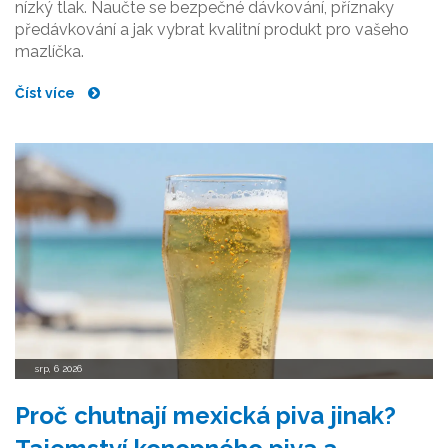
nízký tlak. Naučte se bezpečné dávkování, příznaky
předávkování a jak vybrat kvalitní produkt pro vašeho
mazlíčka.
Číst více
srp, 6 2026
Proč chutnají mexická piva jinak?