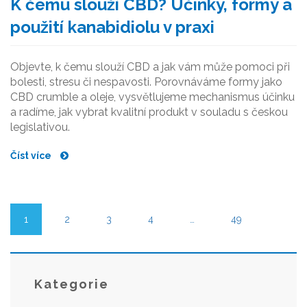
K čemu slouží CBD? Účinky, formy a
použití kanabidiolu v praxi
Objevte, k čemu slouží CBD a jak vám může pomoci při
bolesti, stresu či nespavosti. Porovnáváme formy jako
CBD crumble a oleje, vysvětlujeme mechanismus účinku
a radíme, jak vybrat kvalitní produkt v souladu s českou
legislativou.
Číst více
1
2
3
4
…
49
Kategorie