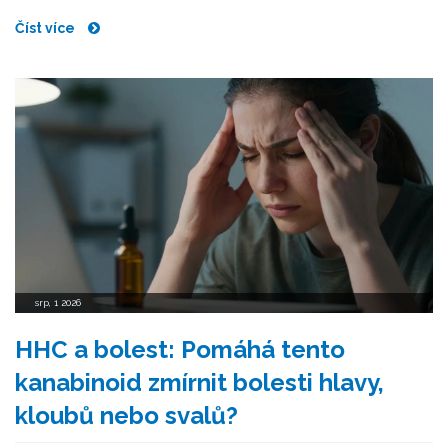
Číst více
srp, 1 2026
HHC a bolest: Pomáhá tento
kanabinoid zmírnit bolesti hlavy,
kloubů nebo svalů?