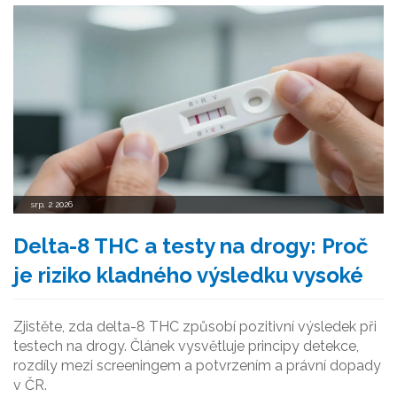
srp, 2 2026
Delta-8 THC a testy na drogy: Proč
je riziko kladného výsledku vysoké
Zjistěte, zda delta-8 THC způsobí pozitivní výsledek při
testech na drogy. Článek vysvětluje principy detekce,
rozdíly mezi screeningem a potvrzením a právní dopady
v ČR.