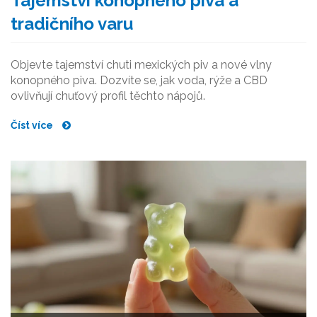
Tajemství konopného piva a
tradičního varu
Objevte tajemství chuti mexických piv a nové vlny
konopného piva. Dozvíte se, jak voda, rýže a CBD
ovlivňují chuťový profil těchto nápojů.
Číst více