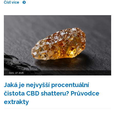
Číst více
čen, 27 2026
Jaká je nejvyšší procentuální
čistota CBD shatteru? Průvodce
extrakty