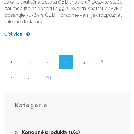
Jaká je skutečná čistota CBD shatteru? Dozvíte se, že
zatímco izolát dosahuje 99 %, kvalitní shatter obvykle
obsahuje 70-85 % CBD. Poradíme vám, jak rozpoznat
falešné deklarace.
Číst více
1
2
3
4
5
6
7
…
49
Kategorie
Konopné produkty
(161)