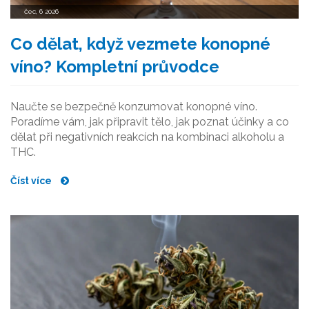
čec, 6 2026
Co dělat, když vezmete konopné
víno? Kompletní průvodce
Naučte se bezpečně konzumovat konopné víno.
Poradíme vám, jak připravit tělo, jak poznat účinky a co
dělat při negativních reakcích na kombinaci alkoholu a
THC.
Číst více