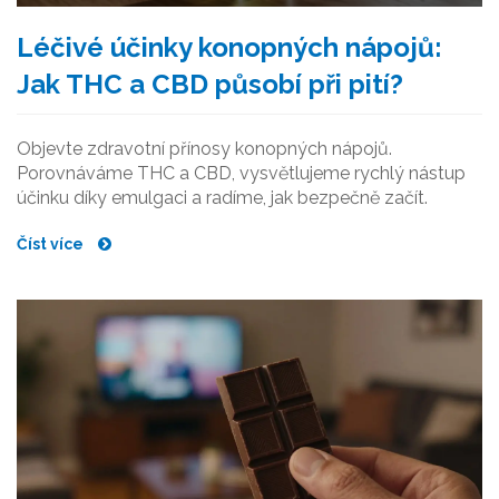
Léčivé účinky konopných nápojů:
Jak THC a CBD působí při pití?
Objevte zdravotní přínosy konopných nápojů.
Porovnáváme THC a CBD, vysvětlujeme rychlý nástup
účinku díky emulgaci a radíme, jak bezpečně začít.
Číst více