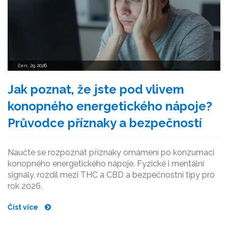
čen, 29 2026
Jak poznat, že jste pod vlivem
konopného energetického nápoje?
Průvodce příznaky a bezpečností
Naučte se rozpoznat příznaky omámení po konzumaci
konopného energetického nápoje. Fyzické i mentální
signály, rozdíl mezi THC a CBD a bezpečnostní tipy pro
rok 2026.
Číst více