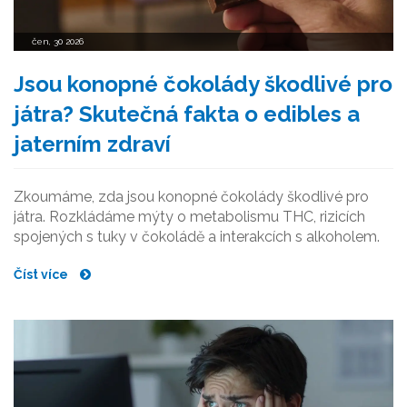
čen, 30 2026
Jsou konopné čokolády škodlivé pro
játra? Skutečná fakta o edibles a
jaterním zdraví
Zkoumáme, zda jsou konopné čokolády škodlivé pro
játra. Rozkládáme mýty o metabolismu THC, rizicích
spojených s tuky v čokoládě a interakcích s alkoholem.
Číst více