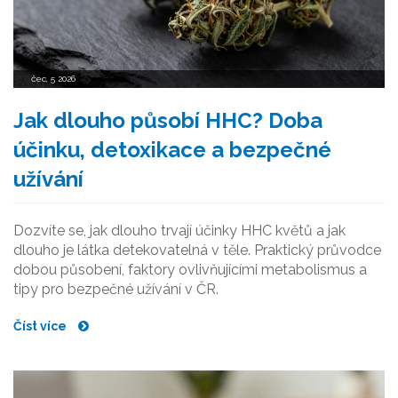
čec, 5 2026
Jak dlouho působí HHC? Doba
účinku, detoxikace a bezpečné
užívání
Dozvíte se, jak dlouho trvají účinky HHC květů a jak
dlouho je látka detekovatelná v těle. Praktický průvodce
dobou působení, faktory ovlivňujícími metabolismus a
tipy pro bezpečné užívání v ČR.
Číst více