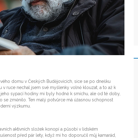
 svého domu v Českých Budějovicích, sice se po dnešku
ou v ruce nechal jsem své myšlenky volně klouzat, a to až k
a jeho sypací hodiny mi byly hodně k smíchu, ale od té doby,
hno se změnilo. Ten malý potvůrce má úžasnou schopnost
moderní výzkumu.
avních aktivních složek konopí a působí v lidském
ušenost před pár lety, když mi ho doporučil můj kamarád,