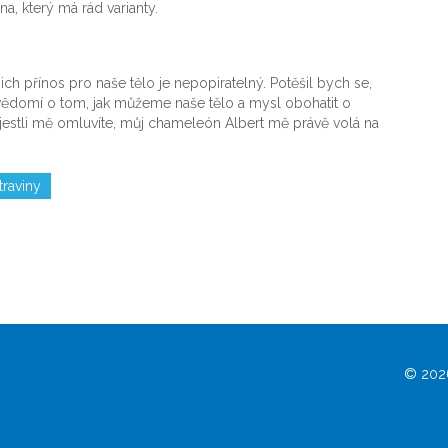
a, který má rád varianty.
ich přínos pro naše tělo je nepopiratelný. Potěšil bych se,
vědomí o tom, jak můžeme naše tělo a mysl obohatit o
 A jestli mě omluvíte, můj chameleón Albert mě právě volá na
traviny
© 2026