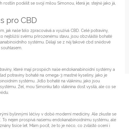
h rostlin podělit se svojí milou Simonou, která je, stejně jako já,
nos pro CBD
tom, jak naše tělo zpracovává a využívá CBD. Celé potraviny,
co nejbližší svému přirozenému stavu, jsou obzvláště bohaté
kanabinoidního systému. Dělají se z něj takové cbd snědové
m souhlasem.
traviny, které mají prospěch naše endokanabinoidní systémy a
klad potraviny bohaté na omega-3 mastné kyseliny, jako je
inoidním systému. Jídlo bohaté na vlákninu, jako jsou
ystému. Žel, mou Simonku tato vláknina dost vysílá, ale co se
vědu.
 starými bylinnými léčivy v době moderní medicíny. Ale zkuste se
nopí. To nejen prospívá našemu endokanabinoidnímu systému, ale
znány tisíce let. Mám pocit, že to je něco, co zvláště ocení i