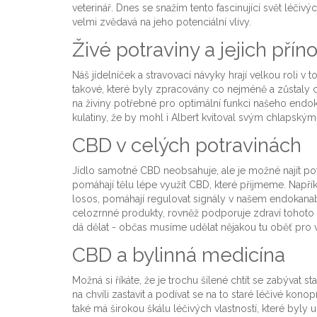
veterinář. Dnes se snažím tento fascinující svět léčivýc
velmi zvědavá na jeho potenciální vlivy.
Živé potraviny a jejich pří
Náš jídelníček a stravovací návyky hrají velkou roli v 
takové, které byly zpracovány co nejméně a zůstaly 
na živiny potřebné pro optimální funkci našeho endo
kulatiny, že by mohl i Albert kvitoval svým chlapský
CBD v celých potravinách
Jídlo samotné CBD neobsahuje, ale je možné najít po
pomáhají tělu lépe využít CBD, které přijmeme. Napří
losos, pomáhají regulovat signály v našem endokanab
celozrnné produkty, rovněž podporuje zdraví tohoto s
dá dělat - občas musíme udělat nějakou tu oběť pro 
CBD a bylinná medicína
Možná si říkáte, že je trochu šílené chtít se zabývat
na chvíli zastavit a podívat se na to staré léčivé ko
také má širokou škálu léčivých vlastností, které byly u