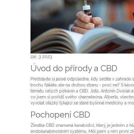
zář, 3 2023
Úvod do přírody a CBD
Představte si jasné odpoledne, kdy sedíte v zahradě
trochu flákáte, ale na druhou stranu - proč ne? S káv
tématu celých potravin a CBD. Jistě, Antonín Dvořák 
co jsem si pořídil svého chameleóna, Alberta, všec
vyvolat otázky týkající se staré bylinné medicíny a 
Pochopení CBD
Zkratka CBD znamená kanabidiol, který je jedním z hl
endokanabinoidním systému. Měl jsem s ním první zk