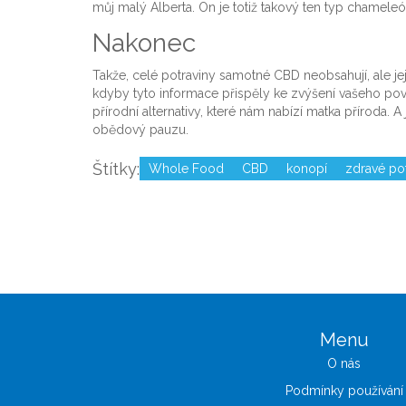
můj malý Alberta. On je totiž takový ten typ chameleón
Nakonec
Takže, celé potraviny samotné CBD neobsahují, ale jej
kdyby tyto informace přispěly ke zvýšení vašeho po
přírodní alternativy, které nám nabízí matka příroda.
obědový pauzu.
Štítky:
Whole Food
CBD
konopí
zdravé po
Menu
O nás
Podmínky používání