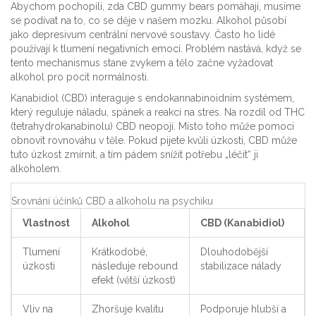
Abychom pochopili, zda CBD gummy bears pomáhají, musíme
se podívat na to, co se děje v našem mozku. Alkohol působí
jako depresivum centrální nervové soustavy. Často ho lidé
používají k tlumení negativních emocí. Problém nastává, když se
tento mechanismus stane zvykem a tělo začne vyžadovat
alkohol pro pocit normálnosti.
Kanabidiol (CBD)
interaguje s
endokannabinoidním systémem
,
který reguluje náladu, spánek a reakci na stres. Na rozdíl od THC
(tetrahydrokanabinolu) CBD neopojí. Místo toho může pomoci
obnovit rovnováhu v těle. Pokud pijete kvůli úzkosti, CBD může
tuto úzkost zmírnit, a tím pádem snížit potřebu „léčit“ ji
alkoholem.
Srovnání účinků CBD a alkoholu na psychiku
Vlastnost
Alkohol
CBD (Kanabidiol)
Tlumení
Krátkodobé,
Dlouhodobější
úzkosti
následuje rebound
stabilizace nálady
efekt (větší úzkost)
Vliv na
Zhoršuje kvalitu
Podporuje hlubší a