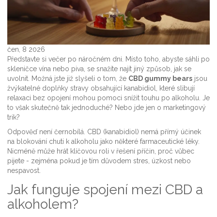
čen, 8 2026
Představte si večer po náročném dni. Místo toho, abyste sáhli po
skleničce vína nebo piva, se snažíte najít jiný způsob, jak se
uvolnit. Možná jste již slyšeli o tom, že
CBD gummy bears
jsou
žvýkatelné doplňky stravy obsahující kanabidiol, které slibují
relaxaci bez opojení
mohou pomoci snížit touhu po alkoholu. Je
to však skutečně tak jednoduché? Nebo jde jen o marketingový
trik?
Odpověď není černobílá. CBD (kanabidiol) nemá přímý účinek
na blokování chuti k alkoholu jako některé farmaceutické léky.
Nicméně může hrát klíčovou roli v řešení příčin, proč vůbec
pijete - zejména pokud je tím důvodem stres, úzkost nebo
nespavost.
Jak funguje spojení mezi CBD a
alkoholem?