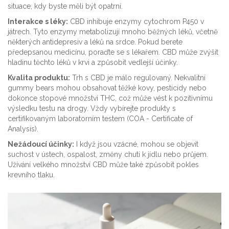
situace, kdy byste měli být opatrní.
Interakce s léky:
CBD inhibuje enzymy cytochrom P450 v
játrech. Tyto enzymy metabolizují mnoho běžných léků, včetně
některých antidepresiv a léků na srdce. Pokud berete
předepsanou medicínu, poraďte se s lékařem. CBD může zvýšit
hladinu těchto léků v krvi a způsobit vedlejší účinky.
Kvalita produktu:
Trh s CBD je málo regulovaný. Nekvalitní
gummy bears mohou obsahovat těžké kovy, pesticidy nebo
dokonce stopové množství THC, což může vést k pozitivnímu
výsledku testu na drogy. Vždy vybírejte produkty s
certifikovaným laboratorním testem (COA - Certificate of
Analysis).
Nežádoucí účinky:
I když jsou vzácné, mohou se objevit
suchost v ústech, ospalost, změny chuti k jídlu nebo průjem.
Užívání velkého množství CBD může také způsobit pokles
krevního tlaku.