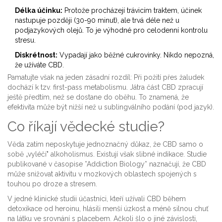
Délka účinku:
Protože procházejí trávicím traktem, účinek
nastupuje později (30-90 minut), ale trvá déle než u
podjazykových olejů. To je výhodné pro celodenní kontrolu
stresu.
Diskrétnost:
Vypadají jako běžné cukrovinky. Nikdo nepozná,
že užíváte CBD.
Pamatujte však na jeden zásadní rozdíl: Při požití přes žaludek
dochází k tzv. first-pass metabolismu. Játra část CBD zpracují
ještě předtím, než se dostane do oběhu. To znamená, že
efektivita může být nižší než u sublingválního podání (pod jazyk).
Co říkají vědecké studie?
Věda zatím neposkytuje jednoznačný důkaz, že CBD samo o
sobě „vyléčí" alkoholismus. Existují však slibné indikace. Studie
publikované v časopise *Addiction Biology* naznačují, že CBD
může snižovat aktivitu v mozkových oblastech spojených s
touhou po droze a stresem.
V jedné klinické studii účastníci, kteří užívali CBD během
detoxikace od heroinu, hlásili menší úzkost a méně silnou chuť
na látku ve srovnání s placebem. Ačkoli šlo o jiné závislosti,