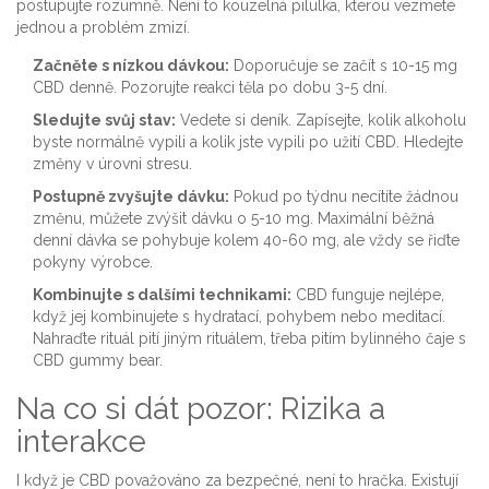
postupujte rozumně. Není to kouzelná pilulka, kterou vezmete
jednou a problém zmizí.
Začněte s nízkou dávkou:
Doporučuje se začít s 10-15 mg
CBD denně. Pozorujte reakci těla po dobu 3-5 dní.
Sledujte svůj stav:
Vedete si deník. Zapísejte, kolik alkoholu
byste normálně vypili a kolik jste vypili po užití CBD. Hledejte
změny v úrovni stresu.
Postupně zvyšujte dávku:
Pokud po týdnu necítíte žádnou
změnu, můžete zvýšit dávku o 5-10 mg. Maximální běžná
denní dávka se pohybuje kolem 40-60 mg, ale vždy se řiďte
pokyny výrobce.
Kombinujte s dalšími technikami:
CBD funguje nejlépe,
když jej kombinujete s hydratací, pohybem nebo meditací.
Nahraďte rituál pití jiným rituálem, třeba pitím bylinného čaje s
CBD gummy bear.
Na co si dát pozor: Rizika a
interakce
I když je CBD považováno za bezpečné, není to hračka. Existují