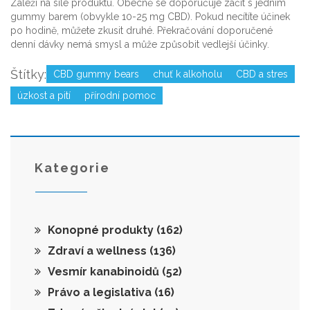
Záleží na síle produktu. Obecně se doporučuje začít s jedním
gummy barem (obvykle 10-25 mg CBD). Pokud necítíte účinek
po hodině, můžete zkusit druhé. Překračování doporučené
denní dávky nemá smysl a může způsobit vedlejší účinky.
Štítky:
CBD gummy bears
chuť k alkoholu
CBD a stres
úzkost a pití
přírodní pomoc
Kategorie
Konopné produkty
(162)
Zdraví a wellness
(136)
Vesmír kanabinoidů
(52)
Právo a legislativa
(16)