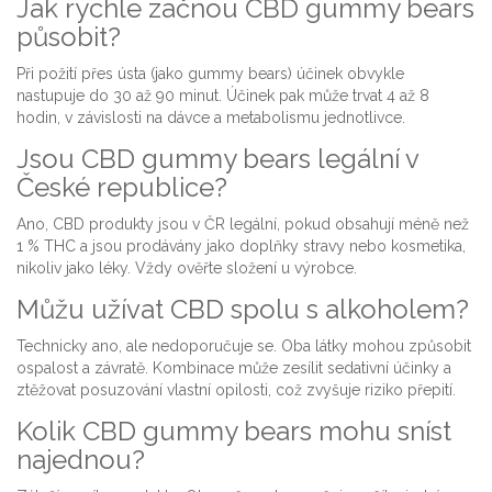
Jak rychle začnou CBD gummy bears
působit?
Při požití přes ústa (jako gummy bears) účinek obvykle
nastupuje do 30 až 90 minut. Účinek pak může trvat 4 až 8
hodin, v závislosti na dávce a metabolismu jednotlivce.
Jsou CBD gummy bears legální v
České republice?
Ano, CBD produkty jsou v ČR legální, pokud obsahují méně než
1 % THC a jsou prodávány jako doplňky stravy nebo kosmetika,
nikoliv jako léky. Vždy ověřte složení u výrobce.
Můžu užívat CBD spolu s alkoholem?
Technicky ano, ale nedoporučuje se. Oba látky mohou způsobit
ospalost a závratě. Kombinace může zesílit sedativní účinky a
ztěžovat posuzování vlastní opilosti, což zvyšuje riziko přepití.
Kolik CBD gummy bears mohu sníst
najednou?