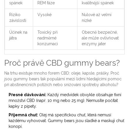
spánek
REM fáze
kvalitnější spánek
Riziko
Vysoké
Nulové až velmi
závislosti
nízké
Účinek na
Toxický při
Obecně bezpečné,
játra
nadměrné
ale může ovlivňovat
konzumaci
enzymy jater
Proč právě CBD gummy bears?
Na trhu existuje mnoho forem CBD: oleje, kapsle, prášky. Proč
jsou gummy bears tak populární mezi lidmi hledajícími pomoc
při abstinenčních potížích nebo snižování spotřeby alkoholu?
Přesné dávkování:
Každý medvídek obvykle obsahuje fixní
množství CBD (např. 10 mg nebo 25 mg). Nemusíte počítat
kapky z pipety.
Příjemná chuť:
Olej má specifickou chuť, která nemusí
každému vyhovovat. Gummy bears jsou sladké a maskují chuť
konopí.