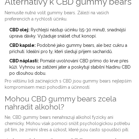
Alternativy k CBD gummy bears
Nemusíte nutně volit gummy bears. Záleží na vašich
preferencích a rychlosti účinku.
CBD olej:
Rychlejší nástup účinku (15-30 minut), snadnější
úprava dávky. Vyžaduje snášet chuť konopí.
CBD kapsle:
Podobné jako gummy bears, ale bez cukru a
příchutí. Ideální pro ty, kteří sledují příjem sacharidů.
CBD náplasti:
Pomalé uvolňování CBD přímo do krve přes
kůži. Vyhnou se zatížení jater a poskytují stabilní hladinu CBD
po dlouhou dobu.
Pro většinu lidí začínajících s CBD jsou gummy bears nejlepším
kompromisem mezi pohodlím a účinností.
Mohou CBD gummy bears zcela
nahradit alkohol?
Ne, CBD gummy bears nenahrazují alkohol fyzicky ani
chemicky. Mohou však pomoci snížit psychologickou potřebu
pít tím, že zmírní stres a úzkost, které jsou často spouštěči pití.