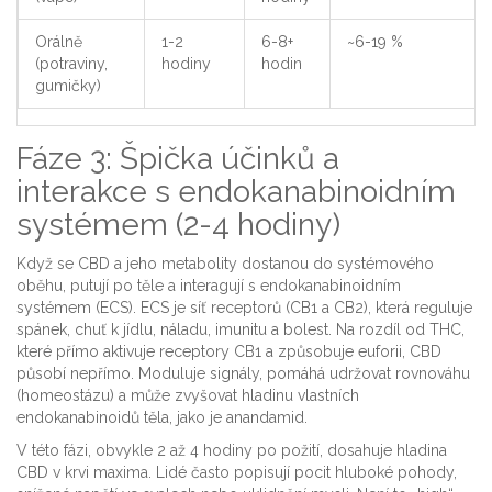
Orálně
1-2
6-8+
~6-19 %
(potraviny,
hodiny
hodin
gumičky)
Fáze 3: Špička účinků a
interakce s endokanabinoidním
systémem (2-4 hodiny)
Když se CBD a jeho metabolity dostanou do systémového
oběhu, putují po těle a interagují s
endokanabinoidním
systémem
(ECS). ECS je síť receptorů (CB1 a CB2), která reguluje
spánek, chuť k jídlu, náladu, imunitu a bolest. Na rozdíl od THC,
které přímo aktivuje receptory CB1 a způsobuje euforii, CBD
působí nepřímo. Moduluje signály, pomáhá udržovat rovnováhu
(homeostázu) a může zvyšovat hladinu vlastních
endokanabinoidů těla, jako je anandamid.
V této fázi, obvykle 2 až 4 hodiny po požití, dosahuje hladina
CBD v krvi maxima. Lidé často popisují pocit hluboké pohody,