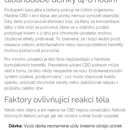
Postupem času játra a ledviny pracují na čištění organismu.
Hladina CBD v krvi klesá, ale účinky nemusí vymizet okamžitě.
Díky delší poločasové eliminaci (čas, za který se koncentrace
látky v těle sníží na polovinu), která se u orálního podání
pohybuje kolem 1-2 dnů pro chronické uživatele, mohou
zbytkové efekty přetrvávat. To znamená, že i když akutní pocit
relaxace odezní, antiinflamatorní nebo neuroprotektivní benefity
mohou pokračovat pozvolna.
Pro mnoho uživatelů je tato fáze nejdůležitější z hlediska
kumulativních benefitů. Pravidelné užívání CBD potravin může
vést k tomu, že tělo nikdy nespadne na nulu. Endokanabinoidní
systém zůstává „podporovaný“, což může zlepšovat kvalitu
spánku, snižovat chronické záněty nebo stabilizovat náladu v
průběhu celého dne.
Faktory ovlivňující reakci těla
Nikdo není stejný a ani reakce na CBD nejsou univerzální. Několik
klíčových faktorů určuje, jak váš osobní scénář bude vypadat:
Dávka:
Vyšší dávka neznamená vždy lineárně silnější účinek.