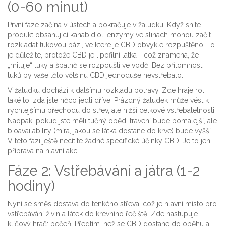
(0-60 minut)
První fáze začíná v ústech a pokračuje v žaludku. Když sníte
produkt obsahující
kanabidiol
, enzymy ve slinách mohou začít
rozkládat tukovou bázi, ve které je CBD obvykle rozpuštěno. To
je důležité, protože CBD je lipofilní látka - což znamená, že
„miluje“ tuky a špatně se rozpouští ve vodě. Bez přítomnosti
tuků by vaše tělo většinu CBD jednoduše nevstřebalo.
V žaludku dochází k dalšímu rozkladu potravy. Zde hraje roli
také to, zda jste něco jedli dříve. Prázdný žaludek může vést k
rychlejšímu přechodu do střev, ale nižší celkové vstřebatelnosti.
Naopak, pokud jste měli tučný oběd, trávení bude pomalejší, ale
bioavailability (míra, jakou se látka dostane do krve) bude vyšší.
V této fázi ještě necítíte žádné specifické účinky CBD. Je to jen
příprava na hlavní akci.
Fáze 2: Vstřebávání a játra (1-2
hodiny)
Nyní se směs dostává do tenkého střeva, což je hlavní místo pro
vstřebávání živin a látek do krevního řečiště. Zde nastupuje
klíčový hráč: pečeň. Předtím, než se CBD dostane do oběhu a