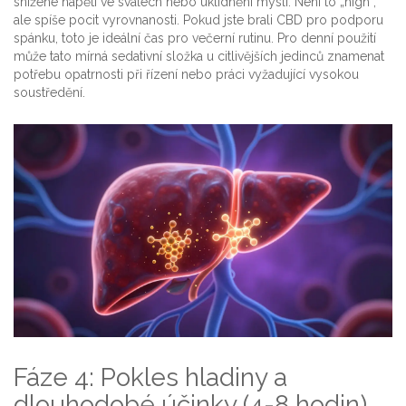
snížené napětí ve svalech nebo uklidnění mysli. Není to „high“,
ale spíše pocit vyrovnanosti. Pokud jste brali CBD pro podporu
spánku, toto je ideální čas pro večerní rutinu. Pro denní použití
může tato mírná sedativní složka u citlivějších jedinců znamenat
potřebu opatrnosti při řízení nebo práci vyžadující vysokou
soustředění.
Fáze 4: Pokles hladiny a
dlouhodobé účinky (4-8 hodin)