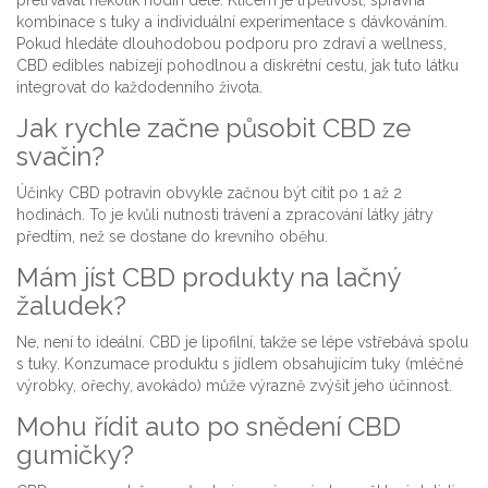
přetrvávat několik hodin déle. Klíčem je trpělivost, správná
kombinace s tuky a individuální experimentace s dávkováním.
Pokud hledáte dlouhodobou podporu pro zdraví a wellness,
CBD edibles nabízejí pohodlnou a diskrétní cestu, jak tuto látku
integrovat do každodenního života.
Jak rychle začne působit CBD ze
svačin?
Účinky CBD potravin obvykle začnou být cítit po 1 až 2
hodinách. To je kvůli nutnosti trávení a zpracování látky játry
předtím, než se dostane do krevního oběhu.
Mám jíst CBD produkty na lačný
žaludek?
Ne, není to ideální. CBD je lipofilní, takže se lépe vstřebává spolu
s tuky. Konzumace produktu s jídlem obsahujícím tuky (mléčné
výrobky, ořechy, avokádo) může výrazně zvýšit jeho účinnost.
Mohu řídit auto po snědení CBD
gumičky?