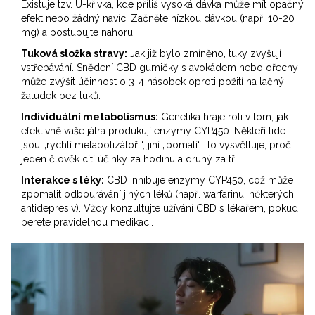
Existuje tzv. U-křivka, kde příliš vysoká dávka může mít opačný
efekt nebo žádný navíc. Začněte nízkou dávkou (např. 10-20
mg) a postupujte nahoru.
Tuková složka stravy:
Jak již bylo zmíněno, tuky zvyšují
vstřebávání. Snědení CBD gumičky s avokádem nebo ořechy
může zvýšit účinnost o 3-4 násobek oproti požití na lačný
žaludek bez tuků.
Individuální metabolismus:
Genetika hraje roli v tom, jak
efektivně vaše játra produkují enzymy CYP450. Někteří lidé
jsou „rychlí metabolizátoři“, jiní „pomalí“. To vysvětluje, proč
jeden člověk cítí účinky za hodinu a druhý za tři.
Interakce s léky:
CBD inhibuje enzymy CYP450, což může
zpomalit odbourávání jiných léků (např. warfarinu, některých
antidepresiv). Vždy konzultujte užívání CBD s lékařem, pokud
berete pravidelnou medikaci.