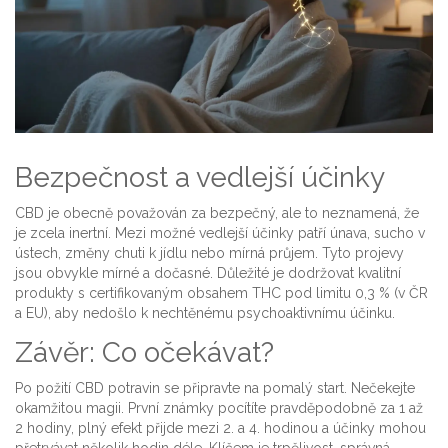
Bezpečnost a vedlejší účinky
CBD je obecně považován za bezpečný, ale to neznamená, že
je zcela inertní. Mezi možné vedlejší účinky patří únava, sucho v
ústech, změny chuti k jídlu nebo mírná průjem. Tyto projevy
jsou obvykle mírné a dočasné. Důležité je dodržovat kvalitní
produkty s certifikovaným obsahem THC pod limitu 0,3 % (v ČR
a EU), aby nedošlo k nechtěnému psychoaktivnímu účinku.
Závěr: Co očekávat?
Po požití CBD potravin se připravte na pomalý start. Nečekejte
okamžitou magii. První známky pocítíte pravděpodobně za 1 až
2 hodiny, plný efekt přijde mezi 2. a 4. hodinou a účinky mohou