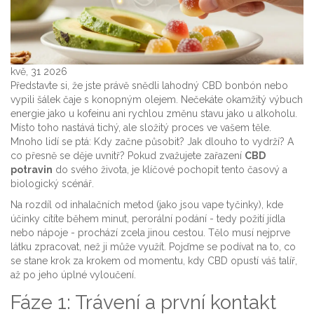
kvě, 31 2026
Představte si, že jste právě snědli lahodný CBD bonbón nebo
vypili šálek čaje s konopným olejem. Nečekáte okamžitý výbuch
energie jako u kofeinu ani rychlou změnu stavu jako u alkoholu.
Místo toho nastává tichý, ale složitý proces ve vašem těle.
Mnoho lidí se ptá: Kdy začne působit? Jak dlouho to vydrží? A
co přesně se děje uvnitř? Pokud zvažujete zařazení
CBD
potravin
do svého života, je klíčové pochopit tento časový a
biologický scénář.
Na rozdíl od inhalačních metod (jako jsou vape tyčinky), kde
účinky cítíte během minut, perorální podání - tedy požití jídla
nebo nápoje - prochází zcela jinou cestou. Tělo musí nejprve
látku zpracovat, než ji může využít. Pojďme se podívat na to, co
se stane krok za krokem od momentu, kdy CBD opustí váš talíř,
až po jeho úplné vyloučení.
Fáze 1: Trávení a první kontakt