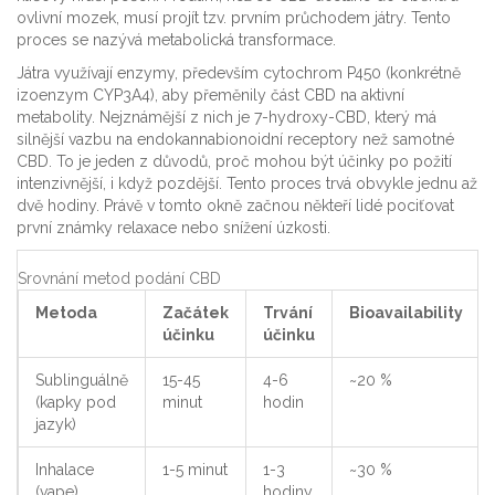
ovlivní mozek, musí projít tzv. prvním průchodem játry. Tento
proces se nazývá metabolická transformace.
Játra využívají enzymy, především cytochrom P450 (konkrétně
izoenzym CYP3A4), aby přeměnily část CBD na aktivní
metabolity. Nejznámější z nich je
7-hydroxy-CBD
, který má
silnější vazbu na endokannabionoidní receptory než samotné
CBD. To je jeden z důvodů, proč mohou být účinky po požití
intenzivnější, i když pozdější. Tento proces trvá obvykle jednu až
dvě hodiny. Právě v tomto okně začnou někteří lidé pociťovat
první známky relaxace nebo snížení úzkosti.
Srovnání metod podání CBD
Metoda
Začátek
Trvání
Bioavailability
účinku
účinku
Sublinguálně
15-45
4-6
~20 %
(kapky pod
minut
hodin
jazyk)
Inhalace
1-5 minut
1-3
~30 %
(vape)
hodiny