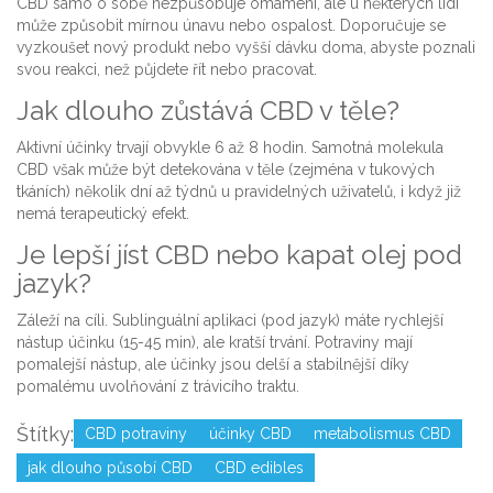
CBD samo o sobě nezpůsobuje omámení, ale u některých lidí
může způsobit mírnou únavu nebo ospalost. Doporučuje se
vyzkoušet nový produkt nebo vyšší dávku doma, abyste poznali
svou reakci, než půjdete řít nebo pracovat.
Jak dlouho zůstává CBD v těle?
Aktivní účinky trvají obvykle 6 až 8 hodin. Samotná molekula
CBD však může být detekována v těle (zejména v tukových
tkáních) několik dní až týdnů u pravidelných uživatelů, i když již
nemá terapeutický efekt.
Je lepší jíst CBD nebo kapat olej pod
jazyk?
Záleží na cíli. Sublinguální aplikaci (pod jazyk) máte rychlejší
nástup účinku (15-45 min), ale kratší trvání. Potraviny mají
pomalejší nástup, ale účinky jsou delší a stabilnější díky
pomalému uvolňování z trávicího traktu.
Štítky:
CBD potraviny
účinky CBD
metabolismus CBD
jak dlouho působí CBD
CBD edibles