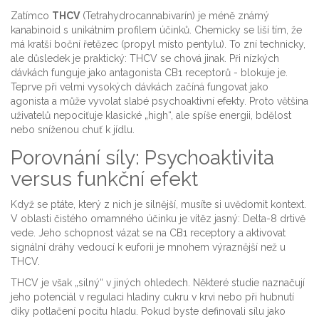
Zatímco
THCV
(Tetrahydrocannabivarín) je
méně známý
kanabinoid s unikátním profilem účinků
. Chemicky se liší tím, že
má kratší boční řetězec (propyl místo pentylu). To zní technicky,
ale důsledek je praktický: THCV se chová jinak. Při nízkých
dávkách funguje jako antagonista CB1 receptorů - blokuje je.
Teprve při velmi vysokých dávkách začíná fungovat jako
agonista a může vyvolat slabé psychoaktivní efekty. Proto většina
uživatelů nepociťuje klasické „high“, ale spíše energii, bdělost
nebo sníženou chuť k jídlu.
Porovnání síly: Psychoaktivita
versus funkční efekt
Když se ptáte, který z nich je silnější, musíte si uvědomit kontext.
V oblasti čistého omamného účinku je vítěz jasný: Delta-8 drtivě
vede. Jeho schopnost vázat se na CB1 receptory a aktivovat
signální dráhy vedoucí k euforii je mnohem výraznější než u
THCV.
THCV je však „silný“ v jiných ohledech. Některé studie naznačují
jeho potenciál v regulaci hladiny cukru v krvi nebo při hubnutí
díky potlačení pocitu hladu. Pokud byste definovali sílu jako