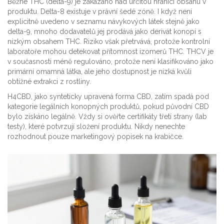
Běžné THC (delta-9) je zakázáno nad určitou hranici obsahu v
produktu. Delta-8 existuje v právní šedé zóně. I když není
explicitně uvedeno v seznamu návykových látek stejně jako
delta-9, mnoho dodavatelů jej prodává jako derivát konopí s
nízkým obsahem THC. Riziko však přetrvává, protože kontrolní
laboratoře mohou detekovat přítomnost izomerů THC. THCV je
v současnosti méně regulováno, protože není klasifikováno jako
primární omamná látka, ale jeho dostupnost je nízká kvůli
obtížné extrakci z rostliny.
H4CBD, jako synteticky upravená forma CBD, zatím spadá pod
kategorie legálních konopných produktů, pokud původní CBD
bylo získáno legálně. Vždy si ověřte certifikáty třetí strany (lab
testy), které potvrzují složení produktu. Nikdy nenechte
rozhodnout pouze marketingový popisek na krabičce.