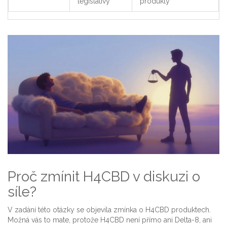
legislativy
produkty
Proč zmínit H4CBD v diskuzi o
síle?
V zadání této otázky se objevila zmínka o H4CBD produktech.
Možná vás to mate, protože H4CBD není přímo ani Delta-8, ani