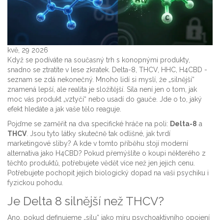
kvě, 29 2026
Když se podíváte na současný trh s konopnými produkty,
snadno se ztratíte v lese zkratek. Delta-8, THCV, HHC, H4CBD -
seznam se zdá nekonečný. Mnoho lidí si myslí, že „silnější“
znamená lepší, ale realita je složitější. Síla není jen o tom, jak
moc vás produkt „vztyčí“ nebo usadí do gauče. Jde o to, jaký
efekt hledáte a jak vaše tělo reaguje.
Pojďme se zaměřit na dva specifické hráče na poli:
Delta-8
a
THCV
. Jsou tyto látky skutečně tak odlišné, jak tvrdí
marketingové sliby? A kde v tomto příběhu stojí moderní
alternativa jako H4CBD? Pokud přemýšlíte o koupi některého z
těchto produktů, potřebujete vědět více než jen jejich cenu.
Potřebujete pochopit jejich biologický dopad na vaši psychiku i
fyzickou pohodu.
Je Delta 8 silnější než THCV?
Ano, pokud definujeme „sílu“ jako míru psychoaktivního opojení