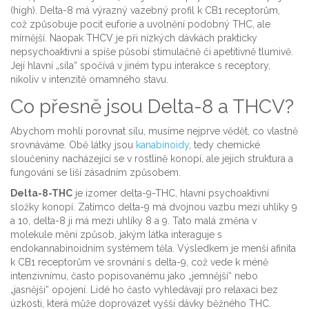
(high). Delta-8 má výrazný vazebný profil k CB1 receptorům,
což způsobuje pocit euforie a uvolnění podobný THC, ale
mírnější. Naopak THCV je při nízkých dávkách prakticky
nepsychoaktivní a spíše působí stimulačně či apetitivně tlumivě.
Její hlavní „síla“ spočívá v jiném typu interakce s receptory,
nikoliv v intenzitě omamného stavu.
Co přesně jsou Delta-8 a THCV?
Abychom mohli porovnat sílu, musíme nejprve vědět, co vlastně
srovnáváme. Obě látky jsou
kanabinoidy
, tedy chemické
sloučeniny nacházející se v rostlině konopí, ale jejich struktura a
fungování se liší zásadním způsobem.
Delta-8-THC
je
izomer delta-9-THC, hlavní psychoaktivní
složky konopí
. Zatímco delta-9 má dvojnou vazbu mezi uhlíky 9
a 10, delta-8 ji má mezi uhlíky 8 a 9. Tato malá změna v
molekule mění způsob, jakým látka interaguje s
endokannabinoidním systémem těla. Výsledkem je menší afinita
k CB1 receptorům ve srovnání s delta-9, což vede k méně
intenzivnímu, často popisovanému jako „jemnější“ nebo
„jasnější“ opojení. Lidé ho často vyhledávají pro relaxaci bez
úzkosti, která může doprovázet vyšší dávky běžného THC.