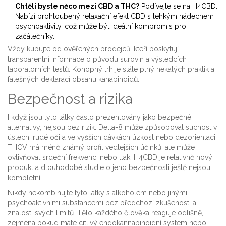
Chtěli byste něco mezi CBD a THC?
Podívejte se na H4CBD.
Nabízí prohloubený relaxační efekt CBD s lehkým nádechem
psychoaktivity, což může být ideální kompromis pro
začátečníky.
Vždy kupujte od ověřených prodejců, kteří poskytují
transparentní informace o původu surovin a výsledcích
laboratorních testů. Konopný trh je stále plný nekalých praktik a
falešných deklarací obsahu kanabinoidů.
Bezpečnost a rizika
I když jsou tyto látky často prezentovány jako bezpečné
alternativy, nejsou bez rizik. Delta-8 může způsobovat suchost v
ústech, rudé oči a ve vyšších dávkách úzkost nebo dezorientaci.
THCV má méně známý profil vedlejších účinků, ale může
ovlivňovat srdeční frekvenci nebo tlak. H4CBD je relativně nový
produkt a dlouhodobé studie o jeho bezpečnosti ještě nejsou
kompletní.
Nikdy nekombinujte tyto látky s alkoholem nebo jinými
psychoaktivními substancemi bez předchozí zkušenosti a
znalosti svých limitů. Tělo každého člověka reaguje odlišně,
zejména pokud máte citlivý endokannabinoidní systém nebo