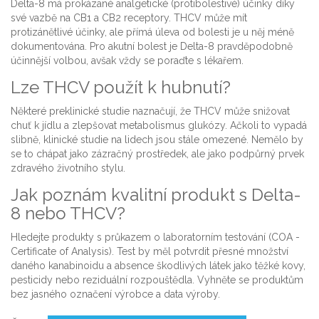
Delta-8 má prokázané analgetické (protibolestivé) účinky díky
své vazbě na CB1 a CB2 receptory. THCV může mít
protizánětlivé účinky, ale přímá úleva od bolesti je u něj méně
dokumentována. Pro akutní bolest je Delta-8 pravděpodobně
účinnější volbou, avšak vždy se poraďte s lékařem.
Lze THCV použít k hubnutí?
Některé preklinické studie naznačují, že THCV může snižovat
chuť k jídlu a zlepšovat metabolismus glukózy. Ačkoli to vypadá
slibně, klinické studie na lidech jsou stále omezené. Nemělo by
se to chápat jako zázračný prostředek, ale jako podpůrný prvek
zdravého životního stylu.
Jak poznám kvalitní produkt s Delta-
8 nebo THCV?
Hledejte produkty s průkazem o laboratorním testování (COA -
Certificate of Analysis). Test by měl potvrdit přesné množství
daného kanabinoidu a absence škodlivých látek jako těžké kovy,
pesticidy nebo reziduální rozpouštědla. Vyhněte se produktům
bez jasného označení výrobce a data výroby.