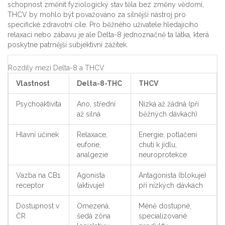
schopnost změnit fyziologický stav těla bez změny vědomí,
THCV by mohlo být považováno za silnější nástroj pro
specifické zdravotní cíle. Pro běžného uživatele hledajícího
relaxaci nebo zábavu je ale Delta-8 jednoznačně ta látka, která
poskytne patrnější subjektivní zážitek.
Rozdíly mezi Delta-8 a THCV
Vlastnost
Delta-8-THC
THCV
Psychoaktivita
Ano, střední
Nízká až žádná (při
až silná
běžných dávkách)
Hlavní účinek
Relaxace,
Energie, potlačení
euforie,
chuti k jídlu,
analgezie
neuroprotekce
Vazba na CB1
Agonista
Antagonista (blokuje)
receptor
(aktivuje)
při nízkých dávkách
Dostupnost v
Omezená,
Méně dostupné,
ČR
šedá zóna
specializované