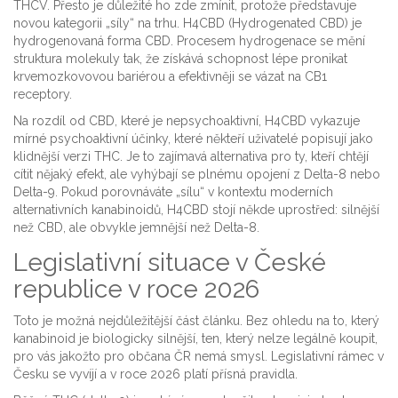
THCV. Přesto je důležité ho zde zmínit, protože představuje
novou kategorii „síly“ na trhu. H4CBD (Hydrogenated CBD) je
hydrogenovaná forma CBD. Procesem hydrogenace se mění
struktura molekuly tak, že získává schopnost lépe pronikat
krvemozkovovou bariérou a efektivněji se vázat na CB1
receptory.
Na rozdíl od CBD, které je nepsychoaktivní, H4CBD vykazuje
mírné psychoaktivní účinky, které někteří uživatelé popisují jako
klidnější verzi THC. Je to zajímavá alternativa pro ty, kteří chtějí
cítit nějaký efekt, ale vyhýbají se plnému opojení z Delta-8 nebo
Delta-9. Pokud porovnáváte „sílu“ v kontextu moderních
alternativních kanabinoidů, H4CBD stojí někde uprostřed: silnější
než CBD, ale obvykle jemnější než Delta-8.
Legislativní situace v České
republice v roce 2026
Toto je možná nejdůležitější část článku. Bez ohledu na to, který
kanabinoid je biologicky silnější, ten, který nelze legálně koupit,
pro vás jakožto pro občana ČR nemá smysl. Legislativní rámec v
Česku se vyvíjí a v roce 2026 platí přísná pravidla.