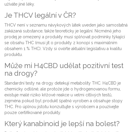
užíváte jiné léky.
Je THCV legální v ČR?
THCV není v seznamu návykových látek uveden jako samostatná
zakázaná substance, takže teoreticky je legální. Nicméně jeho
prodej je omezený a produkty musí splňovat podmínky týkající
se obsahu THC (musí jít o produkty z konopí s maximálním
obsahem 1 % THC). Vždy si ověřte aktuální legislativu a kvalitu
produktu.
Může mi H4CBD udělat pozitivní test
na drogy?
Standardní testy na drogy detekují metabolity THC. H4CBD je
chemicky odlišné, ale protože jde o hydrogenovanou formu,
existuje malé riziko křížové reakce u velmi citlivých testů,
zejména pokud byl produkt špatně vyroben a obsahuje stopy
THC. Pro úplnou jistotu konzultujte s výrobcem a používejte
pouze certifikované produkty.
Který kanabinoid je lepší na bolest?