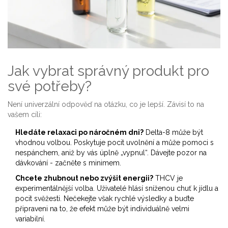
Jak vybrat správný produkt pro
své potřeby?
Není univerzální odpověď na otázku, co je lepší. Závisí to na
vašem cíli:
Hledáte relaxaci po náročném dni?
Delta-8 může být
vhodnou volbou. Poskytuje pocit uvolnění a může pomoci s
nespánchem, aniž by vás úplně „vypnul“. Dávejte pozor na
dávkování - začněte s minimem.
Chcete zhubnout nebo zvýšit energii?
THCV je
experimentálnější volba. Uživatelé hlásí sníženou chuť k jídlu a
pocit svěžesti. Nečekejte však rychlé výsledky a buďte
připraveni na to, že efekt může být individuálně velmi
variabilní.