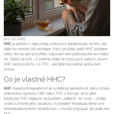
pro, 20 2025
HHC
je jedním z nejrychleji rostoucích kanabinoidů na trhu, ale
stále ho mnoho lidí nechápe. Když se ptáte, jestli HHC dostane
velký vliv na vaši psychiku, odpověď není jednoduchá ano nebo
ne. Záleží na tom, co přesně máte na mysli pod
velkým vlivem
.
HHC nezpůsobí to, co THC - ale také nezůstane úplně bez
účinku.
Co je vlastně HHC?
HHC
(hexahydrokanabinol) je syntetický kanabinoid, který vzniká
chemickou úpravou CBD nebo THC z konopí. Je to jako
kdybyste THC nějakým způsobem „zatlačili“ do vody - přidali
vodík a změnili jeho strukturu. Výsledek? Molekula, která se k
endokanabinoidním receptorům v mozku připojuje, ale jinak než
THC.