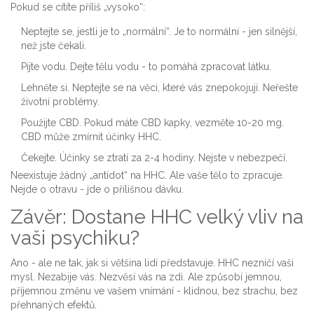
Pokud se cítíte příliš „vysoko“:
Neptejte se, jestli je to „normální“. Je to normální - jen silnější,
než jste čekali.
Pijte vodu. Dejte tělu vodu - to pomáhá zpracovat látku.
Lehněte si. Neptejte se na věci, které vás znepokojují. Neřešte
životní problémy.
Použijte CBD. Pokud máte CBD kapky, vezměte 10-20 mg.
CBD může zmírnit účinky HHC.
Čekejte. Účinky se ztratí za 2-4 hodiny. Nejste v nebezpečí.
Neexistuje žádný „antidot“ na HHC. Ale vaše tělo to zpracuje.
Nejde o otravu - jde o přílišnou dávku.
Závěr: Dostane HHC velký vliv na
vaši psychiku?
Ano - ale ne tak, jak si většina lidí představuje. HHC nezničí vaši
mysl. Nezabije vás. Nezvěsí vás na zdi. Ale způsobí jemnou,
příjemnou změnu ve vašem vnímání - klidnou, bez strachu, bez
přehnaných efektů.