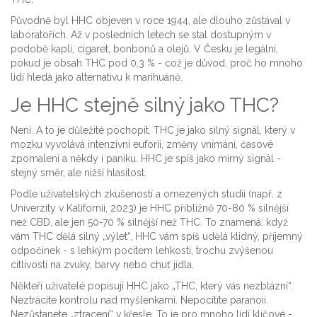
Původně byl HHC objeven v roce 1944, ale dlouho zůstával v
laboratořích. Až v posledních letech se stal dostupným v
podobě kaplí, cigaret, bonbonů a olejů. V Česku je legální,
pokud je obsah THC pod 0,3 % - což je důvod, proč ho mnoho
lidí hledá jako alternativu k marihuáně.
Je HHC stejně silný jako THC?
Není. A to je důležité pochopit. THC je jako silný signál, který v
mozku vyvolává intenzivní euforii, změny vnímání, časové
zpomalení a někdy i paniku. HHC je spíš jako mírný signál -
stejný směr, ale nižší hlasitost.
Podle uživatelských zkušeností a omezených studií (např. z
Univerzity v Kalifornii, 2023) je HHC přibližně 70-80 % silnější
než CBD, ale jen 50-70 % silnější než THC. To znamená: když
vám THC dělá silný „výlet“, HHC vám spíš udělá klidný, příjemný
odpočinek - s lehkým pocitem lehkosti, trochu zvýšenou
citlivostí na zvuky, barvy nebo chuť jídla.
Někteří uživatelé popisují HHC jako „THC, který vás nezblázní“.
Neztrácíte kontrolu nad myšlenkami. Nepocítíte paranoii.
Nezůstanete „ztracení“ v křesle. To je pro mnoho lidí klíčové -