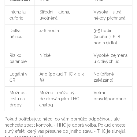
Intenzita
Střední - klidná,
Vysoká - silná,
euforie
uvolněná
někdy přehnaná
Délka
4-6 hodin
3-5 hodin
účinku
(kouření), 6-8
hodin (jídlo)
Riziko
Nízké
Vysoké, zejména
paranoie
u citlivých lidí
Legální v
Ano (pokud THC < 0,3
Ne (přísně
ČR
%)
zakázáno)
Možnost
Možné - může být
Velmi
testu na
detekován jako THC
pravděpodobné
drogy
analog
Pokud potřebujete něco, co vám pomůže odpočinout, ale
nechcete ztratit kontrolu - HHC je dobrá volba. Pokud chcete
silný efekt, který vás přesune do jiného stavu - THC je silnější,