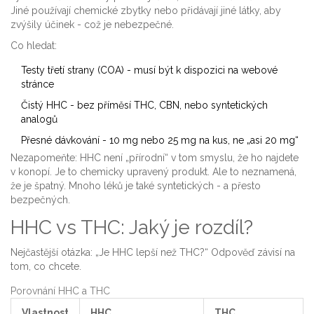
Jiné používají chemické zbytky nebo přidávají jiné látky, aby
zvýšily účinek - což je nebezpečné.
Co hledat:
Testy třetí strany (COA) - musí být k dispozici na webové
stránce
Čistý HHC - bez příměsí THC, CBN, nebo syntetických
analogů
Přesné dávkování - 10 mg nebo 25 mg na kus, ne „asi 20 mg“
Nezapomeňte: HHC není „přírodní“ v tom smyslu, že ho najdete
v konopí. Je to chemicky upravený produkt. Ale to neznamená,
že je špatný. Mnoho léků je také syntetických - a přesto
bezpečných.
HHC vs THC: Jaký je rozdíl?
Nejčastější otázka: „Je HHC lepší než THC?“ Odpověď závisí na
tom, co chcete.
Porovnání HHC a THC
Vlastnost
HHC
THC