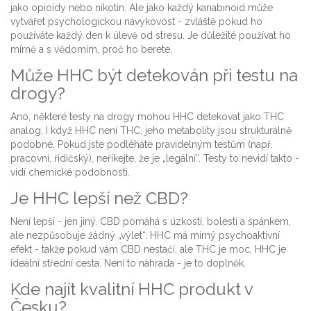
jako opioidy nebo nikotin. Ale jako každý kanabinoid může
vytvářet psychologickou návykovost - zvláště pokud ho
používáte každý den k úlevě od stresu. Je důležité používat ho
mírně a s vědomím, proč ho berete.
Může HHC být detekován při testu na
drogy?
Ano, některé testy na drogy mohou HHC detekovat jako THC
analog. I když HHC není THC, jeho metabolity jsou strukturálně
podobné. Pokud jste podléháte pravidelným testům (např.
pracovní, řidičský), neříkejte, že je „legální“. Testy to nevidí takto -
vidí chemické podobnosti.
Je HHC lepší než CBD?
Není lepší - jen jiný. CBD pomáhá s úzkostí, bolestí a spánkem,
ale nezpůsobuje žádný „výlet“. HHC má mírný psychoaktivní
efekt - takže pokud vám CBD nestačí, ale THC je moc, HHC je
ideální střední cesta. Není to náhrada - je to doplněk.
Kde najít kvalitní HHC produkt v
Česku?