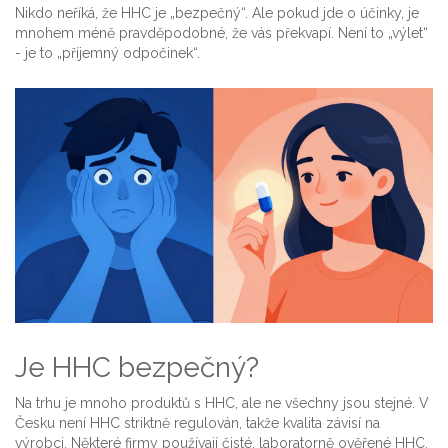
Nikdo neříká, že HHC je „bezpečný“. Ale pokud jde o účinky, je
mnohem méně pravděpodobné, že vás překvapí. Není to „výlet“
- je to „příjemný odpočinek“.
Je HHC bezpečný?
Na trhu je mnoho produktů s HHC, ale ne všechny jsou stejné. V
Česku není HHC striktně regulován, takže kvalita závisí na
výrobci. Některé firmy používají čisté, laboratorně ověřené HHC.