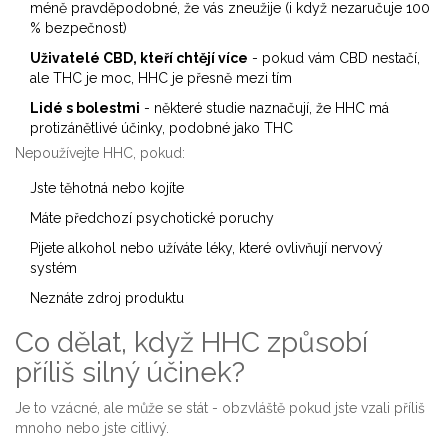
méně pravděpodobné, že vás zneužije (i když nezaručuje 100
% bezpečnost)
Uživatelé CBD, kteří chtějí více
- pokud vám CBD nestačí,
ale THC je moc, HHC je přesně mezi tím
Lidé s bolestmi
- některé studie naznačují, že HHC má
protizánětlivé účinky, podobné jako THC
Nepoužívejte HHC, pokud:
Jste těhotná nebo kojíte
Máte předchozí psychotické poruchy
Pijete alkohol nebo užíváte léky, které ovlivňují nervový
systém
Neznáte zdroj produktu
Co dělat, když HHC způsobí
příliš silný účinek?
Je to vzácné, ale může se stát - obzvláště pokud jste vzali příliš
mnoho nebo jste citlivý.