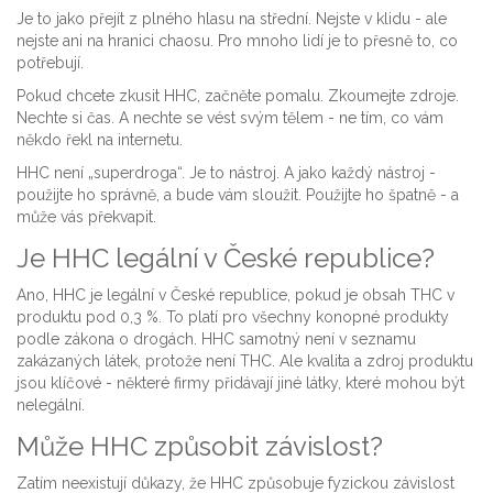
Je to jako přejít z plného hlasu na střední. Nejste v klidu - ale
nejste ani na hranici chaosu. Pro mnoho lidí je to přesně to, co
potřebují.
Pokud chcete zkusit HHC, začněte pomalu. Zkoumejte zdroje.
Nechte si čas. A nechte se vést svým tělem - ne tím, co vám
někdo řekl na internetu.
HHC není „superdroga“. Je to nástroj. A jako každý nástroj -
použijte ho správně, a bude vám sloužit. Použijte ho špatně - a
může vás překvapit.
Je HHC legální v České republice?
Ano, HHC je legální v České republice, pokud je obsah THC v
produktu pod 0,3 %. To platí pro všechny konopné produkty
podle zákona o drogách. HHC samotný není v seznamu
zakázaných látek, protože není THC. Ale kvalita a zdroj produktu
jsou klíčové - některé firmy přidávají jiné látky, které mohou být
nelegální.
Může HHC způsobit závislost?
Zatím neexistují důkazy, že HHC způsobuje fyzickou závislost