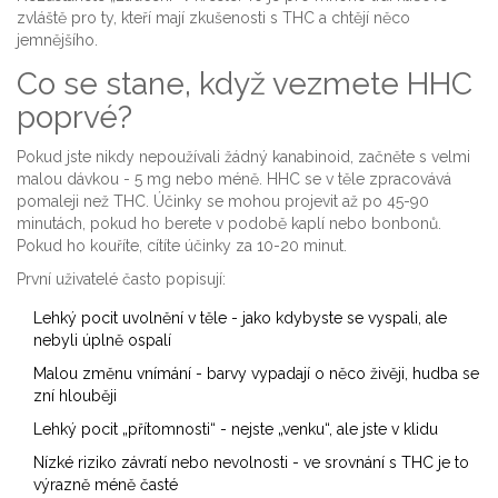
zvláště pro ty, kteří mají zkušenosti s THC a chtějí něco
jemnějšího.
Co se stane, když vezmete HHC
poprvé?
Pokud jste nikdy nepoužívali žádný kanabinoid, začněte s velmi
malou dávkou - 5 mg nebo méně. HHC se v těle zpracovává
pomaleji než THC. Účinky se mohou projevit až po 45-90
minutách, pokud ho berete v podobě kaplí nebo bonbonů.
Pokud ho kouříte, cítíte účinky za 10-20 minut.
První uživatelé často popisují:
Lehký pocit uvolnění v těle - jako kdybyste se vyspali, ale
nebyli úplně ospalí
Malou změnu vnímání - barvy vypadají o něco živěji, hudba se
zní hlouběji
Lehký pocit „přítomnosti“ - nejste „venku“, ale jste v klidu
Nízké riziko závratí nebo nevolnosti - ve srovnání s THC je to
výrazně méně časté