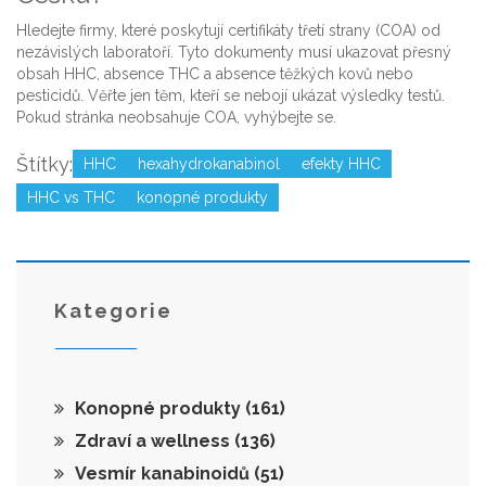
Hledejte firmy, které poskytují certifikáty třetí strany (COA) od
nezávislých laboratoří. Tyto dokumenty musí ukazovat přesný
obsah HHC, absence THC a absence těžkých kovů nebo
pesticidů. Věřte jen těm, kteří se nebojí ukázat výsledky testů.
Pokud stránka neobsahuje COA, vyhýbejte se.
Štítky:
HHC
hexahydrokanabinol
efekty HHC
HHC vs THC
konopné produkty
Kategorie
Konopné produkty
(161)
Zdraví a wellness
(136)
Vesmír kanabinoidů
(51)