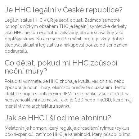
Je HHC legální v České republice?
Legální status HHC v ČR je šedá oblast. Zatímco samotné
konopí s nízkým obsahem THC je legální, syntetické deriváty
jako HHC nejsou explicitně zakázány, ale ani schváleny jako
doplňky stravy. Situace se může měnit, proto je vždy dobré
sledovat aktuální legislativu a nakupovat pouze od seriózních
dodavatelů.
Co dělat, pokud mi HHC způsobí
noční můry?
Pokud si všimnete, že HHC zhoršuje kvalitu vašich snů nebo
způsobuje noční můry, okamžitě přestaňte s užíváním. Tento
efekt je spojen s potlačením REM fáze spánku. Zkuste přejít na
nepsychoaktivní alternativu, jako je CBD nebo H4CBD, které mají
menší vliv na architekturu spánku.
Jak se HHC liší od melatoninu?
Melatonin je hormon, který reguluje circadiánní rytmus (cyklus
bdění-spánku), zatímco HHC je kanabinoid, který působí přímo