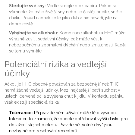
Sledujte své sny:
Vedle si dejte blok papíru. Pokud si
všimnete, že máte živější sny nebo se častěji budíte, snižte
dávku. Pokud naopak spíte jako dub a nic nevadí, jste na
dobré cestě.
Vyhýbejte se alkoholu:
Kombinace alkoholu a HHC může
výrazně zesílit sedativní účinky, což může vést k
nebezpečnému zpomalení dýchání nebo zmatenosti. Raději
se tomu vyhněte.
Potenciální rizika a vedlejší
účinky
Ačkoli je HHC obecně považován za bezpečnější než THC,
nemá žádné vedlejší účinky. Mezi nejčastější patří suchost v
ústech, červené oči a zvýšená chuť k jídlu. V kontextu spánku
však existují specifická rizika:
Tolerance:
Při pravidelném užívání může tělo vyvinout
toleranci. To znamená, že budete potřebovat vyšší dávku pro
dosažení stejného efektu. Pravidelné „volné dny“ jsou
nezbytné pro resetování receptorů.