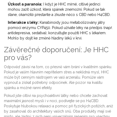
Úzkost a paranoia:
I když je HHC mírné, citlivé jedinci
mohou zažít úzkost, která spánek znemožní. Pokud se tak
stane, okamžitě přestaňte a zkuste něco s CBD nebo H4CBD.
Interakce s léky:
Kanabinoidy jsou metabolizovány játry
pomocí enzymu CYP450. Pokud užíváte léky na předpis (např.
antidepresiva, sedativa), konzultujte použití HHC s lékařem.
Mohlo by dojít ke změně hladiny léků v krvi.
Závěrečné doporučení: Je HHC
pro vás?
Odpověď závisí na tom, co přesně vám brání v kvalitním spánku.
Pokud je vaším hlavním nepřítelem stres a neklidná mysl, HHC
může být cenným nástrojem ve vaší arzenálu. Pomůže vám
vypnout a získat potřebný odpočinek. Ale pozor na kvalitu
spánku a možné ranní efekty.
Pokud jste citliví na psychoaktivní látky nebo chcete zachovat
maximální jasnost mysli i v noci, podívejte se po H4CBD.
Poskytuje hlubokou relaxaci a pomoc při fyzických potížích, aniž
by zasahoval do architektury vašich snů. Oba produkty mají své
místo, ale žádný z nich není univerzálním řešením pro všechny