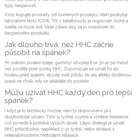
typy nespavosti.
Vždy kupujte produkty od ověřených prodejců, kteří poskytují
laboratorní testy (COA). Trh s kanabinoidy je regulován různě a
kvalita se může lišit. Vaše zdraví stojí za to investovat do
bezpečného produktu.
Jak dlouho trvá, než HHC začne
působit na spánek?
Při orálním podání (oleje, gummy) obvykle trvá 30 až 90 minut,
než pocítíte plné účinky HHC. Doporučuje se užívat ho asi
hodinu před spaním, abyste měli jistotu, že vás efekty dostihnou
právě ve chvíli, kdy se ukládáte do postele.
Můžu užívat HHC každý den pro lepší
spánek?
I když je to technicky možné, není to doporučeno pro
dlouhodobé užívání. Tělo si rychle zvykne a vznikne tolerance,
což povede k potřebě vyšších dávek. Lepší strategií je užívat
HHC příležitostně, například 2-3x týdně, nebo střídavě s
nekanabinoidními metodami relaxace.