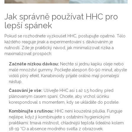
Jak správně používat HHC pro
lepší spánek
Pokud se rozhodnete vyzkoušet HHC, postupujte opatrně. Tělo
každého reaguje jinak a experimentování s dávkováním je
nutností. Zde je praktický návod, jak minimalizovat rizika a
maximalizovat prospěch:
Začněte nízkou dávkou:
Nechte si jednu kapku oleje nebo
malé množství gummy. Počkejte alespoň 60-90 minut, abyste
viděli plný efekt. Kanabinoidy přijaté orálně mají pomalejší
nástup.
Časování je vše:
Užívejte HHC asi 1 až 1,5 hodiny před
plánovaným časem spaní. Chcete, aby vrchol účinku
korespondoval s momentem, kdy se ukládáte do postele.
Kombinujte s rutinou:
HHC není kouzelná pilulka. Funguje
nejlépe, když ji kombinujete s ostatními hygienickými
praktikami: tmavá místnost, chladnější teplota (ideálně kolem
18-19 °C) a absence modrého světla z obrazovek.