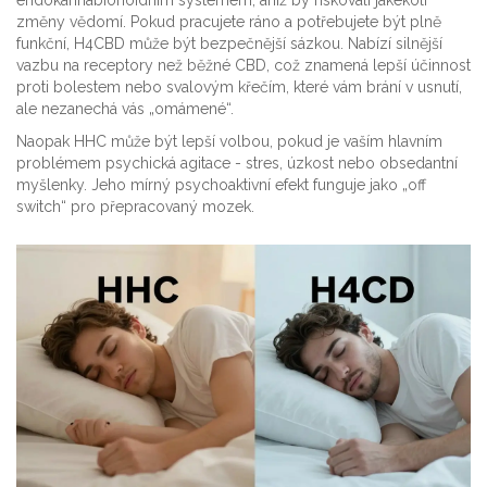
endokannabionoidním systémem, aniž by riskovali jakékoli
změny vědomí. Pokud pracujete ráno a potřebujete být plně
funkční, H4CBD může být bezpečnější sázkou. Nabízí silnější
vazbu na receptory než běžné CBD, což znamená lepší účinnost
proti bolestem nebo svalovým křečím, které vám brání v usnutí,
ale nezanechá vás „omámené“.
Naopak HHC může být lepší volbou, pokud je vaším hlavním
problémem psychická agitace - stres, úzkost nebo obsedantní
myšlenky. Jeho mírný psychoaktivní efekt funguje jako „off
switch“ pro přepracovaný mozek.