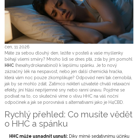
čen, 11 2026
Máte za sebou dlouhý den, ležíte v posteli a vaše myšlenky
běhají všemi směry? Mnoho lidí se dnes ptá, zda by jim pomohl
HHC
(hexahydrokanabinol) k lepšímu spánku. Je to nový
zázračný lék na nespavost, nebo jen další chemická hračka,
která vám noc pouze zkomplikuje? Odpověď není tak černobílá,
jak by se mohlo zdát. Zatímco někteří uživatelé chválí relaxační
efekty, jiní hlásí nepříjemné sny nebo ranní únavu. Pojďme se
podívat na to, co skutečně víme o vlivu HHC na váš noční
odpočinek a jak se porovnává s alternativami jako je H4CBD.
Rychlý přehled: Co musíte vědět
o HHC a spánku
HHC může usnadnit usnutí:
Díky mírně sedativnímu účinku