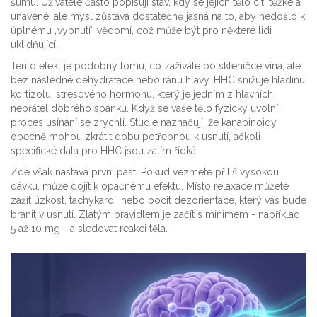
šumu. Uživatelé často popisují stav, kdy se jejich tělo cítí těžké a
unavené, ale mysl zůstává dostatečně jasná na to, aby nedošlo k
úplnému „vypnutí“ vědomí, což může být pro některé lidi
uklidňující.
Tento efekt je podobný tomu, co zažíváte po skleničce vína, ale
bez následné dehydratace nebo ránu hlavy. HHC snižuje hladinu
kortizolu, stresového hormonu, který je jedním z hlavních
nepřátel dobrého spánku. Když se vaše tělo fyzicky uvolní,
proces usínání se zrychlí. Studie naznačují, že kanabinoidy
obecně mohou zkrátit dobu potřebnou k usnutí, ačkoli
specifické data pro HHC jsou zatím řídká.
Zde však nastává první past. Pokud vezmete příliš vysokou
dávku, může dojít k opačnému efektu. Místo relaxace můžete
zažít úzkost, tachykardii nebo pocit dezorientace, který vás bude
bránit v usnutí. Zlatým pravidlem je začít s minimem - například
5 až 10 mg - a sledovat reakci těla.