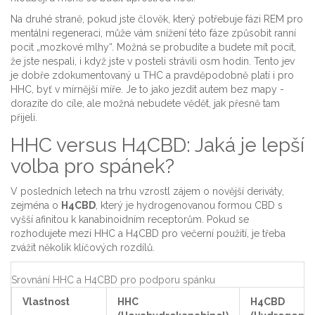
Na druhé straně, pokud jste člověk, který potřebuje fázi REM pro
mentální regeneraci, může vám snížení této fáze způsobit ranní
pocit „mozkové mlhy“. Možná se probudíte a budete mít pocit,
že jste nespali, i když jste v posteli strávili osm hodin. Tento jev
je dobře zdokumentovaný u THC a pravděpodobně platí i pro
HHC, byť v mírnější míře. Je to jako jezdit autem bez mapy -
dorazíte do cíle, ale možná nebudete vědět, jak přesně tam
přijeli.
HHC versus H4CBD: Jaká je lepší
volba pro spánek?
V posledních letech na trhu vzrostl zájem o novější deriváty,
zejména o
H4CBD
, který je
hydrogenovanou formou CBD s
vyšší afinitou k kanabinoidním receptorům
. Pokud se
rozhodujete mezi HHC a H4CBD pro večerní použití, je třeba
zvážit několik klíčových rozdílů.
Srovnání HHC a H4CBD pro podporu spánku
Vlastnost
HHC
H4CBD