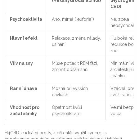
(Hexahydrokanabinol)
(Hydrogeno
CBD)
Psychoaktivita
Ano, mírná („euforie“)
Ne, zcela
nepsychoaktiv
Hlavní efekt
Relaxace, změna nálady,
Hluboká relax
usínání
redukce bolest
klid
Vliv na sny
Může potlačit REM fázi,
Minimální vliv
změnit obsah snů
architekturu
spánku
Ranní únava
Možná při vyšších
Vzácná, obvy
dávkách
svěží ranní poc
Vhodnost pro
Opatrnost kvůli
Velmi bezpeč
začátečníky
psychoaktivitě
volba
H4CBD je ideální pro ty, kteří chtějí využít synergii s