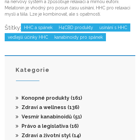
na nervový systém a způsobuje relaxaci a mírnou euforii.
Melatonin je vhodný pro posun času usínání, HHC pro relaxaci
mysli a těla. Lze je kombinovat, ale s opatrností.
Štítky:
HHC a spánek
H4CBD produkty
usínání s HHC
vedlejší účinky HHC
kanabinoidy pro spánek
Kategorie
Konopné produkty
(161)
Zdraví a wellness
(136)
Vesmír kanabinoidů
(51)
Právo a legislativa
(16)
Zdraví a životní styl
(14)