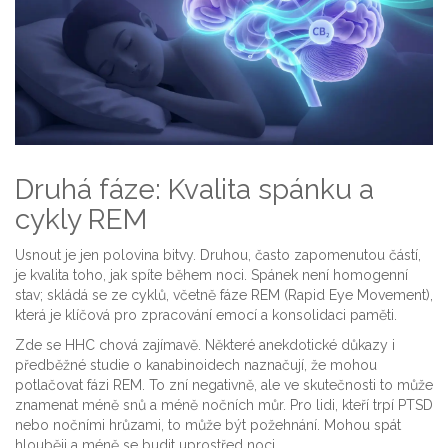
Druhá fáze: Kvalita spánku a
cykly REM
Usnout je jen polovina bitvy. Druhou, často zapomenutou částí,
je kvalita toho, jak spíte během noci. Spánek není homogenní
stav; skládá se ze cyklů, včetně fáze REM (Rapid Eye Movement),
která je klíčová pro zpracování emocí a konsolidaci paměti.
Zde se HHC chová zajímavě. Některé anekdotické důkazy i
předběžné studie o kanabinoidech naznačují, že mohou
potlačovat fázi REM. To zní negativně, ale ve skutečnosti to může
znamenat méně snů a méně nočních můr. Pro lidi, kteří trpí PTSD
nebo nočními hrůzami, to může být požehnání. Mohou spát
hlouběji a méně se budit uprostřed noci.