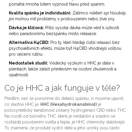
pomáhá mnoha lidem vypnout hlavu před spaním.
Kvalita spánku je individuální:
Zatímco někteří spí hlouběji,
jiní mohou mít problémy s probouzením nebo živé sny.
Dávka je klíčová:
Příliš vysoká dávka může vést k úzkosti
nebo paradoxnímu bezspánku místo relaxace.
Alternativa H4CBD:
Pro ty, kteří hledají čistší relaxaci bez
psychoaktivních efektů, může být H4CBD vhodnější volbou
pro večerní rutinu.
Nedostatek studií:
Vědecký výzkum o HHC je stále v
plenkách, takže záleží především na osobní zkušenosti a
opatrnosti.
Co je HHC a jak funguje v těle?
Předtím, než se ponoříme do detailů spánku, si musíme ujasnit,
co vlastně HHC je.
HHC (Hexahydrokanabinol)
je
polosyntetický kanabinoid získaný hydrogenací CBD nebo THC
.
Na rozdíl od běžného THC, které je nestabilní a snadno se
rozkládá působením světla a tepla, je HHC chemicky stabilnější.
To znamená, že produkt vydrží déle a jeho účinky jsou často