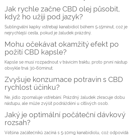
Jak rychle začne CBD olej působit,
když ho užiji pod jazyk?
Sublingvální kapky vstřebají kanabidiol během 5‑15minut, což je
nejrychlejší cesta, pokud je žaludek prázdný.
Mohu očekávat okamžitý efekt po
požití CBD kapsle?
Kapsle se musí rozpadnout v trávicím traktu, proto první nástup
obvykle trvá 30‑60minut.
Zvyšuje konzumace potravin s CBD
rychlost účinku?
Ne, jídlo zpomaluje vstřebání. Prázdný žaludek zkracuje dobu
nástupu, ale může zvýšit podráždění u citlivých osob.
Jaký je optimální počáteční dávkový
rozsah?
Většina začátečníků začíná s 5‑10mg kanabidiolu, což odpovídá