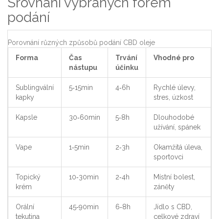
Srovnání vybraných forem
podání
Porovnání různých způsobů podání CBD oleje
Forma
Čas
Trvání
Vhodné pro
nástupu
účinku
Sublingvální
5‑15min
4‑6h
Rychlé úlevy,
kapky
stres, úzkost
Kapsle
30‑60min
5‑8h
Dlouhodobé
užívání, spánek
Vape
1‑5min
2‑3h
Okamžitá úleva,
sportovci
Topický
10‑30min
2‑4h
Místní bolest,
krém
záněty
Orální
45‑90min
6‑8h
Jídlo s CBD,
tekutina
celkové zdraví