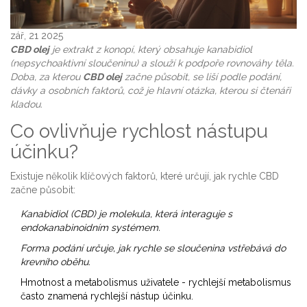
zář, 21 2025
CBD olej
je extrakt z konopí, který obsahuje kanabidiol
(
nepsychoaktivní sloučeninu
) a slouží k podpoře rovnováhy těla.
Doba, za kterou
CBD olej
začne působit, se liší podle podání,
dávky a osobních faktorů, což je hlavní otázka, kterou si čtenáři
kladou.
Co ovlivňuje rychlost nástupu
účinku?
Existuje několik klíčových faktorů, které určují, jak rychle CBD
začne působit:
Kanabidiol (CBD)
je molekula, která interaguje s
endokanabinoidním systémem.
Forma podání
určuje, jak rychle se sloučenina vstřebává do
krevního oběhu.
Hmotnost a metabolismus uživatele - rychlejší metabolismus
často znamená rychlejší nástup účinku.