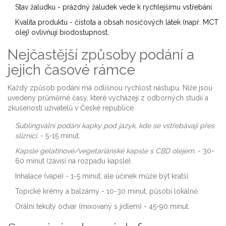
Stav žaludku - prázdný žaludek vede k rychlejšímu vstřebání.
Kvalita produktu - čistota a obsah nosičových látek (např. MCT
olej) ovlivňují biodostupnost.
Nejčastější způsoby podání a
jejich časové rámce
Každý způsob podání má odlišnou rychlost nástupu. Níže jsou
uvedeny průměrné časy, které vycházejí z odborných studií a
zkušeností uživatelů v České republice.
Sublingvální podání
kapky pod jazyk, kde se vstřebávají přes
sliznici.
- 5-15 minut.
Kapsle
gelatinové/vegetariánské kapsle s CBD olejem.
- 30-
60 minut (závisí na rozpadu kapsle).
Inhalace (vape) - 1-5 minut, ale účinek může být kratší.
Topické krémy a balzámy - 10-30 minut, působí lokálně.
Orální tekutý odvar (mixovaný s jídlem) - 45-90 minut.