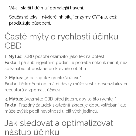
Věk - starší lidé mají pomalejší trávení.
Současné léky - některé inhibitují enzymy CYP450, což
prodlužuje působení.
Časté mýty o rychlosti účinku
CBD
1.
Mýtus:
„CBD působí okamžitě, jako lék na bolest.“
Fakta:
I při sublingválním podání je potřeba několik minut, než
se kanabidiol dostane do krevního oběhu.
2.
Mýtus:
„Více kapek = rychlejší úlevu.“
Fakta:
Překročení optimální dávky může vést k desenzibilizaci
receptorů a zpomalit účinek.
3.
Mýtus:
„Vezměte CBD před jídlem, aby to šlo rychleji.“
Fakta:
Prázdný žaludek skutečně zkracuje dobu vstřebání, ale
může zvýšit pocit nevolnosti u citlivých jedinců.
Jak sledovat a optimalizovat
nástup účinku