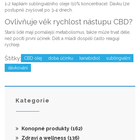
1‑2 kapkám sublingválního oleje (10% koncentrace). Dávku lze
postupně zvyšovat po 3‑4 dnech.
Ovlivňuje věk rychlost nástupu CBD?
Starší lidé mají pomalejší metabolismus, takže může trvat déle,
než pocítí první účinek. Děti a mladí dospělí často reagují
rychleji.
Štítky:
CBD olej
doba účinku
kanabidiol
sublingvální
dávkování
Kategorie
Konopné produkty
(162)
Zdraví a wellness
(136)