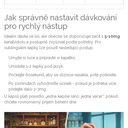
Jak správně nastavit dávkování
pro rychlý nástup
Ideální dávka se liší, ale obecně se doporučuje začít s
5-10mg
kanabidiolu a postupně zvyšovat podle potřeby. Pro
sublingvální kapky lze použít následující postup:
Umyjte si ruce a připravte si kapátko.
Umístěte 1‑2 kapky pod jazyk.
Počkejte 60sekund, aby se sliznice nasákla, poté polkněte.
Po 10minutách vyhodnoťte účinek - pokud je potřeba více,
přidejte další 2‑3mg.
U kapslí platí pravidlo „jedna kapsle ráno, jedna večer“, pokud
chcete rovnoměrný příjem během dne.