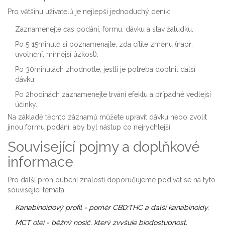
Pro většinu uživatelů je nejlepší jednoduchý deník:
Zaznamenejte čas podání, formu, dávku a stav žaludku.
Po 5‑15minutě si poznamenajte, zda cítíte změnu (např.
uvolnění, mírnější úzkost).
Po 30minutách zhodnoťte, jestli je potřeba doplnit další
dávku.
Po 2hodinách zaznamenejte trvání efektu a případné vedlejší
účinky.
Na základě těchto záznamů můžete upravit dávku nebo zvolit
jinou formu podání, aby byl nástup co nejrychlejší.
Související pojmy a doplňkové
informace
Pro další prohloubení znalostí doporučujeme podívat se na tyto
související témata:
Kanabinoidový profil
- poměr CBD:THC a další kanabinoidy.
MCT olej
- běžný nosič, který zvyšuje biodostupnost.