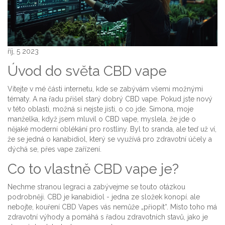
říj, 5 2023
Úvod do světa CBD vape
Vítejte v mé části internetu, kde se zabývám všemi možnými
tématy. A na řadu přišel starý dobrý CBD vape. Pokud jste nový
v této oblasti, možná si nejste jisti, o co jde. Simona, moje
manželka, když jsem mluvil o CBD vape, myslela, že jde o
nějaké moderní oblékání pro rostliny. Byl to sranda, ale teď už ví,
že se jedná o kanabidiol, který se využívá pro zdravotní účely a
dýchá se, přes vape zařízení.
Co to vlastně CBD vape je?
Nechme stranou legraci a zabývejme se touto otázkou
podrobněji. CBD je kanabidiol - jedna ze složek konopí. ale
nebojte, kouření CBD Vapes vás nemůže „přiopít“. Místo toho má
zdravotní výhody a pomáhá s řadou zdravotních stavů, jako je