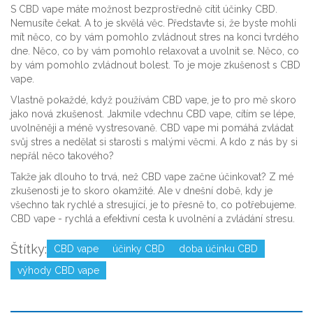
S CBD vape máte možnost bezprostředně cítit účinky CBD.
Nemusíte čekat. A to je skvělá věc. Představte si, že byste mohli
mít něco, co by vám pomohlo zvládnout stres na konci tvrdého
dne. Něco, co by vám pomohlo relaxovat a uvolnit se. Něco, co
by vám pomohlo zvládnout bolest. To je moje zkušenost s CBD
vape.
Vlastně pokaždé, když používám CBD vape, je to pro mě skoro
jako nová zkušenost. Jakmile vdechnu CBD vape, cítím se lépe,
uvolněněji a méně vystresovaně. CBD vape mi pomáhá zvládat
svůj stres a nedělat si starosti s malými věcmi. A kdo z nás by si
nepřál něco takového?
Takže jak dlouho to trvá, než CBD vape začne účinkovat? Z mé
zkušenosti je to skoro okamžité. Ale v dnešní době, kdy je
všechno tak rychlé a stresující, je to přesně to, co potřebujeme.
CBD vape - rychlá a efektivní cesta k uvolnění a zvládání stresu.
Štítky:
CBD vape
účinky CBD
doba účinku CBD
výhody CBD vape