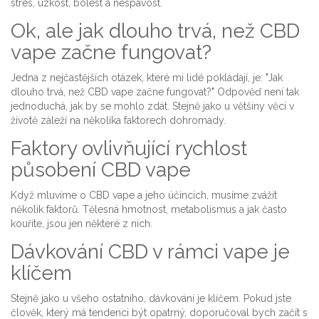
stres, úzkost, bolest a nespavost.
Ok, ale jak dlouho trvá, než CBD
vape začne fungovat?
Jedna z nejčastějších otázek, které mi lidé pokládají, je: "Jak
dlouho trvá, než CBD vape začne fungovat?" Odpověď není tak
jednoduchá, jak by se mohlo zdát. Stejně jako u většiny věcí v
životě záleží na několika faktorech dohromady.
Faktory ovlivňující rychlost
působení CBD vape
Když mluvíme o CBD vape a jeho účincích, musíme zvážit
několik faktorů. Tělesná hmotnost, metabolismus a jak často
kouříte, jsou jen některé z nich.
Dávkování CBD v rámci vape je
klíčem
Stejně jako u všeho ostatního, dávkování je klíčem. Pokud jste
člověk, který má tendenci být opatrný, doporučoval bych začít s