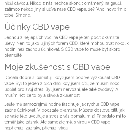
nižší dávkou. Nikdo z nás nechce skončit omámený na gauči,
zatímco někdo jiný si užívá naše CBD vape, že? "Ano, hovořím o
tobě, Simono.
Účinky CBD vape
Jednou z nejlepších věcí na CBD vape je ten pocit okamžité
úlevy. Není to jako u jiných forem CBD, které mohou trvat několik
hodin, než začnou účinkovat. S CBD vape to může být skoro
okamžité.
Moje zkušenost s CBD vape
Docela dobře si pamatuji, když jsem poprvé vyzkoušel CBD
vape. Byl to jeden z těch dnů, kdy jsem cítil, že musím něco
udělat pro svůj stres. Byl jsem nervózní, ale také zvědavý. A
musím říct, že to byla skvělá zkušenost.
Ještě mě samozřejmě hodně fascinuje, jak rychle CBD vape
začne účinkovat. V podstatě okamžitě. Můžete doslova cítit, jak
se vaše tělo uvolňuje a stres z vás pomalu mizí. Připadalo mi to
téměř jako zázrak. Ale samozřejmě, s vírou v CBD vape
nepřichází zázraky, přichází věda.