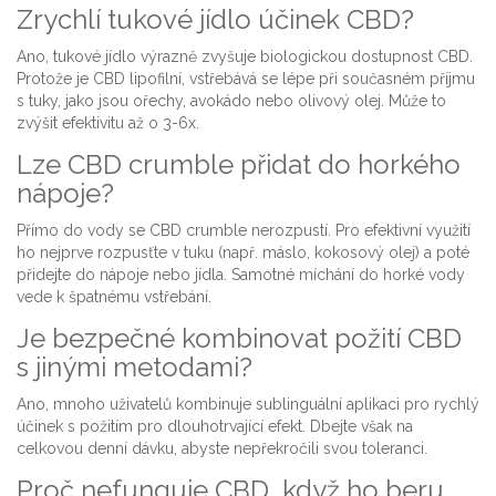
Zrychlí tukové jídlo účinek CBD?
Ano, tukové jídlo výrazně zvyšuje biologickou dostupnost CBD.
Protože je CBD lipofilní, vstřebává se lépe při současném příjmu
s tuky, jako jsou ořechy, avokádo nebo olivový olej. Může to
zvýšit efektivitu až o 3-6x.
Lze CBD crumble přidat do horkého
nápoje?
Přímo do vody se CBD crumble nerozpustí. Pro efektivní využití
ho nejprve rozpusťte v tuku (např. máslo, kokosový olej) a poté
přidejte do nápoje nebo jídla. Samotné míchání do horké vody
vede k špatnému vstřebání.
Je bezpečné kombinovat požití CBD
s jinými metodami?
Ano, mnoho uživatelů kombinuje sublinguální aplikaci pro rychlý
účinek s požitím pro dlouhotrvající efekt. Dbejte však na
celkovou denní dávku, abyste nepřekročili svou toleranci.
Proč nefunguje CBD, když ho beru