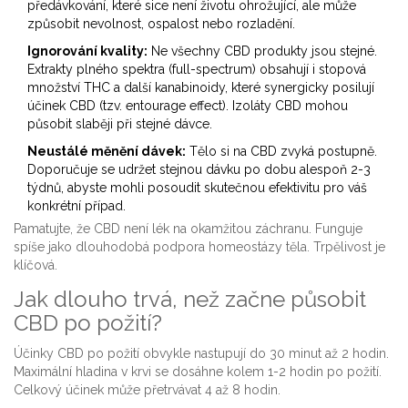
předávkování, které sice není životu ohrožující, ale může
způsobit nevolnost, ospalost nebo rozladění.
Ignorování kvality:
Ne všechny CBD produkty jsou stejné.
Extrakty plného spektra (full-spectrum) obsahují i stopová
množství THC a další kanabinoidy, které synergicky posilují
účinek CBD (tzv. entourage effect). Izoláty CBD mohou
působit slaběji při stejné dávce.
Neustálé měnění dávek:
Tělo si na CBD zvyká postupně.
Doporučuje se udržet stejnou dávku po dobu alespoň 2-3
týdnů, abyste mohli posoudit skutečnou efektivitu pro váš
konkrétní případ.
Pamatujte, že CBD není lék na okamžitou záchranu. Funguje
spíše jako dlouhodobá podpora homeostázy těla. Trpělivost je
klíčová.
Jak dlouho trvá, než začne působit
CBD po požití?
Účinky CBD po požití obvykle nastupují do 30 minut až 2 hodin.
Maximální hladina v krvi se dosáhne kolem 1-2 hodin po požití.
Celkový účinek může přetrvávat 4 až 8 hodin.