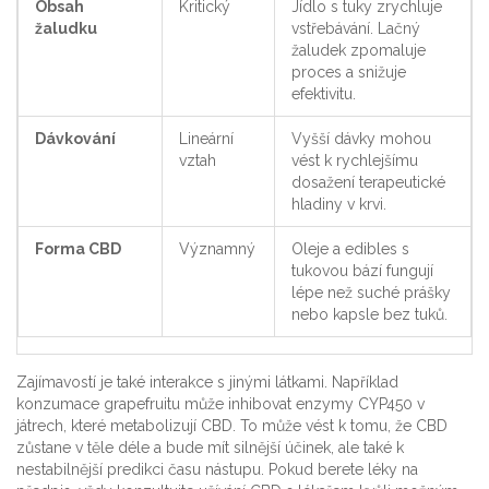
Obsah
Kritický
Jídlo s tuky zrychluje
žaludku
vstřebávání. Lačný
žaludek zpomaluje
proces a snižuje
efektivitu.
Dávkování
Lineární
Vyšší dávky mohou
vztah
vést k rychlejšímu
dosažení terapeutické
hladiny v krvi.
Forma CBD
Významný
Oleje a edibles s
tukovou bází fungují
lépe než suché prášky
nebo kapsle bez tuků.
Zajímavostí je také interakce s jinými látkami. Například
konzumace grapefruitu může inhibovat enzymy CYP450 v
játrech, které metabolizují CBD. To může vést k tomu, že CBD
zůstane v těle déle a bude mít silnější účinek, ale také k
nestabilnější predikci času nástupu. Pokud berete léky na