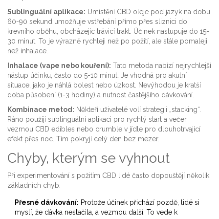
Sublinguální aplikace:
Umístění CBD oleje pod jazyk na dobu
60-90 sekund umožňuje vstřebání přímo přes sliznici do
krevního oběhu, obcházejíc trávicí trakt. Účinek nastupuje do 15-
30 minut. To je výrazně rychleji než po požití, ale stále pomaleji
než inhalace.
Inhalace (vape nebo kouření):
Tato metoda nabízí nejrychlejší
nástup účinku, často do 5-10 minut. Je vhodná pro akutní
situace, jako je náhlá bolest nebo úzkost. Nevýhodou je kratší
doba působení (1-3 hodiny) a nutnost častějšího dávkování.
Kombinace metod:
Někteří uživatelé volí strategii „stacking“.
Ráno použijí sublinguální aplikaci pro rychlý start a večer
vezmou CBD edibles nebo crumble v jídle pro dlouhotrvající
efekt přes noc. Tím pokryjí celý den bez mezer.
Chyby, kterým se vyhnout
Při experimentování s požitím CBD lidé často dopouštějí několik
základních chyb:
Přesné dávkování:
Protože účinek přichází pozdě, lidé si
myslí, že dávka nestačila, a vezmou další. To vede k