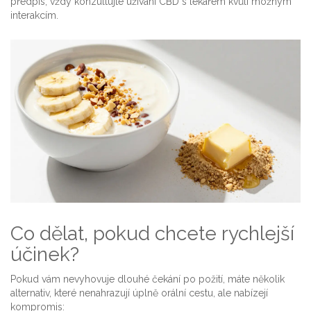
předpis, vždy konzultujte užívání CBD s lékařem kvůli možným
interakcím.
Co dělat, pokud chcete rychlejší
účinek?
Pokud vám nevyhovuje dlouhé čekání po požití, máte několik
alternativ, které nenahrazují úplně orální cestu, ale nabízejí
kompromis: