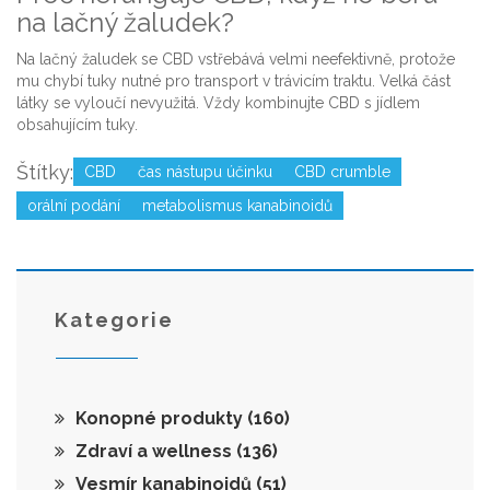
na lačný žaludek?
Na lačný žaludek se CBD vstřebává velmi neefektivně, protože
mu chybí tuky nutné pro transport v trávicím traktu. Velká část
látky se vyloučí nevyužitá. Vždy kombinujte CBD s jídlem
obsahujícím tuky.
Štítky:
CBD
čas nástupu účinku
CBD crumble
orální podání
metabolismus kanabinoidů
Kategorie
Konopné produkty
(160)
Zdraví a wellness
(136)
Vesmír kanabinoidů
(51)