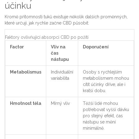
účinku
Kromě přítomnosti tuků existuje několik dalších proměnných,
které určují, jak rychle začne CBD působit:
Faktory ovlivňující absorpci CBD po požití
Factor
Vliv na
Doporučení
čas
nástupu
Metabolismus
Individuální
Osoby s rychlejším
variabilita
metabolismem mohou
cítit účinky dříve, ale i
kratší dobu.
Hmotnost těla
Mírný vliv
Těžší lidé mohou
potřebovat vyšší dávku
pro stejný efekt, čas
nástupu se mění
minimálně.