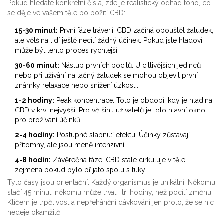
Pokud hledáte konkrétní čísla, zde je realistický odhad toho, co
se děje ve vašem těle po požití CBD:
15-30 minut:
První fáze trávení. CBD začíná opouštět žaludek,
ale většina lidí ještě necítí žádný účinek. Pokud jste hladoví,
může být tento proces rychlejší.
30-60 minut:
Nástup prvních pocitů. U citlivějších jedinců
nebo při užívání na lačný žaludek se mohou objevit první
známky relaxace nebo snížení úzkosti.
1-2 hodiny:
Peak koncentrace. Toto je období, kdy je hladina
CBD v krvi nejvyšší. Pro většinu uživatelů je toto hlavní okno
pro prožívání účinků.
2-4 hodiny:
Postupné slabnutí efektu. Účinky zůstávají
přítomny, ale jsou méně intenzivní.
4-8 hodin:
Závěrečná fáze. CBD stále cirkuluje v těle,
zejména pokud bylo přijato spolu s tuky.
Tyto časy jsou orientační. Každý organismus je unikátní. Někomu
stačí 45 minut, někomu může trvat i tři hodiny, než pocítí změnu.
Klíčem je trpělivost a nepřehánění dávkování jen proto, že se nic
nedeje okamžitě.