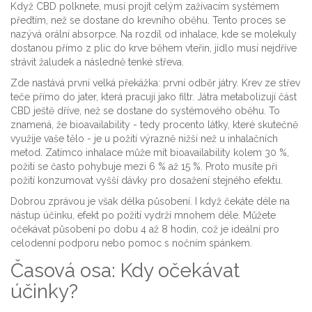
Když CBD polknete, musí projít celým zažívacím systémem
předtím, než se dostane do krevního oběhu. Tento proces se
nazývá
orální absorpce
. Na rozdíl od inhalace, kde se molekuly
dostanou přímo z plic do krve během vteřin, jídlo musí nejdříve
strávit žaludek a následně tenké střeva.
Zde nastává první velká překážka:
první odběr játry
. Krev ze střev
teče přímo do jater, která pracují jako filtr. Játra metabolizují část
CBD ještě dříve, než se dostane do systémového oběhu. To
znamená, že bioavailability - tedy procento látky, které skutečně
využije vaše tělo - je u požití výrazně nižší než u inhalačních
metod. Zatímco inhalace může mít bioavailability kolem 30 %,
požití se často pohybuje mezi 6 % až 15 %. Proto musíte při
požití konzumovat vyšší dávky pro dosažení stejného efektu.
Dobrou zprávou je však délka působení. I když čekáte déle na
nástup účinku, efekt po požití vydrží mnohem déle. Můžete
očekávat působení po dobu 4 až 8 hodin, což je ideální pro
celodenní podporu nebo pomoc s nočním spánkem.
Časová osa: Kdy očekávat
účinky?