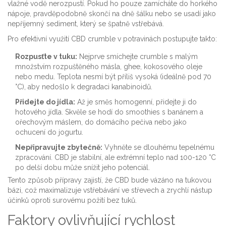
vlažné vodě nerozpustí. Pokud ho pouze zamícháte do horkého
nápoje, pravděpodobně skončí na dně šálku nebo se usadí jako
nepříjemný sediment, který se špatně vstřebává.
Pro efektivní využití CBD crumble v potravinách postupujte takto:
Rozpusťte v tuku:
Nejprve smíchejte crumble s malým
množstvím rozpuštěného másla, ghee, kokosového oleje
nebo medu. Teplota nesmí být příliš vysoká (ideálně pod 70
°C), aby nedošlo k degradaci kanabinoidů.
Přidejte do jídla:
Až je směs homogenní, přidejte ji do
hotového jídla. Skvěle se hodí do smoothies s banánem a
ořechovým máslem, do domácího pečiva nebo jako
ochucení do jogurtu.
Nepřipravujte zbytečně:
Vyhněte se dlouhému tepelnému
zpracování. CBD je stabilní, ale extrémní teplo nad 100-120 °C
po delší dobu může snížit jeho potenciál.
Tento způsob přípravy zajistí, že CBD bude vázáno na tukovou
bázi, což maximalizuje vstřebávání ve střevech a zrychlí nástup
účinků oproti surovému požití bez tuků.
Faktory ovlivňující rychlost