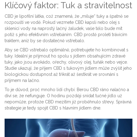
Klíčový faktor: Tuk a stravitelnost
CBD je lipofilní látka, což znamená, že „miluje“ tuky a špatně se
rozpouští ve vodě. Pokud vezmete CBD kapsli nebo olej s
sklenicí vody na naprostý lačný žaludek, vaše tělo bude mít
potíž s jeho efektivním vstřebáním. CBD prostě proletí trávicím
traktem, aniž by se dostatečně vstřebalo.
Aby se CBD vstřebalo optimálně, potřebujete ho kombinovat s
tuky. Ideální je přijmout ho spolu s jídlem obsahujícím zdravé
tuky, jako jsou avokádo, ořechy, olivový olej, tuňák nebo vejce.
Studie ukazují, že příjem CBD s tukovým jídlem může zvýšit jeho
biologickou dostupnost až třikrát až šestkrát ve srovnání s
příjmem na lačno.
To je důvod, proč mnoho lidí chybí. Berou CBD ráno nalačno a
diví se, že nefunguje. O hodinu později snídat tučné jídlo už
nepomůže, protože CBD mezitím již proběhnulo střevy. Správná
strategie je tedy spojit CBD s hlavním jídlem dne.