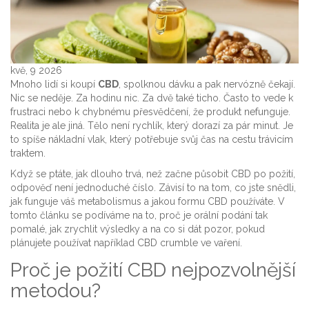
kvě, 9 2026
Mnoho lidí si koupí
CBD
, spolknou dávku a pak nervózně čekají.
Nic se neděje. Za hodinu nic. Za dvě také ticho. Často to vede k
frustraci nebo k chybnému přesvědčení, že produkt nefunguje.
Realita je ale jiná. Tělo není rychlík, který dorazí za pár minut. Je
to spíše nákladní vlak, který potřebuje svůj čas na cestu trávicím
traktem.
Když se ptáte, jak dlouho trvá, než začne působit CBD po požití,
odpověď není jednoduché číslo. Závisí to na tom, co jste snědli,
jak funguje váš metabolismus a jakou formu CBD používáte. V
tomto článku se podíváme na to, proč je orální podání tak
pomalé, jak zrychlit výsledky a na co si dát pozor, pokud
plánujete používat například
CBD crumble
ve vaření.
Proč je požití CBD nejpozvolnější
metodou?