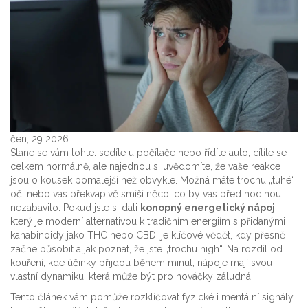
čen, 29 2026
Stane se vám tohle: sedíte u počítače nebo řídíte auto, cítíte se
celkem normálně, ale najednou si uvědomíte, že vaše reakce
jsou o kousek pomalejší než obvykle. Možná máte trochu „tuhé“
oči nebo vás překvapivě smíší něco, co by vás před hodinou
nezabavilo. Pokud jste si dali
konopný energetický nápoj
,
který je
moderní alternativou k tradičním energiím s přidanými
kanabinoidy jako THC nebo CBD
, je klíčové vědět, kdy přesně
začne působit a jak poznat, že jste „trochu high“. Na rozdíl od
kouření, kde účinky přijdou během minut, nápoje mají svou
vlastní dynamiku, která může být pro nováčky záludná.
Tento článek vám pomůže rozklíčovat fyzické i mentální signály,