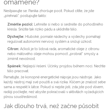
omámeně?
Nestрахujte se. Panika zhoršuje pocit. Pokud cítíte, že jste
„přehnali“, postupujte takto:
Změňte pozici:
Lehněte si nebo si sedněte do pohodlného
křesla. Snížíte tak riziko pádu a uklidníte tělo.
Dýchejte:
Hluboké, pomalé nádechy a výdechy pomáhají
regulovat autonomní nervový systém a snižují úzkost.
Citron:
Ačkoli je to lidová rada, aromatické oleje z citronu
nebo mátového oleje mohou pomoct „probrat“ smysly a
zmírnit nevolnost.
Spánek:
Nejlepší řešení. Účinky projdou během noci. Nechte
tělo pracovat.
Pamatujte, že konopné energetické nápoje jsou nástroje. Jako
každý nástroj mají své použití a svá rizika. Klíčem je znalost sebe
sama a respekt k látce. Pokud si nejste jisti, zda jste pod vlivem,
raději počkejte, než abyste pokračovali v aktivitách vyžadujících
plnou soustředěnost.
Jak dlouho trvá, než začne působit