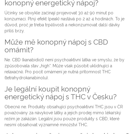
konopný energetický nápoj?
Účinky se obvykle začínají projevovat 30 až 90 minut po
konzumaci. Plný efekt (peak) nastává po 2 až 4 hodinách. To je
důvod, proč je třeba trpělivosti a nekonzumovat další dávky
příliš brzy.
Může mě konopný nápoj s CBD
omámit?
Ne. CBD (kanabidiol) není psychoaktivní látka ve smyslu, že by
způsobovala stav „high“. Může však působit uklidňující a
relaxačně. Pro pocit omámení je nutná přítomnost THC
(tetrahydrokanabinolu).
Je legální koupit konopný
energetický nápoj s THC v Česku?
Obecně ne. Produkty obsahující psychoaktivní THC jsou v ČR
považovány za návykové látky a jejich prodej mimo lékařský
režim je zakázán. Legální jsou pouze produkty s CBD, které
nesmí obsahovat významné množství THC.