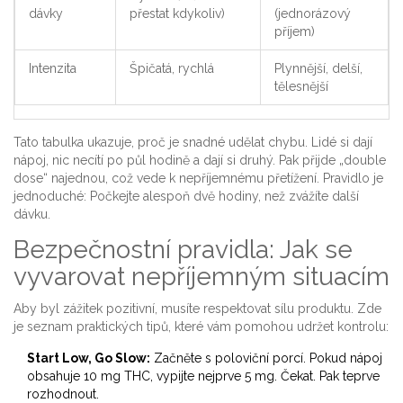
dávky
přestat kdykoliv)
(jednorázový
příjem)
Intenzita
Špičatá, rychlá
Plynnější, delší,
tělesnější
Tato tabulka ukazuje, proč je snadné udělat chybu. Lidé si dají
nápoj, nic necítí po půl hodině a dají si druhý. Pak přijde „double
dose“ najednou, což vede k nepříjemnému přetížení. Pravidlo je
jednoduché: Počkejte alespoň dvě hodiny, než zvážíte další
dávku.
Bezpečnostní pravidla: Jak se
vyvarovat nepříjemným situacím
Aby byl zážitek pozitivní, musíte respektovat sílu produktu. Zde
je seznam praktických tipů, které vám pomohou udržet kontrolu:
Start Low, Go Slow:
Začněte s poloviční porcí. Pokud nápoj
obsahuje 10 mg THC, vypijte nejprve 5 mg. Čekat. Pak teprve
rozhodnout.