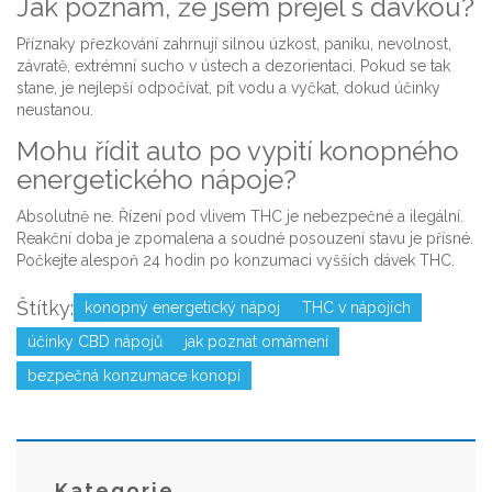
Jak poznám, že jsem přejel s dávkou?
Příznaky přezkování zahrnují silnou úzkost, paniku, nevolnost,
závratě, extrémní sucho v ústech a dezorientaci. Pokud se tak
stane, je nejlepší odpočívat, pít vodu a vyčkat, dokud účinky
neustanou.
Mohu řídit auto po vypití konopného
energetického nápoje?
Absolutně ne. Řízení pod vlivem THC je nebezpečné a ilegální.
Reakční doba je zpomalena a soudné posouzení stavu je přísné.
Počkejte alespoň 24 hodin po konzumaci vyšších dávek THC.
Štítky:
konopný energetický nápoj
THC v nápojích
účinky CBD nápojů
jak poznat omámení
bezpečná konzumace konopí
Kategorie