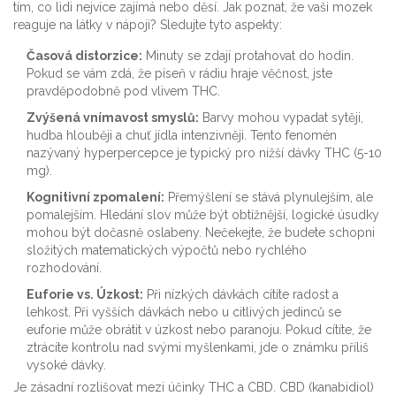
tím, co lidi nejvíce zajímá nebo děsí. Jak poznat, že vaši mozek
reaguje na látky v nápoji? Sledujte tyto aspekty:
Časová distorzice:
Minuty se zdají protahovat do hodin.
Pokud se vám zdá, že píseň v rádiu hraje věčnost, jste
pravděpodobně pod vlivem THC.
Zvýšená vnímavost smyslů:
Barvy mohou vypadat sytěji,
hudba hlouběji a chuť jídla intenzivněji. Tento fenomén
nazývaný hyperpercepce je typický pro nižší dávky THC (5-10
mg).
Kognitivní zpomalení:
Přemýšlení se stává plynulejším, ale
pomalejším. Hledání slov může být obtížnější, logické úsudky
mohou být dočasně oslabeny. Nečekejte, že budete schopni
složitých matematických výpočtů nebo rychlého
rozhodování.
Euforie vs. Úzkost:
Při nízkých dávkách cítíte radost a
lehkost. Při vyšších dávkách nebo u citlivých jedinců se
euforie může obrátit v úzkost nebo paranoju. Pokud cítíte, že
ztrácíte kontrolu nad svými myšlenkami, jde o známku příliš
vysoké dávky.
Je zásadní rozlišovat mezi účinky THC a CBD.
CBD (kanabidiol)