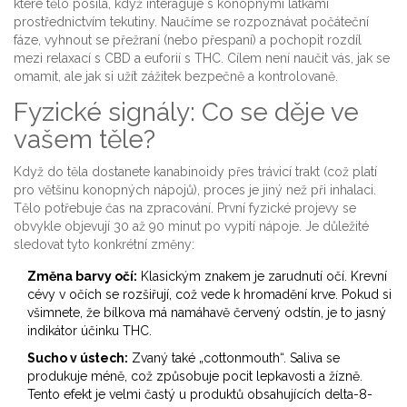
které tělo posílá, když interaguje s konopnými látkami
prostřednictvím tekutiny. Naučíme se rozpoznávat počáteční
fáze, vyhnout se přežraní (nebo přespaní) a pochopit rozdíl
mezi relaxací s CBD a euforií s THC. Cílem není naučit vás, jak se
omamit, ale jak si užít zážitek bezpečně a kontrolovaně.
Fyzické signály: Co se děje ve
vašem těle?
Když do těla dostanete kanabinoidy přes trávicí trakt (což platí
pro většinu konopných nápojů), proces je jiný než při inhalaci.
Tělo potřebuje čas na zpracování. První fyzické projevy se
obvykle objevují 30 až 90 minut po vypití nápoje. Je důležité
sledovat tyto konkrétní změny:
Změna barvy očí:
Klasickým znakem je zarudnutí očí. Krevní
cévy v očích se rozšiřují, což vede k hromadění krve. Pokud si
všimnete, že bílkova má namáhavě červený odstín, je to jasný
indikátor účinku THC.
Sucho v ústech:
Zvaný také „cottonmouth“. Saliva se
produkuje méně, což způsobuje pocit lepkavosti a žízně.
Tento efekt je velmi častý u produktů obsahujících delta-8-