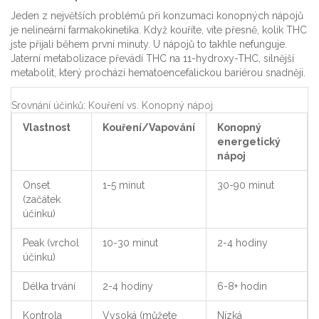
Jeden z největších problémů při konzumaci konopných nápojů
je nelineární farmakokinetika. Když kouříte, víte přesně, kolik THC
jste přijali během první minuty. U nápojů to takhle nefunguje.
Jaterní metabolizace převádí THC na 11-hydroxy-THC, silnější
metabolit, který prochází hematoencefalickou bariérou snadněji.
Srovnání účinků: Kouření vs. Konopný nápoj
Vlastnost
Kouření/Vapování
Konopný
energetický
nápoj
Onset
1-5 minut
30-90 minut
(začátek
účinku)
Peak (vrchol
10-30 minut
2-4 hodiny
účinku)
Délka trvání
2-4 hodiny
6-8+ hodin
Kontrola
Vysoká (můžete
Nízká