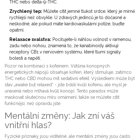
THC nebo delta-9-THC.
Zrychlený tep:
Můžete cítit jemné tlukot srdce, který je mírně
rychlejší než obvykle. U zdravých jedinců je to dočasné a
neškodné, ale pokud máte kardiovaskulární potíže, buďte
opatrní.
Relaxace svalstva:
Pociťujete-li náhlou volnost v ramenou,
zadu nebo nohou, znamená to, že kanabinoidy aktivují
receptory CB1 v nervovém systému, které tlumí signály
bolesti a napětí.
Pozor na kombinaci s kofeinem. Většina konopných
energetických nápojů obsahuje kofein, který stimuluje, zatímco
THC nebo CBD mohou mít sedativní efekt. Výsledkem může být
stav „awake but relaxed“ - jste bdělí kvůli kofeinu, ale mysl je
unavená nebo mlhavá kvůli konopí. Tento paradox může
maskovat skutečnou míru omámení, takže se můžete cítit
funkčnější, než opravdu jste.
Mentální změny: Jak zní váš
vnitřní hlas?
Fyzické příznaky jsou viditelné, ale mentální změny jsou často