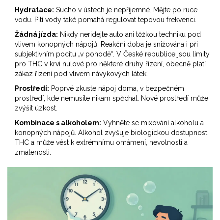
Hydratace:
Sucho v ústech je nepříjemné. Mějte po ruce
vodu. Pití vody také pomáhá regulovat tepovou frekvenci.
Žádná jízda:
Nikdy neridejte auto ani těžkou techniku pod
vlivem konopných nápojů. Reakční doba je snižována i při
subjektivním pocitu „v pohodě“. V České republice jsou limity
pro THC v krvi nulové pro některé druhy řízení, obecně platí
zákaz řízení pod vlivem návykových látek.
Prostředí:
Poprvé zkuste nápoj doma, v bezpečném
prostředí, kde nemusíte nikam spěchat. Nové prostředí může
zvýšit úzkost.
Kombinace s alkoholem:
Vyhněte se mixování alkoholu a
konopných nápojů. Alkohol zvyšuje biologickou dostupnost
THC a může vést k extrémnímu omámení, nevolnosti a
zmatenosti.