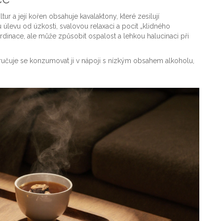
ur a její kořen obsahuje kavalaktony, které zesilují
levu od úzkosti, svalovou relaxaci a pocit „klidného
rdinace, ale může způsobit ospalost a lehkou halucinaci při
oručuje se konzumovat ji v nápoji s nízkým obsahem alkoholu,