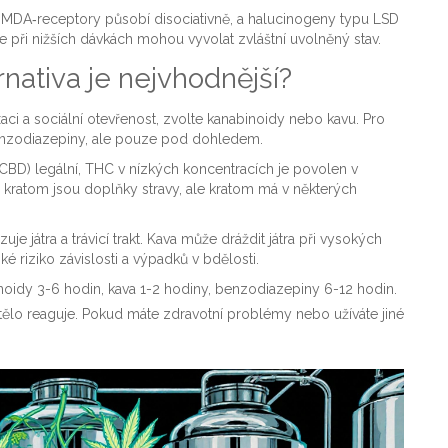
 NMDA‑receptory působí disociativně, a halucinogeny typu LSD
le při nižších dávkách mohou vyvolat zvláštní uvolněný stav.
rnativa je nejvhodnější?
aci a sociální otevřenost, zvolte kanabinoidy nebo kavu. Pro
 benzodiazepiny, ale pouze pod dohledem.
CBD) legální, THC v nízkých koncentracích je povolen v
a kratom jsou doplňky stravy, ale kratom má v některých
je játra a trávicí trakt. Kava může dráždit játra při vysokých
é riziko závislosti a výpadků v bdělosti.
noidy 3-6 hodin, kava 1-2 hodiny, benzodiazepiny 6-12 hodin.
 tělo reaguje. Pokud máte zdravotní problémy nebo užíváte jiné