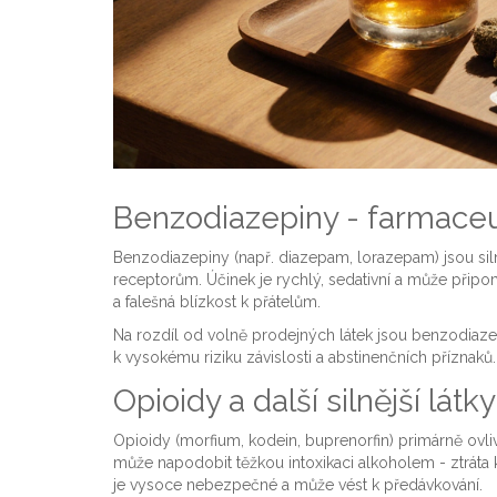
Benzodiazepiny - farmaceut
Benzodiazepiny (např. diazepam, lorazepam) jsou siln
receptorům. Účinek je rychlý, sedativní a může připo
a falešná blízkost k přátelům.
Na rozdíl od volně prodejných látek jsou benzodiaze
k vysokému riziku závislosti a abstinenčních přízna
Opioidy a další silnější látky
Opioidy (morfium, kodein, buprenorfin) primárně ovliv
může napodobit těžkou intoxikaci alkoholem - ztráta k
je vysoce nebezpečné a může vést k předávkování.