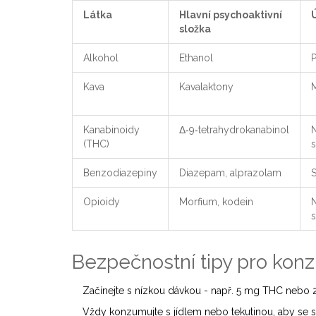
Látka
Hlavní psychoaktivní
složka
Alkohol
Ethanol
Kava
Kavalaktony
Kanabinoidy
Δ‑9‑tetrahydrokanabinol
N
(THC)
Benzodiazepiny
Diazepam, alprazolam
S
Opioidy
Morfium, kodein
N
Bezpečnostní tipy pro konz
Začínejte s nízkou dávkou - např. 5 mg THC nebo 
Vždy konzumujte s jídlem nebo tekutinou, aby se sn