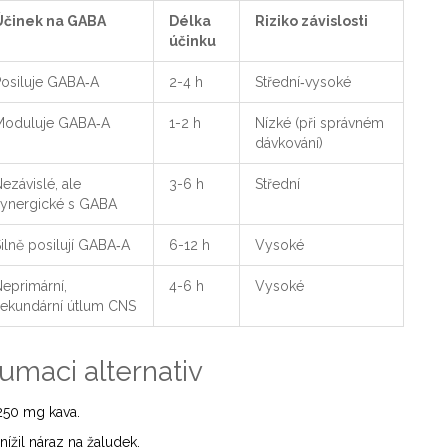
Účinek na GABA
Délka
Riziko závislosti
účinku
Posiluje GABA‑A
2-4 h
Střední‑vysoké
Moduluje GABA‑A
1-2 h
Nízké (při správném
dávkování)
ezávislé, ale
3-6 h
Střední
synergické s GABA
ilně posilují GABA‑A
6-12 h
Vysoké
eprimární,
4-6 h
Vysoké
sekundární útlum CNS
umaci alternativ
250 mg kava.
ížil náraz na žaludek.