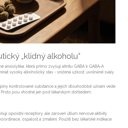
ický „klidný alkoholu“
é anxiolytika, která přímo zvyšují afinitu GABA k GABA‑A
mínat vysoký alkoholický stav - snížená úzkost, uvolněné svaly
piny kontrolované substance a jejich dlouhodobé užívání vede
ků. Proto jsou vhodné jen pod lékařským dohledem.
ňují opioidní receptory, ale zároveň útlum nervové aktivity
oordinace, ospalost a zmatení. Použití bez lékařské indikace