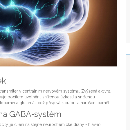
ek
transmiter v centrálním nervovém systému. Zvýšená aktivita
vuje pocitem uvolnění, sníženou úzkostí a sníženou
pamin a glutamát, což přispívá k euforii a narušení paměti.
 na GABA‑systém
ity, je cílení na stejné neurochemické dráhy - hlavně