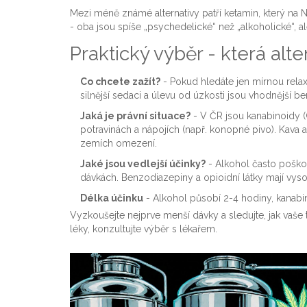
Mezi méně známé alternativy patří ketamin, který na
- oba jsou spíše „psychedelické“ než „alkoholické“, a
Praktický výběr - která alte
Co chcete zažít?
- Pokud hledáte jen mírnou relax
silnější sedaci a úlevu od úzkosti jsou vhodnější
Jaká je právní situace?
- V ČR jsou kanabinoidy (
potravinách a nápojích (např. konopné pivo). Kava 
zemích omezení.
Jaké jsou vedlejší účinky?
- Alkohol často poškozu
dávkách. Benzodiazepiny a opioidní látky mají vysok
Délka účinku
- Alkohol působí 2-4 hodiny, kanabi
Vyzkoušejte nejprve menší dávky a sledujte, jak vaše
léky, konzultujte výběr s lékařem.