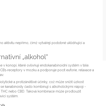
o aktivitu nepřímo, čímž vytvářejí podobné uklidňující a
nativní „alkohol“
e v konopí, které ovlivňují endokanabinoidní systém v těle
.
a CB1‑receptory v mozku a podporuje pocit euforie, relaxace a
av.
lytické a protizánětlivé účinky, což může snížit úzkost
e kanabinoidy často kombinují s alkoholickými nápoji -
rakt THC nebo CBD. Taková kombinace může prodloužit
ávicí systém.
ce