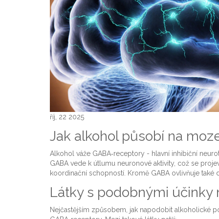
říj, 22 2025
Jak alkohol působí na moz
Alkohol váže GABA‑receptory - hlavní inhibiční neuro
GABA vede k útlumu neuronové aktivity, což se proje
koordinační schopností. Kromě GABA ovlivňuje také do
Látky s podobnými účinky
Nejčastějším způsobem, jak napodobit alkoholické poc