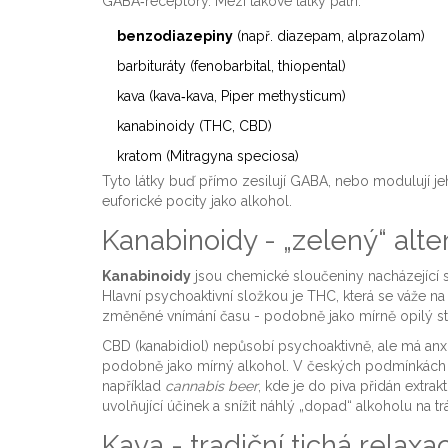
GABA‑receptory. Mezi takové látky patří:
benzodiazepiny
(např. diazepam, alprazolam)
barbituráty (fenobarbital, thiopental)
kava (kava‑kava, Piper methysticum)
kanabinoidy (THC, CBD)
kratom (Mitragyna speciosa)
Tyto látky buď přímo zesilují GABA, nebo modulují jeh
euforické pocity jako alkohol.
Kanabinoidy - „zelený“ alter
Kanabinoidy
jsou
chemické sloučeniny nacházející s
Hlavní psychoaktivní složkou je THC, která se váže n
změněné vnímání času - podobně jako mírně opilý st
CBD (kanabidiol) nepůsobí psychoaktivně, ale má anxio
podobně jako mírný alkohol. V českých podmínkách s
například
cannabis beer
, kde je do piva přidán ext
uvolňující účinek a snížit náhlý „dopad“ alkoholu na tr
Kava - tradiční tichá relaxa