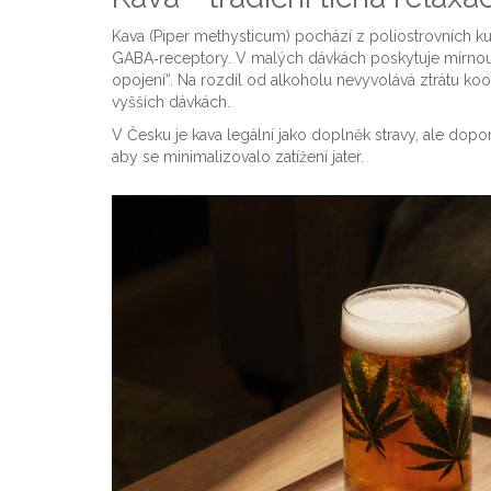
Kava (Piper methysticum) pochází z poliostrovních kult
GABA‑receptory. V malých dávkách poskytuje mírnou ú
opojení“. Na rozdíl od alkoholu nevyvolává ztrátu koo
vyšších dávkách.
V Česku je kava legální jako doplněk stravy, ale dop
aby se minimalizovalo zatížení jater.