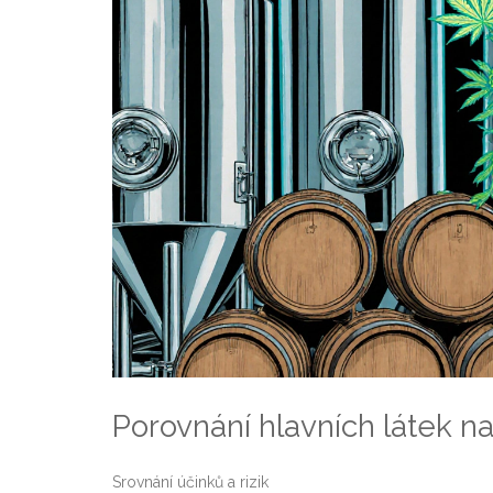
Porovnání hlavních látek n
Srovnání účinků a rizik