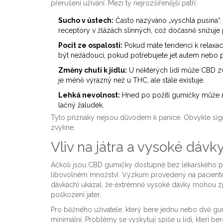
přerušení užívání. Mezi ty nejrozšířenější patří:
Sucho v ústech:
Často nazýváno „vyschlá pusina“.
receptory v žlázách slinných, což dočasně snižuje 
Pocit ze ospalosti:
Pokud máte tendenci k relaxaci,
být nežádoucí, pokud potřebujete jet autem nebo p
Změny chuti k jídlu:
U některých lidí může CBD zvýš
je méně výrazný než u THC, ale stále existuje.
Lehká nevolnost:
Hned po požití gumičky může nas
lačný žaludek.
Tyto příznaky nejsou důvodem k panice. Obvykle signal
zvykne.
Vliv na játra a vysoké dávk
Ačkoli jsou CBD gumičky dostupné bez lékařského př
libovolném množství. Výzkum provedený na pacientech
dávkách) ukázal, že extrémně vysoké dávky mohou zp
poškození jater.
Pro běžného uživatele, který bere jednu nebo dvě g
minimální. Problémy se vyskytují spíše u lidí, kteří 