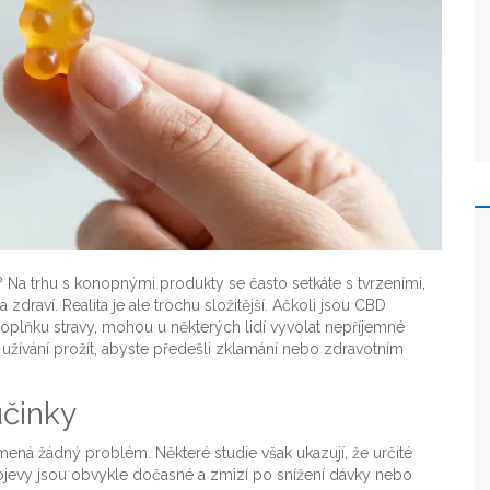
?
Na trhu s konopnými produkty se často setkáte s tvrzeními,
draví. Realita je ale trochu složitější. Ačkoli jsou CBD
ňku stravy, mohou u některých lidí vyvolat nepříjemné
h užívání prožít, abyste předešli zklamání nebo zdravotním
účinky
ená žádný problém. Některé studie však ukazují, že určité
rojevy jsou obvykle dočasné a zmizí po snížení dávky nebo