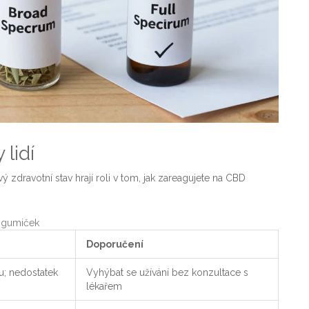
 lidí
 zdravotní stav hrají roli v tom, jak zareagujete na CBD
D gumiček
Doporučení
u; nedostatek
Vyhýbat se užívání bez konzultace s
lékařem