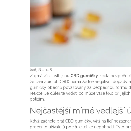
kvě, 8 2026
Zajímá vás, jestli jsou
CBD gumičky
zcela bezpečné
že cannabidiol (CBD) nemá žádné negativní dopady na z
gumičky obecně považovány za bezpečnou formu dopl
reakce. Je důležité vědět, co může vaše tělo při jejic
potížím.
Nejčastější mírné vedlejší 
Když začnete brát CBD gumičky, většina lidí nezaznam
procento uživatelů pociťuje lehké nepohodlí. Tyto p