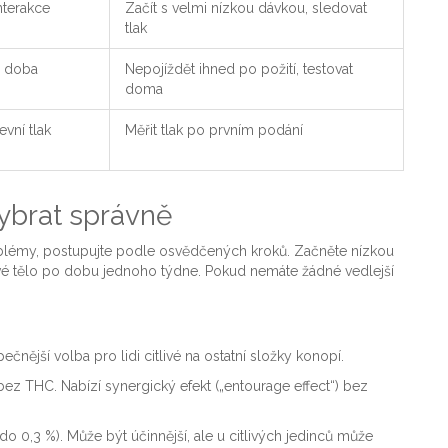
interakce
Začít s velmi nízkou dávkou, sledovat
tlak
í doba
Nepojíždět ihned po požití, testovat
doma
vní tlak
Měřit tlak po prvním podání
vybrat správně
lémy, postupujte podle osvědčených kroků. Začněte nízkou
vé tělo po dobu jednoho týdne. Pokud nemáte žádné vedlejší
nější volba pro lidi citlivé na ostatní složky konopí.
bez THC. Nabízí synergický efekt („entourage effect“) bez
 0,3 %). Může být účinnější, ale u citlivých jedinců může