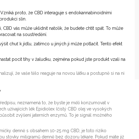
 Vzniká proto, že CBD interaguje s endokannabinoidními
produkci slin.
 CBD vás může uklidnit natolik, že budete chtít spát. To může
racovat na soustředění.
it chuť k jídlu, zatímco u jiných ji může potlačit. Tento efekt
tat pocit tíhy v žaludku, zejména pokud jste produkt vzali na
izují, že vaše tělo reaguje na novou látku a postupně si na ni
y
edpisu, neznamená to, že byste je měli konzumovat v
 užívajících lék Epidiolex (čistý CBD olej ve vysokých
ůsobit zvýšení jaterních enzymů. To je signál možného
umičky denně s obsahem 10-25 mg CBD, je toto riziko
berou stovky miligramů denně bez dozoru lékaře. Pokud máte již