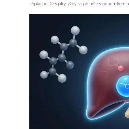
nějaké potíže s játry, vždy se poraďte s odborníkem 