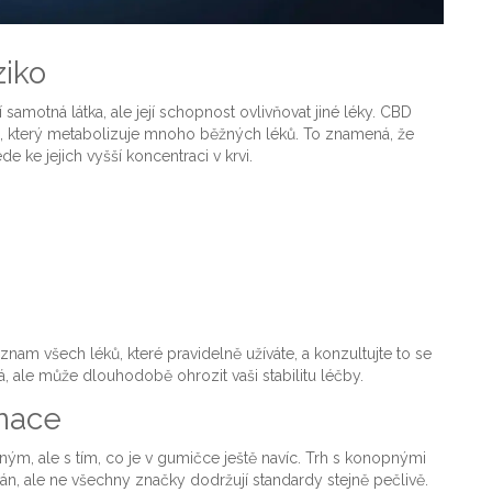
ziko
amotná látka, ale její schopnost ovlivňovat jiné léky. CBD
, který metabolizuje mnoho běžných léků. To znamená, že
 ke jejich vyšší koncentraci v krvi.
nam všech léků, které pravidelně užíváte, a konzultujte to se
, ale může dlouhodobě ohrozit vaši stabilitu léčby.
inace
ým, ale s tím, co je v gumičce ještě navíc. Trh s
konopnými
án, ale ne všechny značky dodržují standardy stejně pečlivě.