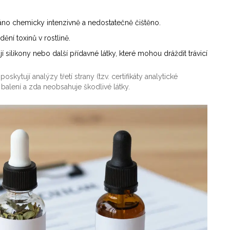
no chemicky intenzivně a nedostatečně čištěno.
ní toxinů v rostlině.
 silikony nebo další přídavné látky, které mohou dráždit trávicí
kytují analýzy třetí strany (tzv. certifikáty analytické
 balení a zda neobsahuje škodlivé látky.