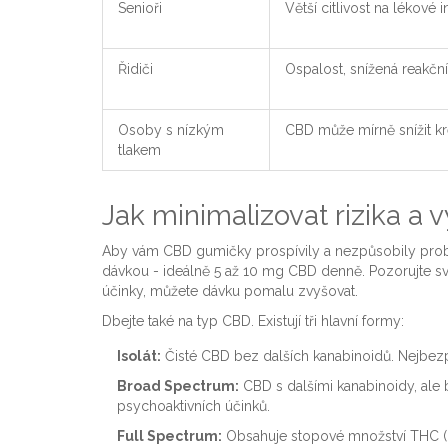
Senioři
Větší citlivost na lékové 
Řidiči
Ospalost, snížená reakčn
Osoby s nízkým
CBD může mírně snížit kre
tlakem
Jak minimalizovat rizika a 
Aby vám CBD gumičky prospívily a nezpůsobily prob
dávkou - ideálně 5 až 10 mg CBD denně. Pozorujte s
účinky, můžete dávku pomalu zvyšovat.
Dbejte také na typ CBD. Existují tři hlavní formy:
Isolát:
Čisté CBD bez dalších kanabinoidů. Nejbezpeč
Broad Spectrum:
CBD s dalšími kanabinoidy, ale 
psychoaktivních účinků.
Full Spectrum:
Obsahuje stopové množství THC (do