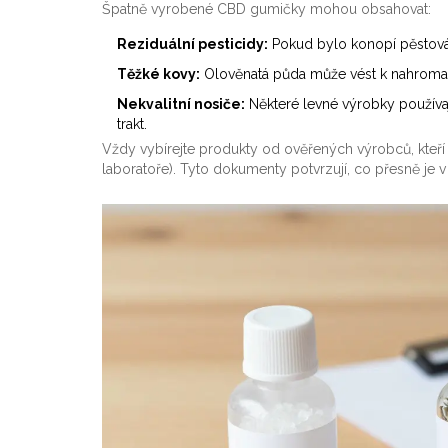
Špatně vyrobené CBD gumičky mohou obsahovat:
Reziduální pesticidy:
Pokud bylo konopí pěstová
Těžké kovy:
Olověnatá půda může vést k nahromadě
Nekvalitní nosiče:
Některé levné výrobky používají
trakt.
Vždy vybírejte produkty od ověřených výrobců, kteří pos
laboratoře). Tyto dokumenty potvrzují, co přesně je v