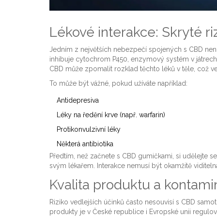
Lékové interakce: Skryté ri
Jedním z největších nebezpečí spojených s CBD není s
inhibuje cytochrom P450, enzymový systém v játrech
CBD může zpomalit rozklad těchto léků v těle, což vede
To může být vážné, pokud užíváte například:
Antidepresiva
Léky na ředění krve (např. warfarin)
Protikonvulzivní léky
Některá antibiotika
Předtím, než začnete s CBD gumičkami, si udělejte sez
svým lékařem. Interakce nemusí být okamžitě viditelná
Kvalita produktu a kontam
Riziko vedlejších účinků často nesouvisí s CBD samotn
produkty
je v České republice i Evropské unii regulov