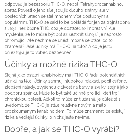
odpověď je bezesporu THC-O, neboli Tetrahydrocannabinol
acetat. Pověsti o jeho síle jsou již dlouho známy, ale v
posledních letech se stal mnohem více dostupným a
populárním. THC-O se said to be pokládá for jen za trojnásobně
silnějši než běžné THC, což je dostatečně impresivní. Ale
myšlenka, že to může být pět až šestkrát silnější, je naprosto
ohromující. Ale nechme se unést, možná se ptáte, co to
znamená? Jaké účinky má THC-O na tělo? A co je ještě
důležitější, je to vůbec bezpečné?
Účinky a možné rizika THC-O
Stejně jako ostatní kanabinoidy má i THC-O řadu potenciálních
účinků na tělo. Účinky zahrnují hlubokou relaxaci, pocit euforie,
zlepšení nálady, zvýšenou citlivost na barvy a zvuky, stejně jako
podporu spánku. Může to být také účinné pro lidi, kteří trpí
chronickou bolestí. Ačkoli to může znít úžasně, je důležité si
uvědomit, že THC-O je stále relativně novým a málo
prozkoumaným kanabinoidem. To může znamenat, že existují
rizika a vedlejší účinky, o nichž ještě nevíme.
Dobře, a jak se THC-O vyrábí?