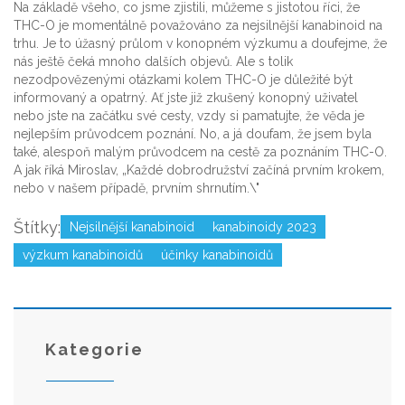
Na základě všeho, co jsme zjistili, můžeme s jistotou říci, že
THC-O je momentálně považováno za nejsilnější kanabinoid na
trhu. Je to úžasný průlom v konopném výzkumu a doufejme, že
nás ještě čeká mnoho dalších objevů. Ale s tolik
nezodpovězenými otázkami kolem THC-O je důležité být
informovaný a opatrný. Ať jste již zkušený konopný uživatel
nebo jste na začátku své cesty, vzdy si pamatujte, že věda je
nejlepším průvodcem poznání. No, a já doufam, že jsem byla
také, alespoň malým průvodcem na cestě za poznáním THC-O.
A jak říká Miroslav, „Každé dobrodružství začíná prvním krokem,
nebo v našem případě, prvním shrnutím.\"
Štítky:
Nejsilnější kanabinoid
kanabinoidy 2023
výzkum kanabinoidů
účinky kanabinoidů
Kategorie