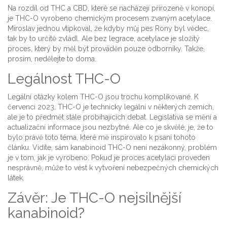
Na rozdíl od THC a CBD, které se nacházejí přirozeně v konopí,
je THC-O vyrobeno chemickým procesem zvaným acetylace.
Miroslav jednou vtipkoval, že kdyby můj pes Rony byl vědec,
tak by to určitě zvládl. Ale bez legrace, acetylace je složitý
proces, který by měl být prováděn pouze odborníky. Takže,
prosím, nedělejte to doma.
Legálnost THC-O
Legální otázky kolem THC-O jsou trochu komplikované. K
červenci 2023, THC-O je technicky legální v některých zemích,
ale je to předmět stále probíhajících debat. Legislativa se mění a
actualizační informace jsou nezbytné. Ale co je skvělé, je, že to
bylo právě toto téma, které mě inspirovalo k psaní tohoto
článku. Vidíte, sám kanabinoid THC-O není nezákonný, problém
je v tom, jak je vyrobeno. Pokud je proces acetylaci proveden
nesprávně, může to vést k vytvoření nebezpečných chemických
látek.
Závěr: Je THC-O nejsilnější
kanabinoid?