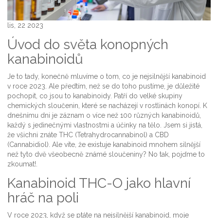
lis, 22 2023
Úvod do světa konopných
kanabinoidů
Je to tady, konečně mluvíme o tom, co je nejsilnější kanabinoid
v roce 2023. Ale předtím, než se do toho pustíme, je důležité
pochopit, co jsou to kanabinoidy. Patří do velké skupiny
chemických sloučenin, které se nacházejí v rostlinách konopí. K
dnešnímu dni je záznam o více než 100 různých kanabinoidů,
každý s jedinečnými vlastnostmi a účinky na tělo. Jsem si jistá,
že všichni znáte THC (Tetrahydrocannabinol) a CBD
(Cannabidiol). Ale víte, že existuje kanabinoid mnohem silnější
než tyto dvě všeobecně známé sloučeniny? No tak, pojďme to
zkoumat!.
Kanabinoid THC-O jako hlavní
hráč na poli
V roce 2023, když se ptáte na nejsilnější kanabinoid, moje