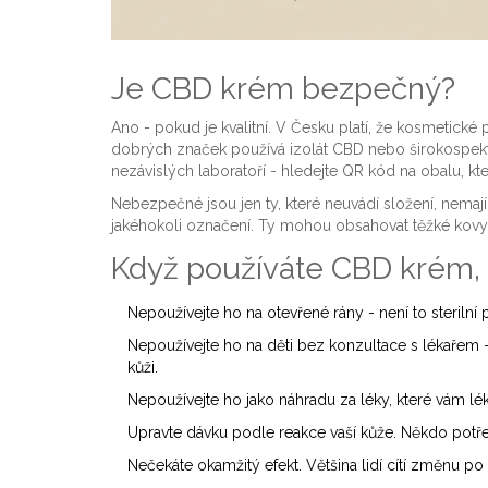
Je CBD krém bezpečný?
Ano - pokud je kvalitní. V Česku platí, že kosmetick
dobrých značek používá izolát CBD nebo širokospektr
nezávislých laboratoří - hledejte QR kód na obalu, kter
Nebezpečné jsou jen ty, které neuvádí složení, nemají
jakéhokoli označení. Ty mohou obsahovat těžké kovy
Když používáte CBD krém, 
Nepoužívejte ho na otevřené rány - není to sterilní 
Nepoužívejte ho na děti bez konzultace s lékařem 
kůži.
Nepoužívejte ho jako náhradu za léky, které vám lék
Upravte dávku podle reakce vaší kůže. Někdo potř
Nečekáte okamžitý efekt. Většina lidí cítí změnu p