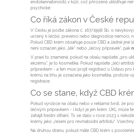
endokannabinoidů v kůži, což přirozeně uklidňuje ner
psychické.
Co říká zákon v České repu
V Česku je podle zákona č. 167/1998 Sb. o návykových 
určený k léčbě, prevenci nebo diagnostice nemoci, 
Pokud CBD krém obsahuje pouze CBD a žádné jiné látk
není označen jako „lék“ nebo „léčivý přípravek“, pak
n
V praxi to znamená: pokud na obalu napíšete „pro ukl
ekzému“, je to kosmetika. Pokud napíšete „léčí artriti
přípravkem - a ten musí projít registrací u Ústavu pro
krémů na trhu je označena jako kosmetika, protože 
registrace.
Co se stane, když CBD krém
Pokud výrobce na obalu nebo v reklamě tvrdí, že pro
léčivým přípravkem - i když je jen krém. ÚKL může ten
zahájit trestní stíhání. To se stalo v roce 2023 s ně
krémy jako „řešení pro revmatoidní artritidu“. Všechn
Na druhou stranu, pokud máte CBD krém s povolením ja