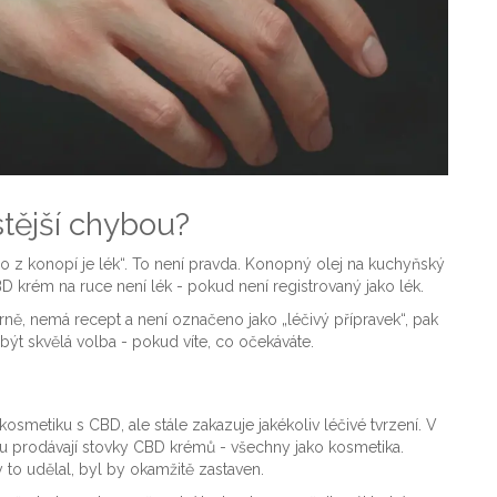
stější chybou?
hno z konopí je lék“. To není pravda. Konopný olej na kuchyňský
BD krém na ruce není lék - pokud není registrovaný jako lék.
rně, nemá recept a není označeno jako „léčivý přípravek“, pak
být skvělá volba - pokud víte, co očekáváte.
osmetiku s CBD, ale stále zakazuje jakékoliv léčivé tvrzení. V
u prodávají stovky CBD krémů - všechny jako kosmetika.
y to udělal, byl by okamžitě zastaven.