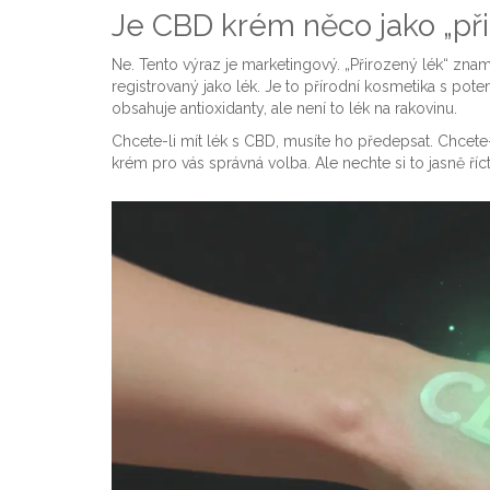
Je CBD krém něco jako „při
Ne. Tento výraz je marketingový. „Přirozený lék“ zn
registrovaný jako lék. Je to přírodní kosmetika s pote
obsahuje antioxidanty, ale není to lék na rakovinu.
Chcete-li mít lék s CBD, musíte ho předepsat. Chcete
krém pro vás správná volba. Ale nechte si to jasně říct