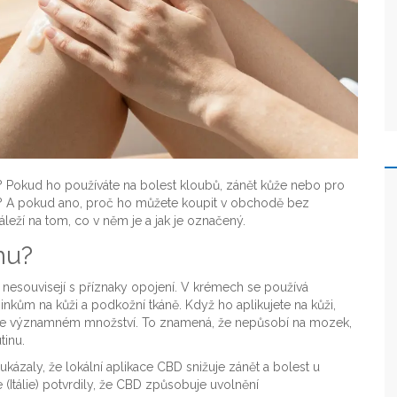
? Pokud ho používáte na bolest kloubů, zánět kůže nebo pro
lék? A pokud ano, proč ho můžete koupit v obchodě bez
leží na tom, co v něm je a jak je označený.
mu?
rá nesouvisejí s příznaky opojení. V krémech se používá
inkům na kůži a podkožní tkáně. Když ho aplikujete na kůži,
 ve významném množství. To znamená, že nepůsobí na mozek,
tinu.
kázaly, že lokální aplikace CBD snižuje zánět a bolest u
e (Itálie) potvrdily, že CBD způsobuje uvolnění