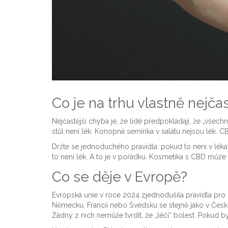
Co je na trhu vlastně nejča
Nejčastější chyba je, že lidé předpokládají, že „všec
stůl není lék. Konopná semínka v salátu nejsou lék. C
Držte se jednoduchého pravidla: pokud to není v léká
to není lék. A to je v pořádku. Kosmetika s CBD může 
Co se děje v Evropě?
Evropská unie v roce 2024 zjednodušila pravidla pro k
Německu, Francii nebo Švédsku se stejně jako v Česk
Žádný z nich nemůže tvrdit, že „léčí“ bolest. Pokud b