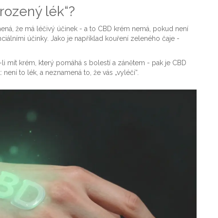
rozený lék“?
amená, že má léčivý účinek - a to CBD krém nemá, pokud není
nciálními účinky. Jako je například kouření zeleného čaje -
-li mít krém, který pomáhá s bolestí a zánětem - pak je CBD
: není to lék, a neznamená to, že vás „vyléčí“.