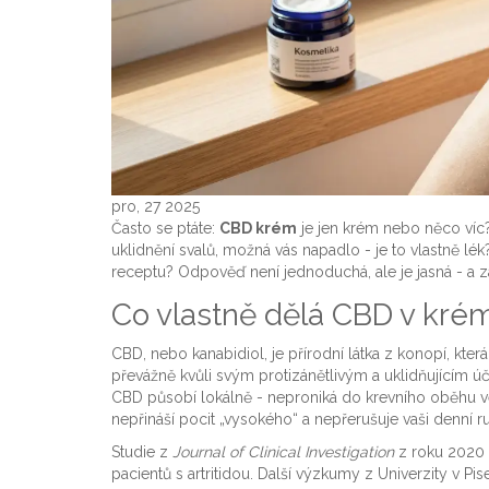
pro, 27 2025
Často se ptáte:
CBD krém
je jen krém nebo něco víc
uklidnění svalů, možná vás napadlo - je to vlastně 
receptu? Odpověď není jednoduchá, ale je jasná - a zá
Co vlastně dělá CBD v kré
CBD, nebo kanabidiol, je přírodní látka z konopí, kte
převážně kvůli svým protizánětlivým a uklidňujícím úč
CBD působí lokálně - neproniká do krevního oběhu
nepřináší pocit „vysokého“ a nepřerušuje vaši denní ru
Studie z
Journal of Clinical Investigation
z roku 2020 u
pacientů s artritidou. Další výzkumy z Univerzity v Pis