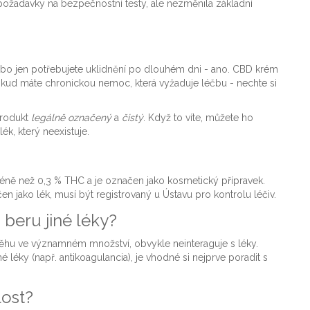
ožadavky na bezpečnostní testy, ale nezměnila základní
ebo jen potřebujete uklidnění po dlouhém dni - ano. CBD krém
kud máte chronickou nemoc, která vyžaduje léčbu - nechte si
 produkt
legálně označený
a
čistý
. Když to víte, můžete ho
ék, který neexistuje.
éně než 0,3 % THC a je označen jako kosmetický přípravek.
n jako lék, musí být registrovaný u Ústavu pro kontrolu léčiv.
beru jiné léky?
hu ve významném množství, obvykle neinteraguje s léky.
 léky (např. antikoagulancia), je vhodné si nejprve poradit s
lost?