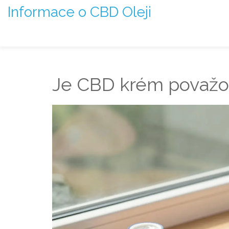
Informace o CBD Oleji
Je CBD krém považov