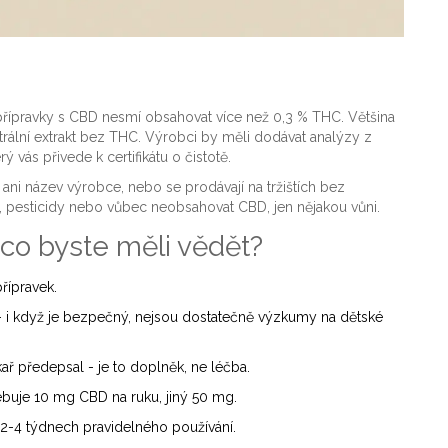
é přípravky s CBD nesmí obsahovat více než 0,3 % THC. Většina
ální extrakt bez THC. Výrobci by měli dodávat analýzy z
ý vás přivede k certifikátu o čistotě.
 ani název výrobce, nebo se prodávají na tržištích bez
, pesticidy nebo vůbec neobsahovat CBD, jen nějakou vůni.
co byste měli vědět?
přípravek.
- i když je bezpečný, nejsou dostatečně výzkumy na dětské
ař předepsal - je to doplněk, ne léčba.
ebuje 10 mg CBD na ruku, jiný 50 mg.
o 2-4 týdnech pravidelného používání.