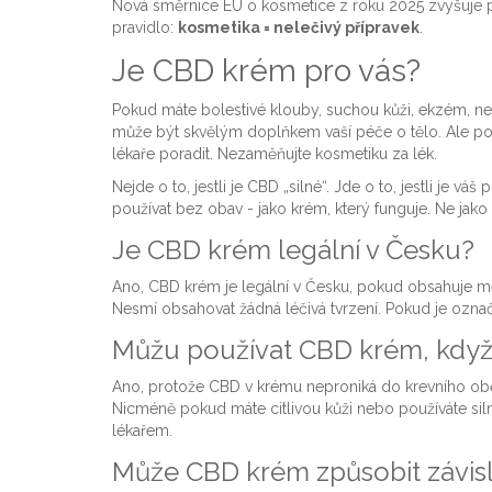
Nová směrnice EU o kosmetice z roku 2025 zvyšuje p
pravidlo:
kosmetika = nelečivý přípravek
.
Je CBD krém pro vás?
Pokud máte bolestivé klouby, suchou kůži, ekzém, n
může být skvělým doplňkem vaší péče o tělo. Ale po
lékaře poradit. Nezaměňujte kosmetiku za lék.
Nejde o to, jestli je CBD „silné“. Jde o to, jestli je váš
používat bez obav - jako krém, který funguje. Ne jako l
Je CBD krém legální v Česku?
Ano, CBD krém je legální v Česku, pokud obsahuje m
Nesmí obsahovat žádná léčivá tvrzení. Pokud je označe
Můžu používat CBD krém, když 
Ano, protože CBD v krému neproniká do krevního obě
Nicméně pokud máte citlivou kůži nebo používáte silné
lékařem.
Může CBD krém způsobit závis