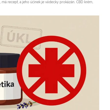
ch, má recept, a jeho účinek je vědecky prokázán. CBD krém,