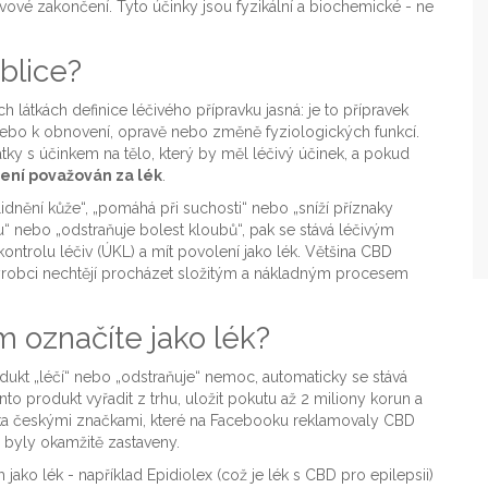
vové zakončení. Tyto účinky jsou fyzikální a biochemické - ne
blice?
látkách definice léčivého přípravku jasná: je to přípravek
nebo k obnovení, opravě nebo změně fyziologických funkcí.
y s účinkem na tělo, který by měl léčivý účinek, a pokud
ení považován za lék
.
idnění kůže“, „pomáhá při suchosti“ nebo „sníží příznaky
du“ nebo „odstraňuje bolest kloubů“, pak se stává léčivým
 kontrolu léčiv (ÚKL) a mít povolení jako lék. Většina CBD
výrobci nechtějí procházet složitým a nákladným procesem
 označíte jako lék?
dukt „léčí“ nebo „odstraňuje“ nemoc, automaticky se stává
to produkt vyřadit z trhu, uložit pokutu až 2 miliony korun a
kolika českými značkami, které na Facebooku reklamovaly CBD
y byly okamžitě zastaveny.
ko lék - například Epidiolex (což je lék s CBD pro epilepsii)