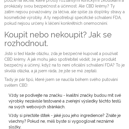
pouze na léčiva, které prošly rozsáhlými klinickými zkouškami a
prokázaly svou bezpečnost a účinnost. Ale CBD krémy? Ty
zatím nejsou považovány za léčiva, ale spíše za doplňky stravy a
kosmetické výrobky. A ty nepotřebují specifické schválení FDA,
pokud nejsou určeny k léčení konkrétních onemocnění.
Koupit nebo nekoupit? Jak se
rozhodnout.
Jistě si teď klade otázku, zda je bezpečné kupovat a používat
CBD krémy. A jak mohu jako spotřebitel vědět, že je produkt
bezpečný a účinný, když na to není oficiální schválení FDA? To je
skvělá otázka, a já jsem ráda, že jste se mě zeptali.
Tady je pár tipů, které jsem se naučila během svého putování
světem CBD:
Vždy se podívejte na značku - kvalitní značky budou mít své
výrobky nezávisle testované a zveřejní výsledky těchto testů
na svých webových stránkách.
Vždy si přečtěte štítek - jaké jsou jeho ingredience? Znáte je
všechny? Pokud ne, měli byste si vygooglovat neznámé
složky.