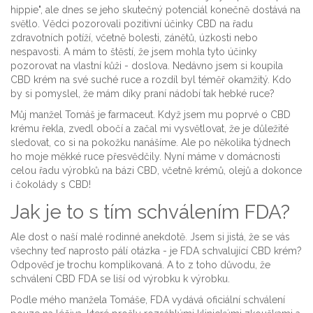
hippie", ale dnes se jeho skutečný potenciál konečně dostává na
světlo. Vědci pozorovali pozitivní účinky CBD na řadu
zdravotních potíží, včetně bolesti, zánětů, úzkosti nebo
nespavosti. A mám to štěstí, že jsem mohla tyto účinky
pozorovat na vlastní kůži - doslova. Nedávno jsem si koupila
CBD krém na své suché ruce a rozdíl byl téměř okamžitý. Kdo
by si pomyslel, že mám díky praní nádobí tak hebké ruce?
Můj manžel Tomáš je farmaceut. Když jsem mu poprvé o CBD
krému řekla, zvedl obočí a začal mi vysvětlovat, že je důležité
sledovat, co si na pokožku nanášíme. Ale po několika týdnech
ho moje měkké ruce přesvědčily. Nyní máme v domácnosti
celou řadu výrobků na bázi CBD, včetně krémů, olejů a dokonce
i čokolády s CBD!
Jak je to s tím schválením FDA?
Ale dost o naší malé rodinné anekdotě. Jsem si jistá, že se vás
všechny teď naprosto pálí otázka - je FDA schvalující CBD krém?
Odpověď je trochu komplikovaná. A to z toho důvodu, že
schválení CBD FDA se liší od výrobku k výrobku.
Podle mého manžela Tomáše, FDA vydává oficiální schválení