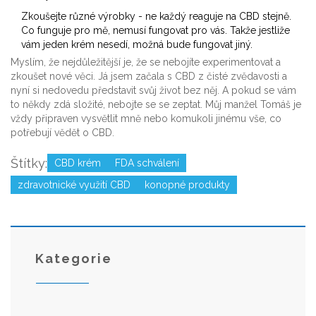
Zkoušejte různé výrobky - ne každý reaguje na CBD stejně.
Co funguje pro mě, nemusí fungovat pro vás. Takže jestliže
vám jeden krém nesedí, možná bude fungovat jiný.
Myslím, že nejdůležitější je, že se nebojíte experimentovat a
zkoušet nové věci. Já jsem začala s CBD z čisté zvědavosti a
nyní si nedovedu představit svůj život bez něj. A pokud se vám
to někdy zdá složité, nebojte se se zeptat. Můj manžel Tomáš je
vždy připraven vysvětlit mně nebo komukoli jinému vše, co
potřebují vědět o CBD.
Štítky:
CBD krém
FDA schválení
zdravotnické využití CBD
konopné produkty
Kategorie