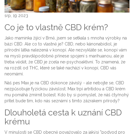
srp, 19 2023
Co je to vlastně CBD krém?
Jako maminka žijící v Brně, jsem se setkala s mnoha výrobky na
bázi CBD. Ale co to vlastně je? CBD, nebo kánonabidiol, je
přírodní látka nalezená v konopí. Ale nezvykláte se, konopí vám
na mysli pravděpodobně přinese spojení s marihuanou, ale je
třeba vědět, že CBD je zcela ne-psychoaktivní. To znamená, že
na rozdíl od THC, které se také nachází v konopí, CBD vás
neomámí.
Náš pes Max je na CBD dokonce závislý - ale nebojte se, CBD
nezpůsobuje fyzickou závislost. Max trpí artritidou a CBD krém
mu pomáhá zmírnit bolest. Kdo by si pomyslel, že náš čtyřnohý
přítel bude tím, kdo nás seznámí s tímto zázrakem přírody?
Dlouholetá cesta k uznání CBD
krému
V minulosti se CBD obecně považovalo za jakýsi "podvod pro