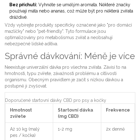
Bez příchutí:
Vyhněte se umělým aromata. Některé značky
používají máta nebo ananas, což může být pro některá zvířata
dráždivé.
Vždy vybírejte produkty specificky označené jako "pro domácí
mazlíčky" nebo "pet-friendly". Tyto formulace jsou
optimalizovány pro metabolismus zvířat a neobsahují
nebezpečné lidské aditiva.
Správné dávkování: Méně je více
Neexistuje univerzální dávka pro všechna zvířata. Závisí to na
hmotnosti, typu zvířete, závažnosti problému a citlivosti
organismu. Obecným pravidlem je začít s nízkou dávkou a
postupně ji zvyšovat.
Doporučené startovní dávky CBD pro psy a kočky
Hmotnost
Startovní dávka
Frekvence
zvířete
(mg CBD)
Až 10 kg (malý
1-2 mg
2x denně
pes / kočka)