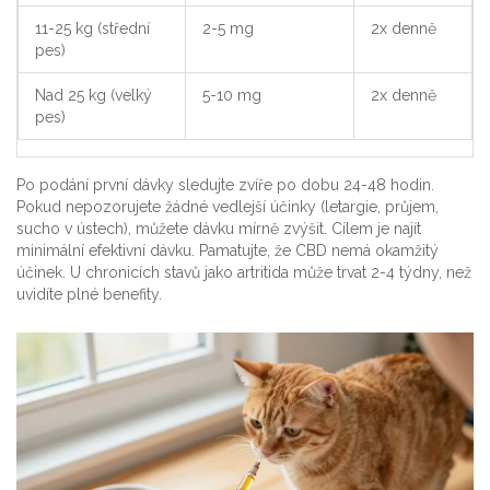
11-25 kg (střední
2-5 mg
2x denně
pes)
Nad 25 kg (velký
5-10 mg
2x denně
pes)
Po podání první dávky sledujte zvíře po dobu 24-48 hodin.
Pokud nepozorujete žádné vedlejší účinky (letargie, průjem,
sucho v ústech), můžete dávku mírně zvýšit. Cílem je najít
minimální efektivní dávku. Pamatujte, že CBD nemá okamžitý
účinek. U chronicích stavů jako artritida může trvat 2-4 týdny, než
uvidíte plné benefity.