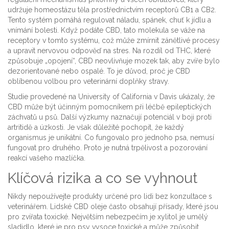
udržuje homeostázu těla prostřednictvím receptorů CB1 a CB2
.
Tento systém pomáhá regulovat náladu, spánek, chuť k jídlu a
vnímání bolesti. Když podáte CBD, tato molekula se váže na
receptory v tomto systému, což může zmírnit zánětlivé procesy
a upravit nervovou odpověď na stres. Na rozdíl od THC, které
způsobuje „opojení“, CBD neovlivňuje mozek tak, aby zvíře bylo
dezorientované nebo ospalé. To je důvod, proč je CBD
oblíbenou volbou pro veterinární doplňky stravy.
Studie provedené na University of California v Davis ukázaly, že
CBD může být účinným pomocníkem při léčbě epileptických
záchvatů u psů. Další výzkumy naznačují potenciál v boji proti
artritidě a úzkosti. Je však důležité pochopit, že každý
organismus je unikátní. Co fungovalo pro jednoho psa, nemusí
fungovat pro druhého. Proto je nutná trpělivost a pozorování
reakcí vašeho mazlíčka.
Klíčová rizika a co se vyhnout
Nikdy nepoužívejte produkty určené pro lidi bez konzultace s
veterinářem. Lidské CBD oleje často obsahují přísady, které jsou
pro zvířata toxické. Největším nebezpečím je
xylitol
je
umělý
sladidlo, které je pro psy vysoce toxické a může způsobit