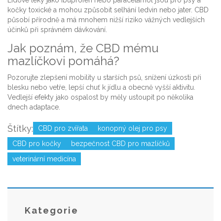
Lidové léky jako ibuprofen nebo paracetamol jsou pro psy a
kočky toxické a mohou způsobit selhání ledvin nebo jater. CBD
působí přírodně a má mnohem nižší riziko vážných vedlejších
účinků při správném dávkování.
Jak poznám, že CBD mému
mazlíčkovi pomáhá?
Pozorujte zlepšení mobility u starších psů, snížení úzkosti při
blesku nebo vetře, lepší chuť k jídlu a obecně vyšší aktivitu.
Vedlejší efekty jako ospalost by měly ustoupit po několika
dnech adaptace.
Štítky:
CBD pro zvířata
konopný olej pro psy
CBD pro kočky
bezpečnost CBD pro mazlíčků
veterinární medicína
Kategorie