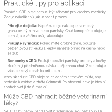
Praktické tipy pro aplikaci
Podávání CBD oleje nemusí být zábavné pro všechny mazlíčky.
Zde je několik tipů, jak usnadnit proces:
Přidejte do jídla:
Kapečku oleje nakapejte na mokrý
granulovaný krmivo nebo pamlsky. Chuť konopného oleje je
zemitá, ale většina psů ji akceptuje.
Použijte syringku:
Pokud máte drobné zvíře, použijte
bezjehlovou stříkačku a kapky naneste přímo na dásně nebo
za zub.
Bonbonky s CBD:
Existují speciální pamlsky pro psy a kočky,
které mají předmířenou dávku a příjemnou chuť. Zkontrolujte
však celkový obsah kalorií a cukru.
Vždy skladujte CBD oleje na chladném a tmavém místě, aby
nedošlo k oxidaci a ztrátě účinnosti. Po otevření lahve je ideální
spotřebovat ji do 6 měsíců.
Může CBD nahradit běžné veterinární
léky?
Ne, CBD by neměl nahrazovat předepsané léky bez souhlasu