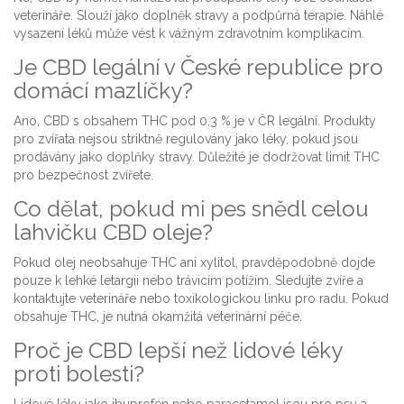
veterináře. Slouží jako doplněk stravy a podpůrná terapie. Náhlé
vysazení léků může vést k vážným zdravotním komplikacím.
Je CBD legální v České republice pro
domácí mazlíčky?
Ano, CBD s obsahem THC pod 0,3 % je v ČR legální. Produkty
pro zvířata nejsou striktně regulovány jako léky, pokud jsou
prodávány jako doplňky stravy. Důležité je dodržovat limit THC
pro bezpečnost zvířete.
Co dělat, pokud mi pes snědl celou
lahvičku CBD oleje?
Pokud olej neobsahuje THC ani xylitol, pravděpodobně dojde
pouze k lehké letargii nebo trávicím potížím. Sledujte zvíře a
kontaktujte veterináře nebo toxikologickou linku pro radu. Pokud
obsahuje THC, je nutná okamžitá veterinární péče.
Proč je CBD lepší než lidové léky
proti bolesti?