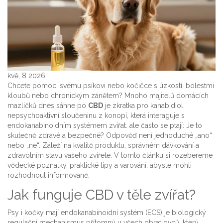
kvě, 8 2026
Chcete pomoci svému psíkovi nebo kočičce s úzkostí, bolestmi
kloubů nebo chronickým zánětem? Mnoho majitelů domácích
mazlíčků dnes sáhne po
CBD
je
zkratka pro kanabidiol,
nepsychoaktivní sloučeninu z konopí, která interaguje s
endokanabinoidním systémem zvířat
.
ale často se ptají: Je to
skutečně zdravé a bezpečné? Odpověď není jednoduché „ano“
nebo „ne“. Záleží na kvalitě produktu, správném dávkování a
zdravotním stavu vašeho zvířete. V tomto článku si rozebereme
vědecké poznatky, praktické tipy a varování, abyste mohli
rozhodnout informovaně.
Jak funguje CBD v těle zvířat?
Psy i kočky mají
endokanabinoidní systém (ECS)
je
biologický
regulační mechanismus přítomný u všech obratlovců, který