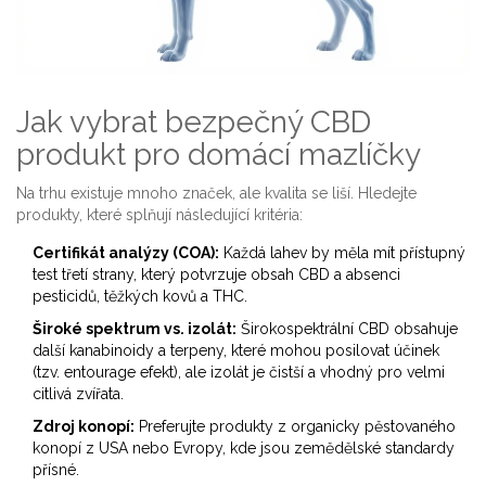
Jak vybrat bezpečný CBD
produkt pro domácí mazlíčky
Na trhu existuje mnoho značek, ale kvalita se liší. Hledejte
produkty, které splňují následující kritéria:
Certifikát analýzy (COA):
Každá lahev by měla mít přístupný
test třetí strany, který potvrzuje obsah CBD a absenci
pesticidů, těžkých kovů a THC.
Široké spektrum vs. izolát:
Širokospektrální CBD obsahuje
další kanabinoidy a terpeny, které mohou posilovat účinek
(tzv. entourage efekt), ale izolát je čistší a vhodný pro velmi
citlivá zvířata.
Zdroj konopí:
Preferujte produkty z organicky pěstovaného
konopí z USA nebo Evropy, kde jsou zemědělské standardy
přísné.