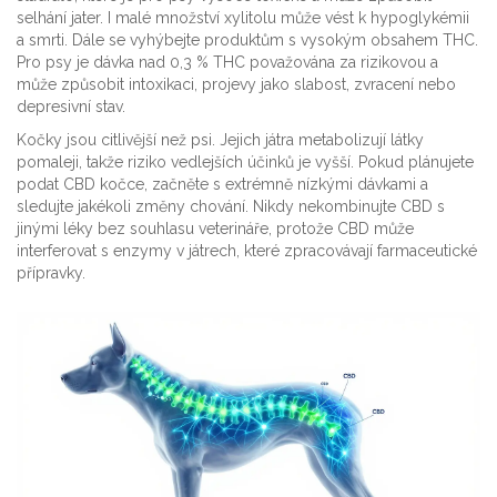
selhání jater
.
I malé množství xylitolu může vést k hypoglykémii
a smrti. Dále se vyhýbejte produktům s vysokým obsahem THC.
Pro psy je dávka nad 0,3 % THC považována za rizikovou a
může způsobit intoxikaci, projevy jako slabost, zvracení nebo
depresivní stav.
Kočky jsou citlivější než psi. Jejich játra metabolizují látky
pomaleji, takže riziko vedlejších účinků je vyšší. Pokud plánujete
podat CBD kočce, začněte s extrémně nízkými dávkami a
sledujte jakékoli změny chování. Nikdy nekombinujte CBD s
jinými léky bez souhlasu veterináře, protože CBD může
interferovat s enzymy v játrech, které zpracovávají farmaceutické
přípravky.