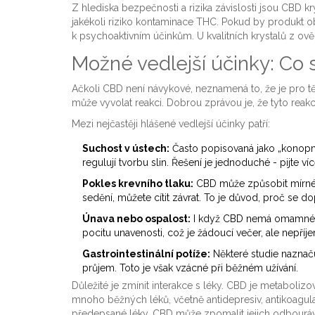
Z hlediska bezpečnosti a rizika závislosti jsou CBD 
jakékoli riziko kontaminace THC. Pokud by produkt o
k psychoaktivním účinkům. U kvalitních krystalů z ověř
Možné vedlejší účinky: Co 
Ačkoli CBD není návykové, neznamená to, že je pro těl
může vyvolat reakci. Dobrou zprávou je, že tyto reak
Mezi nejčastěji hlášené vedlejší účinky patří:
Suchost v ústech:
Často popisovaná jako „konopný
regulují tvorbu slin. Řešení je jednoduché - pijte ví
Pokles krevního tlaku:
CBD může způsobit mírné r
sedění, můžete cítit závrat. To je důvod, proč se d
Únava nebo ospalost:
I když CBD nemá omamné úči
pocitu unavenosti, což je žádoucí večer, ale nepříj
Gastrointestinální potíže:
Některé studie naznač
průjem. Toto je však vzácné při běžném užívání.
Důležité je zmínit interakce s léky. CBD je metabol
mnoho běžných léků, včetně antidepresiv, antikoagulan
předepsané léky, CBD může zpomalit jejich odbouráván