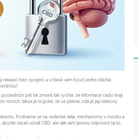
ují relaxaci bez opojení, a v hlavě vám bzučí jedna otázka:
kontrolu?
 posledních pět let změnil tak rychle, že informace často hrají
rizicích, takže je logické, že se ptáme, zda je její netečný
 strachu. Podíváme se na vědecká data, mechanismy v mozku a
s, abyste začali užívat CBD, ale dát vám jasnou odpověď na to,