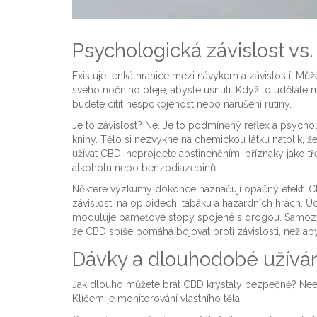
Psychologická závislost vs.
Existuje tenká hranice mezi návykem a závislostí. Můž
svého nočního oleje, abyste usnuli. Když to uděláte mě
budete cítit nespokojenost nebo narušení rutiny.
Je to závislost? Ne. Je to podmíněný reflex a psycho
knihy. Tělo si nezvykne na chemickou látku natolik, 
užívat CBD, neprojdete abstinenčními příznaky jako tř
alkoholu nebo benzodiazepinů.
Některé výzkumy dokonce naznačují opačný efekt. CB
závislosti na opioidech, tabáku a hazardních hrách. 
moduluje paměťové stopy spojené s drogou. Samozřejm
že CBD spíše pomáhá bojovat proti závislosti, než aby 
Dávky a dlouhodobé užíván
Jak dlouho můžete brát CBD krystaly bezpečně? Neexi
Klíčem je monitorování vlastního těla.