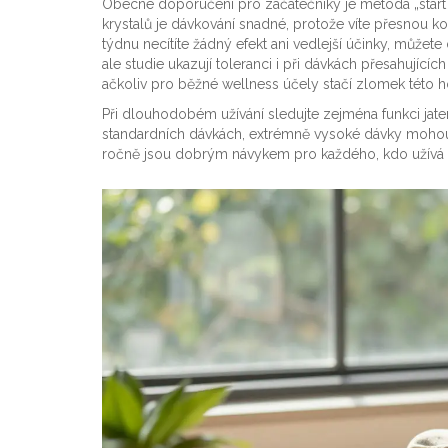
Obecné doporučení pro začátečníky je metoda „start 
krystalů je dávkování snadné, protože víte přesnou 
týdnu necítíte žádný efekt ani vedlejší účinky, můžete
ale studie ukazují toleranci i při dávkách přesahující
ačkoliv pro běžné wellness účely stačí zlomek této 
Při dlouhodobém užívání sledujte zejména funkci jate
standardních dávkách, extrémně vysoké dávky mohou z
ročně jsou dobrým návykem pro každého, kdo užívá d