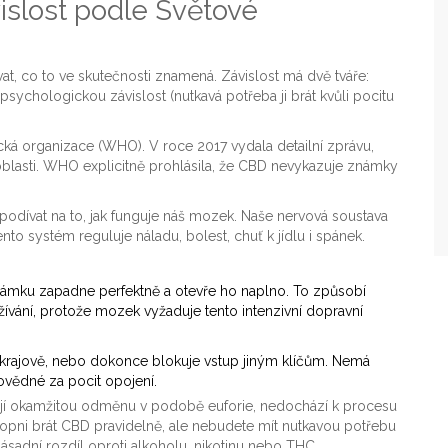
slost podle Světové
t, co to ve skutečnosti znamená. Závislost má dvě tváře:
 psychologickou závislost (nutkavá potřeba ji brát kvůli pocitu
ická organizace (WHO)
. V roce 2017 vydala detailní zprávu,
oblasti. WHO explicitně prohlásila, že CBD nevykazuje známky
odívat na to, jak funguje náš mozek. Naše nervová soustava
ento systém reguluje náladu, bolest, chuť k jídlu i spánek.
 zámku zapadne perfektně a otevře ho naplno. To způsobí
žívání, protože mozek vyžaduje tento intenzivní dopravní
okrajově, nebo dokonce blokuje vstup jiným klíčům. Nemá
ovědné za pocit opojení.
kují okamžitou odměnu v podobě euforie, nedochází k procesu
chopni brát CBD pravidelně, ale nebudete mít nutkavou potřebu
ásadní rozdíl oproti alkoholu, nikotinu nebo THC.