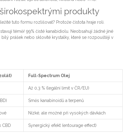
 širokospektrými produkty
ůležité tuto formu rozlišovat? Protože čistota hraje roli.
stavují téměř 99% čisté kanabidiolu. Neobsahují žádné jiné
bílý prášek nebo sklovité krystalky, které se rozpouštějí v
zolát)
Full-Spectrum Olej
Až 0,3 % (legální limit v ČR/EU)
CBD)
Směs kanabinoidů a terpenů
lové
Nízké, ale možné při vysokých dávkách
ek CBD
Synergický efekt (entourage effect)