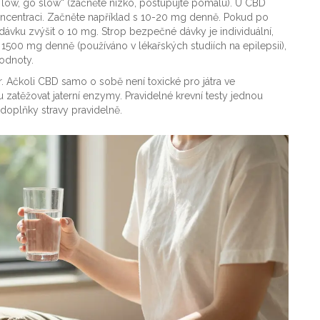
low, go slow“ (začněte nízko, postupujte pomalu). U CBD
koncentraci. Začněte například s 10-20 mg denně. Pokud po
 dávku zvýšit o 10 mg. Strop bezpečné dávky je individuální,
ch 1500 mg denně (používáno v lékařských studiích na epilepsii),
hodnoty.
r. Ačkoli CBD samo o sobě není toxické pro játra ve
atěžovat jaterní enzymy. Pravidelné krevní testy jednou
oplňky stravy pravidelně.