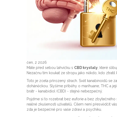
čen, 2 2026
Máte před sebou lahvičku s
CBD krystaly
, které slib
Nezačnu tím koukat ze stropu jako někdo, kdo ztratil 
Toto je zcela přirozený strach. Svět kanabinoidů se za
doháněckou. Slyšíme příběhy o marihuane, THC a jejich 
brátr -
kanabidiol (CBD)
- stejně nebezpečný.
Pojďme si to rozebrat bez euforie a bez zbytečného
reálné zkušenosti uživatelů. Cílem není přesvědčit vá
zda je bezpečné pro vaše zdraví a psychiku.