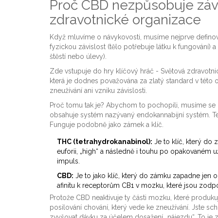
Proč CBD nezpůsobuje závi
zdravotnické organizace
Když mluvíme o návykovosti, musíme nejprve definova
fyzickou závislost (tělo potřebuje látku k fungování) a
štěstí nebo úlevy).
Zde vstupuje do hry klíčový hráč -
Světová zdravotn
která je dodnes považována za zlatý standard v této 
zneužívání ani vzniku závislosti.
Proč tomu tak je? Abychom to pochopili, musíme se p
obsahuje systém nazývaný
endokannabijní systém
. T
Funguje podobně jako zámek a klíč.
THC (tetrahydrokanabinol):
Je to klíč, který do
euforii, „high“ a následně i touhu po opakovaném u
impuls.
CBD:
Je to jako klíč, který do zámku zapadne jen 
afinitu k receptorům CB1 v mozku, které jsou zodp
Protože CBD neaktivuje ty části mozku, které produ
posilování chování, který vede ke zneužívání. Jste s
zvyšovat dávku za účelem dosažení „nájezdu“. To je z