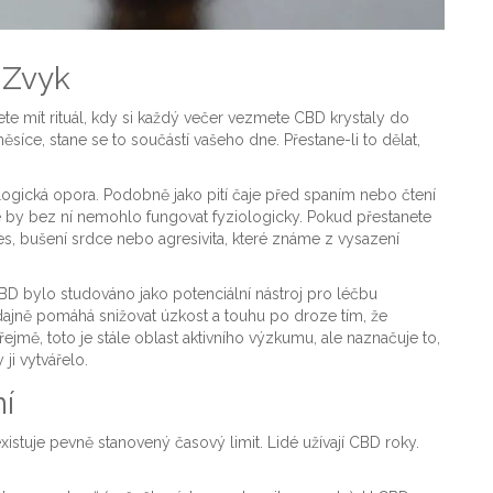
 Zvyk
ete mít rituál, kdy si každý večer vezmete CBD krystaly do
síce, stane se to součástí vašeho dne. Přestane-li to dělat,
logická opora. Podobně jako pití čaje před spaním nebo čtení
že by bez ní nemohlo fungovat fyziologicky. Pokud přestanete
es, bušení srdce nebo agresivita, které známe z vysazení
D bylo studováno jako potenciální nástroj pro léčbu
Údajně pomáhá snižovat úzkost a touhu po droze tím, že
ě, toto je stále oblast aktivního výzkumu, ale naznačuje to,
ji vytvářelo.
í
stuje pevně stanovený časový limit. Lidé užívají CBD roky.