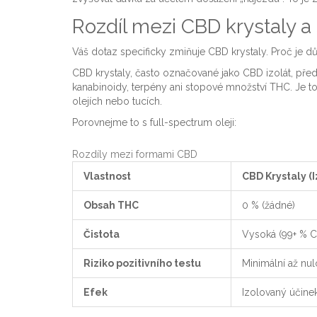
Rozdíl mezi CBD krystaly a
Váš dotaz specificky zmiňuje
CBD krystaly
. Proč je d
CBD krystaly, často označované jako CBD izolát, před
kanabinoidy, terpény ani stopové množství THC. Je to 
olejích nebo tucích.
Porovnejme to s full-spectrum oleji:
Rozdíly mezi formami CBD
Vlastnost
CBD Krystaly (I
Obsah THC
0 % (žádné)
Čistota
Vysoká (99+ % 
Riziko pozitivního testu
Minimální až nu
Efek
Izolovaný účin