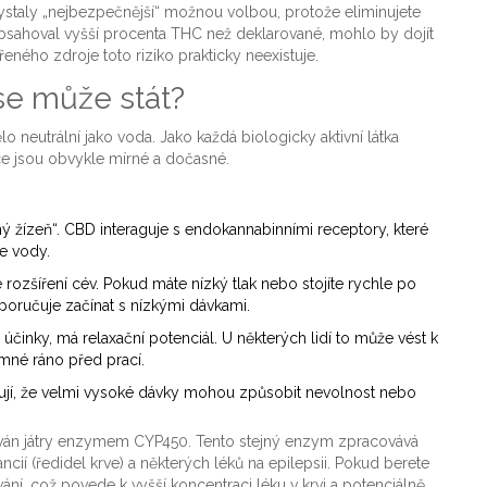
krystaly „nejbezpečnější“ možnou volbou, protože eliminujete
bsahoval vyšší procenta THC než deklarované, mohlo by dojít
eného zdroje toto riziko prakticky neexistuje.
se může stát?
o neutrální jako voda. Jako každá biologicky aktivní látka
ce jsou obvykle mírné a dočasné.
 žízeň“. CBD interaguje s endokannabinními receptory, které
ce vody.
ozšíření cév. Pokud máte nízký tlak nebo stojíte rychle po
oporučuje začínat s nízkými dávkami.
nky, má relaxační potenciál. U některých lidí to může vést k
emné ráno před prací.
ují, že velmi vysoké dávky mohou způsobit nevolnost nebo
izován játry enzymem CYP450. Tento stejný enzym zpracovává
cií (ředidel krve) a některých léků na epilepsii. Pokud berete
í, což povede k vyšší koncentraci léku v krvi a potenciálně