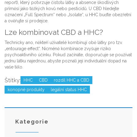
report), který potvrzuje čistotu látky a absence škodlivých
příměsí jako těžkých kovů nebo pesticidů. U CBD hledejte
označení „Full Spectrum“ nebo „Isolate“, u HHC buďte obezřetní
a ověřujte si prodejce.
Lze kombinovat CBD a HHC?
Technicky ano, někteří uživatelé kombinují obě látky pro tzv.
„entourage effect“. Nicméně kombinace zvyšuje riziko
psychoaktivního účinku. Pokud začínáte, doporučuje se používat
jednu látku najednou, abyste poznali její individuální dopad na
vaše tělo.
Štítky:
HHC
CBD
rozdíl HHC a CBD
konopné produkty
legální status HHC
Kategorie