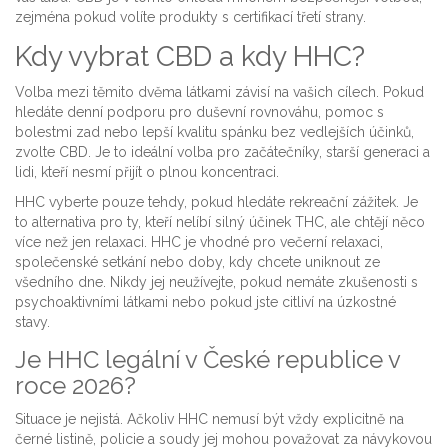
zejména pokud volíte produkty s certifikací třetí strany.
Kdy vybrat CBD a kdy HHC?
Volba mezi těmito dvěma látkami závisí na vašich cílech. Pokud
hledáte denní podporu pro duševní rovnováhu, pomoc s
bolestmi zad nebo lepší kvalitu spánku bez vedlejších účinků,
zvolte CBD. Je to ideální volba pro začátečníky, starší generaci a
lidi, kteří nesmí přijít o plnou koncentraci.
HHC vyberte pouze tehdy, pokud hledáte rekreační zážitek. Je
to alternativa pro ty, kteří nelíbí silný účinek THC, ale chtějí něco
více než jen relaxaci. HHC je vhodné pro večerní relaxaci,
společenské setkání nebo doby, kdy chcete uniknout ze
všedního dne. Nikdy jej neužívejte, pokud nemáte zkušenosti s
psychoaktivními látkami nebo pokud jste citliví na úzkostné
stavy.
Je HHC legální v České republice v
roce 2026?
Situace je nejistá. Ačkoliv HHC nemusí být vždy explicitně na
černé listině, policie a soudy jej mohou považovat za návykovou