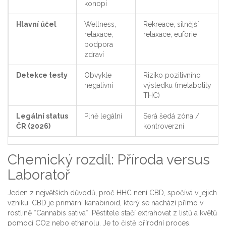
konopí
Hlavní účel
Wellness,
Rekreace, silnější
relaxace,
relaxace, euforie
podpora
zdraví
Detekce testy
Obvykle
Riziko pozitivního
negativní
výsledku (metabolity
THC)
Legální status
Plně legální
Será šedá zóna /
ČR (2026)
kontroverzní
Chemický rozdíl: Příroda versus
Laboratoř
Jeden z největších důvodů, proč HHC není CBD, spočívá v jejich
vzniku. CBD je primární kanabinoid, který se nachází přímo v
rostlině *Cannabis sativa*. Pěstitele stačí extrahovat z listů a květů
pomocí CO2 nebo ethanolu. Je to čistě přírodní proces.