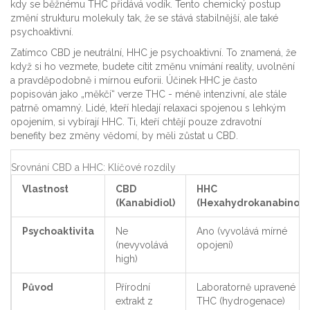
kdy se běžnému THC přidává vodík. Tento chemický postup
změní strukturu molekuly tak, že se stává stabilnější, ale také
psychoaktivní.
Zatímco CBD je neutrální, HHC je psychoaktivní. To znamená, že
když si ho vezmete, budete cítit změnu vnímání reality, uvolnění
a pravděpodobně i mírnou euforii. Účinek HHC je často
popisován jako „měkčí“ verze THC - méně intenzivní, ale stále
patrně omamný. Lidé, kteří hledají relaxaci spojenou s lehkým
opojením, si vybírají HHC. Ti, kteří chtějí pouze zdravotní
benefity bez změny vědomí, by měli zůstat u CBD.
Srovnání CBD a HHC: Klíčové rozdíly
Vlastnost
CBD
HHC
(Kanabidiol)
(Hexahydrokanabinol)
Psychoaktivita
Ne
Ano (vyvolává mírné
(nevyvolává
opojení)
high)
Původ
Přírodní
Laboratorně upravené
extrakt z
THC (hydrogenace)