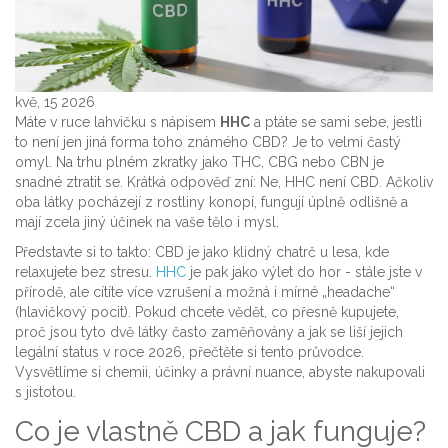
kvě, 15 2026
Máte v ruce lahvičku s nápisem
HHC
a ptáte se sami sebe, jestli
to není jen jiná forma toho známého CBD? Je to velmi častý
omyl. Na trhu plném zkratky jako THC, CBG nebo CBN je
snadné ztratit se. Krátká odpověď zní: Ne, HHC není CBD. Ačkoliv
oba látky pocházejí z rostliny konopí, fungují úplně odlišně a
mají zcela jiný účinek na vaše tělo i mysl.
Představte si to takto: CBD je jako klidný chatrč u lesa, kde
relaxujete bez stresu.
HHC
je pak jako výlet do hor - stále jste v
přírodě, ale cítíte více vzrušení a možná i mírné „headache“
(hlavičkový pocit). Pokud chcete vědět, co přesně kupujete,
proč jsou tyto dvě látky často zaměňovány a jak se liší jejich
legální status v roce 2026, přečtěte si tento průvodce.
Vysvětlíme si chemii, účinky a právní nuance, abyste nakupovali
s jistotou.
Co je vlastně CBD a jak funguje?