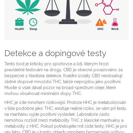
Detekce a dopingové testy
Tento bod je kritický pro sportovce a lidi, kterým hrozí
pravidelné testování na drogy. CBD je obecně považováno za
bezpečné z hlediska detekce. Kvalitní izoláty CBD neobsahují
žádné stopové množství THC, takže neprojdou jako pozitivní.
Musíte si však dávat pozor na broad-spectrum oleje, které
mohou obsahovat minimální stopy THC.
HHC je zde mnohem rizikovější. Protože HHC je metabolizován
v těle podobně jako THC, existuje reálné riziko, že vám při testu
na marihánu vyjde pozitivní výsledek. Laboratoře často
nemohou rozlišit mezi metabolity THC z klasické marihuány a
metabolity z HHC. Pokud potřebujete mít čisté testy, HHC je pro
vás tabu. CBD je v tomto ohledu mnohem bezpečnější volbou,