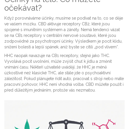
očekávat?
Když porovnáváme účinky, musíme se podívat na to, co se děje
ve vašem mozku. CBD aktivuje receptory CB2, které jsou
spojené s imunitním systémem a záněty. Nemá tendenci vázat
se na CB1 receptory v centrální nervové soustavě, které jsou
zodpovědné za psychotropní účinky. Výsledkem je pocit klidu,
snížení bolesti a lepší spánek, aniž byste se cítili „pod vlivem“.
HHC naopak navazuje na CB1 receptory, stejně jako THC.
Vyvolává pocit uvolnění, může zvýšit chuť k jídlu a změnit
vnímání času. Někteří uživatelé uvádějí, že HHC je méně
úzkostlivé než klasické THC, ale stále jde o psychoaktivní
záležitost. Pokud plánujete řídit auto, pracovat s stroji nebo máte
pracovní pohovor, HHC není vhodná volba. CBD můžete použít i
před důležitým jednáním, protože vás nezmatou.