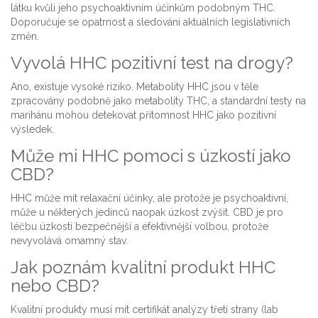
látku kvůli jeho psychoaktivním účinkům podobným THC.
Doporučuje se opatrnost a sledování aktuálních legislativních
změn.
Vyvolá HHC pozitivní test na drogy?
Ano, existuje vysoké riziko. Metabolity HHC jsou v těle
zpracovány podobně jako metabolity THC, a standardní testy na
marihánu mohou detekovat přítomnost HHC jako pozitivní
výsledek.
Může mi HHC pomoci s úzkostí jako
CBD?
HHC může mít relaxační účinky, ale protože je psychoaktivní,
může u některých jedinců naopak úzkost zvýšit. CBD je pro
léčbu úzkosti bezpečnější a efektivnější volbou, protože
nevyvolává omamný stav.
Jak poznám kvalitní produkt HHC
nebo CBD?
Kvalitní produkty musí mít certifikát analýzy třetí strany (lab