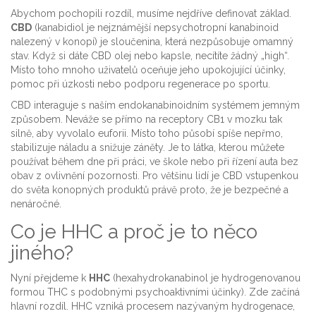
Abychom pochopili rozdíl, musíme nejdříve definovat základ.
CBD
(
kanabidiol je nejznámější nepsychotropní kanabinoid
nalezený v konopí
) je sloučenina, která nezpůsobuje omamný
stav. Když si dáte CBD olej nebo kapsle, necítíte žádný „high“.
Místo toho mnoho uživatelů oceňuje jeho upokojující účinky,
pomoc při úzkosti nebo podporu regenerace po sportu.
CBD interaguje s naším endokanabinoidním systémem jemným
způsobem. Neváže se přímo na receptory CB1 v mozku tak
silně, aby vyvolalo euforii. Místo toho působí spíše nepřmo,
stabilizuje náladu a snižuje záněty. Je to látka, kterou můžete
používat během dne při práci, ve škole nebo při řízení auta bez
obav z ovlivnění pozornosti. Pro většinu lidí je CBD vstupenkou
do světa konopných produktů právě proto, že je bezpečné a
nenáročné.
Co je HHC a proč je to něco
jiného?
Nyní přejdeme k
HHC
(
hexahydrokanabinol je hydrogenovanou
formou THC s podobnými psychoaktivními účinky
). Zde začíná
hlavní rozdíl. HHC vzniká procesem nazývaným hydrogenace,