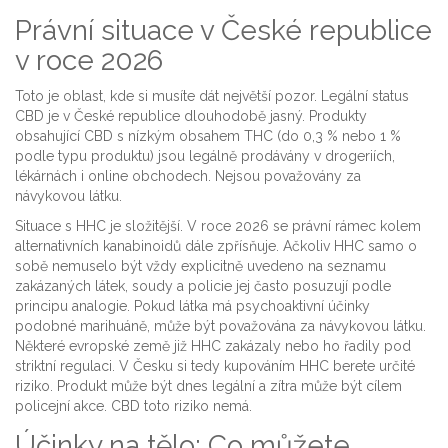
Právní situace v České republice
v roce 2026
Toto je oblast, kde si musíte dát největší pozor. Legální status
CBD je v České republice dlouhodobě jasný. Produkty
obsahující CBD s nízkým obsahem THC (do 0,3 % nebo 1 %
podle typu produktu) jsou legálně prodávány v drogeriích,
lékárnách i online obchodech. Nejsou považovány za
návykovou látku.
Situace s HHC je složitější. V roce 2026 se právní rámec kolem
alternativních kanabinoidů dále zpřísňuje. Ačkoliv HHC samo o
sobě nemuselo být vždy explicitně uvedeno na seznamu
zakázaných látek, soudy a policie jej často posuzují podle
principu analogie. Pokud látka má psychoaktivní účinky
podobné marihuáně, může být považována za návykovou látku.
Některé evropské země již HHC zakázaly nebo ho řadily pod
striktní regulaci. V Česku si tedy kupováním HHC berete určité
riziko. Produkt může být dnes legální a zítra může být cílem
policejní akce. CBD toto riziko nemá.
Účinky na tělo: Co můžete