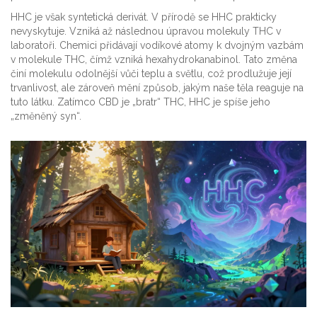
HHC je však syntetická derivát. V přírodě se HHC prakticky
nevyskytuje. Vzniká až následnou úpravou molekuly THC v
laboratoři. Chemici přidávají vodíkové atomy k dvojným vazbám
v molekule THC, čímž vzniká hexahydrokanabinol. Tato změna
činí molekulu odolnější vůči teplu a světlu, což prodlužuje její
trvanlivost, ale zároveň mění způsob, jakým naše těla reaguje na
tuto látku. Zatímco CBD je „bratr“ THC, HHC je spíše jeho
„změněný syn“.