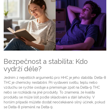
Bezpečnost a stabilita: Kdo
vydrží déle?
Jedním z největších argumentů pro HHC je jeho stabilita. Delta-8
THC je chemicky nestabilní. Při vystavení světlu, teplu nebo
vzduchu se rychle oxiduje a přeměňuje zpět na Delta-9 THC
nebo se rozkládá na jiné produkty. To znamená, že kvalita
produktu se může lišit podle skladování a stáří lahvičky. V
horším případě můžete dostat neočekávaně silný účinek, pokud
se Delta-8 přeměnil na Delta-9.