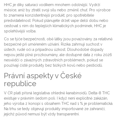
HHC je díky saturaci vodíkem mnohem odolnější. Vydrží
měsíce, aniž by ztratil svoji sílu nebo změnil chuť. Pro výrobce
to znamená konzistentnější produkt, pro spotřebitele
předvídatelnost. Pokud plánujete držet vape delší dobu nebo
cestovat s ním do teplejších klimatických podmínek, HHC je
spolehlivější volba.
Co se týče bezpečnosti, obě látky jsou považovány za relativně
bezpečné při uměřeném užívání. Rizika zahrnují suchost v
ústech, rudé oči a případnou úzkost. Dlouhodobé dopady
nejsou ještě plně prozkoumány, ale dostupné data z roku 2026
nesvědčí o závažných zdravotních problémech, pokud se
používají čisté produkty bez těžkých kovů nebo pesticidů.
Právní aspekty v České
republice
V ČR platí přísná legislativa ohledně kanabinoidů. Delta-8 THC
existuje v právním šedom poli. I když není explicitně zakázán,
jeho výroba z konopí s obsahem THC nad 1 % je problematická.
Na trhu se tedy objevují produkty importované ze zahraničí,
jejichž původ nemusí být vždy transparentní.