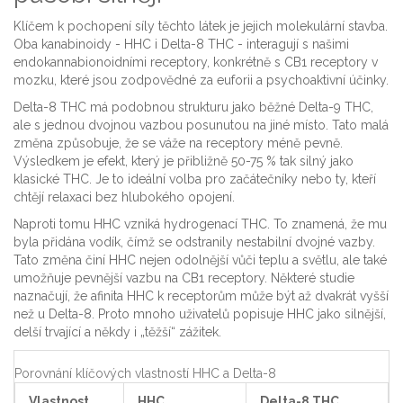
Klíčem k pochopení síly těchto látek je jejich molekulární stavba.
Oba kanabinoidy - HHC i Delta-8 THC - interagují s našimi
endokannabionoidními receptory, konkrétně s CB1 receptory v
mozku, které jsou zodpovědné za euforii a psychoaktivní účinky.
Delta-8 THC
má podobnou strukturu jako běžné Delta-9 THC,
ale s jednou dvojnou vazbou posunutou na jiné místo. Tato malá
změna způsobuje, že se váže na receptory méně pevně.
Výsledkem je efekt, který je přibližně 50-75 % tak silný jako
klasické THC. Je to ideální volba pro začátečníky nebo ty, kteří
chtějí relaxaci bez hlubokého opojení.
Naproti tomu
HHC
vzniká hydrogenací THC. To znamená, že mu
byla přidána vodík, čímž se odstranily nestabilní dvojné vazby.
Tato změna činí HHC nejen odolnější vůči teplu a světlu, ale také
umožňuje pevnější vazbu na CB1 receptory. Některé studie
naznačují, že afinita HHC k receptorům může být až dvakrát vyšší
než u Delta-8. Proto mnoho uživatelů popisuje HHC jako silnější,
delší trvající a někdy i „těžší“ zážitek.
Porovnání klíčových vlastností HHC a Delta-8
Vlastnost
HHC
Delta-8 THC