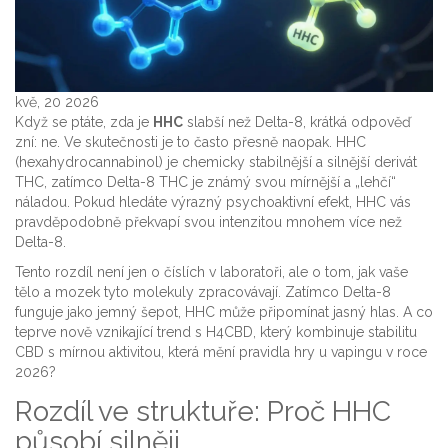
kvě, 20 2026
Když se ptáte, zda je
HHC
slabší než Delta-8, krátká odpověď
zní: ne. Ve skutečnosti je to často přesně naopak. HHC
(hexahydrocannabinol) je chemicky stabilnější a silnější derivát
THC, zatímco Delta-8 THC je známý svou mírnější a „lehčí“
náladou. Pokud hledáte výrazný psychoaktivní efekt, HHC vás
pravděpodobně překvapí svou intenzitou mnohem více než
Delta-8.
Tento rozdíl není jen o číslích v laboratoři, ale o tom, jak vaše
tělo a mozek tyto molekuly zpracovávají. Zatímco Delta-8
funguje jako jemný šepot, HHC může připomínat jasný hlas. A co
teprve nově vznikající trend s
H4CBD
, který kombinuje stabilitu
CBD s mírnou aktivitou, která mění pravidla hry u vapingu v roce
2026?
Rozdíl ve struktuře: Proč HHC
působí silněji