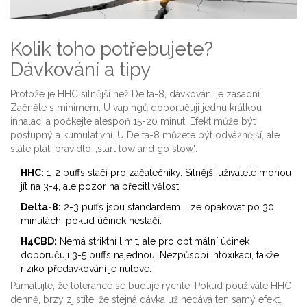
Kolik toho potřebujete?
Dávkování a tipy
Protože je HHC silnější než Delta-8, dávkování je zásadní.
Začněte s minimem. U vapingů doporučuji jednu krátkou
inhalaci a počkejte alespoň 15-20 minut. Efekt může být
postupný a kumulativní. U Delta-8 můžete být odvážnější, ale
stále platí pravidlo „start low and go slow".
HHC:
1-2 puffs stačí pro začátečníky. Silnější uživatelé mohou
jít na 3-4, ale pozor na přecitlivělost.
Delta-8:
2-3 puffs jsou standardem. Lze opakovat po 30
minutách, pokud účinek nestačí.
H4CBD:
Nemá striktní limit, ale pro optimální účinek
doporučuji 3-5 puffs najednou. Nezpůsobí intoxikaci, takže
riziko předávkování je nulové.
Pamatujte, že tolerance se buduje rychle. Pokud používáte HHC
denně, brzy zjistíte, že stejná dávka už nedává ten samý efekt.