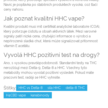
Navíc je poptávka po stabilních produktech vysoká, což tlačí
ceny nahoru.
Jak poznat kvalitní HHC vape?
Kvalitní produkt musí mít certifikát analytické laboratoře (COA),
který potvrzuje čistotu a obsah aktivních látek. Mezi varovné
signály patří nízká cena, chybějící informace o výrobci a
nepřirozeně sladká chuť, která může signalizovat přítomnost
vitamin E acetátu.
Vyvolá HHC pozitivní test na drogy?
Ano, s vysokou pravděpodobností. Standardní testy na THC
nerozlišují mezi Delta-9, Delta-8 a HHC. Všechny tyto
metabolity mohou vyvolat pozitivní výsledek. Pokud máte
pracovní test, raději se HHC vyhněte.
Štítky:
HHC vs Delta-8
síla HHC
delta-8 THC
H4CBD vape
kanabinoidy