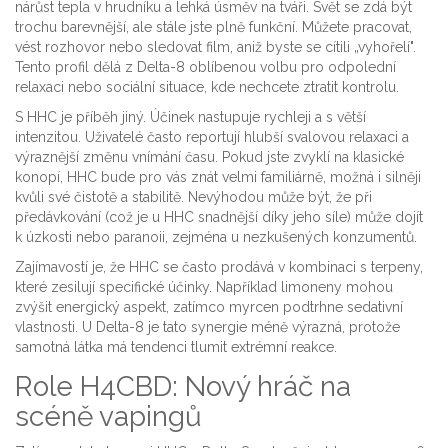
nárůst tepla v hrudníku a lehká úsměv na tváři. Svět se zdá být
trochu barevnější, ale stále jste plně funkční. Můžete pracovat,
vést rozhovor nebo sledovat film, aniž byste se cítili „vyhořelí".
Tento profil dělá z Delta-8 oblíbenou volbu pro odpolední
relaxaci nebo sociální situace, kde nechcete ztratit kontrolu.
S HHC je příběh jiný. Účinek nastupuje rychleji a s větší
intenzitou. Uživatelé často reportují hlubší svalovou relaxaci a
výraznější změnu vnímání času. Pokud jste zvyklí na klasické
konopí, HHC bude pro vás znát velmi familiárně, možná i silněji
kvůli své čistotě a stabilitě. Nevýhodou může být, že při
předávkování (což je u HHC snadnější díky jeho síle) může dojít
k úzkosti nebo paranoii, zejména u nezkušených konzumentů.
Zajímavostí je, že HHC se často prodává v kombinaci s terpeny,
které zesilují specifické účinky. Například limoneny mohou
zvýšit energický aspekt, zatímco myrcen podtrhne sedativní
vlastnosti. U Delta-8 je tato synergie méně výrazná, protože
samotná látka má tendenci tlumit extrémní reakce.
Role H4CBD: Nový hráč na
scéně vapingů