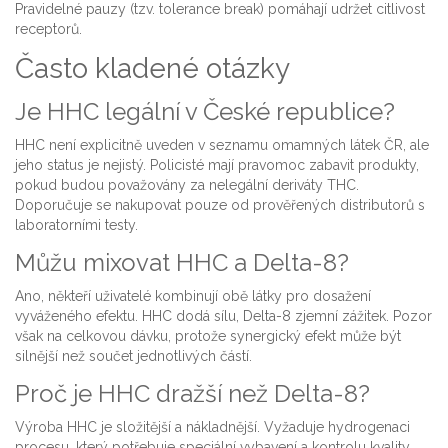
Pravidelné pauzy (tzv. tolerance break) pomáhají udržet citlivost
receptorů.
Často kladené otázky
Je HHC legální v České republice?
HHC není explicitně uveden v seznamu omamných látek ČR, ale
jeho status je nejistý. Policisté mají pravomoc zabavit produkty,
pokud budou považovány za nelegální deriváty THC.
Doporučuje se nakupovat pouze od prověřených distributorů s
laboratorními testy.
Můžu mixovat HHC a Delta-8?
Ano, někteří uživatelé kombinují obě látky pro dosažení
vyváženého efektu. HHC dodá sílu, Delta-8 zjemní zážitek. Pozor
však na celkovou dávku, protože synergický efekt může být
silnější než součet jednotlivých částí.
Proč je HHC dražší než Delta-8?
Výroba HHC je složitější a nákladnější. Vyžaduje hydrogenaci
procesu, který potřebuje speciální vybavení a kontrolu kvality.