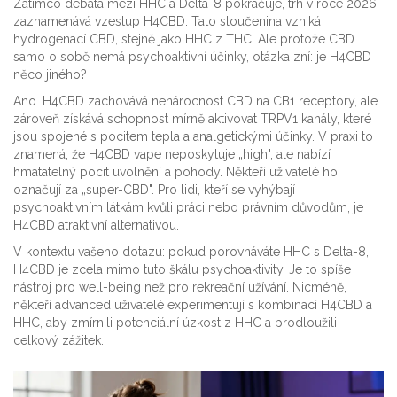
Zatímco debata mezi HHC a Delta-8 pokračuje, trh v roce 2026
zaznamenává vzestup
H4CBD
. Tato sloučenina vzniká
hydrogenací CBD, stejně jako HHC z THC. Ale protože CBD
samo o sobě nemá psychoaktivní účinky, otázka zní: je H4CBD
něco jiného?
Ano. H4CBD zachovává nenárocnost CBD na CB1 receptory, ale
zároveň získává schopnost mírně aktivovat TRPV1 kanály, které
jsou spojené s pocitem tepla a analgetickými účinky. V praxi to
znamená, že H4CBD vape neposkytuje „high", ale nabízí
hmatatelný pocit uvolnění a pohody. Někteří uživatelé ho
označují za „super-CBD". Pro lidi, kteří se vyhýbají
psychoaktivním látkám kvůli práci nebo právním důvodům, je
H4CBD atraktivní alternativou.
V kontextu vašeho dotazu: pokud porovnáváte HHC s Delta-8,
H4CBD je zcela mimo tuto škálu psychoaktivity. Je to spíše
nástroj pro well-being než pro rekreační užívání. Nicméně,
někteří advanced uživatelé experimentují s kombinací H4CBD a
HHC, aby zmírnili potenciální úzkost z HHC a prodloužili
celkový zážitek.