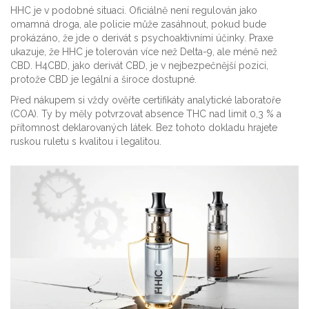
HHC je v podobné situaci. Oficiálně není regulován jako
omamná droga, ale policie může zasáhnout, pokud bude
prokázáno, že jde o derivát s psychoaktivními účinky. Praxe
ukazuje, že HHC je tolerován více než Delta-9, ale méně než
CBD. H4CBD, jako derivát CBD, je v nejbezpečnější pozici,
protože CBD je legální a široce dostupné.
Před nákupem si vždy ověřte certifikáty analytické laboratoře
(COA). Ty by měly potvrzovat absence THC nad limit 0,3 % a
přítomnost deklarovaných látek. Bez tohoto dokladu hrajete
ruskou ruletu s kvalitou i legalitou.