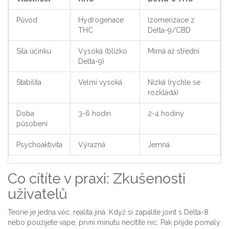
Původ
Hydrogenace
Izomerizace z
THC
Delta-9/CBD
Síla účinku
Vysoká (blízko
Mírná až střední
Delta-9)
Stabilita
Velmi vysoká
Nízká (rychle se
rozkládá)
Doba
3-6 hodin
2-4 hodiny
působení
Psychoaktivita
Výrazná
Jemná
Co cítíte v praxi: Zkušenosti
uživatelů
Teorie je jedna věc, realita jiná. Když si zapálíte joint s Delta-8
nebo použijete vape, první minutu necítíte nic. Pak přijde pomalý