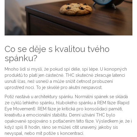
Co se děje s kvalitou tvého
spánku?
Mnoho lidí si myslí, že pokud spí déle, spí lépe. U konopných
produktů to platí jen částečně. THC skutečně zkracuje latenci
usnutí (čas, než usneš) a může snížit četnost probuzení
uprostřed noci. To je skvělé pro akutní nespavost.
Potíž nastává u architektury spánku. Normální spánek se skládá
ze cyklů lehkého spánku, hlubokého spánku a REM fáze (Rapid
Eye Movement). REM fáze je kritická pro konsolidaci paměti,
kreativitu a emocionální stabilitu. Denní užívání THC bylo
opakovaně spojováno s potlačením této fáze. Výsledkem je, že i
když spíš 8 hodin, ráno se můžeš cítit unavený, jakoby sis
nevyspal, nebo mít potíže s koncentrací.