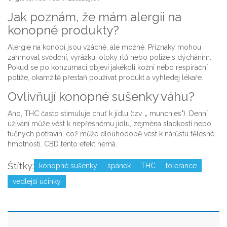
Jak poznám, že mám alergii na
konopné produkty?
Alergie na konopí jsou vzácné, ale možné. Příznaky mohou
zahrnovat svědění, vyrážku, otoky rtů nebo potíže s dýcháním.
Pokud se po konzumaci objeví jakékoli kožní nebo respirační
potíže, okamžitě přestaň používat produkt a vyhledej lékaře.
Ovlivňují konopné sušenky váhu?
Ano, THC často stimuluje chuť k jídlu (tzv. „ munchies"). Denní
užívání může vést k nepřesnému jídlu, zejména sladkostí nebo
tučných potravin, což může dlouhodobě vést k nárůstu tělesné
hmotnosti. CBD tento efekt nemá.
Štítky:
konopné sušenky
spánek
THC
tolerance
vedlejší účinky