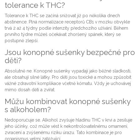
tolerance k THC?
Tolerance k THC se začíná snižovat již po několika dnech
abstinence. Plná normalizace receptorů CB1 v mozku obvykle
trvá 2 až 4 týdny podle intenzity předchozího užívání. Během
prvního týdne můžeš očekávat zhoršený spánek, který se
postupně zlepší.
Jsou konopné sušenky bezpečné pro
děti?
Absolutně ne. Konopné sušenky vypadají jako běžné sladkosti,
ale obsahují silné látky. Pro děti jsou toxické a mohou způsobit
vážné zdravotní komplikace včetně kómatu. Vždy je uchovávej
mimo dosah dětí a zvířat.
Můžu kombinovat konopné sušenky
s alkoholem?
Nedoporučuje se. Alkohol zvyšuje hladinu THC v krvi a zesiluje
jeho účinky, což může vést k nekontrolovatelnému omamení,
zvracení a zvýšenému riziku úrazu. Tato kombinace je pro
organismus velmi zatěžující.