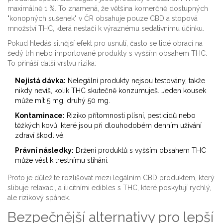
maximálně 1 %. To znamená, že většina komerčně dostupných
"konopných sušenek" v ČR obsahuje pouze CBD a stopová
množství THC, která nestačí k výraznému sedativnímu účinku.
Pokud hledáš silnější efekt pro usnutí, často se lidé obrací na
šedý trh nebo importované produkty s vyšším obsahem THC.
To přináší další vrstvu rizika:
Nejistá dávka:
Nelegální produkty nejsou testovány, takže
nikdy nevíš, kolik THC skutečně konzumuješ. Jeden kousek
může mít 5 mg, druhý 50 mg.
Kontaminace:
Riziko přítomnosti plísní, pesticidů nebo
těžkých kovů, které jsou při dlouhodobém denním užívání
zdraví škodlivé.
Právní následky:
Držení produktů s vyšším obsahem THC
může vést k trestnímu stíhání.
Proto je důležité rozlišovat mezi legálním CBD produktem, který
slibuje relaxaci, a ilicitními edibles s THC, které poskytují rychlý,
ale rizikový spánek.
Bezpečnější alternativy pro lepší