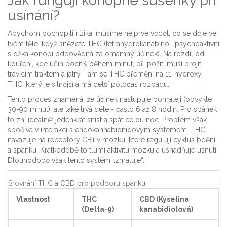
Jak fungují konopné sušenky při
usínání?
Abychom pochopili rizika, musíme nejprve vědět, co se děje ve
tvém těle, když snězete
THC
(
tetrahydrokanabinol, psychoaktivní
složka konopí odpovědná za omamný účinek
). Na rozdíl od
kouření, kde účin pocítíš během minut, při požití musí projít
trávicím traktem a játry. Tam se THC přemění na 11-hydroxy-
THC, který je silnější a má delší poločas rozpadu.
Tento proces znamená, že účinek nastupuje pomaleji (obvykle
30-90 minut), ale také trvá déle - často 6 až 8 hodin. Pro spánek
to zní ideálně: jedenkrát sníst a spát celou noc. Problém však
spočívá v interakci s endokannabionidovým systémem. THC
navazuje na receptory CB1 v mozku, které regulují cyklus bdění
a spánku. Krátkodobě to tlumí aktivitu mozku a usnadňuje usnutí.
Dlouhodobě však tento systém „zmatuje“.
Srovnání THC a CBD pro podporu spánku
Vlastnost
THC
CBD (Kyselina
(Delta-9)
kanabidiolová)