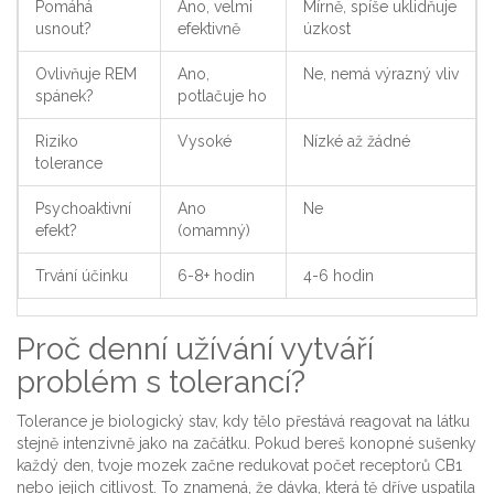
Pomáhá
Ano, velmi
Mírně, spíše uklidňuje
usnout?
efektivně
úzkost
Ovlivňuje REM
Ano,
Ne, nemá výrazný vliv
spánek?
potlačuje ho
Riziko
Vysoké
Nízké až žádné
tolerance
Psychoaktivní
Ano
Ne
efekt?
(omamný)
Trvání účinku
6-8+ hodin
4-6 hodin
Proč denní užívání vytváří
problém s tolerancí?
Tolerance je biologický stav, kdy tělo přestává reagovat na látku
stejně intenzivně jako na začátku. Pokud bereš konopné sušenky
každý den, tvoje mozek začne redukovat počet receptorů CB1
nebo jejich citlivost. To znamená, že dávka, která tě dříve uspatila