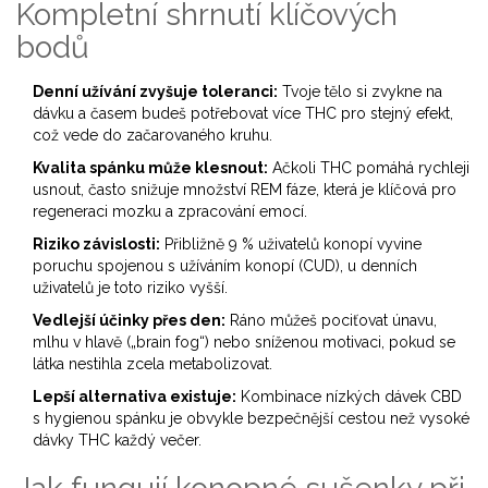
Kompletní shrnutí klíčových
bodů
Denní užívání zvyšuje toleranci:
Tvoje tělo si zvykne na
dávku a časem budeš potřebovat více THC pro stejný efekt,
což vede do začarovaného kruhu.
Kvalita spánku může klesnout:
Ačkoli THC pomáhá rychleji
usnout, často snižuje množství REM fáze, která je klíčová pro
regeneraci mozku a zpracování emocí.
Riziko závislosti:
Přibližně 9 % uživatelů konopí vyvine
poruchu spojenou s užíváním konopí (CUD), u denních
uživatelů je toto riziko vyšší.
Vedlejší účinky přes den:
Ráno můžeš pociťovat únavu,
mlhu v hlavě („brain fog“) nebo sníženou motivaci, pokud se
látka nestihla zcela metabolizovat.
Lepší alternativa existuje:
Kombinace nízkých dávek CBD
s hygienou spánku je obvykle bezpečnější cestou než vysoké
dávky THC každý večer.