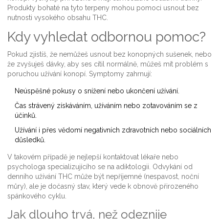
Produkty bohaté na tyto terpeny mohou pomoci usnout bez
nutnosti vysokého obsahu THC.
Kdy vyhledat odbornou pomoc?
Pokud zjistíš, že nemůžeš usnout bez konopných sušenek, nebo
že zvyšuješ dávky, aby ses cítil normálně, můžeš mít problém s
poruchou užívání konopí. Symptomy zahrnují:
Neúspěšné pokusy o snížení nebo ukončení užívání.
Čas strávený získáváním, užíváním nebo zotavováním se z
účinků.
Užívání i přes vědomí negativních zdravotních nebo sociálních
důsledků.
V takovém případě je nejlepší kontaktovat lékaře nebo
psychologa specializujícího se na adiktologii. Odvykání od
denního užívání THC může být nepříjemné (nespavost, noční
můry), ale je dočasný stav, který vede k obnově přirozeného
spánkového cyklu.
Jak dlouho trvá, než odeznije