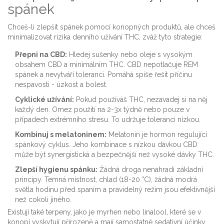
spánek
Chceš-li zlepšit spánek pomocí konopných produktů, ale chceš
minimalizovat rizika denního užívání THC, zváž tyto strategie:
Přepni na CBD:
Hledej sušenky nebo oleje s vysokým
obsahem CBD a minimálním THC. CBD nepotlačuje REM
spánek a nevytváří toleranci. Pomáhá spíše řešit příčinu
nespavosti - úzkost a bolest.
Cyklické užívání:
Pokud používáš THC, nezavadej si na něj
každý den. Omez použití na 2-3x týdně nebo pouze v
případech extrémního stresu. To udržuje toleranci nízkou.
Kombinuj s melatoninem:
Melatonin je hormon regulující
spánkový cyklus. Jeho kombinace s nízkou dávkou CBD
může být synergistická a bezpečnější než vysoké dávky THC.
Zlepší hygienu spánku:
Žádná droga nenahradí základní
principy. Temná místnost, chlad (18-20 °C), žádná modrá
světla hodinu před spaním a pravidelný režim jsou efektivnější
než cokoli jiného.
Existují také terpeny, jako je myrhen nebo linalool, které se v
konopí vyskytují přirozeně a mají samostatné sedativní účinky.