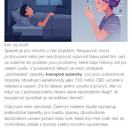
kvě, 25 2026
Spánek je pro mnoho z nás bojištěm. Nespavost, noční
probouzení nebo jen neschopnost vypnout hlavu před tím, než
se uvalíme do postele, jsou problémy, které trápí miliony lidí po
celém světě. V posledních letech se mezi oblíbené
„záchranáře“ zařadily
konopné sušenky
, což jsou
potravinové
doplňky obsahující kanabinoidy jako THC nebo CBD, určené k
relaxaci a uspaní
. Zní to lákavě: jedno sousto a jsi pryč. Ale co
když se z jednorázového řešení stane každodenní rituál? Je
bezpečné spoléhat se na edibles denně?
Odpověď není černobílá. Zatímco některé studie naznačují
krátkodobé benefity pro kvalitu spánku, dlouhodobé
každodenní užívání přináší řadu rizik, která bys měl znát, než se
rozhodneš udělat z konopí svého nočního společníka.