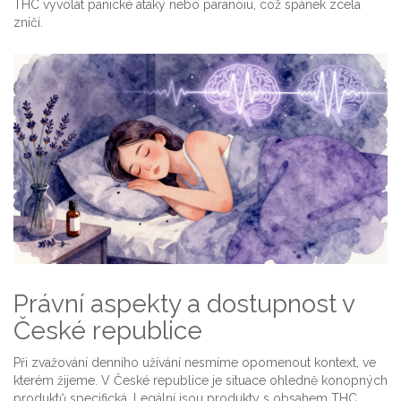
THC vyvolat panické ataky nebo paranoiu, což spánek zcela
zničí.
Právní aspekty a dostupnost v
České republice
Při zvažování denního užívání nesmíme opomenout kontext, ve
kterém žijeme. V České republice je situace ohledně konopných
produktů specifická. Legální jsou produkty s obsahem THC