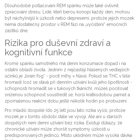
Dlouhodobé potlačování REM spánku může také ovlivnit
zpracování stresu. Lidé, kteří berou konopí každý den, mohou
být náchylnější k úzkosti nebo depresemi, protože jejich mozek
nemá dostatečný prostor v REM fázi na „vyčištění“ emočních
zážitků dne.
Rizika pro duševní zdraví a
kognitivní funkce
Kromě spánku samotného má denní konzumace dopad i na
ostatní oblasti života. Jedním z nejčastěji hlášených vedlejších
účinků je „brain fog“ - pocit mlhy v hlavě. Pokud se THC v těle
hromadí (což se stává při denním užívání kvůli jeho lipofilnosti -
schopnosti hromadit se v tukových tkáních), můžeš pociťovat
sníženou schopnost soustředit se, horší krátkodobou paměť a
zpomalenou reakční dobu ještě několik hodin po probuzení.
Pro mladší dospělé (do 25 let) jsou tato rizika vyšší, protože
mozek je v tomto období stále ve vývoji. Ale ani u starších
dospělých není denní užívání bez rizika. Existují důkazy, že
chronické užívání může zhoršit symptomy úzkosti u
predisponovaných jedinců. Místo uklidnění může vysoká dávka