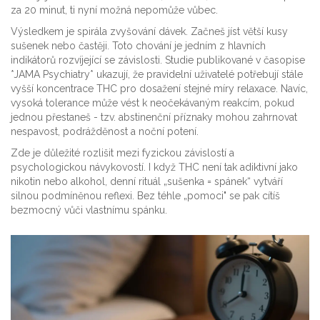
za 20 minut, ti nyní možná nepomůže vůbec.
Výsledkem je spirála zvyšování dávek. Začneš jíst větší kusy
sušenek nebo častěji. Toto chování je jedním z hlavních
indikátorů rozvíjející se závislosti. Studie publikované v časopise
*JAMA Psychiatry* ukazují, že pravidelní uživatelé potřebují stále
vyšší koncentrace THC pro dosažení stejné míry relaxace. Navíc,
vysoká tolerance může vést k neočekávaným reakcím, pokud
jednou přestaneš - tzv. abstinenční příznaky mohou zahrnovat
nespavost, podrážděnost a noční potení.
Zde je důležité rozlišit mezi fyzickou závislostí a
psychologickou návykovostí. I když THC není tak adiktivní jako
nikotin nebo alkohol, denní rituál „sušenka = spánek“ vytváří
silnou podmíněnou reflexi. Bez téhle „pomoci" se pak cítíš
bezmocný vůči vlastnímu spánku.