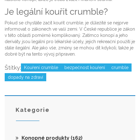
Je legální kouřit crumble?
Pokud se chystáte začít kouřit crumble, je důležité se nejprve
informovat o zákonech ve vaší zemi. V České republice je zákon
v této oblasti poměrně komplikovaný. Zatímco konopí a jeho
deriváty jsou legální pro lékařské účely, jejich rekreační použití je
stále ilegální. Ale jako vše, změny se mohou dít kdykoli, takže je
dobré být na tento vývoj připraven.
Štítky:
Kouření crumble
bezpečnost kouření
crumble
dopady na zdraví
Kategorie
Konopné produkty
(162)