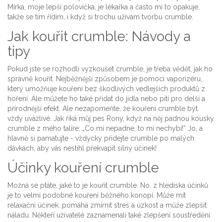
Mírka, moje lepší polovička, je lékařka a často mi to opakuje,
takže se tím řídím, i když si trochu užívám tvorbu crumble.
Jak kouřit crumble: Návody a
tipy
Pokud jste se rozhodli vyzkoušet crumble, je třeba vědět, jak ho
správně kouřit. Nejběžnější způsobem je pomocí vaporizéru,
který umožňuje kouření bez škodlivých vedlejších produktů z
hoření. Ale můžete ho také přidat do jídla nebo pití pro delší a
přírodnější efekt. Ale nezapomeňte, že kouření crumble být
vždy uvážlivé. Jak říká můj pes Rony, když na něj padnou kousky
crumble z mého talíře: „Co mi nepadne, to mi nechybí!“ Jo, a
hlavně si pamatujte - vždycky přidejte crumble po malých
dávkách, aby vás nestihl překvapit silný účinek!
Účinky kouření crumble
Možná se ptáte, jaké to je kouřit crumble. No, z hlediska účinků
je to velmi podobné kouření běžného konopí. Může mít
relaxační účinek, pomáhá zmírnit stres a úzkost a může zlepšit
náladu. Někteří uživatelé zaznamenali také zlepšení soustředění