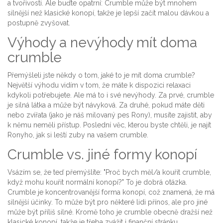
a tvořivosti. Ale buďte opatrní: Crumble může být mnohem
silnější než klasické konopí, takže je lepší začít malou dávkou a
postupně zvyšovat.
Výhody a nevýhody mít doma
crumble
Přemýšleli jste někdy o tom, jaké to je mít doma crumble?
Největší výhodu vidím v tom, že máte k dispozici relaxaci
kdykoli potřebujete. Ale má to i své nevýhody. Za prvé, crumble
je silná látka a může být návyková. Za druhé, pokud máte děti
nebo zvířata (jako je náš milovaný pes Rony), musíte zajistit, aby
k němu neměli přístup. Poslední věc, kterou byste chtěli, je najít
Ronyho, jak si leští zuby na vašem crumble.
Crumble vs. jiné formy konopí
Vsázím se, že teď přemýšlíte: "Proč bych měl/a kouřit crumble,
když mohu kouřit normální konopí?" To je dobrá otázka.
Crumble je koncentrovanější forma konopí, což znamená, že má
silnější účinky. To může být pro některé lidi přínos, ale pro jiné
může být příliš silné. Kromě toho je crumble obecně dražší než
klasické konopí, takže je třeba zvážit i finanční stránku.