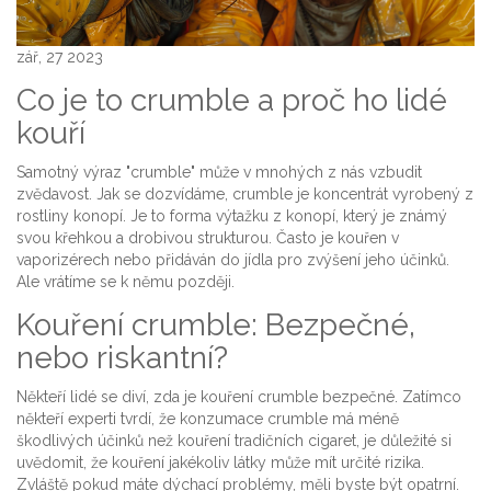
zář, 27 2023
Co je to crumble a proč ho lidé
kouří
Samotný výraz "crumble" může v mnohých z nás vzbudit
zvědavost. Jak se dozvídáme, crumble je koncentrát vyrobený z
rostliny konopí. Je to forma výtažku z konopí, který je známý
svou křehkou a drobivou strukturou. Často je kouřen v
vaporizérech nebo přidáván do jídla pro zvýšení jeho účinků.
Ale vrátíme se k němu později.
Kouření crumble: Bezpečné,
nebo riskantní?
Někteří lidé se diví, zda je kouření crumble bezpečné. Zatímco
někteří experti tvrdí, že konzumace crumble má méně
škodlivých účinků než kouření tradičních cigaret, je důležité si
uvědomit, že kouření jakékoliv látky může mít určité rizika.
Zvláště pokud máte dýchací problémy, měli byste být opatrní.