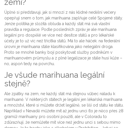
zemi?
Úplně si představuji, jak si mnozí z nás klidné nedělní večery
opepřují snem o tom, jak marihuana zaplňuje celé Spojené státy.
Jenže politika je složitá obluda a každý stát má svá vlastní
pravidla a regulace. Podle posledních zpráv je ale marihuana
legální pro dospělé ve více než desítce států a pro lékařské
účely je to už víc než třicítka států. Má to ale háček: na federální
úrovni je marihuana stále klasifikována jako nelegální droga.
Proto se mnohé banky bojí poskytovat služby podnikům v
marihuanovém průmyslu a z plné legalizace je stále husí kůže –
no, aspoň tedy na povrchu.
Je všude marihuana legální
stejně?
Ale zpátky na zem, ne každý stát má stejnou vůbec náladu k
marihuaně. V některých státech je legální jen lékařská marihuana
a množství, které si můžete držet legálně, se liší od státu ke státu.
Například v Nevadě můžete mít až jednu unci (to je něco přes 28
gramů) marihuany pro osobní použití, ale v Coloradu to
zdůrazňují, že nemůžete mít více než jednu unci s sebou mimo