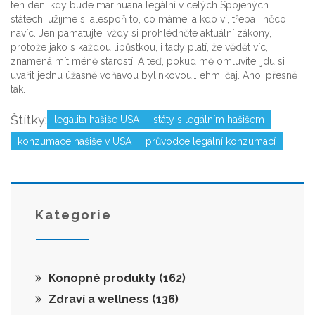
ten den, kdy bude marihuana legální v celých Spojených
státech, užijme si alespoň to, co máme, a kdo ví, třeba i něco
navíc. Jen pamatujte, vždy si prohlédněte aktuální zákony,
protože jako s každou libůstkou, i tady platí, že vědět víc,
znamená mít méně starostí. A teď, pokud mě omluvíte, jdu si
uvařit jednu úžasně voňavou bylinkovou… ehm, čaj. Ano, přesně
tak.
Štítky:
legalita hašiše USA
státy s legálním hašišem
konzumace hašiše v USA
průvodce legální konzumací
Kategorie
Konopné produkty
(162)
Zdraví a wellness
(136)