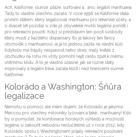
Ach, Kalifornie, slunce, pláže, surfování a… ano, legální marihuana.
Tady to vlastně všechno začalo. V roce 1996 se Kalifornie stala
prvním státem, který legalizoval marihuanu pro lékařské účely, a
o dvacet let později si zde již obyvatelé mohli legálně pořídit i
pro rekreační použití. Když si představím ten pocit svobody,
který mustí z každého dispansary (to je takový ten fancy
obchodík s marihuanou), ai já to jednou zažila na vlastní kůži.
Kdykoliv mě trápily nespavost nebo stres, malý kvítek z
obchůdku na rohu mi vždy pomohl najít cestu zpět k mému
vnitřnímu klidu. A to je vlastně úžasné, jak se různé státy
inspirovaly a legální tráva začala klíčit i nad hranicemi slunné
Kalifornie.
Kolorádo a Washington: Šňůra
legalizace
Nemohu si pomoci, ale mám dojem, že Kolorádo je jakýmsi
Meccou pro všechny milovníky lyžování a také… marihuany! Kdo
by si pomyslel, že kombinace horských výhledů a možnosti
legálně si zakouřit nebudou neslučitelné už v roce 2012, kdy
Kolorádo spolu s Washingtonem přijaly rekreační používání