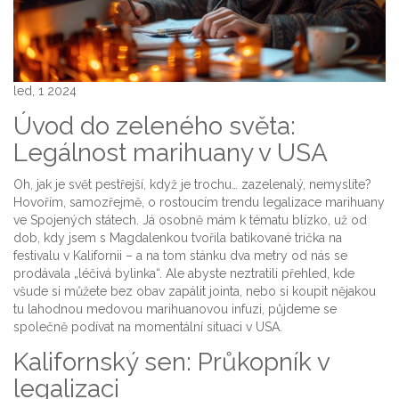
led, 1 2024
Úvod do zeleného světa:
Legálnost marihuany v USA
Oh, jak je svět pestřejší, když je trochu… zazelenalý, nemyslíte?
Hovořím, samozřejmě, o rostoucím trendu legalizace marihuany
ve Spojených státech. Já osobně mám k tématu blízko, už od
dob, kdy jsem s Magdalenkou tvořila batikované trička na
festivalu v Kalifornii – a na tom stánku dva metry od nás se
prodávala „léčivá bylinka“. Ale abyste neztratili přehled, kde
všude si můžete bez obav zapálit jointa, nebo si koupit nějakou
tu lahodnou medovou marihuanovou infuzi, půjdeme se
společně podívat na momentální situaci v USA.
Kalifornský sen: Průkopník v
legalizaci