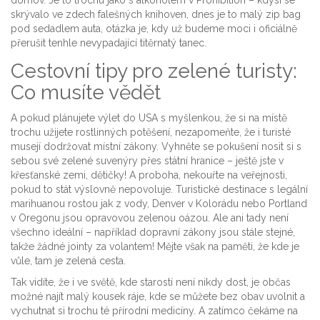
domov. Je to trochu jako s alkoholem v Prohibition – kdysi se
skrývalo ve zdech falešných knihoven, dnes je to malý zip bag
pod sedadlem auta, otázka je, kdy už budeme moci i oficiálně
přerušit tenhle nevypadající titěrnatý tanec.
Cestovní tipy pro zelené turisty:
Co musíte vědět
A pokud plánujete výlet do USA s myšlenkou, že si na místě
trochu užijete rostlinných potěšení, nezapomeňte, že i turisté
musejí dodržovat místní zákony. Vyhněte se pokušení nosit si s
sebou své zelené suvenýry přes státní hranice – ještě jste v
křesťanské zemi, dětičky! A proboha, nekouřte na veřejnosti,
pokud to stát výslovně nepovoluje. Turistické destinace s legální
marihuanou rostou jak z vody, Denver v Kolorádu nebo Portland
v Oregonu jsou opravovou zelenou oázou. Ale ani tady není
všechno ideální – například dopravní zákony jsou stále stejné,
takže žádné jointy za volantem! Mějte však na paměti, že kde je
vůle, tam je zelená cesta.
Tak vidíte, že i ve světě, kde starostí není nikdy dost, je občas
možné najít malý kousek ráje, kde se můžete bez obav uvolnit a
vychutnat si trochu té přírodní medicíny. A zatímco čekáme na