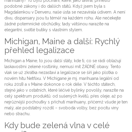
marihuany? To bylo počínání, které, jako lavina, přineslo
podobné zákony i do dalších států. Když jsem byla s
Magdalenkou v Denveru, naše ústa se nezavírala údivem. A není
divu, dispansary jsou tu téměř na každém rohu. Ale nečekejte
žádné potemnícké obchůdky, tady většinou narazíte na
elegantní, světlé butiky s vlastním stylem.
Michigan, Maine a další: Rychlý
přehled legalizace
Michigan a Maine, to jsou další státy, kde ti, co se rádi oblažují
laskavostmi zelené rostlinky, nemusí mít ŽÁDNÉ obavy. Tento
vlak se už zkrátka nezastaví a legalizace se šíří jako plotka o
novém hitu Netflixu. V Michigane je mj. marihuana legální od
roku 2018 a v Maine dokonce o rok déle. V těchto státech,
stejně jako v ostatních, které léčivé bylinky povolily, narazíte na
celý spektrum produktů: od sušených květů, přes oleje, až po
nejrůznější pochoutky s příchutí marihuany, přičemž všude je ten
malý, ale podstatný rozdíl – svoboda volby, bez pocitu viny
nebo strachu.
Kdy bude zelená vlna v celé