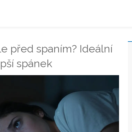
le před spaním? Ideální
epší spánek