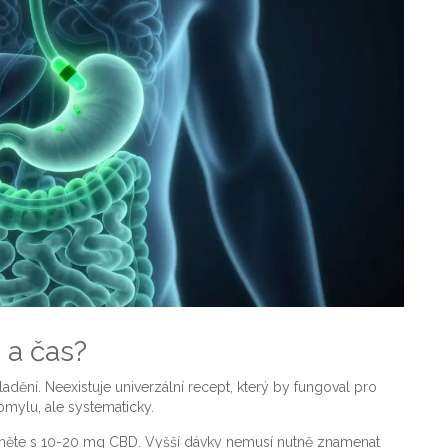
u a čas?
ění. Neexistuje univerzální recept, který by fungoval pro
mylu, ale systematicky.
čněte s 10-20 mg CBD. Vyšší dávky nemusí nutně znamenat