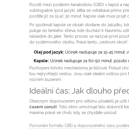
Rozdíl mezi podáním
kanabidiolu (CBD)
v kapsli a na
sublingválně (pod jazyk), látka se vstřebává přímo pře
pocítíte již za 15 až 30 minut. Kapsle však musí projít
Po spolknutí kapsle se obsah dostane do žaludku, k
putuje do tenkého střeva, kde dochází k hlavnímu vstře
následně do jater. Tento proces se nazývá
první průc
do systémového oběhu. Právě tento „cestovní okruh“
Olej pod jazyk:
Účinek nastupuje za 15-45 minut, v
Kapsle:
Účinek nastupuje za 60-90 minut, působí 
Pochopení tohoto mechanismu je klíčové. Pokud chcete
tou nejrychlejší cestou. Jsou však ideální volbou pro
nočním buzením.
Ideální čas: Jak dlouho př
Obecným doporučením pro většinu uživatelů je užití 
časem usnutí
. Toto okno umožňuje tělu dokončit tráv
maxima právě ve chvíli, kdy se chystáte usnout.
Porovnání formátu CBD a doporučeného času podán