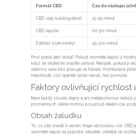
Formát CBD
Čas do nástupu účin
CBD olej (sublingválně)
15-45 minut
CBD kapsle
60-90 minut
Edibles (cukrovinky)
45-120 minut
Proč právě tato doba? Pokud vezmete kapsli 2 hodiny
když se skutečně snažíte usnout. Naopak, pokud ji vez
zatímco vaše tělo pracuje na trávení. Kombinace pln
nepohodlí, což spánek spíše naruší, než pomůže.
Faktory ovlivňující rychlost
Není každý člověk stejný a ani metabolismus neběží p
proměnných, které mohou posunout ideální čas podání
Obsah žaludku
To, co jste snědlí k večeři, hraje obrovskou roli. CBD 
vezmete kapsli na prázdný žaludek, vstřebá se rychlej