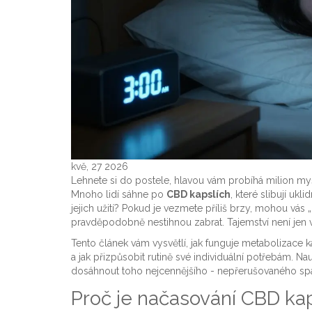
kvě, 27 2026
Lehnete si do postele, hlavou vám probíhá milion myš
Mnoho lidí sáhne po
CBD kapslích
, které slibují uk
jejich užití? Pokud je vezmete příliš brzy, mohou vás
pravděpodobně nestihnou zabrat. Tajemství není jen 
Tento článek vám vysvětlí, jak funguje metabolizace 
a jak přizpůsobit rutině své individuální potřebám. Nauč
dosáhnout toho nejcennějšího - nepřerušovaného sp
Proč je načasování CBD kaps