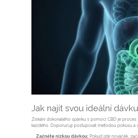
Jak najít svou ideální dávk
Získání dokonalého spánku s pomocí CBD je proces lad
každého. Doporučuji postupovat metodou pokusu a o
Začněte nízkou dávkou:
Pokud jste nováček, za