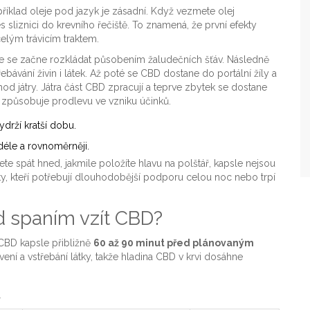
příklad oleje pod jazyk je zásadní. Když vezmete olej
s sliznici do krevního řečiště. To znamená, že první efekty
 celým trávicím traktem.
de se začne rozkládat působením žaludečních šťáv. Následně
bávání živin i látek. Až poté se CBD dostane do portální žíly a
hod játry
. Játra část CBD zpracují a teprve zbytek se dostane
 způsobuje prodlevu ve vzniku účinků.
ydrží kratší dobu.
déle a rovnoměrněji.
 spát hned, jakmile položíte hlavu na polštář, kapsle nejsou
 ty, kteří potřebují dlouhodobější podporu celou noc nebo trpí
ed spaním vzít CBD?
CBD kapsle přibližně
60 až 90 minut před plánovaným
ení a vstřebání látky, takže hladina CBD v krvi dosáhne
í