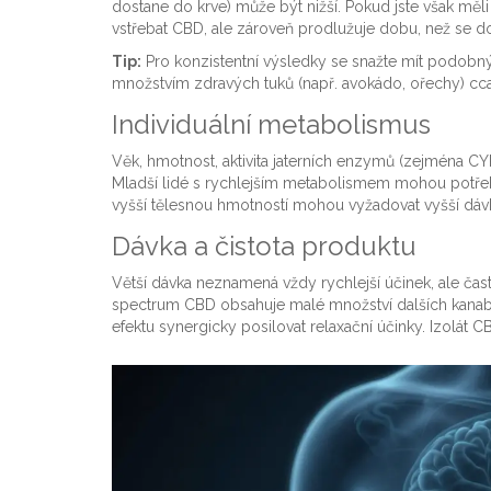
dostane do krve) může být nižší. Pokud jste však měli
vstřebat CBD, ale zároveň prodlužuje dobu, než se 
Tip:
Pro konzistentní výsledky se snažte mít podobný 
množstvím zdravých tuků (např. avokádo, ořechy) cca 
Individuální metabolismus
Věk, hmotnost, aktivita jaterních enzymů (zejména CYP4
Mladší lidé s rychlejším metabolismem mohou potřebova
vyšší tělesnou hmotností mohou vyžadovat vyšší dávku
Dávka a čistota produktu
Větší dávka neznamená vždy rychlejší účinek, ale často s
spectrum CBD
obsahuje malé množství dalších kanabi
efektu synergicky posilovat relaxační účinky. Izolát C