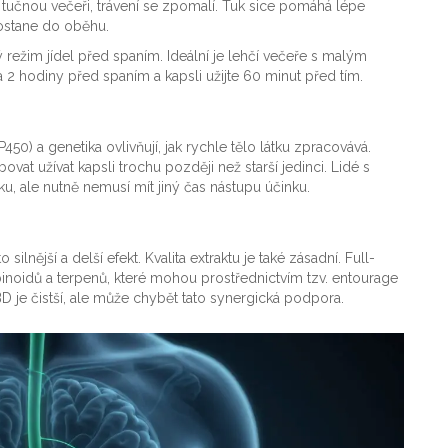
 tučnou večeři, trávení se zpomalí. Tuk sice pomáhá lépe
dostane do oběhu.
režim jídel před spaním. Ideální je lehčí večeře s malým
2 hodiny před spaním a kapsli užijte 60 minut před tím.
50) a genetika ovlivňují, jak rychle tělo látku zpracovává.
t užívat kapsli trochu později než starší jedinci. Lidé s
, ale nutně nemusí mít jiný čas nástupu účinku.
ilnější a delší efekt. Kvalita extraktu je také zásadní.
Full-
noidů a terpenů, které mohou prostřednictvím tzv. entourage
BD je čistší, ale může chybět tato synergická podpora.