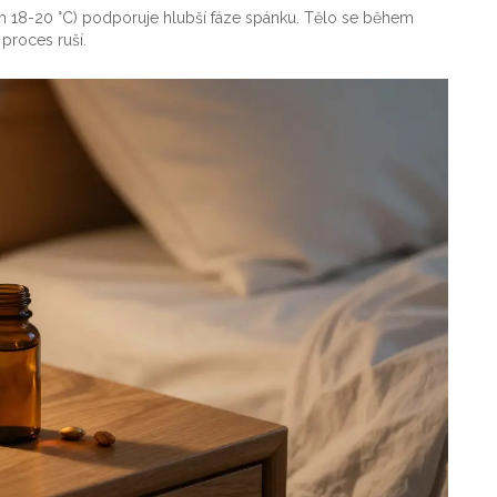
em 18-20 °C) podporuje hlubší fáze spánku. Tělo se během
proces ruší.