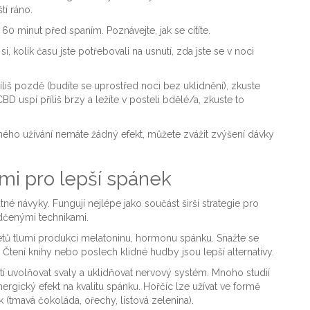
tí ráno.
60 minut před spaním. Poznávejte, jak se cítíte.
i, kolik času jste potřebovali na usnutí, zda jste se v noci
říliš pozdě (budíte se uprostřed noci bez uklidnění), zkuste
CBD uspí příliš brzy a ležíte v posteli bdělé/a, zkuste to
ho užívání nemáte žádný efekt, můžete zvážit zvýšení dávky
mi pro lepší spánek
né návyky. Fungují nejlépe jako součást širší strategie pro
ědčenými technikami.
tů tlumí produkci melatoninu, hormonu spánku. Snažte se
tení knihy nebo poslech klidné hudby jsou lepší alternativy.
í uvolňovat svaly a uklidňovat nervový systém. Mnoho studií
gický efekt na kvalitu spánku. Hořčíc lze užívat ve formě
(tmavá čokoláda, ořechy, listová zelenina).