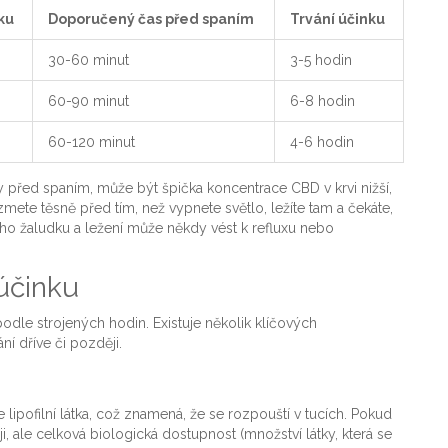
ku
Doporučený čas před spaním
Trvání účinku
30-60 minut
3-5 hodin
60-90 minut
6-8 hodin
60-120 minut
4-6 hodin
 před spaním, může být špička koncentrace CBD v krvi nižší,
mete těsně před tím, než vypnete světlo, ležíte tam a čekáte,
ého žaludku a ležení může někdy vést k refluxu nebo
 účinku
odle strojených hodin. Existuje několik klíčových
 dříve či později.
je lipofilní látka, což znamená, že se rozpouští v tucích. Pokud
i, ale celková biologická dostupnost (množství látky, která se