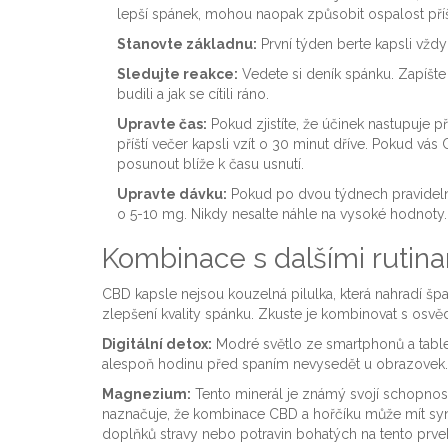
lepší spánek, mohou naopak způsobit ospalost příš
Stanovte základnu:
První týden berte kapsli vždy 
Sledujte reakce:
Vedete si deník spánku. Zapíšte s
budili a jak se cítili ráno.
Upravte čas:
Pokud zjistíte, že účinek nastupuje p
příští večer kapsli vzít o 30 minut dříve. Pokud vás 
posunout blíže k času usnutí.
Upravte dávku:
Pokud po dvou týdnech pravidelné
o 5-10 mg. Nikdy nesalte náhle na vysoké hodnoty.
Kombinace s dalšími rutina
CBD kapsle nejsou kouzelná pilulka, která nahradí špat
zlepšení kvality spánku. Zkuste je kombinovat s osv
Digitální detox:
Modré světlo ze smartphonů a table
alespoň hodinu před spaním nevysedět u obrazovek. Č
Magnezium:
Tento minerál je známý svojí schopnost
naznačuje, že kombinace CBD a hořčíku může mít syner
doplňků stravy nebo potravin bohatých na tento prvek 