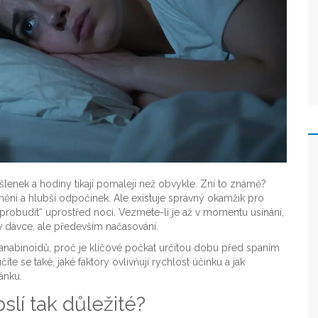
lenek a hodiny tikají pomaleji než obvykle. Zní to známě?
lidnění a hlubší odpočinek. Ale existuje správný okamžik pro
 „probudit“ uprostřed noci. Vezmete-li je až v momentu usínání,
v dávce, ale především načasování.
kanabinoidů, proč je klíčové počkat určitou dobu před spaním
íte se také, jaké faktory ovlivňují rychlost účinku a jak
ánku.
lí tak důležité?