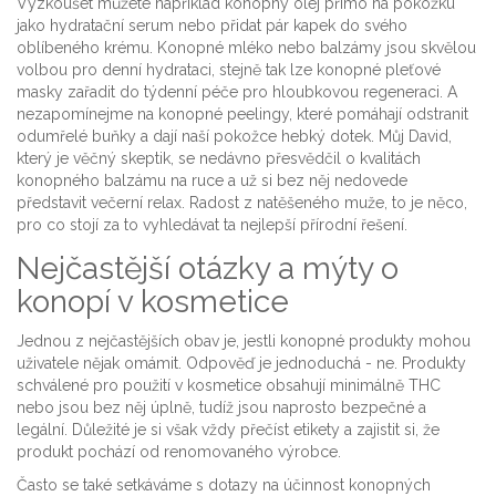
Vyzkoušet můžete například konopný olej přímo na pokožku
jako hydratační serum nebo přidat pár kapek do svého
oblíbeného krému. Konopné mléko nebo balzámy jsou skvělou
volbou pro denní hydrataci, stejně tak lze konopné pleťové
masky zařadit do týdenní péče pro hloubkovou regeneraci. A
nezapomínejme na konopné peelingy, které pomáhají odstranit
odumřelé buňky a dají naší pokožce hebký dotek. Můj David,
který je věčný skeptik, se nedávno přesvědčil o kvalitách
konopného balzámu na ruce a už si bez něj nedovede
představit večerní relax. Radost z natěšeného muže, to je něco,
pro co stojí za to vyhledávat ta nejlepší přírodní řešení.
Nejčastější otázky a mýty o
konopí v kosmetice
Jednou z nejčastějších obav je, jestli konopné produkty mohou
uživatele nějak omámit. Odpověď je jednoduchá - ne. Produkty
schválené pro použití v kosmetice obsahují minimálně THC
nebo jsou bez něj úplně, tudíž jsou naprosto bezpečné a
legální. Důležité je si však vždy přečíst etikety a zajistit si, že
produkt pochází od renomovaného výrobce.
Často se také setkáváme s dotazy na účinnost konopných