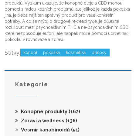
produktů. Výzkum ukazuje, že konopné oleje a CBD mohou
pomoci s řadou kožních problémů, ale jelikož je každá pokožka
jiná, je třeba najít ten správný produkt pro vaše konkrétní
potřeby. A co se mýtu o drogové rekreaci týče, je důležité
rozlišovat mezi psychoaktivním THC a ne-psychoaktivním CBD,
které nezpůsobuje euforii, ale naopak může pomoci udržet naši
pokožku v rovnováze a zdraví.
Štítky:
konopí
pokožka
kosmetika
přínosy
Kategorie
Konopné produkty
(162)
Zdraví a wellness
(136)
Vesmír kanabinoidů
(51)