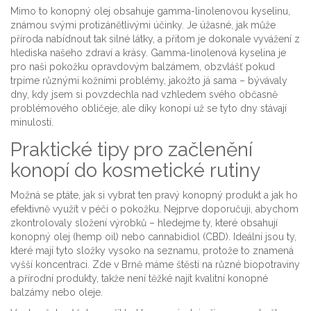
Mimo to konopný olej obsahuje gamma-linolenovou kyselinu,
známou svými protizánětlivými účinky. Je úžasné, jak může
příroda nabídnout tak silné látky, a přitom je dokonale vyvážení z
hlediska našeho zdraví a krásy. Gamma-linolenová kyselina je
pro naši pokožku opravdovým balzámem, obzvlášť pokud
trpíme různými kožními problémy, jakožto já sama – bývávaly
dny, kdy jsem si povzdechla nad vzhledem svého občasně
problémového obličeje, ale díky konopí už se tyto dny stávají
minulostí.
Praktické tipy pro začlenění
konopí do kosmetické rutiny
Možná se ptáte, jak si vybrat ten pravý konopný produkt a jak ho
efektivně využít v péči o pokožku. Nejprve doporučuji, abychom
zkontrolovaly složení výrobků – hledejme ty, které obsahují
konopný olej (hemp oil) nebo cannabidiol (CBD). Ideální jsou ty,
které mají tyto složky vysoko na seznamu, protože to znamená
vyšší koncentraci. Zde v Brně máme štěstí na různé biopotraviny
a přírodní produkty, takže není těžké najít kvalitní konopné
balzámy nebo oleje.