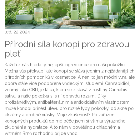
led, 22 2024
Přírodní síla konopí pro zdravou
pleť
Každá z nás hledá ty nejlepší ingredience pro naši pokožku.
Možná vás překvapí, ale konopí se stává jedním z nejžádanějších
přírodních pomocníků v kosmetice. A není to jen módní vlna, ale
opora stále více podpořená vědeckými studiemi. Cannabidiol,
známý jako CBD, je látka, která se získává z rostliny Cannabis
sativa, a naše pokožka si s ní opravdu rozumí. Díky
protizánětlivým, antibakteriálním a antioxidativním vlastnostem
může konopí přinést úlevu pro různé typy pokožky, od akné po
ekzémy a drobné vrásky. Moje zkušenost? Po zařazení
konopných produktů do mé péče jsem si všimla výrazného
zklidnění a hydratace. A to nám v povětšinou chladném a
větrném Brně rozhodně přijde vhod.