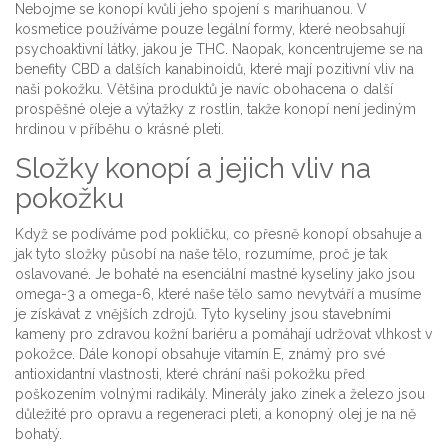
Nebojme se konopí kvůli jeho spojení s marihuanou. V
kosmetice používáme pouze legální formy, které neobsahují
psychoaktivní látky, jakou je THC. Naopak, koncentrujeme se na
benefity CBD a dalších kanabinoidů, které mají pozitivní vliv na
naši pokožku. Většina produktů je navíc obohacena o další
prospěšné oleje a výtažky z rostlin, takže konopí není jediným
hrdinou v příběhu o krásné pleti.
Složky konopí a jejich vliv na
pokožku
Když se podíváme pod pokličku, co přesně konopí obsahuje a
jak tyto složky působí na naše tělo, rozumíme, proč je tak
oslavované. Je bohaté na esenciální mastné kyseliny jako jsou
omega-3 a omega-6, které naše tělo samo nevytváří a musíme
je získávat z vnějších zdrojů. Tyto kyseliny jsou stavebními
kameny pro zdravou kožní bariéru a pomáhají udržovat vlhkost v
pokožce. Dále konopí obsahuje vitamín E, známý pro své
antioxidantní vlastnosti, které chrání naši pokožku před
poškozením volnými radikály. Minerály jako zinek a železo jsou
důležité pro opravu a regeneraci pleti, a konopný olej je na ně
bohatý.