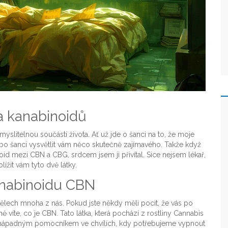
a kanabinoidů
myslitelnou součástí života. Ať už jde o šanci na to, že moje
o šanci vysvětlit vám něco skutečně zajímavého. Takže když
id mezi CBN a CBG, srdcem jsem ji přivítal. Sice nejsem lékař,
žit vám tyto dvě látky.
anabinoidu CBN
v tělech mnoha z nás. Pokud jste někdy měli pocit, že vás po
íte, co je CBN. Tato látka, která pochází z rostliny Cannabis
y nenápadným pomocníkem ve chvílích, kdy potřebujeme vypnout