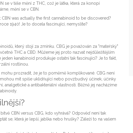
N se v těle mění z THC, což je látka, která za konopí
árne, mění se v CBN.
 CBN was actually the first cannabinoid to be discovered?
roce 1940! Je to docela fascinující, nemyslíte?
inoidů, který stojí za zmínku. CBG je považován za "mateřský"
dy včetně THC a CBD. Můžeme jej proto nazvat nejdůležitějším
jeden kanabinoid produkuje ostatní tak fascinující? Je to fakt,
ální rostlinou.
vám mohu prozradit, že je to poměrně komplikované. CBG není
y mohou mít spíše uklidňující nebo povzbudivý účinek, účinky
, analgetické a antibakteriální vlastnosti. Běžně jej nacházíme
abinoidy.
lnější?
i. V bitvě CBN versus CBG, kdo vyhrává? Odpověď není tak
tát se, která je lepší, jablka nebo hrušky? Záleží to na vašem