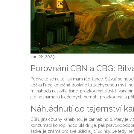
zář, 28 2023
Porovnání CBN a CBG: Bitv
Podívejte se na to, jak mám rád šance. Stávají se neod
kočka Frida konečně dostane tu zachycenou myš, neb
mi náhoda naskytla šanci prozkoumat silnější kanabino
ale neznamená to, že bych nemohl prozkoumat a přiblí
Náhlédnutí do tajemství k
CBN, jinak zvaný kanabinol, je cannabinoid, který je 
konzumaci konopí něco uklidňuje, pak pravděpodobně v
sativa, je známá pro své uklidňující účinky. Je ted