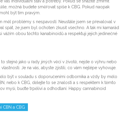
váš individuální stav a potřeby. Pokud se snažíte zmírnit
 v těle, možná budete směřovat spíše k CBG. Pokud naopak
mohl být tím pravým.
 měl problémy s nespavostí. Neustále jsem se převaloval v
al spát, že jsem byl ochoten zkusit všechno. A tak mi kamarád
i vážím obou těchto kanabinoidů a respektuji jejich jedinečné
to stejně jako u řady jiných věcí v životě, nejde o výhru nebo
astnosti. Je na vás, abyste zjistili, co vám nejlépe vyhovuje.
 mělo být v souladu s doporučeními odborníka a vždy by mělo
N, nebo k CBG, dělejte to se znalostí a s respektem k těmto
 lov myši, buďte trpěliví a odhodlaní. Happy cannabinoid
ní CBN a CBG