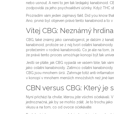
nebo usnout. A není to jen tak ledajaký kanabinoid. CB
zodpovídá za jeho psychoaktivní účinky. Když THC st
Prozradím vám jeden zajímavý fakt. Did you know that
Ano, prvně byl objeven právě tento kanabinoid a to v 
Vítej CBG: Neznámý hrdina
CBG, také známý jako cannabigerol, je dalším z kanab
kanabinoid, protože se z něj tvoří ostatní kanabinoi
protečením v rodině kanabinoidů. Co je ale na tom, že 
že právě tento proces umožňuje konopí být tak univerz
Jestli se ptáte, jak CBG vypadá ve vašem těle, tak 
jako ostatní kanabinoidy. Zatímco ostatní kanabinoid
CBG jsou mnohem širší. Zahrnuje totiž anti-inflamatorní
v konopí v mnohem menších množstvích než jiné kan
CBN versus CBG: Který je si
Nyní přichází ta chvíle, kterou jste všichni očekával
jednoznačná, jak by se mohlo zdát. Je to trochu jako p
vkusu a na tom, co od ovoce očekáváte.