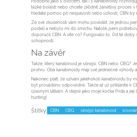
Podobně jako s ovocem, tak i s kanabinoidy rozhoduje 
těžké bolesti nebo chcete zklidnit zánětlivý proces
hledáte pomoc při nespavosti nebo úzkosti, CBN by 
Ze své zkušenosti vám mohu povědět, že jednou jsem
posteli a nebylo mi do smíchu. Natolik jsem potřebov
doporučil CBN. A víte co? Fungovalo to. Od té doby s
schopnosti.
Na závěr
Takže, který kanabinoid je silnější, CBN nebo CBG? Je 
prohru. Oba kanabinoidy mají své jedinečné výhody a vl
Nakonec platí, že užívání jakéhokoli kanabinoidu by
být prováděno odpovědně. Takže ať už přikláníte k CB
úžasným látkám. A stejně jako moje kočka Frida a její
hunting!
Štítky:
CBN
CBG
silnější kanabinoid
srovná