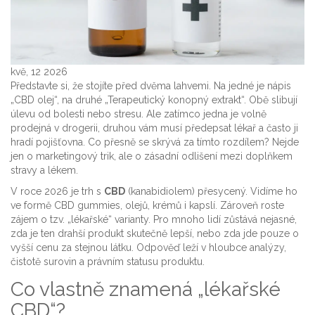
kvě, 12 2026
Představte si, že stojíte před dvěma lahvemi. Na jedné je nápis
„CBD olej“, na druhé „Terapeutický konopný extrakt“. Obě slibují
úlevu od bolesti nebo stresu. Ale zatímco jedna je volně
prodejná v drogerii, druhou vám musí předepsat lékař a často ji
hradí pojišťovna. Co přesně se skrývá za tímto rozdílem? Nejde
jen o marketingový trik, ale o zásadní odlišení mezi doplňkem
stravy a lékem.
V roce 2026 je trh s
CBD
(kanabidiolem) přesycený. Vidíme ho
ve formě
CBD gummies
, olejů, krémů i kapslí. Zároveň roste
zájem o tzv. „lékařské“ varianty. Pro mnoho lidí zůstává nejasné,
zda je ten drahší produkt skutečně lepší, nebo zda jde pouze o
vyšší cenu za stejnou látku. Odpověď leží v hloubce analýzy,
čistotě surovin a právním statusu produktu.
Co vlastně znamená „lékařské
CBD“?