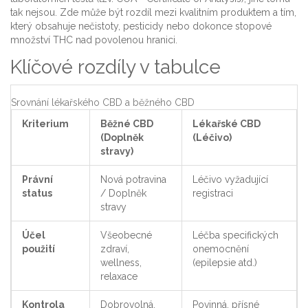
tak nejsou. Zde může být rozdíl mezi kvalitním produktem a tím,
který obsahuje nečistoty, pesticidy nebo dokonce stopové
množství THC nad povolenou hranici.
Klíčové rozdíly v tabulce
Srovnání lékařského CBD a běžného CBD
Kriterium
Běžné CBD
Lékařské CBD
(Doplněk
(Léčivo)
stravy)
Právní
Nová potravina
Léčivo vyžadující
status
/ Doplněk
registraci
stravy
Účel
Všeobecné
Léčba specifických
použití
zdraví,
onemocnění
wellness,
(epilepsie atd.)
relaxace
Kontrola
Dobrovolná,
Povinná, přísné