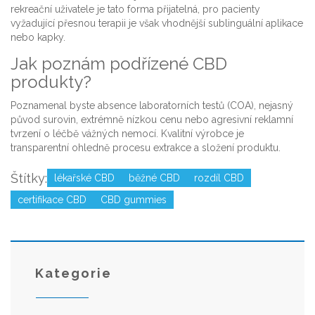
rekreační uživatele je tato forma přijatelná, pro pacienty
vyžadující přesnou terapii je však vhodnější sublinguální aplikace
nebo kapky.
Jak poznám podřízené CBD
produkty?
Poznamenal byste absence laboratorních testů (COA), nejasný
původ surovin, extrémně nízkou cenu nebo agresivní reklamní
tvrzení o léčbě vážných nemocí. Kvalitní výrobce je
transparentní ohledně procesu extrakce a složení produktu.
Štítky:
lékařské CBD
běžné CBD
rozdíl CBD
certifikace CBD
CBD gummies
Kategorie