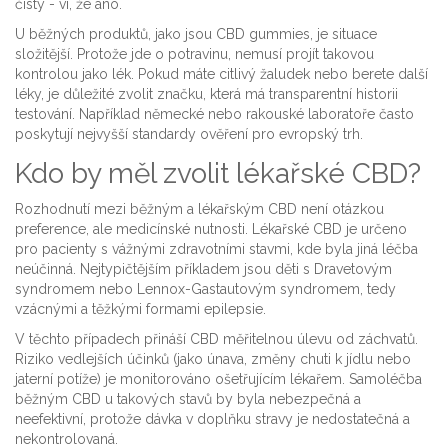
čistý - ví, že ano.
U běžných produktů, jako jsou CBD gummies, je situace
složitější. Protože jde o potravinu, nemusí projít takovou
kontrolou jako lék. Pokud máte citlivý žaludek nebo berete další
léky, je důležité zvolit značku, která má transparentní historii
testování. Například německé nebo rakouské laboratoře často
poskytují nejvyšší standardy ověření pro evropský trh.
Kdo by měl zvolit lékařské CBD?
Rozhodnutí mezi běžným a lékařským CBD není otázkou
preference, ale medicínské nutnosti. Lékařské CBD je určeno
pro pacienty s vážnými zdravotními stavmi, kde byla jiná léčba
neúčinná. Nejtypičtějším příkladem jsou děti s Dravetovým
syndromem nebo Lennox-Gastautovým syndromem, tedy
vzácnými a těžkými formami epilepsie.
V těchto případech přináší CBD měřitelnou úlevu od záchvatů.
Riziko vedlejších účinků (jako únava, změny chuti k jídlu nebo
jaterní potíže) je monitorováno ošetřujícím lékařem. Samoléčba
běžným CBD u takových stavů by byla nebezpečná a
neefektivní, protože dávka v doplňku stravy je nedostatečná a
nekontrolovaná.