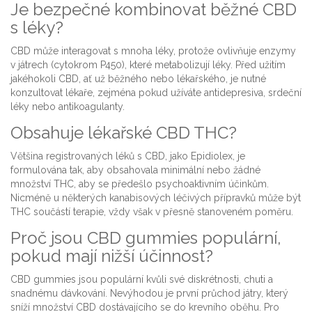
Je bezpečné kombinovat běžné CBD
s léky?
CBD může interagovat s mnoha léky, protože ovlivňuje enzymy
v játrech (cytokrom P450), které metabolizují léky. Před užitím
jakéhokoli CBD, ať už běžného nebo lékařského, je nutné
konzultovat lékaře, zejména pokud užíváte antidepresiva, srdeční
léky nebo antikoagulanty.
Obsahuje lékařské CBD THC?
Většina registrovaných léků s CBD, jako Epidiolex, je
formulována tak, aby obsahovala minimální nebo žádné
množství THC, aby se předešlo psychoaktivním účinkům.
Nicméně u některých kanabisových léčivých přípravků může být
THC součástí terapie, vždy však v přesně stanoveném poměru.
Proč jsou CBD gummies populární,
pokud mají nižší účinnost?
CBD gummies jsou populární kvůli své diskrétnosti, chuti a
snadnému dávkování. Nevýhodou je první průchod játry, který
sníží množství CBD dostávajícího se do krevního oběhu. Pro