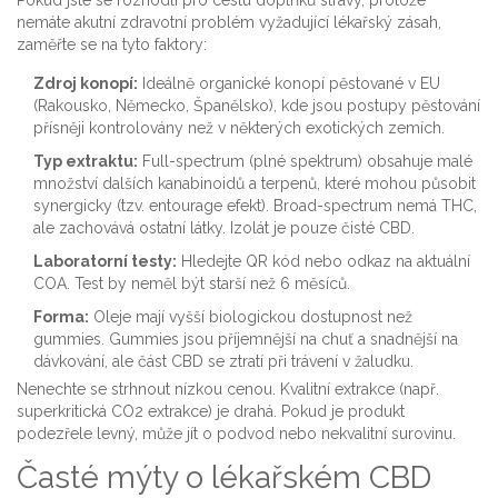
Pokud jste se rozhodli pro cestu doplňků stravy, protože
nemáte akutní zdravotní problém vyžadující lékařský zásah,
zaměřte se na tyto faktory:
Zdroj konopí:
Ideálně organické konopí pěstované v EU
(Rakousko, Německo, Španělsko), kde jsou postupy pěstování
přísněji kontrolovány než v některých exotických zemích.
Typ extraktu:
Full-spectrum (plné spektrum) obsahuje malé
množství dalších kanabinoidů a terpenů, které mohou působit
synergicky (tzv. entourage efekt). Broad-spectrum nemá THC,
ale zachovává ostatní látky. Izolát je pouze čisté CBD.
Laboratorní testy:
Hledejte QR kód nebo odkaz na aktuální
COA. Test by neměl být starší než 6 měsíců.
Forma:
Oleje mají vyšší biologickou dostupnost než
gummies. Gummies jsou příjemnější na chuť a snadnější na
dávkování, ale část CBD se ztratí při trávení v žaludku.
Nenechte se strhnout nízkou cenou. Kvalitní extrakce (např.
superkritická CO2 extrakce) je drahá. Pokud je produkt
podezřele levný, může jít o podvod nebo nekvalitní surovinu.
Časté mýty o lékařském CBD