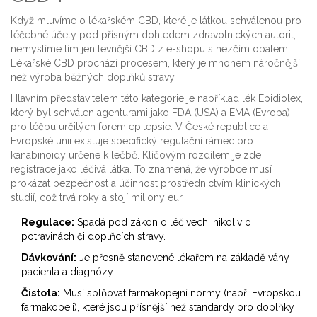
Když mluvíme o
lékařském CBD
, které je
látkou schválenou pro
léčebné účely pod přísným dohledem zdravotnických autorit
,
nemyslíme tím jen levnější CBD z e-shopu s hezčím obalem.
Lékařské CBD prochází procesem, který je mnohem náročnější
než výroba běžných doplňků stravy.
Hlavním představitelem této kategorie je například lék Epidiolex,
který byl schválen agenturami jako FDA (USA) a EMA (Evropa)
pro léčbu určitých forem epilepsie. V České republice a
Evropské unii existuje specifický regulační rámec pro
kanabinoidy určené k léčbě. Klíčovým rozdílem je zde
registrace jako léčivá látka
. To znamená, že výrobce musí
prokázat bezpečnost a účinnost prostřednictvím klinických
studií, což trvá roky a stojí miliony eur.
Regulace:
Spadá pod zákon o léčivech, nikoliv o
potravinách či doplňcích stravy.
Dávkování:
Je přesně stanovené lékařem na základě váhy
pacienta a diagnózy.
Čistota:
Musí splňovat farmakopejní normy (např. Evropskou
farmakopeii), které jsou přísnější než standardy pro doplňky