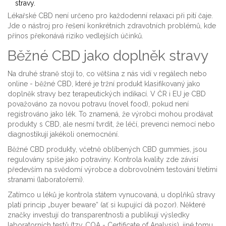
stravy.
Lékařské CBD není určeno pro každodenní relaxaci při pití čaje.
Jde o nástroj pro řešení konkrétních zdravotních problémů, kde
přínos překonává riziko vedlejších účinků.
Běžné CBD jako doplněk stravy
Na druhé straně stojí to, co většina z nás vidí v regálech nebo
online -
běžné CBD
, které je
tržní produkt klasifikovaný jako
doplněk stravy bez terapeutických indikací
. V ČR i EU je CBD
považováno za novou potravu (novel food), pokud není
registrováno jako lék. To znamená, že výrobci mohou prodávat
produkty s CBD, ale nesmí tvrdit, že léčí, prevenci nemocí nebo
diagnostikují jakékoli onemocnění.
Běžné CBD produkty, včetně oblíbených
CBD gummies
, jsou
regulovány spíše jako potraviny. Kontrola kvality zde závisí
především na svědomí výrobce a dobrovolném testování třetími
stranami (laboratořemi).
Zatímco u léků je kontrola státem vynucovaná, u doplňků stravy
platí princip „buyer beware“ (ať si kupující dá pozor). Některé
značky investují do transparentnosti a publikují výsledky
laboratorních testů (tzv. COA - Certificate of Analysis), jiné tomu