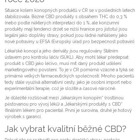
Situace kolem konopných produktů v ČR se v posledních letech
stabilizovala. Běžné CBD produkty s obsahem THC do 0,3 %
(nebo podle některých interpretací do 1 %, ale konzumní
produkty mají tendenci držet se nižší hranice pro jistotu) jsou
legální jako doplňky stravy, pokud jsou řádně nahlášeny jako
nové potraviny u EFSA (Evropský úřad pro bezpečnost potravin).
Lékařské konopí a jeho deriváty jsou regulovány Státním
ústavem pro kontrolu léčiv (SÚKL). Aby mohl lékař předepsat
produkt s CBD jako léčivo, musí mít daný produkt udělení
marketingového povolení. To je v ČR poměrně vzácné a týká se
primárně velkých farmaceutických společností. Mnoho pacientů
tedy stále využívá alternativní cesty, jako je osobní import nebo
experimentální terapie, což je složité a časově náročné.
Je důležité rozlišovat mezi „lékařským konopím“ (rostlinou
pěstovanou pro vývoj léků) a „lékařskými produkty s CBD“
(finálním lékem pro pacienta). První je surovina, druhé je hotový
výrobek s garancí.
Jak vybrat kvalitní běžné CBD?