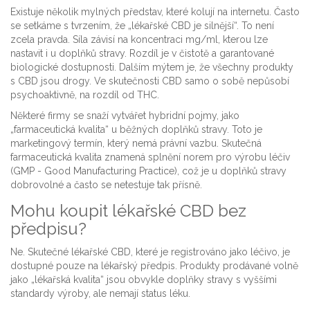
Existuje několik mylných představ, které kolují na internetu. Často
se setkáme s tvrzením, že „lékařské CBD je silnější“. To není
zcela pravda. Síla závisí na koncentraci mg/ml, kterou lze
nastavit i u doplňků stravy. Rozdíl je v čistotě a garantované
biologické dostupnosti. Dalším mýtem je, že všechny produkty
s CBD jsou drogy. Ve skutečnosti CBD samo o sobě nepůsobí
psychoaktivně, na rozdíl od THC.
Některé firmy se snaží vytvářet hybridní pojmy, jako
„farmaceutická kvalita“ u běžných doplňků stravy. Toto je
marketingový termín, který nemá právní vazbu. Skutečná
farmaceutická kvalita znamená splnění norem pro výrobu léčiv
(GMP - Good Manufacturing Practice), což je u doplňků stravy
dobrovolné a často se netestuje tak přísně.
Mohu koupit lékařské CBD bez
předpisu?
Ne. Skutečné lékařské CBD, které je registrováno jako léčivo, je
dostupné pouze na lékařský předpis. Produkty prodávané volně
jako „lékařská kvalita“ jsou obvykle doplňky stravy s vyššími
standardy výroby, ale nemají status léku.