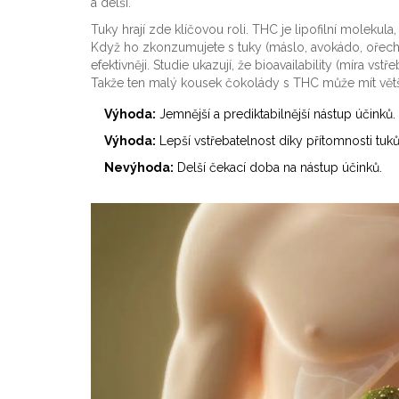
a delší.
Tuky hrají zde klíčovou roli. THC je lipofilní molekul
Když ho zkonzumujete s tuky (máslo, avokádo, ořec
efektivněji. Studie ukazují, že bioavailability (míra v
Takže ten malý kousek čokolády s THC může mít větší
Výhoda:
Jemnější a prediktabilnější nástup účinků.
Výhoda:
Lepší vstřebatelnost díky přítomnosti tuků
Nevýhoda:
Delší čekací doba na nástup účinků.