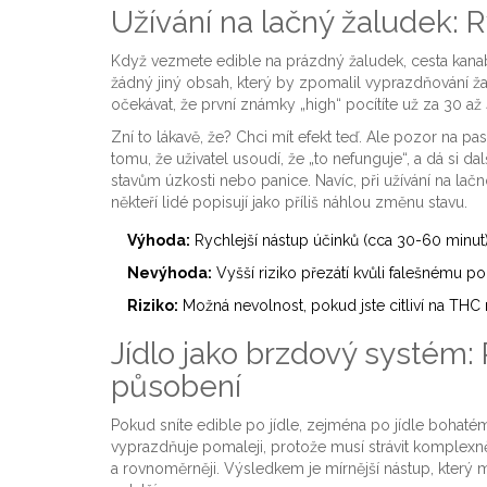
Užívání na lačný žaludek: R
Když vezmete edible na prázdný žaludek, cesta kanab
žádný jiný obsah, který by zpomalil vyprazdňování ž
očekávat, že první známky „high“ pocítíte už za 30 a
Zní to lákavě, že? Chci mít efekt teď. Ale pozor na pa
tomu, že uživatel usoudí, že „to nefunguje“, a dá si da
stavům úzkosti nebo panice. Navíc, při užívání na lač
někteří lidé popisují jako příliš náhlou změnu stavu.
Výhoda:
Rychlejší nástup účinků (cca 30-60 minut)
Nevýhoda:
Vyšší riziko přezátí kvůli falešnému poc
Riziko:
Možná nevolnost, pokud jste citliví na THC 
Jídlo jako brzdový systém
působení
Pokud sníte edible po jídle, zejména po jídle bohaté
vyprazdňuje pomaleji, protože musí strávit komplexn
a rovnoměrněji. Výsledkem je mírnější nástup, který mů