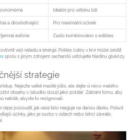
ovnoměrná
Ideální pro většinu lidí
ilná a dlouhotrvající
Pro maximální účinek
říjemná euforie
Často kombinováno s edibles
ovlivnit vaši náladu a energii. Pokles cukru v krvi může zesílit
es
spolu s jiným zdrojem sacharidů udržujete hladinu glukózy
nější strategie
přístup. Nejezte velké masité jídlo, ale dejte si něco malého.
tví obsahu v žaludku slouží jako polštář. Zabrání tomu, aby
 natolik, abyste to rezignovali.
m lépe posoudit, jak vaše tělo reaguje na danou dávku. Pokud
dlejší účinky, jako je sucho v ústech nebo lehčí závratě,
í.