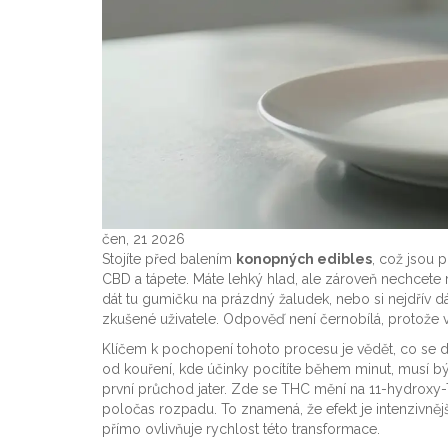
čen, 21 2026
Stojíte před balením
konopných edibles
, což jsou
p
CBD
a tápete. Máte lehký hlad, ale zároveň nechcete ris
dát tu gumičku na prázdný žaludek, nebo si nejdřív dá
zkušené uživatele. Odpověď není černobílá, protože va
Klíčem k pochopení tohoto procesu je vědět, co se d
od kouření, kde účinky pocítíte během minut, musí b
první průchod jater. Zde se THC mění na 11-hydroxy-
poločas rozpadu. To znamená, že efekt je intenzivnější
přímo ovlivňuje rychlost této transformace.