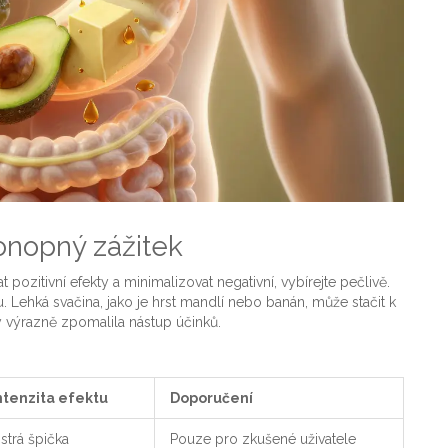
 konopný zážitek
pozitivní efekty a minimalizovat negativní, vybírejte pečlivě.
tku. Lehká svačina, jako je hrst mandlí nebo banán, může stačit k
y výrazně zpomalila nástup účinků.
ntenzita efektu
Doporučení
strá špička
Pouze pro zkušené uživatele