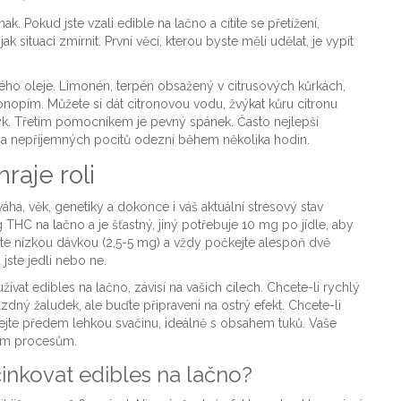
k. Pokud jste vzali edible na lačno a cítíte se přetížení,
situaci zmírnit. První věcí, kterou byste měli udělat, je vypít
o oleje. Limonén, terpén obsažený v citrusových kůrkách,
nopím. Můžete si dát citronovou vodu, žvýkat kůru citronu
k. Třetím pomocníkem je pevný spánek. Často nejlepší
šina nepříjemných pocitů odezní během několika hodin.
raje roli
ha, věk, genetiky a dokonce i váš aktuální stresový stav
 THC na lačno a je šťastný, jiný potřebuje 10 mg po jídle, aby
něte nízkou dávkou (2,5-5 mg) a vždy počkejte alespoň dvě
jste jedli nebo ne.
ívat edibles na lačno, závisí na vašich cílech. Chcete-li rychlý
ázdný žaludek, ale buďte připraveni na ostrý efekt. Chcete-li
 dejte předem lehkou svačinu, ideálně s obsahem tuků. Vaše
kým procesům.
inkovat edibles na lačno?