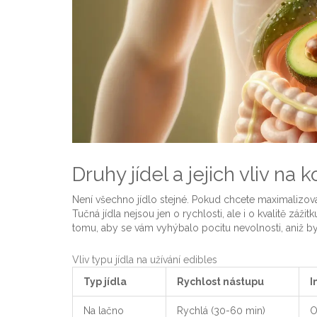
Druhy jídel a jejich vliv na
Není všechno jídlo stejné. Pokud chcete maximalizovat 
Tučná jídla nejsou jen o rychlosti, ale i o kvalitě záži
tomu, aby se vám vyhýbalo pocitu nevolnosti, aniž b
Vliv typu jídla na užívání edibles
Typ jídla
Rychlost nástupu
I
Na lačno
Rychlá (30-60 min)
O