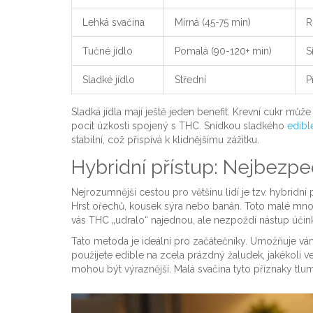
Lehká svačina
Mírná (45-75 min)
R
Tučné jídlo
Pomalá (90-120+ min)
S
Sladké jídlo
Střední
P
Sladká jídla mají ještě jeden benefit. Krevní cukr může 
pocit úzkosti spojený s THC. Snídkou sladkého
edibl
stabilní, což přispívá k klidnějšímu zážitku.
Hybridní přístup: Nejbezpeč
Nejrozumnější cestou pro většinu lidí je tzv. hybridní 
Hrst ořechů, kousek sýra nebo banán. Toto malé množs
vás THC „udralo“ najednou, ale nezpoždí nástup účinků
Tato metoda je ideální pro začátečníky. Umožňuje vá
použijete edible na zcela prázdný žaludek, jakékoli ve
mohou být výraznější. Malá svačina tyto příznaky tlum