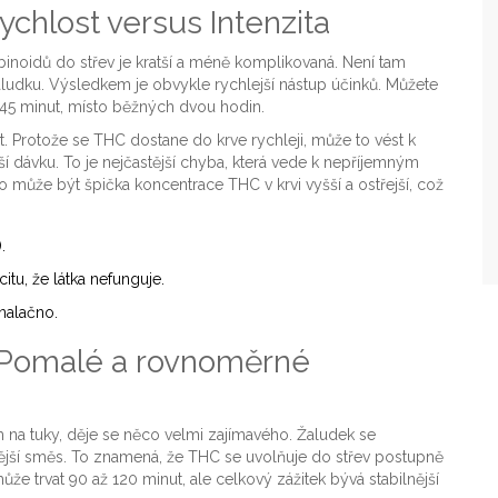
ychlost versus Intenzita
inoidů do střev je kratší a méně komplikovaná. Není tam
aludku. Výsledkem je obvykle rychlejší nástup účinků. Můžete
ž 45 minut, místo běžných dvou hodin.
st. Protože se THC dostane do krve rychleji, může to vést k
lší dávku. To je nejčastější chyba, která vede k nepříjemným
no může být špička koncentrace THC v krvi vyšší a ostřejší, což
.
itu, že látka nefunguje.
nalačno.
: Pomalé a rovnoměrné
m na tuky, děje se něco velmi zajímavého. Žaludek se
ější směs. To znamená, že THC se uvolňuje do střev postupně
že trvat 90 až 120 minut, ale celkový zážitek bývá stabilnější