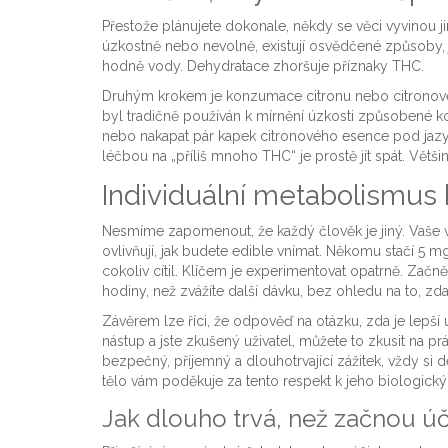
Přestože plánujete dokonale, někdy se věci vyvinou jina
úzkostně nebo nevolně, existují osvědčené způsoby, jak 
hodně vody. Dehydratace zhoršuje příznaky THC.
Druhým krokem je konzumace citronu nebo citronovéh
byl tradičně používán k mírnění úzkosti způsobené ko
nebo nakapat pár kapek citronového esence pod jazy
léčbou na „příliš mnoho THC“ je prostě jít spát. Vět
Individuální metabolismus h
Nesmíme zapomenout, že každý člověk je jiný. Vaše vá
ovlivňují, jak budete edible vnímat. Někomu stačí 5 mg
cokoliv cítil. Klíčem je experimentovat opatrně. Zač
hodiny, než zvážíte další dávku, bez ohledu na to, zda 
Závěrem lze říci, že odpověď na otázku, zda je lepší už
nástup a jste zkušený uživatel, můžete to zkusit na pr
bezpečný, příjemný a dlouhotrvající zážitek, vždy si
tělo vám poděkuje za tento respekt k jeho biologic
Jak dlouho trvá, než začnou úč