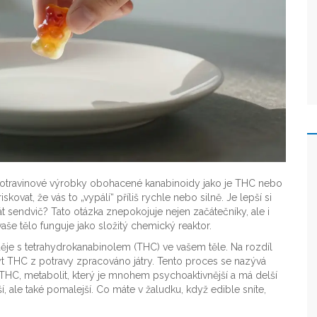
otravinové výrobky obohacené kanabinoidy jako je THC nebo
kovat, že vás to „vypálí“ příliš rychle nebo silně. Je lepší si
t sendvič? Tato otázka znepokojuje nejen začátečníky, ale i
še tělo funguje jako složitý chemický reaktor.
ěje s tetrahydrokanabinolem (THC) ve vašem těle. Na rozdíl
ýt THC z potravy zpracováno játry. Tento proces se nazývá
THC, metabolit, který je mnohem psychoaktivnější a má delší
, ale také pomalejší. Co máte v žaludku, když edible sníte,