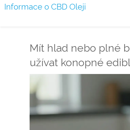
Informace o CBD Oleji
Mít hlad nebo plné b
užívat konopné edib