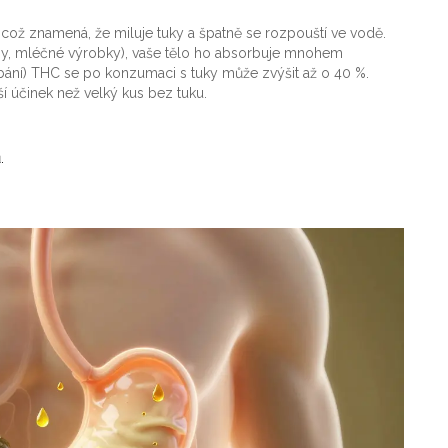
a, což znamená, že miluje tuky a špatně se rozpouští ve vodě.
hy, mléčné výrobky), vaše tělo ho absorbuje mnohem
střebání) THC se po konzumaci s tuky může zvýšit až o 40 %.
 účinek než velký kus bez tuku.
.