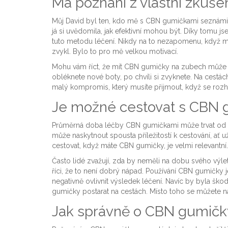
Má poznání z vlastní zkuš
Můj David byl ten, kdo mě s CBN gumičkami seznámil
já si uvědomila, jak efektivní mohou být. Díky tomu 
tuto metodu léčení. Nikdy na to nezapomenu, když mi D
zvykl. Bylo to pro mě velkou motivací.
Mohu vám říct, že mít CBN gumičky na zubech může 
obléknete nové boty, po chvíli si zvyknete. Na cestách
malý kompromis, který musíte přijmout, když se rozh
Je možné cestovat s CBN
Průměrná doba léčby CBN gumičkami může trvat od 
může naskytnout spousta příležitostí k cestování, ať
cestovat, když máte CBN gumičky, je velmi relevantní.
Často lidé zvažují, zda by neměli na dobu svého výl
říci, že to není dobrý nápad. Používání CBN gumičk
negativně ovlivnit výsledek léčení. Navíc by byla škoda
gumičky postarat na cestách. Místo toho se můžete na
Jak správně o CBN gumičk