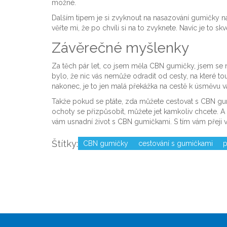
možné.
Dalším tipem je si zvyknout na nasazování gumičky n
věřte mi, že po chvíli si na to zvyknete. Navíc je to s
Závěrečné myšlenky
Za těch pár let, co jsem měla CBN gumičky, jsem se na
bylo, že nic vás nemůže odradit od cesty, na které t
nakonec, je to jen malá překážka na cestě k úsměvu v
Takže pokud se ptáte, zda můžete cestovat s CBN gu
ochoty se přizpůsobit, můžete jet kamkoliv chcete. A 
vám usnadní život s CBN gumičkami. S tím vám přeji 
Štítky:
CBN gumičky
cestování s gumičkami
p