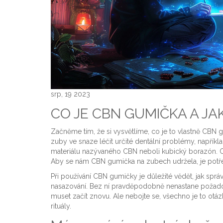
srp, 19 2023
CO JE CBN GUMIČKA A JAK
Začněme tím, že si vysvětlíme, co je to vlastně CBN
zuby ve snaze léčit určité dentální problémy, napřík
materiálu nazývaného CBN neboli kubický borazón. CBN 
Aby se nám CBN gumička na zubech udržela, je potřeba
Při používání CBN gumičky je důležité vědět, jak sprá
nasazování. Bez ní pravděpodobně nenastane požado
muset začít znovu. Ale nebojte se, všechno je to otázk
rituály.