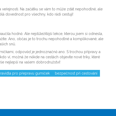
a veřejnosti. Na začátku se vám to může zdát nepohodlné, ale
kvělá dovednost pro všechny, kdo rádi cestují!
učila hodně. Ale nejdůležitější lekce, kterou jsem si odnesla,
oužíte. Ano, občas je to trochu nepohodlné a komplikované, ale
ašich snů.
mičkami, odpověď je jednoznačně ano. S trochou přípravy a
kdo ví, možná že někde na cestách objevíte nové triky, které
vše nejlepší na vašem dobrodružství!
ravidla pro přepravu gumiček
bezpečnost při cestování