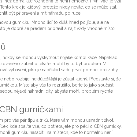
ší než doma, ale rozhodně to není nemožné. První věcí je vzít
nto krok je klíčový, protože nikdy nevíte, co se může stát.
ít být připraveni a mít náhradu po ruce.
 novou gumičku. Mnoho lidí to dělá hned po jídle, ale na
to je dobré se předem připravit a najít vždy vhodné místo,
mů
, někdy se mohou vyskytnout nějaké komplikace. Například
alizovaného zubního lékaře, mohl by to být problém. V
vé vybavení, jako je například sadu první pomoci pro zuby.
ebo rozbije, nejdůležitější je zůstat klidný. Představte si, že
umičkou. Místo aby vás to rozrušilo, berte to jako součást
 sebou nějaké náhradní díly, abyste mohli problém rychle
 s CBN gumičkami
pro vás pár tipů a triků, které vám mohou usnadnit život.
íček, kde sbalíte vše, co potřebujete pro péči o CBN gumičky.
 mohli gumičku nasadit i na místech, kde to normálně není