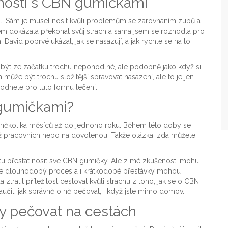
enosti s CBN gumičkami
. Sám je musel nosit kvůli problémům se zarovnáním zubů a
jsem dokázala překonat svůj strach a sama jsem se rozhodla pro
avid poprvé ukázal, jak se nasazují, a jak rychle se na to
být ze začátku trochu nepohodlné, ale podobně jako když si
 může být trochu složitější spravovat nasazení, ale to je jen
odnete pro tuto formu léčení.
 gumičkami?
několika měsíců až do jednoho roku. Během této doby se
 už pracovních nebo na dovolenou. Takže otázka, zda můžete
etu přestat nosit své CBN gumičky. Ale z mé zkušenosti mohu
y je dlouhodobý proces a i krátkodobé přestávky mohou
 ztratit příležitost cestovat kvůli strachu z toho, jak se o CBN
učit, jak správně o ně pečovat, i když jste mimo domov.
y pečovat na cestách