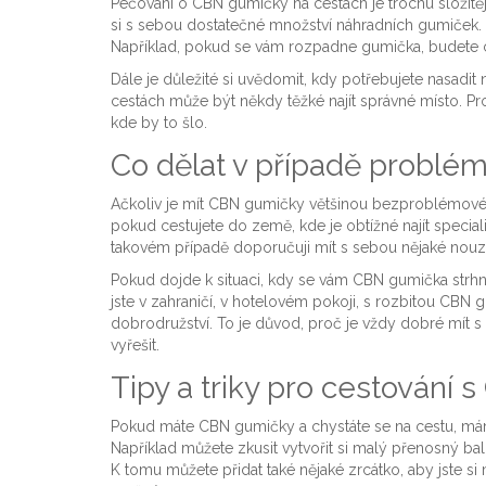
Pečování o CBN gumičky na cestách je trochu složitěj
si s sebou dostatečné množství náhradních gumiček. Te
Například, pokud se vám rozpadne gumička, budete cht
Dále je důležité si uvědomit, kdy potřebujete nasadit
cestách může být někdy těžké najít správné místo. Pro
kde by to šlo.
Co dělat v případě problé
Ačkoliv je mít CBN gumičky většinou bezproblémové
pokud cestujete do země, kde je obtížné najít speci
takovém případě doporučuji mít s sebou nějaké nouzo
Pokud dojde k situaci, kdy se vám CBN gumička strhne n
jste v zahraničí, v hotelovém pokoji, s rozbitou CBN g
dobrodružství. To je důvod, proč je vždy dobré mít s
vyřešit.
Tipy a triky pro cestování
Pokud máte CBN gumičky a chystáte se na cestu, mám 
Například můžete zkusit vytvořit si malý přenosný bal
K tomu můžete přidat také nějaké zrcátko, aby jste si