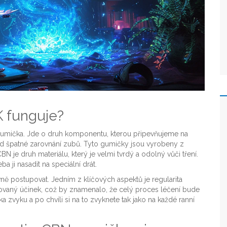
 funguje?
 gumička. Jde o druh komponentu, kterou připevňujeme na
lad špatné zarovnání zubů. Tyto gumičky jsou vyrobeny z
je druh materiálu, který je velmi tvrdý a odolný vůči tření.
 ji nasadit na speciální drát.
vně postupovat. Jedním z klíčových aspektů je regularita
vaný účinek, což by znamenalo, že celý proces léčení bude
a zvyku a po chvíli si na to zvyknete tak jako na každé ranní