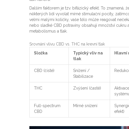
Dalším faktorem je tzv. bifázický efekt. To znamená,
některých lidí vyvolat mírné stimulační pocity, zatím
velmi malými količky, vaše tělo může reagovat neč
nebo sladké CBD potraviny obsahují množství cukru a
metabolismus a tlak.
Srovnání vlivu CBD vs. THC na krevní tlak
Složka
Typický vliv na
Hlavní
tlak
CBD (čisté)
Snížení /
Redukce
Stabilizace
THC
Zvýšení (časté)
Aktivac
systém
Full-spectrum
Mírné snížení
Synergi
CBD
efekt)