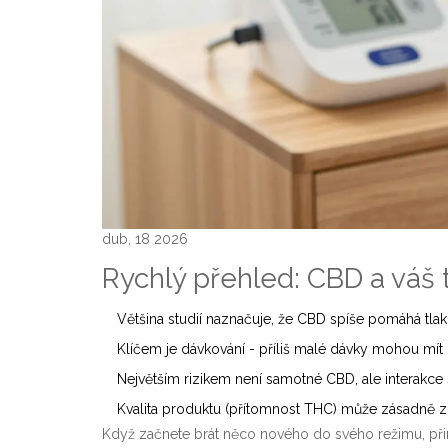
dub, 18 2026
Rychlý přehled: CBD a váš 
Většina studií naznačuje, že CBD spíše pomáhá tlak
Klíčem je dávkování - příliš malé dávky mohou mít
Největším rizikem není samotné CBD, ale interakce s
Kvalita produktu (přítomnost THC) může zásadně zm
Když začnete brát něco nového do svého režimu, př