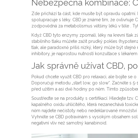
Nebezpečná kombinace: CB
Zde přichází ta část, kde musíte být opravdu opatrní. 
spolupracuje s léky. CBD je známé tím, že ovlivňuje
C
zodpovědná za metabolismus většiny léků v těle
. T
Když CBD tyto enzymy zpomalí, léky na krevní tlak zůst
stabilního tlaku můžete zažít prudký pokles (hypotenz
tlak, ale paradoxně příliš nízký, který může být ste
inhibitory, je naprostou nutností konzultace s lékaře
Jak správně užívat CBD, pok
Pokud chcete využít CBD pro relaxaci, ale bojíte se o
Doporučuji metodu „start low, go slow“. Začněte s 5-1
před užitím a asi dvě hodiny po něm. Tímto způsobem z
Soustřeďte se na produkty s certifikací. Hledejte tzv.
C
kapalného oxidu uhličitého, která nezanechává toxick
něm najdete nečistoty nebo nedeklarované množství 
Vyhněte se CBD potravinám s vysokým obsahem soli n
negativní vliv než samotný kanabinoid.