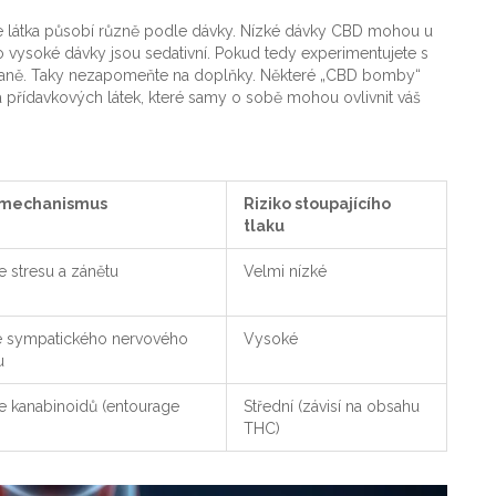
 že látka působí různě podle dávky. Nízké dávky CBD mohou u
co vysoké dávky jsou sedativní. Pokud tedy experimentujete s
ekaně. Taky nezapomeňte na doplňky. Některé „CBD bomby“
 přídavkových látek, které samy o sobě mohou ovlivnit váš
 mechanismus
Riziko stoupajícího
tlaku
 stresu a zánětu
Velmi nízké
e sympatického nervového
Vysoké
u
e kanabinoidů (entourage
Střední (závisí na obsahu
THC)