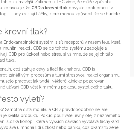
 o tohle zajímavější. Zatímco u THC víme, že může způsobit
ou zprávou je, že
CBD a krevní tlak
obvykle spolupracují v
gii, i tady existují háčky, které mohou způsobit, že se budete
 krevní tlak?
na
Endokanabinoidní systém
is
síť receptorů v našem těle, která
 imunitní reakci
. CBD se do tohoto systému zapojuje a
ívají CBD pro úzkost nebo stres, si všimne, že se jejich tělo
ci tlaku.
enalin, což stahuje cévy a tlačí tlak nahoru.
CBD
is
proti zánětlivým procesům a tlumí stresovou reakci organismu
muselo pracovat tak tvrdě. Některé klinické pozorování
elné užívání CBD vést k mírnému poklesu systolického tlaku.
řesto vyletí?
lak? Samotná čistá molekula CBD pravděpodobně ne, ale
nich je kvalita produktu. Pokud používáte levný olej z neznámého
vní složka konopí, která v vyšších dávkách vyvolává tachykardii
 vyvolává u mnoha lidí úzkost nebo paniku, což okamžitě žene