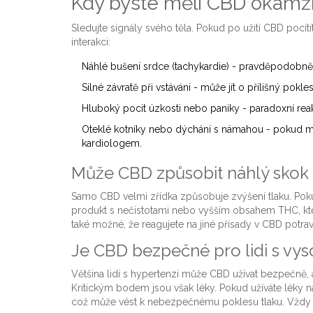
Kdy byste měli CBD okamži
Sledujte signály svého těla. Pokud po užití CBD pocítí
interakci:
Náhlé bušení srdce (tachykardie) - pravděpodobn
Silné závratě při vstávání - může jít o přílišný pokle
Hluboký pocit úzkosti nebo paniky - paradoxní reak
Oteklé kotníky nebo dýchání s námahou - pokud mát
kardiologem.
Může CBD způsobit náhlý skok 
Samo CBD velmi zřídka způsobuje zvýšení tlaku. Pokud
produkt s nečistotami nebo vyšším obsahem THC, kter
také možné, že reagujete na jiné přísady v CBD potrav
Je CBD bezpečné pro lidi s vy
Většina lidí s hypertenzí může CBD užívat bezpečně,
Kritickým bodem jsou však léky. Pokud užíváte léky n
což může vést k nebezpečnému poklesu tlaku. Vždy s