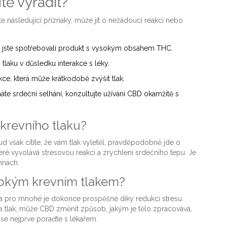
tě vyřadit?
te následující příznaky, může jít o nežádoucí reakci nebo
ě jste spotřebovali produkt s vysokým obsahem THC.
s tlaku v důsledku interakce s léky.
ce, která může krátkodobě zvýšit tlak.
e srdeční selhání, konzultujte užívání CBD okamžitě s
krevního tlaku?
 však cítíte, že vám tlak vyletěl, pravděpodobně jde o
é vyvolává stresovou reakci a zrychlení srdečního tepu. Je
inách.
sokým krevním tlakem?
 a pro mnohé je dokonce prospěšné díky redukci stresu.
a tlak, může CBD změnit způsob, jakým je tělo zpracovává,
e nejprve poraďte s lékařem.