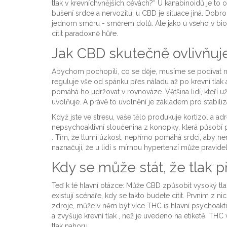
tlak v krevníchvnějších cévách?“ U kanabinoidů je to
bušení srdce a nervozitu, u CBD je situace jiná. Dobr
jednom směru - směrem dolů. Ale jako u všeho v biolo
cítit paradoxně hůře.
Jak CBD skutečně ovlivňuje
Abychom pochopili, co se děje, musíme se podívat 
reguluje vše od spánku přes náladu až po krevní tlak a
pomáhá ho udržovat v rovnováze. Většina lidí, kteří už
uvolňuje. A právě to uvolnění je základem pro stabiliza
Když jste ve stresu, vaše tělo produkuje kortizol a adr
nepsychoaktivní sloučenina z konopky, která působí 
. Tím, že tlumí úzkost, nepřímo pomáhá srdci, aby ne
naznačují, že u lidí s mírnou hypertenzí může pravid
Kdy se může stát, že tlak p
Teď k té hlavní otázce: Může CBD způsobit vysoký t
existují scénáře, kdy se takto budete cítit. Prvním z 
zdroje, může v něm být více
THC
is
hlavní psychoakti
a zvyšuje krevní tlak
, než je uvedeno na etiketě. THC
tlak nahoru.