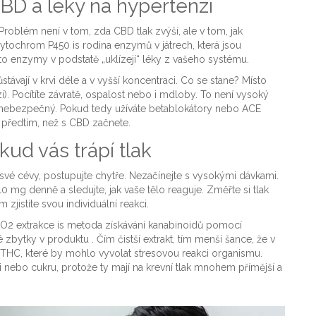
D a léky na hypertenzi
Problém není v tom, zda CBD tlak zvýší, ale v tom, jak
ytochrom P450
is
rodina enzymů v játrech, která jsou
yto enzymy v podstatě „uklízejí“ léky z vašeho systému.
ávají v krvi déle a v vyšší koncentraci. Co se stane? Místo
i). Pocítíte závratě, ospalost nebo i mdloby. To není vysoký
jně nebezpečný. Pokud tedy užíváte betablokátory nebo ACE
m předtím, než s CBD začnete.
ud vás trápí tlak
 své cévy, postupujte chytře. Nezačínejte s vysokými dávkami.
0 mg denně a sledujte, jak vaše tělo reaguje. Změřte si tlak
jistíte svou individuální reakci.
O2 extrakce
is
metoda získávání kanabinoidů pomocí
é zbytky v produktu
. Čím čistší extrakt, tím menší šance, že v
THC, které by mohlo vyvolat stresovou reakci organismu.
ebo cukru, protože ty mají na krevní tlak mnohem přímější a