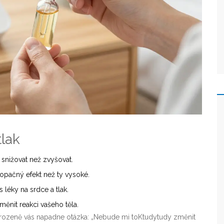
tlak
 snižovat než zvyšovat.
 opačný efekt než ty vysoké.
 léky na srdce a tlak.
ěnit reakci vašeho těla.
irozeně vás napadne otázka: „Nebude mi toKtudytudy změnit