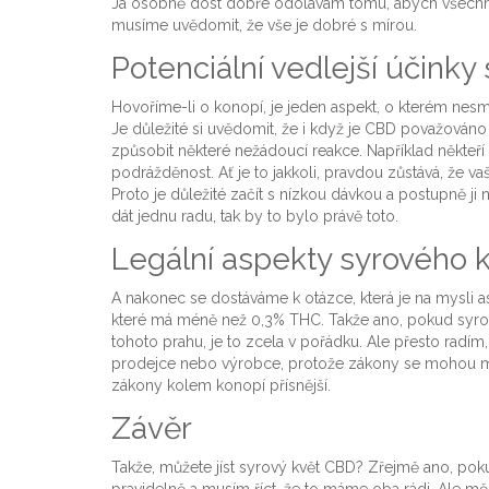
Já osobně dost dobře odolávám tomu, abych všechny t
musíme uvědomit, že vše je dobré s mírou.
Potenciální vedlejší účink
Hovoříme-li o konopí, je jeden aspekt, o kterém nesm
Je důležité si uvědomit, že i když je CBD považován
způsobit některé nežádoucí reakce. Například někteří
podrážděnost. Ať je to jakkoli, pravdou zůstává, že 
Proto je důležité začít s nízkou dávkou a postupně j
dát jednu radu, tak by to bylo právě toto.
Legální aspekty syrového 
A nakonec se dostáváme k otázce, která je na mysli as
které má méně než 0,3% THC. Takže ano, pokud syrový
tohoto prahu, je to zcela v pořádku. Ale přesto radím, 
prodejce nebo výrobce, protože zákony se mohou mě
zákony kolem konopí přísnější.
Závěr
Takže, můžete jíst syrový květ CBD? Zřejmě ano, po
pravidelně a musím říct, že to máme oba rádi. Ale mějt