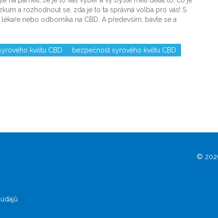
ýzkum a rozhodnout se, zda je to ta správná volba pro vás! S
o lékaře nebo odborníka na CBD. A především, bavte se a
syrového květu CBD
bezpečnost syrového květu CBD
© 2026
údajů