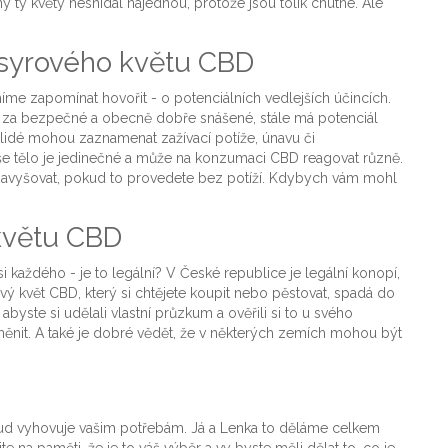
y květy nesnídal najednou, protože jsou tolik chutné. Ale
y syrového květu CBD
íme zapomínat hovořit - o potenciálních vedlejších účincích.
o za bezpečné a obecně dobře snášené, stále má potenciál
 lidé mohou zaznamenat zažívací potíže, únavu či
vaše tělo je jedinečné a může na konzumaci CBD reagovat různě.
i navyšovat, pokud to provedete bez potíží. Kdybych vám mohl
květu CBD
i každého - je to legální? V České republice je legální konopí,
 květ CBD, který si chtějete koupit nebo pěstovat, spadá do
abyste si udělali vlastní průzkum a ověřili si to u svého
nit. A také je dobré vědět, že v některých zemích mohou být
kud vyhovuje vašim potřebám. Já a Lenka to děláme celkem
e na paměti, že je to váš výběr a vy byste měli dělat to, co je