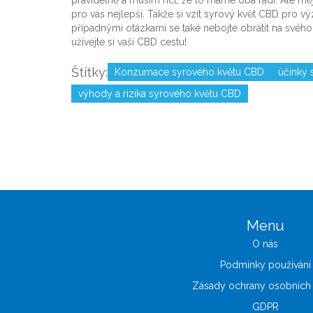
pro vás nejlepší. Takže si vzít syrový květ CBD pro v
případnými otázkami se také nebojte obrátit na svéh
užívejte si vaši CBD cestu!
Štítky:
Konzumace syrového květu CBD
účinky 
výhody a rizika syrového květu CBD
Menu
O nás
Podmínky používání
Zásady ochrany osobních 
GDPR