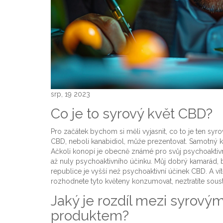
srp, 19 2023
Co je to syrový květ CBD?
Pro začátek bychom si měli vyjasnit, co to je ten syr
CBD, neboli kanabidiol, může prezentovat. Samotný ka
Ačkoli konopí je obecně známé pro svůj psychoaktivn
až nuly psychoaktivního účinku. Můj dobrý kamarád, b
republice je vyšší než psychoaktivní účinek CBD. A vít
rozhodnete tyto květeny konzumovat, neztratíte soust
Jaký je rozdíl mezi syro
produktem?