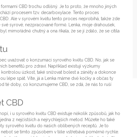
ími formami CBD trochu odlišný. Je to proto, že mnoho jiných
rochází procesem tzv. decarboxylace. Tento proces
mu CBD. Ale v syrovém květu tento proces neprobíhá, takže zde
 své syrové, nezpracované formě. Lenka, moje drahoušek,
yl mimořádně chutný a ona říkala, že se jí zdálo, že se cítila
tu
vůbec uvažovat o konzumaci syrového květu CBD. No, jak se
ích benefitů pro zdraví. Například existují výzkumy
ontrolou úzkost, také snižovat bolest a záněty a dokonce
 lépe spát. Víte, já a Lenka máme dvě kočky a občas ty
 od té doby, co konzumujeme CBD, se zdá, že nás to ruší
ět CBD
opí, i u syrového květu CBD existuje několik způsobů, jak ho
jedna z nejčistších a nejrychlejších metod. Můžete ho také
obty syrového květu do našich oblíbených receptů. Je to
D, neboť se tímto způsobem v těle vstřebává poměrně rychle.