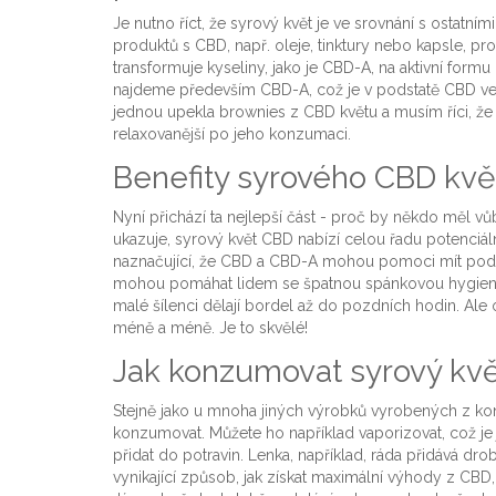
Je nutno říct, že syrový květ je ve srovnání s ostatn
produktů s CBD, např. oleje, tinktury nebo kapsle, p
transformuje kyseliny, jako je CBD-A, na aktivní for
najdeme především CBD-A, což je v podstatě CBD ve
jednou upekla brownies z CBD květu a musím říci, že b
relaxovanější po jeho konzumaci.
Benefity syrového CBD kvě
Nyní přichází ta nejlepší část - proč by někdo měl 
ukazuje, syrový květ CBD nabízí celou řadu potenciáln
naznačující, že CBD a CBD-A mohou pomoci mít pod k
mohou pomáhat lidem se špatnou spánkovou hygienou
malé šílenci dělají bordel až do pozdních hodin. Ale
méně a méně. Je to skvělé!
Jak konzumovat syrový kv
Stejně jako u mnoha jiných výrobků vyrobených z kon
konzumovat. Můžete ho například vaporizovat, což je 
přidat do potravin. Lenka, například, ráda přidává dr
vynikající způsob, jak získat maximální výhody z CB