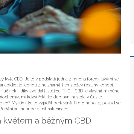
ový květ CBD. Je to v podstatě jedna z mnoha forem, jakými se
nabidiol je jednou z nejznámějších složek rostliny konopí.
í účinek - díky své další složce THC - CBD je vlastně mírného
iochemik, mi kdysi řekl, že dopravní hustota v České
e co? Myslím, že to vyjádřil perfektně. Proto nebojte, pokud se
ředění ani nebudete mít halucinace.
vým květem a běžným CBD