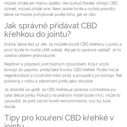
můžeš přidat jen malou špetku. Ale pokud hledáš silnější CBD
účinek, můžeš přidat více. Není žádné tvrdé a rychlé pravidlo,
takže se můžeš pohybovat podle toho, jak se cítíš.
Jak správně přidávat CBD
křehkou do jointu?
Dobrá, takže teď už víte, že můžete kouřit CBD křehkou v jointu a
proč byste to mohli chtít udělat. Ale jak to správně udělat? Je to
vlastně celkem jednoduché.
Nejdříve si připravíš joint běžným způsobem. Když vložíš
konopí do papírku, přidej také trochu CBD křehké. Podle mě je
nejjednodušší ji rozdrobit mezi prsty a posypat ji po konopí. Pak
pokračuj v rolbu a zakončení jointu jako obvykle.
Je důležité se ujistit, že CBD křehká je správně rozmístěna po
celé délce jointu. Pokud ji na jednom místě bude moc, může to
způsobit, že joint začne hořet nerovnoměrně, což by byla
škoda.
Tipy pro kouření CBD křehké v
jointu