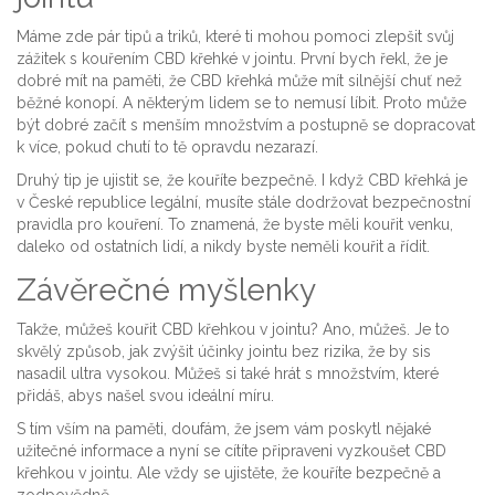
Máme zde pár tipů a triků, které ti mohou pomoci zlepšit svůj
zážitek s kouřením CBD křehké v jointu. První bych řekl, že je
dobré mít na paměti, že CBD křehká může mít silnější chuť než
běžné konopí. A některým lidem se to nemusí líbit. Proto může
být dobré začít s menším množstvím a postupně se dopracovat
k více, pokud chutí to tě opravdu nezarazí.
Druhý tip je ujistit se, že kouříte bezpečně. I když CBD křehká je
v České republice legální, musíte stále dodržovat bezpečnostní
pravidla pro kouření. To znamená, že byste měli kouřit venku,
daleko od ostatních lidí, a nikdy byste neměli kouřit a řídit.
Závěrečné myšlenky
Takže, můžeš kouřit CBD křehkou v jointu? Ano, můžeš. Je to
skvělý způsob, jak zvýšit účinky jointu bez rizika, že by sis
nasadil ultra vysokou. Můžeš si také hrát s množstvím, které
přidáš, abys našel svou ideální míru.
S tím vším na paměti, doufám, že jsem vám poskytl nějaké
užitečné informace a nyní se cítíte připraveni vyzkoušet CBD
křehkou v jointu. Ale vždy se ujistěte, že kouříte bezpečně a