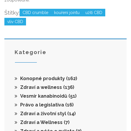
zodpovědně.
Štítky:
CBD crumble
kouření jointu
užití CBD
vliv CBD
Kategorie
Konopné produkty
(162)
Zdraví a wellness
(136)
Vesmír kanabinoidů
(51)
Právo a legislativa
(16)
Zdraví a životní styl
(14)
Zdraví a Wellness
(7)