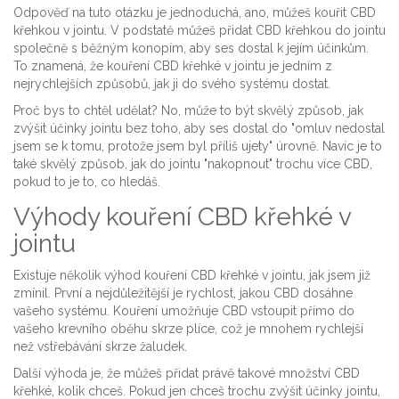
Odpověď na tuto otázku je jednoduchá, ano, můžeš kouřit CBD
křehkou v jointu. V podstatě můžeš přidat CBD křehkou do jointu
společně s běžným konopím, aby ses dostal k jejím účinkům.
To znamená, že kouření CBD křehké v jointu je jedním z
nejrychlejších způsobů, jak ji do svého systému dostat.
Proč bys to chtěl udělat? No, může to být skvělý způsob, jak
zvýšit účinky jointu bez toho, aby ses dostal do "omluv nedostal
jsem se k tomu, protože jsem byl příliš ujety" úrovně. Navíc je to
také skvělý způsob, jak do jointu "nakopnout" trochu více CBD,
pokud to je to, co hledáš.
Výhody kouření CBD křehké v
jointu
Existuje několik výhod kouření CBD křehké v jointu, jak jsem již
zmínil. První a nejdůležitější je rychlost, jakou CBD dosáhne
vašeho systému. Kouření umožňuje CBD vstoupit přímo do
vašeho krevního oběhu skrze plíce, což je mnohem rychlejší
než vstřebávání skrze žaludek.
Další výhoda je, že můžeš přidat právě takové množství CBD
křehké, kolik chceš. Pokud jen chceš trochu zvýšit účinky jointu,