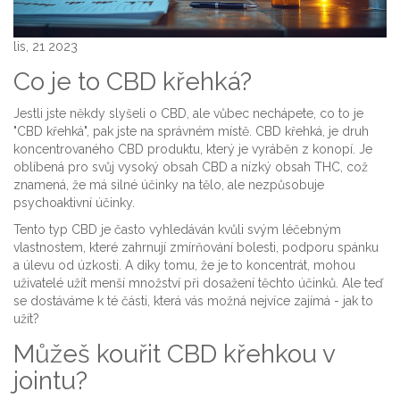
lis, 21 2023
Co je to CBD křehká?
Jestli jste někdy slyšeli o CBD, ale vůbec nechápete, co to je
"CBD křehká", pak jste na správném místě. CBD křehká, je druh
koncentrovaného CBD produktu, který je vyráběn z konopí. Je
oblíbená pro svůj vysoký obsah CBD a nízký obsah THC, což
znamená, že má silné účinky na tělo, ale nezpůsobuje
psychoaktivní účinky.
Tento typ CBD je často vyhledáván kvůli svým léčebným
vlastnostem, které zahrnují zmírňování bolesti, podporu spánku
a úlevu od úzkosti. A díky tomu, že je to koncentrát, mohou
uživatelé užít menší množství při dosažení těchto účinků. Ale teď
se dostáváme k té části, která vás možná nejvíce zajímá - jak to
užít?
Můžeš kouřit CBD křehkou v
jointu?