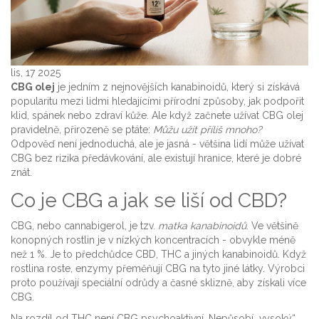
lis, 17 2025
CBG olej
je jedním z nejnovějších kanabinoidů, který si získává
popularitu mezi lidmi hledajícími přírodní způsoby, jak podpořit
klid, spánek nebo zdraví kůže. Ale když začnete užívat CBG olej
pravidelně, přirozeně se ptáte:
Můžu užít příliš mnoho?
Odpověď není jednoduchá, ale je jasná - většina lidí může užívat
CBG bez rizika předávkování, ale existují hranice, které je dobré
znát.
Co je CBG a jak se liší od CBD?
CBG, nebo cannabigerol, je tzv.
matka kanabinoidů
. Ve většině
konopných rostlin je v nízkých koncentracích - obvykle méně
než 1 %. Je to předchůdce CBD, THC a jiných kanabinoidů. Když
rostlina roste, enzymy přeměňují CBG na tyto jiné látky. Výrobci
proto používají speciální odrůdy a časné sklizně, aby získali více
CBG.
Na rozdíl od THC není CBG psychoaktivní. Nepůsobí „vysoký“.