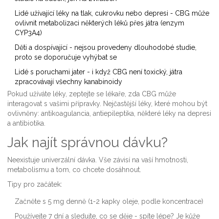
Lidé užívající léky na tlak, cukrovku nebo depresi - CBG může
ovlivnit metabolizaci některých léků přes játra (enzym
CYP3A4)
Děti a dospívající - nejsou provedeny dlouhodobé studie,
proto se doporučuje vyhýbat se
Lidé s poruchami jater - i když CBG není toxický, játra
zpracovávají všechny kanabinoidy
Pokud užíváte léky, zeptejte se lékaře, zda CBG může
interagovat s vašimi přípravky. Nejčastější léky, které mohou být
ovlivněny: antikoagulancia, antiepileptika, některé léky na depresi
a antibiotika.
Jak najít správnou dávku?
Neexistuje univerzální dávka. Vše závisí na vaší hmotnosti,
metabolismu a tom, co chcete dosáhnout.
Tipy pro začátek:
Začněte s 5 mg denně (1-2 kapky oleje, podle koncentrace)
Používejte 7 dní a sledujte, co se děje - spíte lépe? Je kůže