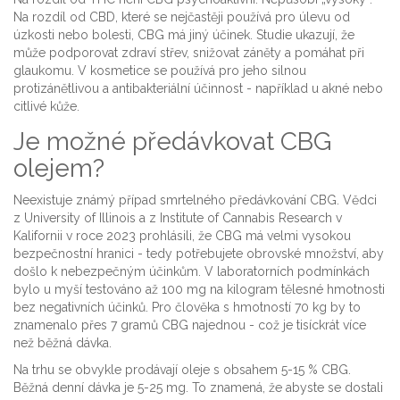
Na rozdíl od CBD, které se nejčastěji používá pro úlevu od
úzkosti nebo bolesti, CBG má jiný účinek. Studie ukazují, že
může podporovat zdraví střev, snižovat záněty a pomáhat při
glaukomu. V kosmetice se používá pro jeho silnou
protizánětlivou a antibakteriální účinnost - například u akné nebo
citlivé kůže.
Je možné předávkovat CBG
olejem?
Neexistuje známý případ smrtelného předávkování CBG. Vědci
z University of Illinois a z Institute of Cannabis Research v
Kalifornii v roce 2023 prohlásili, že CBG má velmi vysokou
bezpečnostní hranici - tedy potřebujete obrovské množství, aby
došlo k nebezpečným účinkům. V laboratorních podmínkách
bylo u myší testováno až 100 mg na kilogram tělesné hmotnosti
bez negativních účinků. Pro člověka s hmotností 70 kg by to
znamenalo přes 7 gramů CBG najednou - což je tisíckrát více
než běžná dávka.
Na trhu se obvykle prodávají oleje s obsahem 5-15 % CBG.
Běžná denní dávka je 5-25 mg. To znamená, že abyste se dostali