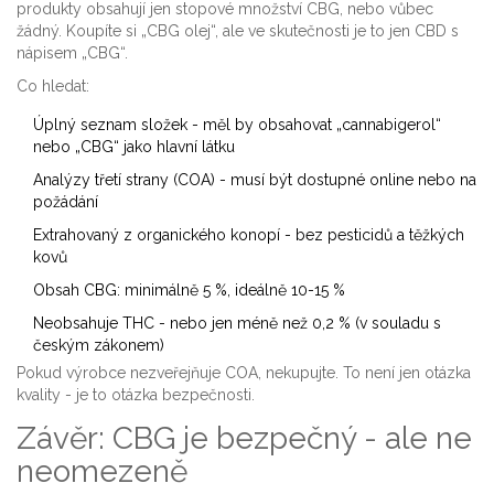
produkty obsahují jen stopové množství CBG, nebo vůbec
žádný. Koupíte si „CBG olej“, ale ve skutečnosti je to jen CBD s
nápisem „CBG“.
Co hledat:
Úplný seznam složek - měl by obsahovat „cannabigerol“
nebo „CBG“ jako hlavní látku
Analýzy třetí strany (COA) - musí být dostupné online nebo na
požádání
Extrahovaný z organického konopí - bez pesticidů a těžkých
kovů
Obsah CBG: minimálně 5 %, ideálně 10-15 %
Neobsahuje THC - nebo jen méně než 0,2 % (v souladu s
českým zákonem)
Pokud výrobce nezveřejňuje COA, nekupujte. To není jen otázka
kvality - je to otázka bezpečnosti.
Závěr: CBG je bezpečný - ale ne
neomezeně