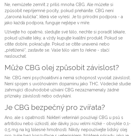
Ne, nemůžete zemřít z příliš mnoha CBG. Ale můžete si
způsobit nepříjemné pocity, pokud přeháníte. CBG není
„čarovná kulička“, která vše vyřeší. Je to přírodní podpora - a
jako každá podpora, funguje nejlépe v míře.
Užívejte ho opatrně, sledujte své tělo, nechte si poradit lékaře,
pokud užíváte léky, a vždy kupujte kvalitní produkt. Pokud se
cítíte dobře, pokračujte. Pokud se cítíte unaveně nebo
„přetíženě“, zastavte se. Vaše tělo vám to řekne - stačí
naslouchat.
Může CBG olej způsobit závislost?
Ne. CBG není psychoaktivní a nemá schopnost vyvolat závislost.
Není spojen s uvolňováním dopaminu jako THC. Vědecké studie
zahrnující dlouhodobé užívání CBG nezaznamenaly žádné
příznaky závislosti nebo odvykání.
Je CBG bezpečný pro zvířata?
Ano, ale s opatrností. Někteří veterináři používají CBG u psů s
artritidou nebo úzkostí, ale dávky jsou velmi nízké - obvykle 0,1-
0,5 mg na kg tělesné hmotnosti. Nikdy nepoužívejte lidský olej
pro zvíře bez konzultace s veterinářem. Některé přísady, jako je