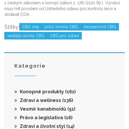
s českým zákonem o konopí (zákon č. 176/2021 Sb.). Výrobci
musí mít povolení od Ústředního ústavu pro kontrolu léčiv a
dodávat COA.
Štítky:
CBG olej
příliš mnoho CBG
bezpečnost CBG
vedlejší účinky CBG
CBG pro zdraví
Kategorie
Konopné produkty
(161)
Zdraví a wellness
(136)
Vesmír kanabinoidů
(51)
Právo a legislativa
(16)
Zdraví a životní styl
(14)