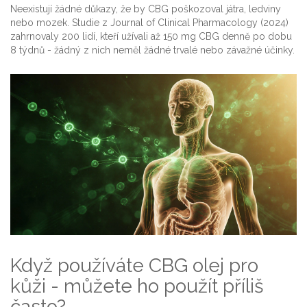
Neexistují žádné důkazy, že by CBG poškozoval játra, ledviny
nebo mozek. Studie z Journal of Clinical Pharmacology (2024)
zahrnovaly 200 lidí, kteří užívali až 150 mg CBG denně po dobu
8 týdnů - žádný z nich neměl žádné trvalé nebo závažné účinky.
Když používáte CBG olej pro
kůži - můžete ho použít příliš
často?