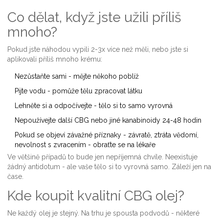
Co dělat, když jste užili příliš
mnoho?
Pokud jste náhodou vypili 2-3x více než měli, nebo jste si
aplikovali příliš mnoho krému:
Nezůstaňte sami - mějte někoho poblíž
Pijte vodu - pomůže tělu zpracovat látku
Lehněte si a odpočívejte - tělo si to samo vyrovná
Nepoužívejte další CBG nebo jiné kanabinoidy 24-48 hodin
Pokud se objeví závažné příznaky - závratě, ztráta vědomí,
nevolnost s zvracením - obraťte se na lékaře
Ve většině případů to bude jen nepříjemná chvíle. Neexistuje
žádný antidotum - ale vaše tělo si to vyrovná samo. Záleží jen na
čase.
Kde koupit kvalitní CBG olej?
Ne každý olej je stejný. Na trhu je spousta podvodů - některé