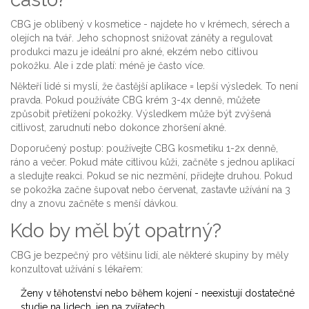
CBG je oblíbený v kosmetice - najdete ho v krémech, sérech a
olejích na tvář. Jeho schopnost snižovat záněty a regulovat
produkci mazu je ideální pro akné, ekzém nebo citlivou
pokožku. Ale i zde platí: méně je často více.
Někteří lidé si myslí, že častější aplikace = lepší výsledek. To není
pravda. Pokud používáte CBG krém 3-4x denně, můžete
způsobit přetížení pokožky. Výsledkem může být zvýšená
citlivost, zarudnutí nebo dokonce zhoršení akné.
Doporučený postup: používejte CBG kosmetiku 1-2x denně,
ráno a večer. Pokud máte citlivou kůži, začněte s jednou aplikací
a sledujte reakci. Pokud se nic nezmění, přidejte druhou. Pokud
se pokožka začne šupovat nebo červenat, zastavte užívání na 3
dny a znovu začněte s menší dávkou.
Kdo by měl být opatrný?
CBG je bezpečný pro většinu lidí, ale některé skupiny by měly
konzultovat užívání s lékařem:
Ženy v těhotenství nebo během kojení - neexistují dostatečné
studie na lidech, jen na zvířatech