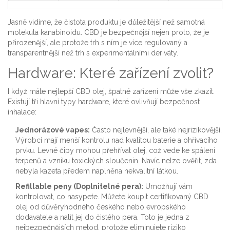
Jasně vidíme, že čistota produktu je důležitější než samotná
molekula kanabinoidu. CBD je bezpečnější nejen proto, že je
přirozenější, ale protože trh s ním je více regulovaný a
transparentnější než trh s experimentálními deriváty.
Hardware: Které zařízení zvolit?
I když máte nejlepší CBD olej, špatné zařízení může vše zkazit.
Existují tři hlavní typy hardware, které ovlivňují bezpečnost
inhalace:
Jednorázové vapes:
Často nejlevnější, ale také nejrizikovější.
Výrobci mají menší kontrolu nad kvalitou baterie a ohřívacího
prvku. Levné čipy mohou přehřívat olej, což vede ke spálení
terpenů a vzniku toxických sloučenin. Navíc nelze ověřit, zda
nebyla kazeta předem naplněna nekvalitní látkou.
Refillable peny (Doplnitelné pera):
Umožňují vám
kontrolovat, co nasypete. Můžete koupit certifikovaný CBD
olej od důvěryhodného českého nebo evropského
dodavatele a nalít jej do čistého pera. Toto je jedna z
nejbezpečnějších metod, protože eliminujete riziko