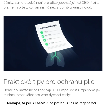
účinky, samo o sobě není pro plíce jedovatější než CBD. Riziko
pramení spíše z kontaminantů než z poměru kanabinoidů.
Praktické tipy pro ochranu plic
I když používáte nejbezpečnější CBD vape, existují způsoby, jak
minimalizovat zátěž pro vaše dýchací cesty:
Nevapejte příliš často:
Plíce potřebují čas na regeneraci.