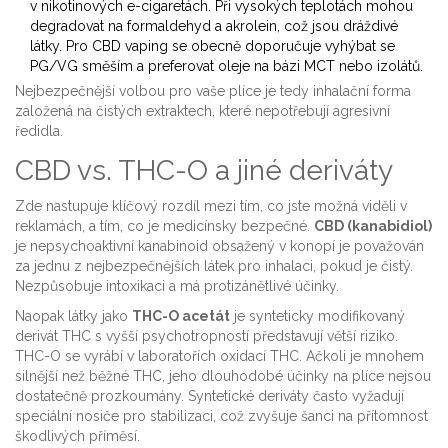
v nikotinových e-cigaretách. Při vysokých teplotách mohou
degradovat na formaldehyd a akrolein, což jsou dráždivé
látky. Pro CBD vaping se obecně doporučuje vyhýbat se
PG/VG směším a preferovat oleje na bázi MCT nebo izolátů.
Nejbezpečnější volbou pro vaše plíce je tedy inhalační forma
založená na čistých extraktech, které nepotřebují agresivní
ředidla.
CBD vs. THC-O a jiné deriváty
Zde nastupuje klíčový rozdíl mezi tím, co jste možná viděli v
reklamách, a tím, co je medicínsky bezpečné.
CBD (kanabidiol)
je
nepsychoaktivní kanabinoid obsažený v konopí
je považován
za jednu z nejbezpečnějších látek pro inhalaci, pokud je čistý.
Nezpůsobuje intoxikaci a má protizánětlivé účinky.
Naopak látky jako
THC-O acetát
je
synteticky modifikovaný
derivát THC s vyšší psychotropností
představují větší riziko.
THC-O se vyrábí v laboratořích oxidací THC. Ačkoli je mnohem
silnější než běžné THC, jeho dlouhodobé účinky na plíce nejsou
dostatečně prozkoumány. Syntetické deriváty často vyžadují
speciální nosiče pro stabilizaci, což zvyšuje šanci na přítomnost
škodlivých příměsí.