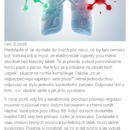
čen, 6 2026
Představte si, že dýcháte do svých plic něco, co by tam nemělo
být. Většina lidí si myslí, že elektronické cigarety jsou méně
škodlivé než klasický tabák. To je pravda, pokud porovnáváme
hořící papír s párou. Ale když se podíváme na obsah těch
„vapek“, situace se rychle komplikuje. Otázka „co je
nejbezpečnější vape pro vaše plíce?“ nemá jednoduchou
odpověď ve stylu jednoho konkrétního zařízení. Odpověď leží v
tom, *co* vlastně vaříte a jak je to vyrobeno.
V roce 2026, kdy trh s kanabinoidy prochází přísnější regulací,
musíme rozlišovat mezi čistým hardwarem a chemií uvnitř
náplně. Vaše plíce jsou citlivý filtr. Když do nich dostanete
kvalitní CBD olej bez příměsí, riziko je minimální. Dostanete-li
však směsici levných nosičů a syntetických látek, hrozí vážné
poškození. Pojďme si rozebrat, na co si dát pozor a jak vybrat