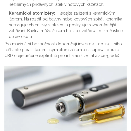
neznámých přídavných látek v hotových kazetách.
Keramické atomizéry:
Hledejte zařízení s keramickým
jádrem. Na rozdíl od bavlny nebo kovových spirál, keramika
nereaguje chemicky s olejem a poskytuje rovnoměrnější
zahřívání. Bavlna může časem hníst a uvolňovat mikročástice
do aerosolu.
Pro maximální bezpečnost doporučuji investovat do kvalitního
refillable pera s keramickým atomizérem a nakupovat pouze
CBD oleje určené explicitně pro inhalaci (tzv. inhalace-grade).