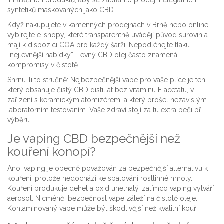
inhalačních produktů, aby se zabránilo prodeji nelegálních
syntetiků maskovaných jako CBD.
Když nakupujete v kamenných prodejnách v Brně nebo online,
vybírejte e-shopy, které transparentně uvádějí původ surovin a
mají k dispozici COA pro každý šarži. Nepodléhejte tlaku
„nejlevnější nabídky“. Levný CBD olej často znamená
kompromisy v čistotě.
Shrnu-li to stručně: Nejbezpečnější vape pro vaše plíce je ten,
který obsahuje čistý CBD distillát bez vitaminu E acetátu, v
zařízení s keramickým atomizérem, a který prošel nezávislým
laboratorním testováním. Vaše zdraví stojí za tu extra péči při
výběru.
Je vaping CBD bezpečnější než
kouření konopí?
Ano, vaping je obecně považován za bezpečnější alternativu k
kouření, protože nedochází ke spalování rostlinné hmoty.
Kouření produkuje dehet a oxid uhelnatý, zatímco vaping vytváří
aerosol. Nicméně, bezpečnost vape záleží na čistotě oleje.
Kontaminovaný vape může být škodlivější než kvalitní kouř.