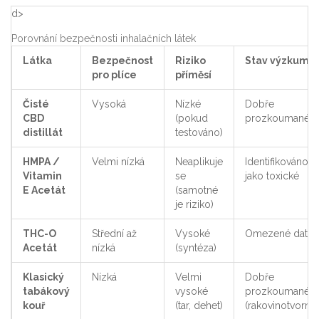
d>
Porovnání bezpečnosti inhalačních látek
Látka
Bezpečnost
Riziko
Stav výzkumu
pro plíce
příměsí
Čisté
Vysoká
Nízké
Dobře
CBD
(pokud
prozkoumané
distillát
testováno)
HMPA /
Velmi nízká
Neaplikuje
Identifikováno
Vitamin
se
jako toxické
E Acetát
(samotné
je riziko)
THC-O
Střední až
Vysoké
Omezené data
Acetát
nízká
(syntéza)
Klasický
Nízká
Velmi
Dobře
tabákový
vysoké
prozkoumané
kouř
(tar, dehet)
(rakovinotvorné)