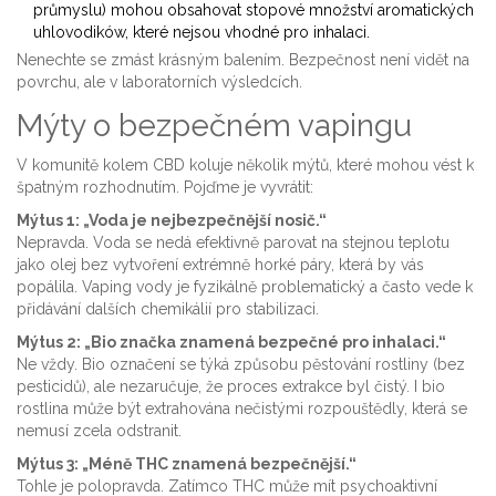
průmyslu) mohou obsahovat stopové množství aromatických
uhlovodików, které nejsou vhodné pro inhalaci.
Nenechte se zmást krásným balením. Bezpečnost není vidět na
povrchu, ale v laboratorních výsledcích.
Mýty o bezpečném vapingu
V komunitě kolem CBD koluje několik mýtů, které mohou vést k
špatným rozhodnutím. Pojďme je vyvrátit:
Mýtus 1: „Voda je nejbezpečnější nosič.“
Nepravda. Voda se nedá efektivně parovat na stejnou teplotu
jako olej bez vytvoření extrémně horké páry, která by vás
popálila. Vaping vody je fyzikálně problematický a často vede k
přidávání dalších chemikálií pro stabilizaci.
Mýtus 2: „Bio značka znamená bezpečné pro inhalaci.“
Ne vždy. Bio označení se týká způsobu pěstování rostliny (bez
pesticidů), ale nezaručuje, že proces extrakce byl čistý. I bio
rostlina může být extrahována nečistými rozpouštědly, která se
nemusí zcela odstranit.
Mýtus 3: „Méně THC znamená bezpečnější.“
Tohle je polopravda. Zatímco THC může mít psychoaktivní