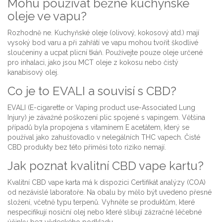
Mohu používat běžné kuchyňské
oleje ve vapu?
Rozhodně ne. Kuchyňské oleje (olivový, kokosový atd.) mají
vysoký bod varu a při zahřátí ve vapu mohou tvořit škodlivé
sloučeniny a ucpat plicní tkáň. Používejte pouze oleje určené
pro inhalaci, jako jsou MCT oleje z kokosu nebo čistý
kanabisový olej.
Co je to EVALI a souvisí s CBD?
EVALI (E-cigarette or Vaping product use-Associated Lung
Injury) je závažné poškození plic spojené s vapingem. Většina
případů byla propojena s vitamínem E acetátem, který se
používal jako zahušťovadlo v nelegálních THC vapech. Čisté
CBD produkty bez této příměsi toto riziko nemají.
Jak poznat kvalitní CBD vape kartu?
Kvalitní CBD vape karta má k dispozici Certifikát analýzy (COA)
od nezávislé laboratoře. Na obalu by mělo být uvedeno přesné
složení, včetně typu terpenů. Vyhněte se produktům, které
nespecifikují nosiční olej nebo které slibují zázračné léčebné