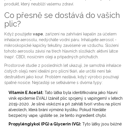
produkt, který neublíží vašemu zdraví.
Co přesně se dostává do vašich
plic?
Když použijete
vape
,
zařízení na zahřívání kapalin za účelem
inhalace aerosolu
, nedýcháte vodní páru. Inhalujete aerosol -
mikroskopické kapičky tekutiny zavěšené ve vzduchu. Složení
tohoto aerosolu závisí na třech hlavních složkách: aktivní látce
(např. CBD), nosičním oleji a případných příchutích.
Prostorové studie z posledních let ukazují, že samotná inhalace
čistých olejů není ideální pro plicní tkáň, ale určitě není tak
destruktivní jako kouř. Problém nastává, když výrobci používají
špatné nosiče. Nejčastěji se setkáváme s dvěma typy:
Vitamin E Acetát:
Tato látka byla identifikována jako hlavní
viník epidemie EVALI (zánět plic spojený s vapingem) v letech
2019-2020. Je silně viskózní a při zahřátí tvoří vrstvu na plicní
alveolech, která brání výměně kyslíku. Pokud hledáte
bezpečný vape, ujistěte se, že tento ingredient chybí.
Propylénglykol (PG) a Glycerin (VG):
Tyto látky jsou běžné