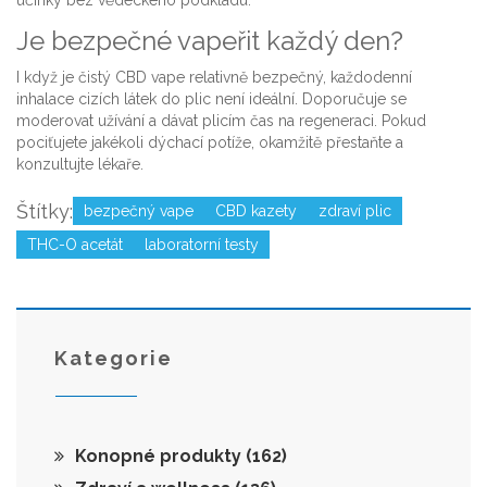
účinky bez vědeckého podkladu.
Je bezpečné vapeřit každý den?
I když je čistý CBD vape relativně bezpečný, každodenní
inhalace cizích látek do plic není ideální. Doporučuje se
moderovat užívání a dávat plicím čas na regeneraci. Pokud
pociťujete jakékoli dýchací potíže, okamžitě přestaňte a
konzultujte lékaře.
Štítky:
bezpečný vape
CBD kazety
zdraví plic
THC-O acetát
laboratorní testy
Kategorie
Konopné produkty
(162)