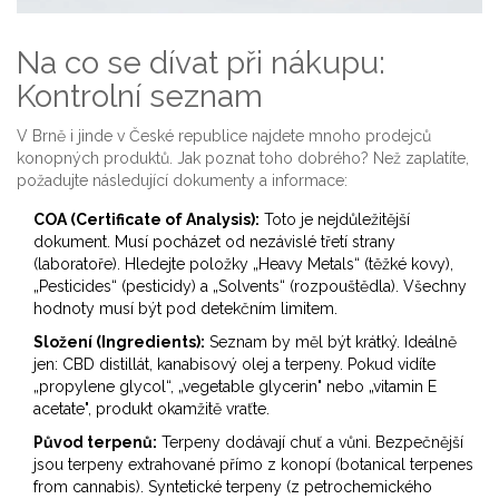
Na co se dívat při nákupu:
Kontrolní seznam
V Brně i jinde v České republice najdete mnoho prodejců
konopných produktů. Jak poznat toho dobrého? Než zaplatíte,
požadujte následující dokumenty a informace:
COA (Certificate of Analysis):
Toto je nejdůležitější
dokument. Musí pocházet od nezávislé třetí strany
(laboratoře). Hledejte položky „Heavy Metals“ (těžké kovy),
„Pesticides“ (pesticidy) a „Solvents“ (rozpouštědla). Všechny
hodnoty musí být pod detekčním limitem.
Složení (Ingredients):
Seznam by měl být krátký. Ideálně
jen: CBD distillát, kanabisový olej a terpeny. Pokud vidíte
„propylene glycol“, „vegetable glycerin" nebo „vitamin E
acetate", produkt okamžitě vraťte.
Původ terpenů:
Terpeny dodávají chuť a vůni. Bezpečnější
jsou terpeny extrahované přímo z konopí (botanical terpenes
from cannabis). Syntetické terpeny (z petrochemického