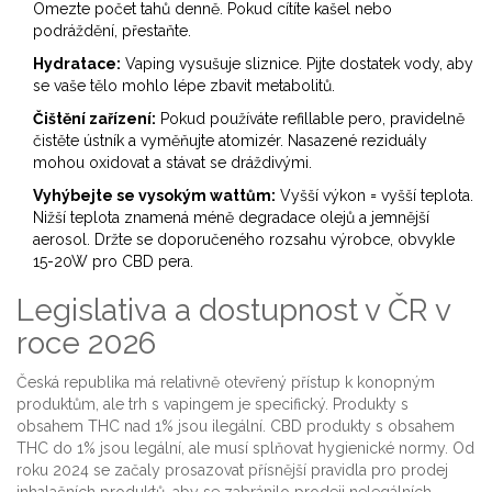
Omezte počet tahů denně. Pokud cítíte kašel nebo
podráždění, přestaňte.
Hydratace:
Vaping vysušuje sliznice. Pijte dostatek vody, aby
se vaše tělo mohlo lépe zbavit metabolitů.
Čištění zařízení:
Pokud používáte refillable pero, pravidelně
čistěte ústník a vyměňujte atomizér. Nasazené reziduály
mohou oxidovat a stávat se dráždivými.
Vyhýbejte se vysokým wattům:
Vyšší výkon = vyšší teplota.
Nižší teplota znamená méně degradace olejů a jemnější
aerosol. Držte se doporučeného rozsahu výrobce, obvykle
15-20W pro CBD pera.
Legislativa a dostupnost v ČR v
roce 2026
Česká republika má relativně otevřený přístup k konopným
produktům, ale trh s vapingem je specifický. Produkty s
obsahem THC nad 1% jsou ilegální. CBD produkty s obsahem
THC do 1% jsou legální, ale musí splňovat hygienické normy. Od
roku 2024 se začaly prosazovat přísnější pravidla pro prodej