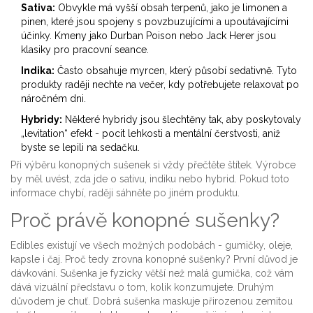
Sativa:
Obvykle má vyšší obsah terpenů, jako je limonen a
pinen, které jsou spojeny s povzbuzujícími a upoutávajícími
účinky. Kmeny jako Durban Poison nebo Jack Herer jsou
klasiky pro pracovní seance.
Indika:
Často obsahuje myrcen, který působí sedativně. Tyto
produkty raději nechte na večer, kdy potřebujete relaxovat po
náročném dni.
Hybridy:
Některé hybridy jsou šlechtěny tak, aby poskytovaly
„levitation“ efekt - pocit lehkosti a mentální čerstvosti, aniž
byste se lepili na sedačku.
Při výběru
konopných sušenek
si vždy přečtěte štítek. Výrobce
by měl uvést, zda jde o sativu, indiku nebo hybrid. Pokud toto
informace chybí, raději sáhněte po jiném produktu.
Proč právě konopné sušenky?
Edibles existují ve všech možných podobách - gumičky, oleje,
kapsle i čaj. Proč tedy zrovna
konopné sušenky
? První důvod je
dávkování. Sušenka je fyzicky větší než malá gumička, což vám
dává vizuální představu o tom, kolik konzumujete. Druhým
důvodem je chuť. Dobrá sušenka maskuje přirozenou zemitou