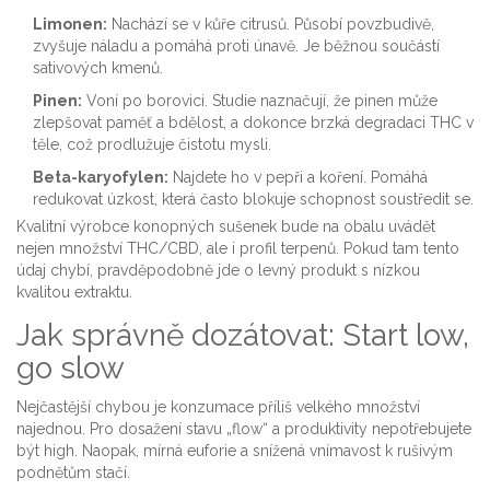
Limonen:
Nachází se v kůře citrusů. Působí povzbudivě,
zvyšuje náladu a pomáhá proti únavě. Je běžnou součástí
sativových kmenů.
Pinen:
Voní po borovici. Studie naznačují, že pinen může
zlepšovat paměť a bdělost, a dokonce brzká degradaci THC v
těle, což prodlužuje čistotu mysli.
Beta-karyofylen:
Najdete ho v pepři a koření. Pomáhá
redukovat úzkost, která často blokuje schopnost soustředit se.
Kvalitní výrobce konopných sušenek bude na obalu uvádět
nejen množství THC/CBD, ale i profil terpenů. Pokud tam tento
údaj chybí, pravděpodobně jde o levný produkt s nízkou
kvalitou extraktu.
Jak správně dozátovat: Start low,
go slow
Nejčastější chybou je konzumace příliš velkého množství
najednou. Pro dosažení stavu „flow“ a produktivity nepotřebujete
být high. Naopak, mírná euforie a snížená vnímavost k rušivým
podnětům stačí.