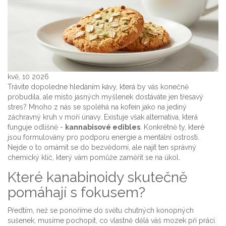
kvě, 10 2026
Trávíte dopoledne hledáním kávy, která by vás konečně
probudila, ale místo jasných myšlenek dostáváte jen třesavý
stres? Mnoho z nás se spoléhá na kofein jako na jediný
záchravný kruh v moři únavy. Existuje však alternativa, která
funguje odlišně -
kannabisové edibles
. Konkrétně ty, které
jsou formulovány pro podporu energie a mentální ostrosti.
Nejde o to omámit se do bezvědomí, ale najít ten správný
chemický klíč, který vám pomůže zaměřit se na úkol.
Které kanabinoidy skutečně
pomáhají s fokusem?
Předtím, než se ponoříme do světu chutných
konopných
sušenek
, musíme pochopit, co vlastně dělá váš mozek při práci.