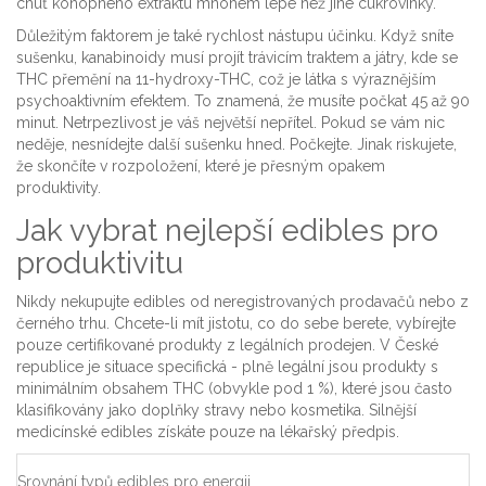
chuť konopného extraktu mnohem lépe než jiné cukrovinky.
Důležitým faktorem je také rychlost nástupu účinku. Když sníte
sušenku, kanabinoidy musí projít trávicím traktem a játry, kde se
THC přemění na 11-hydroxy-THC, což je látka s výraznějším
psychoaktivním efektem. To znamená, že musíte počkat 45 až 90
minut. Netrpezlivost je váš největší nepřítel. Pokud se vám nic
neděje, nesnídejte další sušenku hned. Počkejte. Jinak riskujete,
že skončíte v rozpoložení, které je přesným opakem
produktivity.
Jak vybrat nejlepší edibles pro
produktivitu
Nikdy nekupujte edibles od neregistrovaných prodavačů nebo z
černého trhu. Chcete-li mít jistotu, co do sebe berete, vybírejte
pouze certifikované produkty z legálních prodejen. V České
republice je situace specifická - plně legální jsou produkty s
minimálním obsahem THC (obvykle pod 1 %), které jsou často
klasifikovány jako doplňky stravy nebo kosmetika. Silnější
medicínské edibles získáte pouze na lékařský předpis.
Srovnání typů edibles pro energii