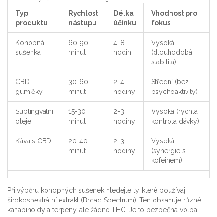
Typ
Rychlost
Délka
Vhodnost pro
produktu
nástupu
účinku
fokus
Konopná
60-90
4-8
Vysoká
sušenka
minut
hodin
(dlouhodobá
stabilita)
CBD
30-60
2-4
Střední (bez
gumičky
minut
hodiny
psychoaktivity)
Sublingvální
15-30
2-3
Vysoká (rychlá
oleje
minut
hodiny
kontrola dávky)
Káva s CBD
20-40
2-3
Vysoká
minut
hodiny
(synergie s
kofeinem)
Při výběru konopných sušenek hledejte ty, které používají
širokospektrální extrakt (Broad Spectrum). Ten obsahuje různé
kanabinoidy a terpeny, ale žádné THC. Je to bezpečná volba