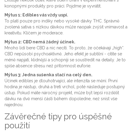
Existuje několik obav, které lidem brání v experimentování s
konopnými produkty pro práci. Pojďme je vyvrátit.
Mýtus 1: Edibles vás vždy uspí.
To platí pouze pro indiky nebo vysoké dávky THC. Správně
zvolená sativa s nízkou dávkou může naopak zvýšit vnímavost a
kreativitu. Klíčem je moderace.
Mýtus 2: CBD nemá žádný účinek.
Mnoho lidí bere CBD a nic necítí. To proto, že očekávají „high“.
CBD nepůsobí psychoaktivně. Jeho efekt je subtilní - cítíte se
méně napjatí, klidnější a schopníji se soustředit na detaily. Je to
spíše absence stresu než přítomnost euforie.
Mýtus 3: Jedna sušenka stačí na celý den.
Účinek edibles je dlouhotrvající, ale intenzita se mění. První
hodina je nástup, druhá a třetí vrchol, poté následuje postupný
ústup. Pokud máte náročný projekt, může být lepší rozdělit
dávku na dvě menší části během dopoledne, než sníst vše
najednou.
Závěrečné tipy pro úspěšné
použití