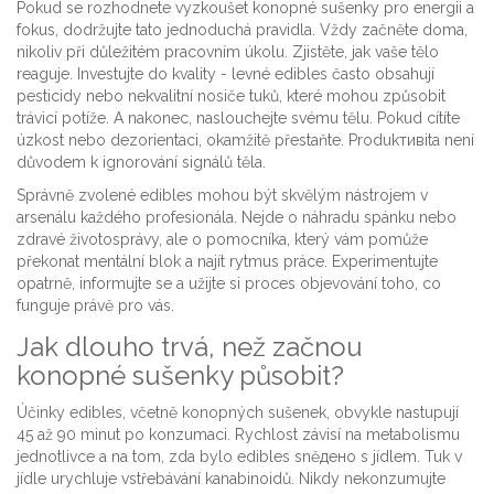
Pokud se rozhodnete vyzkoušet
konopné sušenky
pro energii a
fokus, dodržujte tato jednoduchá pravidla. Vždy začněte doma,
nikoliv při důležitém pracovním úkolu. Zjistěte, jak vaše tělo
reaguje. Investujte do kvality - levné edibles často obsahují
pesticidy nebo nekvalitní nosiče tuků, které mohou způsobit
trávicí potíže. A nakonec, naslouchejte svému tělu. Pokud cítíte
úzkost nebo dezorientaci, okamžitě přestaňte. Produkтивita není
důvodem k ignorování signálů těla.
Správně zvolené edibles mohou být skvělým nástrojem v
arsenálu každého profesionála. Nejde o náhradu spánku nebo
zdravé životosprávy, ale o pomocníka, který vám pomůže
překonat mentální blok a najít rytmus práce. Experimentujte
opatrně, informujte se a užijte si proces objevování toho, co
funguje právě pro vás.
Jak dlouho trvá, než začnou
konopné sušenky působit?
Účinky edibles, včetně konopných sušenek, obvykle nastupují
45 až 90 minut po konzumaci. Rychlost závisí na metabolismu
jednotlivce a na tom, zda bylo edibles sněдено s jídlem. Tuk v
jídle urychluje vstřebávání kanabinoidů. Nikdy nekonzumujte