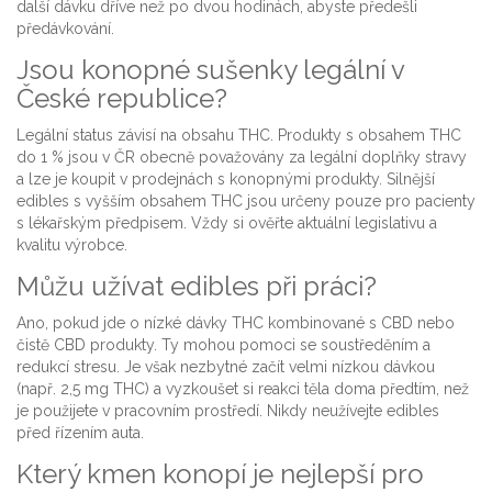
další dávku dříve než po dvou hodinách, abyste předešli
předávkování.
Jsou konopné sušenky legální v
České republice?
Legální status závisí na obsahu THC. Produkty s obsahem THC
do 1 % jsou v ČR obecně považovány za legální doplňky stravy
a lze je koupit v prodejnách s konopnými produkty. Silnější
edibles s vyšším obsahem THC jsou určeny pouze pro pacienty
s lékařským předpisem. Vždy si ověřte aktuální legislativu a
kvalitu výrobce.
Můžu užívat edibles při práci?
Ano, pokud jde o nízké dávky THC kombinované s CBD nebo
čistě CBD produkty. Ty mohou pomoci se soustředěním a
redukcí stresu. Je však nezbytné začít velmi nízkou dávkou
(např. 2,5 mg THC) a vyzkoušet si reakci těla doma předtím, než
je použijete v pracovním prostředí. Nikdy neužívejte edibles
před řízením auta.
Který kmen konopí je nejlepší pro