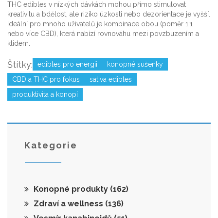
THC edibles v nízkých dávkách mohou přímo stimulovat
kreativitu a bdělost, ale riziko úzkosti nebo dezorientace je vyšší.
Ideální pro mnoho uživatelů je kombinace obou (poměr 1:1
nebo více CBD), která nabízí rovnováhu mezi povzbuzením a
klidem.
Štítky:
edibles pro energii
konopné sušenky
CBD a THC pro fokus
sativa edibles
produktivita a konopí
Kategorie
Konopné produkty
(162)
Zdraví a wellness
(136)