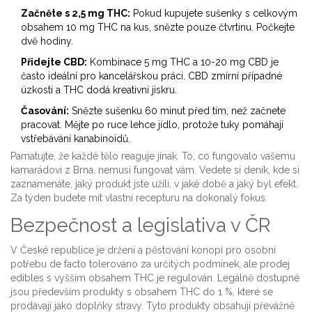
Začněte s 2,5 mg THC:
Pokud kupujete sušenky s celkovým
obsahem 10 mg THC na kus, snězte pouze čtvrtinu. Počkejte
dvě hodiny.
Přidejte CBD:
Kombinace 5 mg THC a 10-20 mg CBD je
často ideální pro kancelářskou práci. CBD zmírní případné
úzkosti a THC dodá kreativní jiskru.
Časování:
Snězte sušenku 60 minut před tím, než začnete
pracovat. Mějte po ruce lehce jídlo, protože tuky pomáhají
vstřebávání kanabinoidů.
Pamatujte, že každé tělo reaguje jinak. To, co fungovalo vašemu
kamarádovi z Brna, nemusí fungovat vám. Vedete si deník, kde si
zaznamenáte, jaký produkt jste užíli, v jaké době a jaký byl efekt.
Za týden budete mít vlastní recepturu na dokonalý fokus.
Bezpečnost a legislativa v ČR
V České republice je držení a pěstování konopí pro osobní
potřebu de facto tolerováno za určitých podmínek, ale prodej
edibles s vyšším obsahem THC je regulován. Legálně dostupné
jsou především produkty s obsahem THC do 1 %, které se
prodávají jako doplňky stravy. Tyto produkty obsahují převážně