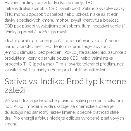
Hlavními hrdiny jsou zde dva kanabinoidy:
THC
(tetrahydrokanabinol)
a
CBD (kanabidiol)
. Zatímco vysoké dávky
THC mohou způsobit ospalost nebo úzkost, nízké až střední
dávky specifických kmenů mohou zvýšit kreativitu a bdělost.
CBD pak působí vyvažujícím způsobem, tlumí negativní vedlejší
účinky a pomáhá udržet jas mysli.
Ideální poměr pro energii je často označován jako „1:1“ nebo
mírně více CBD než THC. Tento mix umožňuje, abyste cítili
jemnou stimulaci bez přetížení. Pokud jste začátečníci, začněte s
produktem, který obsahuje pouze CBD, nebo velmi nízké
procento THC (pod 5 mg). Tím si ověříte toleranci předtím, než
zkusíte silnější varianty určené pro hlubší soustředění.
Sativa vs. Indika: Proč typ kmene
záleží
Většina lidí zná jednoduché pravidlo: Sativa pro den, Indika pro
noc. Ačkoli moderní věda ukazuje, že chemické složení je
důležitější než samotný název kmene, obecné platnosti stále
drží. Pro energii a fokus hledejte edibles vyrobené z
sativových
kmenů
.