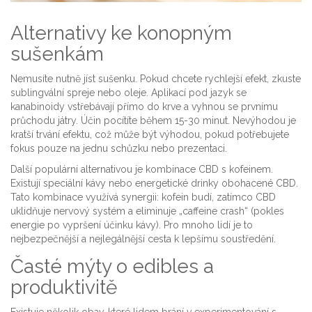
Alternativy ke konopným
sušenkám
Nemusíte nutně jíst sušenku. Pokud chcete rychlejší efekt, zkuste
sublingvální spreje nebo oleje. Aplikací pod jazyk se
kanabinoidy vstřebávají přímo do krve a vyhnou se prvnímu
průchodu játry. Účin pocítíte během 15-30 minut. Nevýhodou je
kratší trvání efektu, což může být výhodou, pokud potřebujete
fokus pouze na jednu schůzku nebo prezentaci.
Další populární alternativou je kombinace CBD s kofeinem.
Existují speciální kávy nebo energetické drinky obohacené CBD.
Tato kombinace využívá synergii: kofein budí, zatímco CBD
uklidňuje nervový systém a eliminuje „caffeine crash“ (pokles
energie po vypršení účinku kávy). Pro mnoho lidí je to
nejbezpečnější a nejlegálnější cesta k lepšímu soustředění.
Časté mýty o edibles a
produktivitě