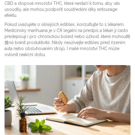
CBD a stopová množství THC, která nestačí k tomu, aby vás
usoudily, ale mohou podpořit soustředění díky entourage
efektu.
Pokud uvažujete o silnějších edibles, konzultujte to s lékařem.
Medicínský marihuana je v ČR legální na předpis a lékaři ji často
předepisují i pro chronickou bolest nebo úzkost, které mohou间
接ně bránit produktivitě. Nikdy neužívejte edibles před řízením
auta nebo obsluhovaním strojů. I malé množství THC může
ovlivnit reakční dobu.