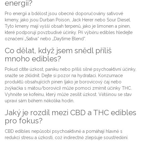
energii?
Pro energii a bdělost jsou obecně doporučovány sativové
kmeny, jako jsou Durban Poison, Jack Herer nebo Sour Diesel.
Tyto kmeny mají vyšší obsah terpenů, jako je limonen a pinen,
které podporují povzbudivé účinky. Při výběru edibles hledejte
označení „Sativa“ nebo „Daytime Blend“.
Co dělat, když jsem snědl příliš
mnoho edibles?
Pokud cítíte úzkost, paniku nebo příliš silné psychoaktivní účinky,
snažte se zklidnit. Dejte si pozor na hydrataci. Konzumace
produktů obsahujících pinen (jako je borovicový čaj nebo
žvýkačka s mátou/borovicí) může pomoci zmírnit účinky THC.
Vyhněte se kofeinu, který může zesílit úzkost. Většinou se stav
upraví sám během několika hodin.
Jaký je rozdíl mezi CBD a THC edibles
pro fokus?
CBD edibles nepůsobí psychoaktivně a pomáhají hlavně s
redukcí stresu a úzkosti, což indirectně zlepšuje soustředění.