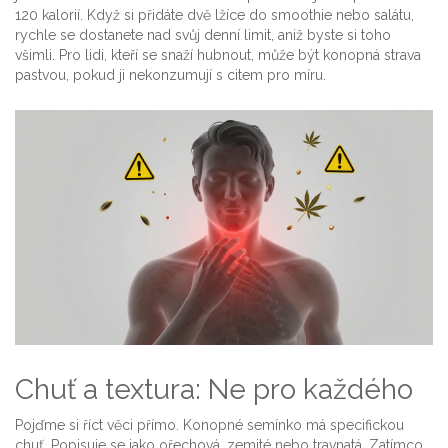
120 kalorií. Když si přidáte dvě lžíce do smoothie nebo salátu,
rychle se dostanete nad svůj denní limit, aniž byste si toho
všimli. Pro lidi, kteří se snaží hubnout, může být konopná strava
pastvou, pokud ji nekonzumují s citem pro míru.
Chuť a textura: Ne pro každého
Pojďme si říct věci přímo. Konopné semínko má specifickou
chuť. Popisuje se jako ořechová, zemité nebo travnatá. Zatímco