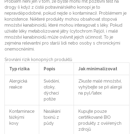
Problém není jen v tom, že byste mohli mít pozitivní test na
drogy (i když z čistě potravinářského konopí je to
nepravděpodobné, pokud nejde o kontaminaci). Problémem je
konzistence. Některé produkty mohou obsahovat stopová
množství kanabinoidů, které mohou interagovat s léky. Pokud
užíváte léky metabolizované játry (cytochrom P450), i malé
množství kanabinoidů může ovlivnit jejich účinnost. To je
zejména relevantní pro starší lidi nebo osoby s chronickými
onemocněními.
Srovnání rizik konopných produktů
Typ rizika
Popis
Jak minimalizovat
Alergická
Svědění,
Zkuste malé množství,
reakce
otoky,
vyhýbejte se při alergii
dýchací
na pyl/latex
potíže
Kontaminace
Nasákání
Kupujte pouze
těžkými
toxinů z
certifikované BIO
kovy
půdy
produkty z ověřených
zdrojů