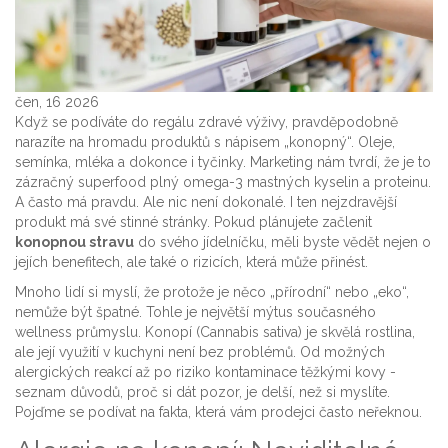
čen, 16 2026
Když se podíváte do regálu zdravé výživy, pravděpodobně
narazíte na hromadu produktů s nápisem „konopný“. Oleje,
semínka, mléka a dokonce i tyčinky. Marketing nám tvrdí, že je to
zázračný superfood plný omega-3 mastných kyselin a proteinu.
A často má pravdu. Ale nic není dokonalé. I ten nejzdravější
produkt má své stinné stránky. Pokud plánujete začlenit
konopnou stravu
do svého jídelníčku, měli byste vědět nejen o
jejích benefitech, ale také o rizicích, která může přinést.
Mnoho lidí si myslí, že protože je něco „přírodní“ nebo „eko“,
nemůže být špatné. Tohle je největší mýtus současného
wellness průmyslu. Konopí (Cannabis sativa) je skvělá rostlina,
ale její využití v kuchyni není bez problémů. Od možných
alergických reakcí až po riziko kontaminace těžkými kovy -
seznam důvodů, proč si dát pozor, je delší, než si myslíte.
Pojďme se podívat na fakta, která vám prodejci často neřeknou.