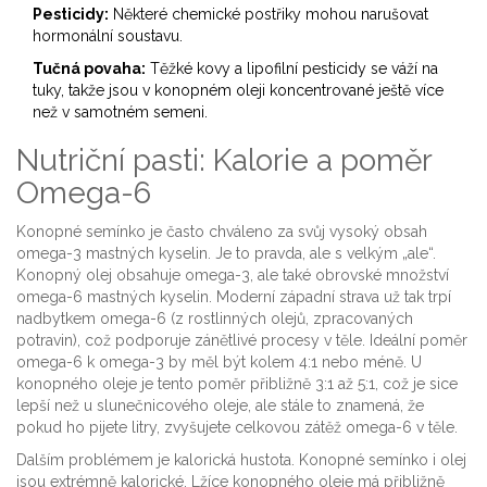
Pesticidy:
Některé chemické postřiky mohou narušovat
hormonální soustavu.
Tučná povaha:
Těžké kovy a lipofilní pesticidy se váží na
tuky, takže jsou v konopném oleji koncentrované ještě více
než v samotném semeni.
Nutriční pasti: Kalorie a poměr
Omega-6
Konopné semínko je často chváleno za svůj vysoký obsah
omega-3 mastných kyselin. Je to pravda, ale s velkým „ale“.
Konopný olej obsahuje omega-3, ale také obrovské množství
omega-6 mastných kyselin. Moderní západní strava už tak trpí
nadbytkem omega-6 (z rostlinných olejů, zpracovaných
potravin), což podporuje zánětlivé procesy v těle. Ideální poměr
omega-6 k omega-3 by měl být kolem 4:1 nebo méně. U
konopného oleje je tento poměr přibližně 3:1 až 5:1, což je sice
lepší než u slunečnicového oleje, ale stále to znamená, že
pokud ho pijete litry, zvyšujete celkovou zátěž omega-6 v těle.
Dalším problémem je kalorická hustota. Konopné semínko i olej
jsou extrémně kalorické. Lžíce konopného oleje má přibližně