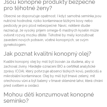
Jsou konopné produkty bezpečné
pro těhotné ženy?
Obecně se doporučuje opatrnost. I když samotná semínka jsou
nutričně hodnotná, riziko kontaminace těžkými kovy nebo
pesticidy je pro plod nebezpečné. Navíc, některé studie
naznačují, že vysoký příjem omega-6 mastných kyselin může
ovlivnit rozvoj mozku dítěte. Těhotné by měly konzultovat
zavedení nových potravin, včetně konopných, se svým
gynekologem.
Jak poznat kvalitní konopný olej?
Kvalitní konopný olej by měl být lisován za studena, aby si
zachoval živiny. Hledejte označení BIO a certifikát analytické
zprávy (COA), který potvrzuje absenci těžkých kovů, pesticidů a
mikrobiální kontaminace. Olej by měl být tmavě zelený, mít
ořechovou vůni a být balený v tmavé skleněné lahvi, která chrání
před světlem a oxidací.
Mohou děti konzumovat konopné
semínko?