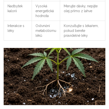
Nadbytek
Vysoká
Merujte dávky, nepijte
kalorií
energetická
olej přímo z lahve
hodnota
Interakce s
Ovlivnění
Konzultujte s lékařem,
léky
metabolismu
pokud berete
léků
pravidelné léky