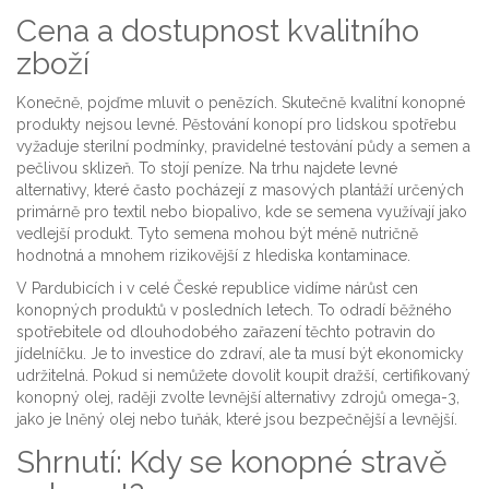
Cena a dostupnost kvalitního
zboží
Konečně, pojďme mluvit o penězích. Skutečně kvalitní konopné
produkty nejsou levné. Pěstování konopí pro lidskou spotřebu
vyžaduje sterilní podmínky, pravidelné testování půdy a semen a
pečlivou sklizeň. To stojí peníze. Na trhu najdete levné
alternativy, které často pocházejí z masových plantáží určených
primárně pro textil nebo biopalivo, kde se semena využívají jako
vedlejší produkt. Tyto semena mohou být méně nutričně
hodnotná a mnohem rizikovější z hlediska kontaminace.
V Pardubicích i v celé České republice vidíme nárůst cen
konopných produktů v posledních letech. To odradí běžného
spotřebitele od dlouhodobého zařazení těchto potravin do
jídelníčku. Je to investice do zdraví, ale ta musí být ekonomicky
udržitelná. Pokud si nemůžete dovolit koupit dražší, certifikovaný
konopný olej, raději zvolte levnější alternativy zdrojů omega-3,
jako je lněný olej nebo tuňák, které jsou bezpečnější a levnější.
Shrnutí: Kdy se konopné stravě