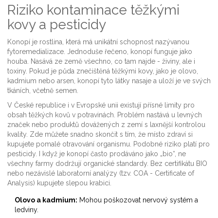
Riziko kontaminace těžkými
kovy a pesticidy
Konopí je rostlina, která má unikátní schopnost nazývanou
fytoremedializace. Jednoduše řečeno, konopí funguje jako
houba. Nasává ze země všechno, co tam najde - živiny, ale i
toxiny. Pokud je půda znečištěná těžkými kovy, jako je olovo,
kadmium nebo arsen, konopí tyto látky nasaje a uloží je ve svých
tkáních, včetně semen.
V České republice i v Evropské unii existují přísné limity pro
obsah těžkých kovů v potravinách. Problém nastává u levných
značek nebo produktů dovážených z zemí s laxnější kontrolou
kvality. Zde můžete snadno skončit s tím, že místo zdraví si
kupujete pomalé otravování organismu. Podobné riziko platí pro
pesticidy. I když je konopí často prodáváno jako „bio“, ne
všechny farmy dodržují organické standardy. Bez certifikátu BIO
nebo nezávislé laboratorní analýzy (tzv. COA - Certificate of
Analysis) kupujete slepou krabici.
Olovo a kadmium:
Mohou poškozovat nervový systém a
ledviny.