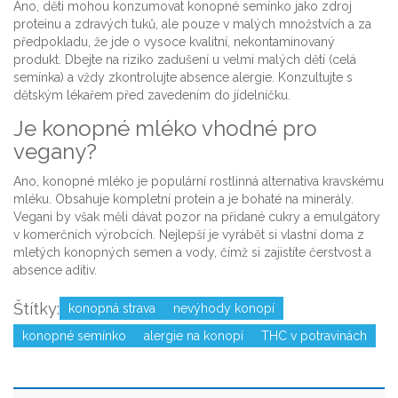
Ano, děti mohou konzumovat konopné semínko jako zdroj
proteinu a zdravých tuků, ale pouze v malých množstvích a za
předpokladu, že jde o vysoce kvalitní, nekontaminovaný
produkt. Dbejte na riziko zadušení u velmi malých dětí (celá
semínka) a vždy zkontrolujte absence alergie. Konzultujte s
dětským lékařem před zavedením do jídelníčku.
Je konopné mléko vhodné pro
vegany?
Ano, konopné mléko je populární rostlinná alternativa kravskému
mléku. Obsahuje kompletní protein a je bohaté na minerály.
Vegani by však měli dávat pozor na přidané cukry a emulgátory
v komerčních výrobcích. Nejlepší je vyrábět si vlastní doma z
mletých konopných semen a vody, čímž si zajistíte čerstvost a
absence aditiv.
Štítky:
konopná strava
nevýhody konopí
konopné semínko
alergie na konopí
THC v potravinách