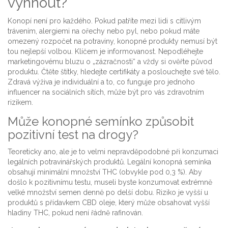
vyhnout?
Konopí není pro každého. Pokud patříte mezi lidi s citlivým
trávením, alergiemi na ořechy nebo pyl, nebo pokud máte
omezený rozpočet na potraviny, konopné produkty nemusí být
tou nejlepší volbou. Klíčem je informovanost. Nepodléhejte
marketingovému bluzu o „zázračnosti“ a vždy si ověřte původ
produktu. Čtěte štítky, hledejte certifikáty a poslouchejte své tělo.
Zdravá výživa je individuální a to, co funguje pro jednoho
influencer na sociálních sítích, může být pro vás zdravotním
rizikem.
Může konopné semínko způsobit
pozitivní test na drogy?
Teoreticky ano, ale je to velmi nepravděpodobné při konzumaci
legálních potravinářských produktů. Legální konopná semínka
obsahují minimální množství THC (obvykle pod 0,3 %). Aby
došlo k pozitivnímu testu, museli byste konzumovat extrémně
velké množství semen denně po delší dobu. Riziko je vyšší u
produktů s přídavkem CBD oleje, který může obsahovat vyšší
hladiny THC, pokud není řádně rafinován.