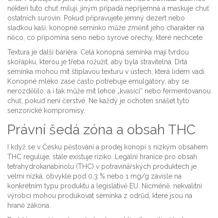
někteří tuto chuť milují, jiným připadá nepříjemná a maskuje chuť
ostatních surovin. Pokud připravujete jemný dezert nebo
sladkou kaši, konopné semínko může změnit jeho charakter na
něco, co připomíná seno nebo syrové ořechy, které nechcete.
Textura je další bariéra. Celá konopná semínka mají tvrdou
skořápku, kterou je třeba rožužit, aby byla stravitelná. Drtá
semínka mohou mít štiplavou texturu v ústech, která lidem vadí.
Konopné mléko zase často potřebuje emulgátory, aby se
nerozdělilo, a i tak může mít lehce „kvasící“ nebo fermentovanou
chuť, pokud není čerstvé. Ne každý je ochoten snášet tyto
senzorické kompromisy.
Právní šedá zóna a obsah THC
I když se v Česku pěstování a prodej konopí s nízkým obsahem
THC reguluje, stále existuje riziko. Legální hranice pro obsah
tetrahydrokanabinolu (THC) v potravinářských produktech je
velmi nízká, obvykle pod 0,3 % nebo 1 mg/g závisle na
konkrétním typu produktu a legislativě EU. Nicméně, nekvalitní
výrobci mohou produkovat semínka z odrůd, které jsou na
hraně zákona.