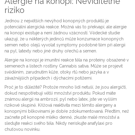
Alergie na konopí: Neviditelné
riziko
Jednou z největších nevýhod konopných produktů je
potenciální alergická reakce. Možná vás to překvapí, ale alergie
na konopí existuje a není žádnou vzácností. Vědecké studie
ukazují, že u některých jedinců může konzumace konopných
semen nebo olejů vyvolat symptomy podobné těm při alergii
na pyl, latexty nebo jiné druhy ořechů a semen.
Alergie na konopí
je
imunitní reakce těla na proteiny obsažené v
semenech a listech rostliny Cannabis sativa
. Může se projevit
svěděním, zarudnutím kůže, otoky rtů nebo jazyka a v
závažnějších případech i dýchacími potížemi.
Proč je to důležité? Protože mnoho lidí netuší, že jsou alergičtí,
dokud nespotřebují větší množství produktu. Pokud máte
známou alergii na ambrozií, pyl nebo latex, jste ve vyšším
rizikové skupině. Křížová reaktivita mezi těmito alergeny a
konopnými bílkovinami je dobře zdokumentovaná. Předtím, než
začnete pít konopné mléko denně, zkuste malé množství a
sledujte reakci svého těla. Nikdy neriskujte anafylaxi pro
chuťovou novinku.