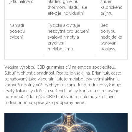
jídlu natrvalo
hladinu ghrelinu
snížení
(hormonu hladu), ale
kalorického
efekt je individuální.
příjmu.
Nahradí
Fyzická aktivita je
Bez
potřebu
nezbytná pro udržení
pohybu
cvičení
svalové hmoty a
nedojde ke
zrýchlení
tvarování
metabolismu.
postavy.
Většina výrobců CBD gummies cílí na emoce spotřebitelů.
Slibují rychlost a snadnost. Realita je však jiná. Břišní tuk, často
označovaný jako viscerální tuk, je metabolicky velmi aktivní a
zároveň odolný vůči rychlým dietám. Jeho redukce vyžaduje
trvalý kalorický deficit a snížení hladiny kortizolu (stresového
hormonu). Zde může CBD hrát svou roli, ale ne jako hlavní
hrdina příběhu, spíše jako podpůrný herec.