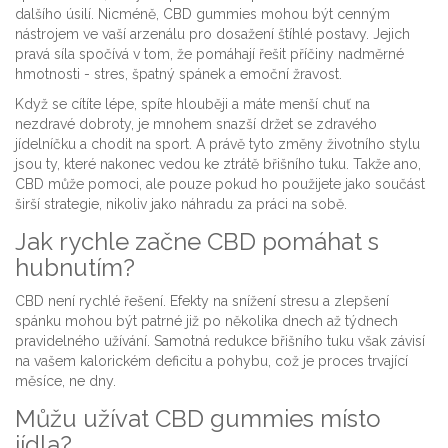
dalšího úsilí. Nicméně,
CBD gummies
mohou být cenným
nástrojem ve vaší arzenálu pro dosažení štíhlé postavy.
Jejich
pravá síla spočívá v tom, že pomáhají řešit příčiny nadměrné
hmotnosti - stres, špatný spánek a emoční žravost.
Když se cítíte lépe, spíte hlouběji a máte menší chuť na
nezdravé dobroty, je mnohem snazší držet se zdravého
jídelníčku a chodit na sport. A právě tyto změny životního stylu
jsou ty, které nakonec vedou ke ztrátě břišního tuku. Takže ano,
CBD může pomoci, ale pouze pokud ho použijete jako součást
širší strategie, nikoliv jako náhradu za práci na sobě.
Jak rychle začne CBD pomáhat s
hubnutím?
CBD není rychlé řešení. Efekty na snížení stresu a zlepšení
spánku mohou být patrné již po několika dnech až týdnech
pravidelného užívání. Samotná redukce břišního tuku však závisí
na vašem kalorickém deficitu a pohybu, což je proces trvající
měsíce, ne dny.
Můžu užívat CBD gummies místo
jídla?