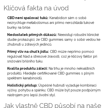
Klíčová fakta na úvod
CBD není spalovač tuků:
Kanabidioл sám o sobě
nezrychluje metabolismus ani přímo nerozkládá tukové
buňky na břiše.
Nedostatek přímých důkazů:
Neexistují robustní klinické
studie prokazující, že CBD gummies samy o sobě vedou ke
zhubnutí u zdravých jedinců.
Přímý vliv na chuť k jídlu:
CBD může nepřímo pomoci
regulovat hlad a stresové žravosti, což je klíčový faktor při
snižování břišního tuku.
Kvalita produktu záleží:
Na trhu je mnoho nekvalitních
produktů. Hledejte certifikované CBD gummies s plným
spektrem kanabinoidů.
Holistický přístup:
Úspěšné hubnutí vyžaduje kombinaci
výživy, pohybu a spánku; CBD může být pouze podpůrným
nástrojem pro lepší životní styl.
Jak vlastně CBD působí na naše