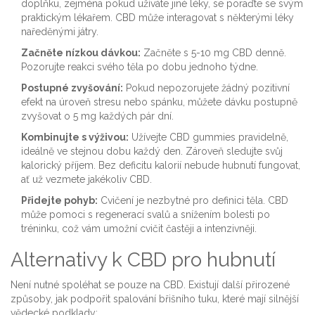
doplňku, zejména pokud užíváte jiné léky, se poraďte se svým
praktickým lékařem. CBD může interagovat s některými léky
naředěnými játry.
Začněte nízkou dávkou:
Začněte s 5-10 mg CBD denně.
Pozorujte reakci svého těla po dobu jednoho týdne.
Postupné zvyšování:
Pokud nepozorujete žádný pozitivní
efekt na úroveň stresu nebo spánku, můžete dávku postupně
zvyšovat o 5 mg každých pár dní.
Kombinujte s výživou:
Užívejte CBD gummies pravidelně,
ideálně ve stejnou dobu každý den. Zároveň sledujte svůj
kalorický příjem. Bez deficitu kalorií nebude hubnutí fungovat,
ať už vezmete jakékoliv CBD.
Přidejte pohyb:
Cvičení je nezbytné pro definici těla. CBD
může pomoci s regenerací svalů a snížením bolesti po
tréninku, což vám umožní cvičit častěji a intenzivněji.
Alternativy k CBD pro hubnutí
Není nutné spoléhat se pouze na CBD. Existují další přirozené
způsoby, jak podpořit spalování břišního tuku, které mají silnější
vědecké podklady: