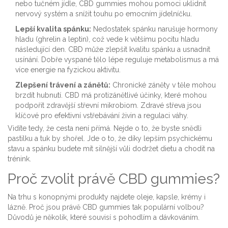
nebo tučném jídle, CBD gummies mohou pomoci uklidnit
nervový systém a snížit touhu po emocním jídelníčku.
Lepší kvalita spánku:
Nedostatek spánku narušuje hormony
hladu (ghrelin a leptin), což vede k většímu pocitu hladu
následující den. CBD může zlepšit kvalitu spánku a usnadnit
usínání. Dobře vyspané tělo lépe reguluje metabolismus a má
více energie na fyzickou aktivitu.
Zlepšení trávení a zánětů:
Chronické záněty v těle mohou
brzdít hubnutí. CBD má protizánětlivé účinky, které mohou
podpořit zdravější střevní mikrobiom. Zdravé střeva jsou
klíčové pro efektivní vstřebávání živin a regulaci váhy.
Vidíte tedy, že cesta není přímá. Nejde o to, že byste snědli
pastilku a tuk by shořel. Jde o to, že díky lepším psychickému
stavu a spánku budete mít silnější vůli dodržet dietu a chodit na
trénink.
Proč zvolit právě CBD gummies?
Na trhu s konopnými produkty najdete oleje, kapsle, krémy i
lázně. Proč jsou právě
CBD gummies
tak populární volbou?
Důvodů je několik, které souvisí s pohodlím a dávkováním.