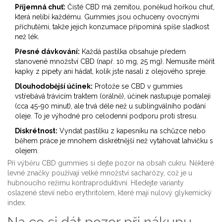
Příjemná chuť:
Čisté CBD má zemitou, poněkud hořkou chuť,
která nelíbí každému. Gummies jsou ochuceny ovocnými
příchutěmi, takže jejich konzumace připomíná spíše sladkost
než lék.
Přesné dávkování:
Každá pastilka obsahuje předem
stanovené množství CBD (např. 10 mg, 25 mg). Nemusíte měřit
kapky z pipety ani hádat, kolik jste nasali z olejového spreje.
Dlouhodobější účinek:
Protože se CBD v gummies
vstřebává trávicím traktem (orálně), účinek nastupuje pomaleji
(cca 45-90 minut), ale trvá déle než u sublingválního podání
oleje. To je výhodné pro celodenní podporu proti stresu.
Diskrétnost:
Vyndat pastilku z kapesníku na schůzce nebo
během práce je mnohem diskrétnější než vytahovat lahvičku s
olejem.
Při výběru CBD gummies si dejte pozor na obsah cukru. Některé
levné značky používají velké množství sacharózy, což je u
hubnoucího režimu kontraproduktivní. Hledejte varianty
oslazené stevií nebo erythritolem, které mají nulový glykemický
index.