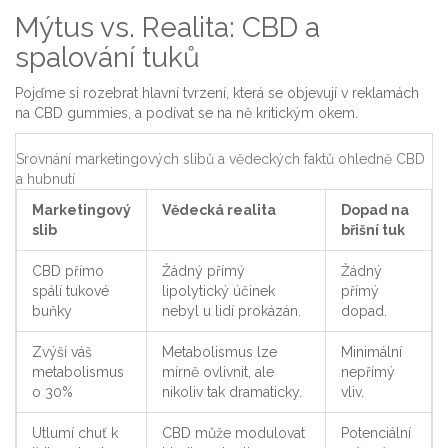
Mýtus vs. Realita: CBD a
spalování tuků
Pojďme si rozebrat hlavní tvrzení, která se objevují v reklamách
na CBD gummies, a podívat se na ně kritickým okem.
Srovnání marketingových slibů a vědeckých faktů ohledně CBD
a hubnutí
Marketingový
Vědecká realita
Dopad na
slib
břišní tuk
CBD přímo
Žádný přímý
Žádný
spálí tukové
lipolytický účinek
přímý
buňky
nebyl u lidí prokázán.
dopad.
Zvýší váš
Metabolismus lze
Minimální
metabolismus
mírně ovlivnit, ale
nepřímý
o 30%
nikoliv tak dramaticky.
vliv.
Utlumí chuť k
CBD může modulovat
Potenciální