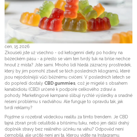
čen, 15 2026
Zkoušeli jste už všechno - od ketogenní diety po hodiny na
běžeckém pásu - a přesto se vám ten tvrdý tuk na břiše nechce
hnout z místa? Jste sami. Mnoho lidí hledá zázračný prostředek,
který by jim pomohl zbavit se těch posledních kilogramů, které
jsou nejodolnější vůči běžnému cvičení. V posledních letech se
do popředí dostaly
CBD gummies
, což je
migelé s obsahem
kanabidiołu (CBD) určené k podpoře celkového zdraví a
pohody
.
Marketingové kampaně slibují rychlé výsledky a snadné
řešení problému s nadváhou. Ale funguje to opravdu tak, jak
tvrdí reklamy?
Pojďme si rozebrat vědeckou realitu za tímto trendem. Je CBD
tajná zbraň proti celulitidě a břišnímu tuku, nebo jen další drahý
doplněk stravy bez reálného účinku na váhu? Odpověď není
černobílá, ale určitě není ani ta, kterou vidíte na Instagramu.