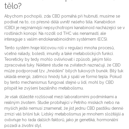
tělo?
Abychom pochopili, zda CBD pomáhá při hubnutí, musíme se
podívat na to, co přesně dělá uvnitř našeho těla.
Kanabidioл
(CBD)
je
nejznámější nepsychotropní kanabinoid nacházející se v
rostlinách konopí
. Na rozdíl od THC vás nenamastí, ale
interaguje s vaším endokanabinoidním systémem (ECS).
Tento systém hraje klíčovou roli v regulaci mnoha procesů,
včetně nálady, bolesti, imunity a také metabolických funkcí.
Teoreticky by tedy mohlo ovlivňovat i způsob, jakým tělo
zpracovává tuky. Některé studie na zvířatech naznačují, že CBD
může podporovat tzv. „hnědění“ bílých tukových buněk. Bílý tuk
ukládá energii, zatímco hnědý tuk ji spálí ve formě tepla. Pokud
by tento mechanismus fungoval stejně u lidí, mohl by CBD
přispět ke zvýšení bazálního metabolismu.
Je však důležité rozlišovat mezi laboratorními podmínkami a
reálným životem. Studie probíhající v Petriho miskách nebo na
myších ještě nemusí znamenat, že jíst jednu CBD pastilku denně
zmizí váš břišní tuk. Lidský metabolismus je mnohem složitější a
ovlivňuje ho řada dalších faktorů, jako je genetiká, hormonální
pozadí a životní styl.