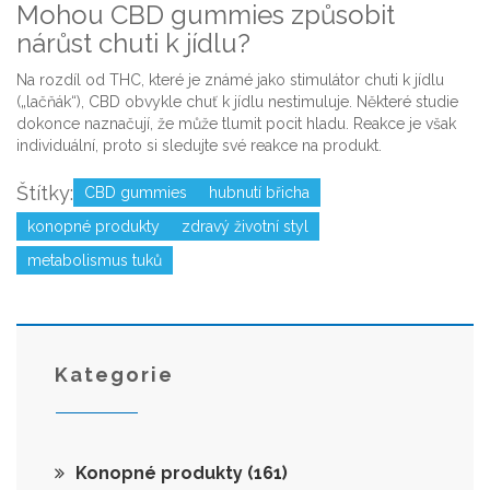
Mohou CBD gummies způsobit
nárůst chuti k jídlu?
Na rozdíl od THC, které je známé jako stimulátor chuti k jídlu
(„lačňák“), CBD obvykle chuť k jídlu nestimuluje. Některé studie
dokonce naznačují, že může tlumit pocit hladu. Reakce je však
individuální, proto si sledujte své reakce na produkt.
Štítky:
CBD gummies
hubnutí břicha
konopné produkty
zdravý životní styl
metabolismus tuků
Kategorie
Konopné produkty
(161)