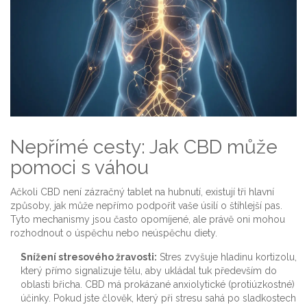
Nepřímé cesty: Jak CBD může
pomoci s váhou
Ačkoli CBD není zázračný tablet na hubnutí, existují tři hlavní
způsoby, jak může nepřímo podpořit vaše úsilí o štíhlejší pas.
Tyto mechanismy jsou často opomíjené, ale právě oni mohou
rozhodnout o úspěchu nebo neúspěchu diety.
Snížení stresového žravosti:
Stres zvyšuje hladinu kortizolu,
který přímo signalizuje tělu, aby ukládal tuk především do
oblasti břicha. CBD má prokázané anxiolytické (protiúzkostné)
účinky. Pokud jste člověk, který při stresu sahá po sladkostech