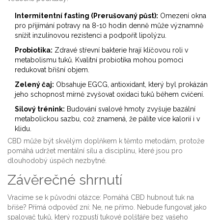
Intermitentní fasting (Prerušovaný půst):
Omezení okna
pro přijímání potravy na 8-10 hodin denně může významně
snížit inzulínovou rezistenci a podpořit lipolýzu.
Probiotika:
Zdravé střevní bakterie hrají klíčovou roli v
metabolismu tuků. Kvalitní probiotika mohou pomoci
redukovat břišní objem.
Zelený čaj:
Obsahuje EGCG, antioxidant, který byl prokázán
jeho schopnost mírně zvyšovat oxidaci tuků během cvičení.
Silový trénink:
Budování svalové hmoty zvyšuje bazální
metabolickou sazbu, což znamená, že pálíte více kalorií i v
klidu.
CBD může být skvělým doplňkem k těmto metodám, protože
pomáhá udržet mentální sílu a disciplínu, které jsou pro
dlouhodobý úspěch nezbytné.
Závěrečné shrnutí
Vracíme se k původní otázce: Pomáhá CBD hubnout tuk na
břiše? Přímá odpověď zní: Ne, ne přímo. Nebude fungovat jako
spalovač tuků, který rozpustí tukové polštáře bez vašeho