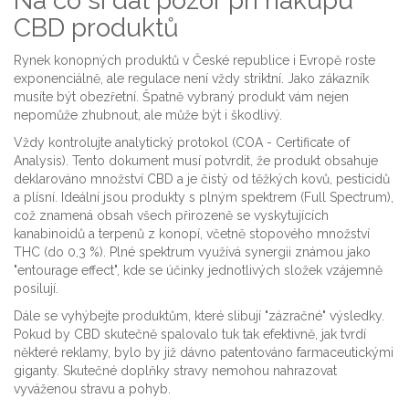
Na co si dát pozor při nákupu
CBD produktů
Rynek konopných produktů v České republice i Evropě roste
exponenciálně, ale regulace není vždy striktní. Jako zákazník
musíte být obezřetní. Špatně vybraný produkt vám nejen
nepomůže zhubnout, ale může být i škodlivý.
Vždy kontrolujte analytický protokol (COA - Certificate of
Analysis). Tento dokument musí potvrdit, že produkt obsahuje
deklarováno množství CBD a je čistý od těžkých kovů, pesticidů
a plísní. Ideální jsou produkty s
plným spektrem (Full Spectrum)
,
což znamená
obsah všech přirozeně se vyskytujících
kanabinoidů a terpenů z konopí, včetně stopového množství
THC (do 0,3 %)
.
Plné spektrum využívá synergii známou jako
"entourage effect", kde se účinky jednotlivých složek vzájemně
posilují.
Dále se vyhýbejte produktům, které slibují "zázračné" výsledky.
Pokud by CBD skutečně spalovalo tuk tak efektivně, jak tvrdí
některé reklamy, bylo by již dávno patentováno farmaceutickými
giganty. Skutečné doplňky stravy nemohou nahrazovat
vyváženou stravu a pohyb.