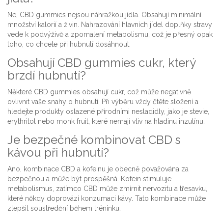
Ne, CBD gummies nejsou náhražkou jídla. Obsahují minimální
množství kalorií a živin. Nahrazování hlavních jídel doplňky stravy
vede k podvýživě a zpomalení metabolismu, což je přesný opak
toho, co chcete při hubnutí dosáhnout.
Obsahují CBD gummies cukr, který
brzdí hubnutí?
Některé CBD gummies obsahují cukr, což může negativně
ovlivnit vaše snahy o hubnutí. Při výběru vždy čtěte složení a
hledejte produkty oslazené přírodními nesladidly, jako je stevie,
erythritol nebo monk fruit, které nemají vliv na hladinu inzulínu.
Je bezpečné kombinovat CBD s
kávou při hubnutí?
Ano, kombinace CBD a kofeinu je obecně považována za
bezpečnou a může být prospěšná. Kofein stimuluje
metabolismus, zatímco CBD může zmírnit nervozitu a třesavku,
které někdy doprovází konzumaci kávy. Tato kombinace může
zlepšit soustředění během tréninku.