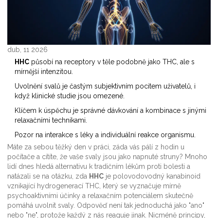
dub, 11 2026
HHC
působí na receptory v těle podobně jako THC, ale s
mírnější intenzitou.
Uvolnění svalů je častým subjektivním pocitem uživatelů, i
když klinické studie jsou omezené.
Klíčem k úspěchu je správné dávkování a kombinace s jinými
relaxačními technikami.
Pozor na interakce s léky a individuální reakce organismu.
Máte za sebou těžký den v práci, záda vás pálí z hodin u
počítače a cítíte, že vaše svaly jsou jako napnuté struny? Mnoho
lidí dnes hledá alternativu k tradičním lékům proti bolesti a
natázali se na otázku, zda
HHC
je
polovodovodný kanabinoid
vznikající hydrogenerací THC, který se vyznačuje mírně
psychoaktivními účinky a relaxačním potenciálem
skutečně
pomáhá uvolnit svaly. Odpověď není tak jednoduchá jako "ano"
nebo "ne", protože každý z nás reaguje jinak. Nicméně principy,