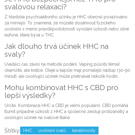
svalovou relaxaci?
Z hlediska psychoaktivního účinku je HHC obecně považováno
za mírnější. To znamená, že můžete dosáhnout fyzického
uvolnění s menší pravděpodobností vyvolání úzkosti nebo silné
euforie, která bývá u THC.
Jak dlouho trvá účinek HHC na
svaly?
Uváděcí čas závisí na metodě podání. Vaping působí téměř
okamžitě, ale krátce. Oleje a kapsle mají pomalejší nástup (30-90
minut), ale uvolňující účinek může přetrvávat několik hodin.
Mohu kombinovat HHC s CBD pro
lepší výsledky?
Určitě. Kombinace HHC a CBD je velmi populární. CBD pomáhá
tlumit případné úzkosti z HHC a společně zesilují protizánětlý a
uvolňující účinek na svalové tkáně.
Štítky:
HHC
uvolnění svalů
kanabinoidy