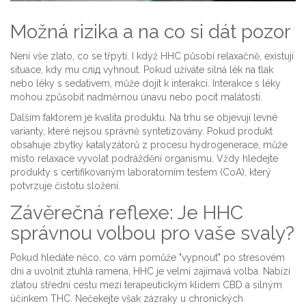
Možná rizika a na co si dát pozor
Není vše zlato, co se třpytí. I když HHC působí relaxačně, existují
situace, kdy mu слід vyhnout. Pokud užíváte silná lék na tlak
nebo léky s sedativem, může dojít k interakci.
Interakce s léky
mohou způsobit nadměrnou únavu nebo pocit malátosti.
Dalším faktorem je kvalita produktu. Na trhu se objevují levné
varianty, které nejsou správně syntetizovány. Pokud produkt
obsahuje zbytky katalyzátorů z procesu hydrogenerace, může
místo relaxace vyvolat podráždění organismu. Vždy hledejte
produkty s certifikovaným laboratorním testem (CoA), který
potvrzuje čistotu složení.
Závěrečná reflexe: Je HHC
správnou volbou pro vaše svaly?
Pokud hledáte něco, co vám pomůže "vypnout" po stresovém
dni a uvolnit ztuhlá ramena, HHC je velmi zajímavá volba. Nabízí
zlatou střední cestu mezi terapeutickým klidem CBD a silným
účinkem THC. Nečekejte však zázraky u chronických