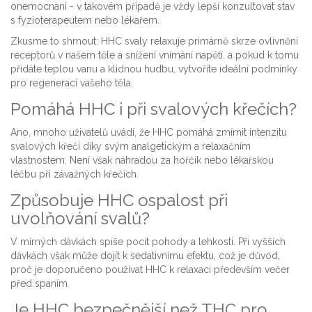
onemocnaní - v takovém případě je vždy lepší konzultovat stav
s fyzioterapeutem nebo lékařem.
Zkusme to shrnout: HHC svaly relaxuje primárně skrze ovlivnění
receptorů v našem těle a snížení vnímání napětí. a pokud k tomu
přidáte teplou vanu a klidnou hudbu, vytvoříte ideální podmínky
pro regeneraci vašeho těla.
Pomáhá HHC i při svalových křečích?
Ano, mnoho uživatelů uvádí, že HHC pomáhá zmírnit intenzitu
svalových křečí díky svým analgetickým a relaxačním
vlastnostem. Není však náhradou za hořčík nebo lékařskou
léčbu při závažných křečích.
Způsobuje HHC ospalost při
uvolňování svalů?
V mírných dávkách spíše pocit pohody a lehkosti. Při vyšších
dávkách však může dojít k sedativnímu efektu, což je důvod,
proč je doporučeno používat HHC k relaxaci především večer
před spaním.
Je HHC bezpečnější než THC pro