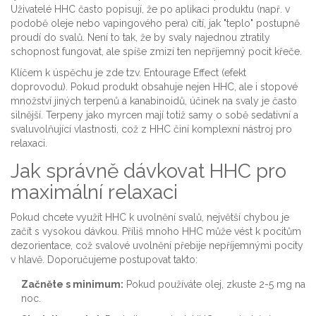
Uživatelé HHC často popisují, že po aplikaci produktu (např. v
podobě oleje nebo vapingového pera) cítí, jak "teplo" postupně
proudí do svalů. Není to tak, že by svaly najednou ztratily
schopnost fungovat, ale spíše zmizí ten nepříjemný pocit křeče.
Klíčem k úspěchu je zde tzv.
Entourage Effect
(efekt
doprovodu). Pokud produkt obsahuje nejen HHC, ale i stopové
množství jiných terpenů a kanabinoidů, účinek na svaly je často
silnější. Terpeny jako myrcen mají totiž samy o sobě sedativní a
svaluvolňující vlastnosti, což z HHC činí komplexní nástroj pro
relaxaci.
Jak správně dávkovat HHC pro
maximální relaxaci
Pokud chcete využít HHC k uvolnění svalů, největší chybou je
začít s vysokou dávkou. Příliš mnoho HHC může vést k pocitům
dezorientace, což svalové uvolnění přebije nepříjemnými pocity
v hlavě. Doporučujeme postupovat takto:
Začněte s minimum:
Pokud používáte olej, zkuste 2-5 mg na
noc.