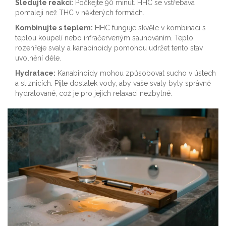
Sledujte reakci:
Počkejte 90 minut. HHC se vstřebává
pomaleji než THC v některých formách.
Kombinujte s teplem:
HHC funguje skvěle v kombinaci s
teplou koupelí nebo infračerveným saunováním. Teplo
rozehřeje svaly a kanabinoidy pomohou udržet tento stav
uvolnění déle.
Hydratace:
Kanabinoidy mohou způsobovat sucho v ústech
a sliznicích. Pijte dostatek vody, aby vaše svaly byly správně
hydratované, což je pro jejich relaxaci nezbytné.