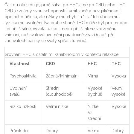
Častou otázkou je, proč sahat po HHC a ne po CBD nebo THC.
CBD
je známý svou schopností tlumit záněty bez jakéhokoli
opojného účinku, ale někdy mu chybí ta "síla" k hlubokému
fyzickému uvolnění. Na druhé straně
THC
může být pro mnoho
lidí příliš silné, vyvolat úzkost nebo příliš intenzivní změnu
vnímání, což svalové uvolnění paradoxně zkazí (např. při
záchvatech paniky se svaly spíše ztuhnou).
Srovnání HHC s ostatními kanabinoidmi v kontextu relaxace
Vlastnost
CBD
HHC
THC
Psychoaktivita
Žádná/Minimální
Mírná
Vysoká
Uvolnění
Střední
Vysoké
Velmi
svalů
(dlouhodobé)
(rychlé)
vysoké
Riziko úzkosti
Velmi nízké
Nízké
Vysoké
až
střední
Průnik do
Dobrý
Velmi
Dobrý