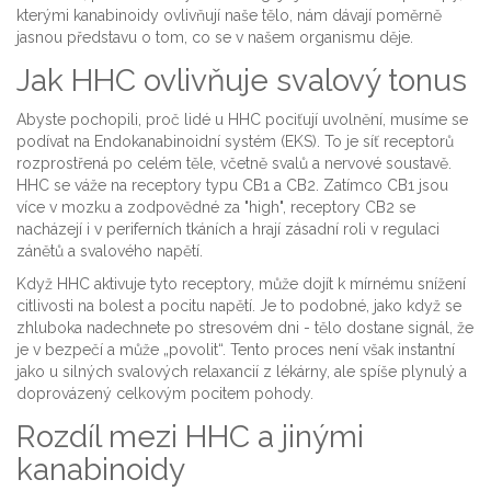
kterými kanabinoidy ovlivňují naše tělo, nám dávají poměrně
jasnou představu o tom, co se v našem organismu děje.
Jak HHC ovlivňuje svalový tonus
Abyste pochopili, proč lidé u HHC pociťují uvolnění, musíme se
podívat na
Endokanabinoidní systém
(EKS). To je síť receptorů
rozprostřená po celém těle, včetně svalů a nervové soustavě.
HHC se váže na receptory typu CB1 a CB2. Zatímco CB1 jsou
více v mozku a zodpovědné za "high", receptory CB2 se
nacházejí i v periferních tkáních a hrají zásadní roli v regulaci
zánětů a svalového napětí.
Když HHC aktivuje tyto receptory, může dojít k mírnému snížení
citlivosti na bolest a pocitu napětí. Je to podobné, jako když se
zhluboka nadechnete po stresovém dni - tělo dostane signál, že
je v bezpečí a může „povolit“. Tento proces není však instantní
jako u silných svalových relaxancií z lékárny, ale spíše plynulý a
doprovázený celkovým pocitem pohody.
Rozdíl mezi HHC a jinými
kanabinoidy