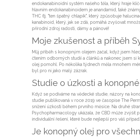
endokanabinoidní systém našeho těla, který hraje klí
hlavním endokanabinoidem je anandamid, také známý 
THC (tj. "ten špatný chlapík", který způsobuje halucin
kanabinoid, který, jak se zdá, pomáhá zvyšovat množst
přírodní zdroj radosti, dámy a pánové!
Moje zkušenost a příběh Sy
Můj příběh s konopným olejem začal, když jsem hleda
čtením odborných studií a článků a nakonec jsem si ko
olej pomohl. Po několika týdnech měla mnohem méně ú
byl pro ni jako malý zázrak.
Studie o úzkosti a konopné
Když se podíváme na vědecké studie, názory na konop
studie publikovaná v roce 2019 ve časopise The Per
snížení úzkostí během prvního měsíce. Na druhé stran
Psychopharmacology ukázala, že CBD může zvýšit poci
individuální řešení, které bude nejlepší pro váš případ
Je konopný olej pro všech