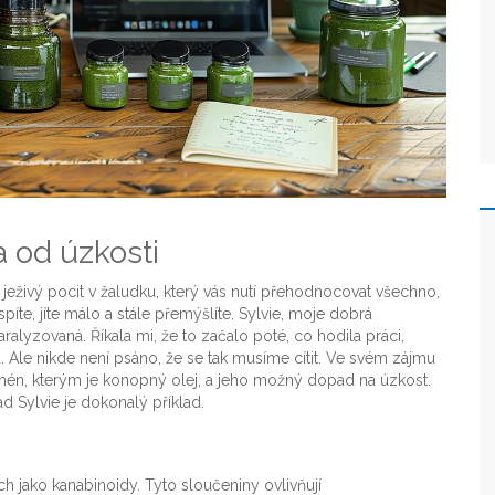
a od úzkosti
n ježivý pocit v žaludku, který vás nutí přehodnocovat všechno,
te, jíte málo a stále přemýšlíte. Sylvie, moje dobrá
ralyzovaná. Říkala mi, že to začalo poté, co hodila práci,
mu. Ale nikde není psáno, že se tak musíme cítit. Ve svém zájmu
nomén, kterým je konopný olej, a jeho možný dopad na úzkost.
 Sylvie je dokonalý příklad.
 jako kanabinoidy. Tyto sloučeniny ovlivňují