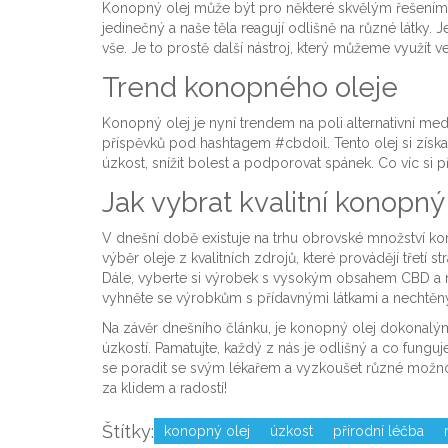
Konopný olej může být pro některé skvělým řešením, 
jedinečný a naše těla reagují odlišně na různé látky.
vše. Je to prostě další nástroj, který můžeme využít 
Trend konopného oleje
Konopný olej je nyní trendem na poli alternativní medi
příspěvků pod hashtagem #cbdoil. Tento olej si získa
úzkost, snížit bolest a podporovat spánek. Co víc si p
Jak vybrat kvalitní konopný
V dnešní době existuje na trhu obrovské množství kon
výběr oleje z kvalitních zdrojů, které provádějí třetí 
Dále, vyberte si výrobek s vysokým obsahem CBD a
vyhněte se výrobkům s přídavnými látkami a nechtě
Na závěr dnešního článku, je konopný olej dokonalým
úzkostí. Pamatujte, každý z nás je odlišný a co fung
se poradit se svým lékařem a vyzkoušet různé možnos
za klidem a radostí!
Štítky:
konopný olej
úzkost
přírodní léčba