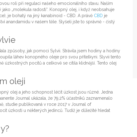
čovou roli při regulaci našeho emocionálního stavu. Naším
jako „molekula radosti“. Konopný olej, i když neobsahuje
ace), je bohatý na jiný kanabinoid - CBD. A právě
CBD
je
ví anandamidu v našem těle. Slyšeli jste to správně - čistý
lvie
la způsoby, jak pomoci Sylvii. Strávila jsem hodiny a hodiny
upila láhev konopného oleje pro svou přítelkyni. Slyvii tento
zkostných pocitů a celkově se cítila klidnější. Tento olej
m oleji
ný olej a jeho schopnost léčit úzkost jsou různé. Jedna
manente Journal ukázala, že 79,2% účastníků zaznamenalo
ě, studie publikovaná v roce 2017 v Journal of
t úzkosti u některých jedinců. Tudíž je důležité hledat
.
ny?