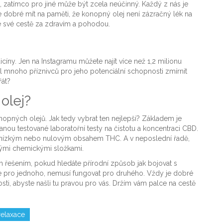
zatímco pro jiné může být zcela neúčinný. Každý z nás je
 Je dobré mít na paměti, že konopný olej není zázračný lék na
ve své cestě za zdravím a pohodou.
cíny. Jen na Instagramu můžete najít více než 1,2 milionu
l mnoho příznivců pro jeho potenciální schopnosti zmírnit
řát?
 olej?
opných olejů. Jak tedy vybrat ten nejlepší? Základem je
stranou testované laboratořní testy na čistotu a koncentraci CBD.
 nízkým nebo nulovým obsahem THC. A v neposlední řadě,
nými chemickými složkami.
 řešením, pokud hledáte přírodní způsob jak bojovat s
uje pro jednoho, nemusí fungovat pro druhého. Vždy je dobré
ti, abyste našli tu pravou pro vás. Držím vám palce na cestě
relaxace