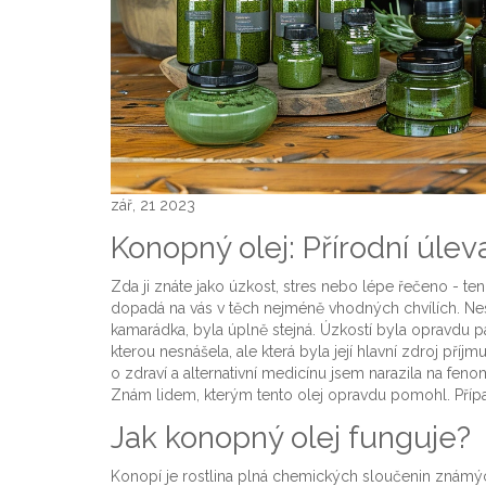
zář, 21 2023
Konopný olej: Přírodní úlev
Zda ji znáte jako úzkost, stres nebo lépe řečeno - te
dopadá na vás v těch nejméně vhodných chvílích. Nespí
kamarádka, byla úplně stejná. Úzkostí byla opravdu pa
kterou nesnášela, ale která byla její hlavní zdroj příj
o zdraví a alternativní medicínu jsem narazila na fe
Znám lidem, kterým tento olej opravdu pomohl. Případ
Jak konopný olej funguje?
Konopí je rostlina plná chemických sloučenin známých