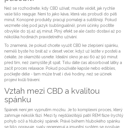
Než se rozhodnete, kdy CBD užívat, musíte vědět, jak rychle
vaše tělo reaguje. Není to jako káva, která vás probudí do pěti
minut. Konopné produkty pracují pomaleji a subtilněji. Pokud
vezmete olej pod jazyk (sublinguálně), první účinky pocítíte
obvykle do 15 až 45 minut. Plný efekt se ale často dostaví až po
několika hodinách pravidelného užívání.
To znamená, že pokud chcete využít CBD ke zlepšení spánku,
neměli byste ho brát až v deset večer, když už ležíte v posteli a
čekáte, že okamžitě usnete. Ideální okno je asi 60 až 90 minut
před tím, než zamýšlíte jít spát. Tělu dáte čas absorbovat látky a
začít proces relaxace. Pokud používáte kapsle nebo edibles,
počkejte déle - tam může trvat i dvě hodiny, než se účinek
projeví kvůli trávení.
Vztah mezi CBD a kvalitou
spánku
Spánek není jen vypnutím mozku. Je to komplexní proces, který
zahrnuje několik fází. Mezi ty nejdůležitější patří REM fáze (rychlý
pohyb očí) a hluboký spánek. Právě během hlubokého spánku
se tělo opravuje, svaly regenerují a imunitní systém se posiluje.