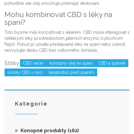
pohodlné, ale olej umožňuje přesnější dávkování.
Mohu kombinovat CBD s léky na
spaní?
Toto bysme měli konzultovat s lékařem. CBD může interagovat s
některými léky prostřednictvím jaterních enzymů (cytochrom
P450). Pokud již užíváte předepsané léky na spaní nebo úzkost,
nezvyšujte dávku CBD bez odborného dohledu.
Štítky:
CBD večer
konopný olej na spaní
CBD a spánek
účinky CBD v noci
kanabidiol před spaním
Kategorie
Konopné produkty
(162)