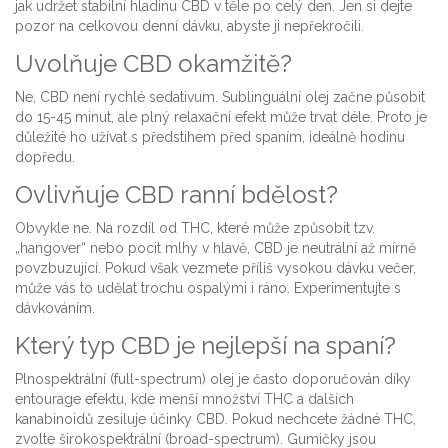
jak udržet stabilní hladinu CBD v těle po celý den. Jen si dejte
pozor na celkovou denní dávku, abyste ji nepřekročili.
Uvolňuje CBD okamžitě?
Ne, CBD není rychlé sedativum. Sublinguální olej začne působit
do 15-45 minut, ale plný relaxační efekt může trvat déle. Proto je
důležité ho užívat s předstihem před spaním, ideálně hodinu
dopředu.
Ovlivňuje CBD ranní bdělost?
Obvykle ne. Na rozdíl od THC, které může způsobit tzv.
„hangover“ nebo pocit mlhy v hlavě, CBD je neutrální až mírně
povzbuzující. Pokud však vezmete příliš vysokou dávku večer,
může vás to udělat trochu ospalými i ráno. Experimentujte s
dávkováním.
Který typ CBD je nejlepší na spaní?
Plnospektrální (full-spectrum) olej je často doporučován díky
entourage efektu, kde menší množství THC a dalších
kanabinoidů zesiluje účinky CBD. Pokud nechcete žádné THC,
zvolte širokospektrální (broad-spectrum). Gumičky jsou