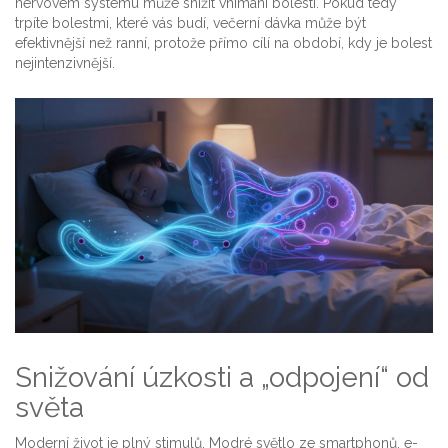
nervovém systému může snížit vnímání bolesti. Pokud tedy
trpíte bolestmi, které vás budí, večerní dávka může být
efektivnější než ranní, protože přímo cílí na období, kdy je bolest
nejintenzivnější.
Snižování úzkosti a „odpojení“ od
světa
Moderní život je plný stimulů. Modré světlo ze smartphonů, e-