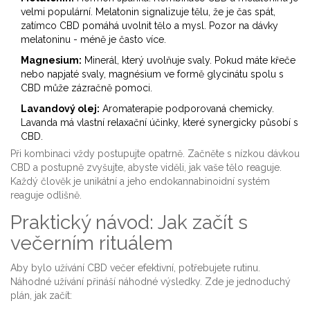
velmi populární. Melatonin signalizuje tělu, že je čas spát,
zatímco CBD pomáhá uvolnit tělo a mysl. Pozor na dávky
melatoninu - méně je často více.
Magnesium:
Minerál, který uvolňuje svaly. Pokud máte křeče
nebo napjaté svaly, magnésium ve formě glycinátu spolu s
CBD může zázračně pomoci.
Lavandový olej:
Aromaterapie podporovaná chemicky.
Lavanda má vlastní relaxační účinky, které synergicky působí s
CBD.
Při kombinaci vždy postupujte opatrně. Začněte s nízkou dávkou
CBD a postupně zvyšujte, abyste viděli, jak vaše tělo reaguje.
Každý člověk je unikátní a jeho endokannabinoidní systém
reaguje odlišně.
Praktický návod: Jak začít s
večerním rituálem
Aby bylo užívání CBD večer efektivní, potřebujete rutinu.
Náhodné užívání přináší náhodné výsledky. Zde je jednoduchý
plán, jak začít: