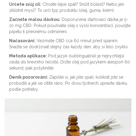
Určete svůj cíl:
Chcete lépe spát? Snížit bolest? Nebo jen
zklidnit mysl? To určí typ produktu (olej, guma, krém).
Začněte malou dávkou:
Doporučená startovací dávka je 5-
10 mg CBD. Pokud používáte olej s vyšší koncentrací, použijte
pipetu k přesnému odměření.
Načasování:
Vezměte CBD cca 60 minut před spaním.
Snažte se dodržovat stejný čas každý den, aby si tělo zvyklo.
Metoda aplikace:
Pod jazyk (sublinguálně) je nejrychlejší
cesta do krevního řečiště. Držte olej pod jazykem alespoň 60
sekund, pak polykněte.
Deník pozorování:
Zapíšte si, jak jste spali, kolikrát jste se
probudili a jak se cítíte ráno. Po dvou týdnech upravte dávku
podle potřeby.