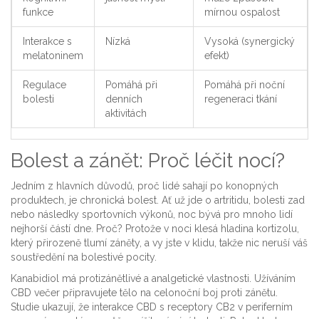
funkce
mírnou ospalost
Interakce s
Nízká
Vysoká (synergický
melatoninem
efekt)
Regulace
Pomáhá při
Pomáhá při noční
bolesti
denních
regeneraci tkání
aktivitách
Bolest a zánět: Proč léčit nocí?
Jedním z hlavních důvodů, proč lidé sahají po konopných
produktech, je chronická bolest. Ať už jde o artritidu, bolesti zad
nebo následky sportovních výkonů, noc bývá pro mnoho lidí
nejhorší částí dne. Proč? Protože v noci klesá hladina kortizolu,
který přirozeně tlumí záněty, a vy jste v klidu, takže nic neruší váš
soustředění na bolestivé pocity.
Kanabidiol
má
protizánětlivé a analgetické vlastnosti
. Užíváním
CBD večer připravujete tělo na celonoční boj proti zánětu.
Studie ukazují, že interakce CBD s receptory CB2 v periferním