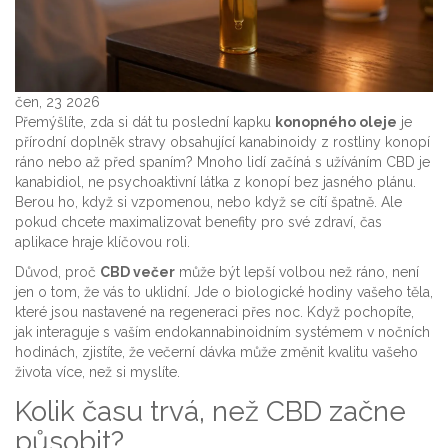
čen, 23 2026
Přemýšlíte, zda si dát tu poslední kapku
konopného oleje
je
přírodní doplněk stravy obsahující kanabinoidy z rostliny konopí
ráno nebo až před spaním? Mnoho lidí začíná s užíváním
CBD
je
kanabidiol, ne psychoaktivní látka z konopí
bez jasného plánu.
Berou ho, když si vzpomenou, nebo když se cítí špatně. Ale
pokud chcete maximalizovat benefity pro své zdraví, čas
aplikace hraje klíčovou roli.
Důvod, proč
CBD večer
může být lepší volbou než ráno, není
jen o tom, že vás to uklidní. Jde o biologické hodiny vašeho těla,
které jsou nastavené na regeneraci přes noc. Když pochopíte,
jak interaguje s vaším endokannabinoidním systémem v nočních
hodinách, zjistíte, že večerní dávka může změnit kvalitu vašeho
života více, než si myslíte.
Kolik času trvá, než CBD začne
působit?