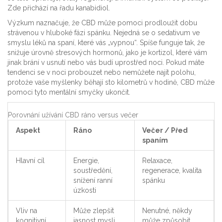
Zde přichází na řadu kanabidiol.
Výzkum naznačuje, že CBD může pomoci prodloužit dobu
strávenou v hluboké fázi spánku. Nejedná se o sedativum ve
smyslu léků na spaní, které vás „vypnou“. Spíše funguje tak, že
snižuje úrovně stresových hormonů, jako je kortizol, které vám
jinak brání v usnutí nebo vás budí uprostřed noci. Pokud máte
tendenci se v noci probouzet nebo nemůžete najít polohu,
protože vaše myšlenky běhají sto kilometrů v hodině, CBD může
pomoci tyto mentální smyčky ukončit.
Porovnání užívání CBD ráno versus večer
Aspekt
Ráno
Večer / Před
spaním
Hlavní cíl
Energie,
Relaxace,
soustředění,
regenerace, kvalita
snížení ranní
spánku
úzkosti
Vliv na
Může zlepšit
Nenutné, někdy
kognitivní
jasnost mysli
může způsobit