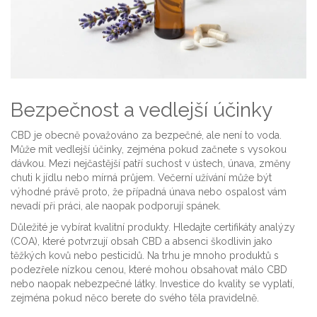
Bezpečnost a vedlejší účinky
CBD je obecně považováno za bezpečné, ale není to voda.
Může mít vedlejší účinky, zejména pokud začnete s vysokou
dávkou. Mezi nejčastější patří suchost v ústech, únava, změny
chuti k jídlu nebo mírná průjem. Večerní užívání může být
výhodné právě proto, že případná únava nebo ospalost vám
nevadí při práci, ale naopak podporují spánek.
Důležité je vybírat kvalitní produkty. Hledajte certifikáty analýzy
(COA), které potvrzují obsah CBD a absenci škodlivin jako
těžkých kovů nebo pesticidů. Na trhu je mnoho produktů s
podezřele nízkou cenou, které mohou obsahovat málo CBD
nebo naopak nebezpečné látky. Investice do kvality se vyplatí,
zejména pokud něco berete do svého těla pravidelně.