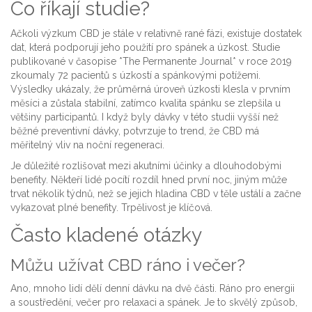
Co říkají studie?
Ačkoli výzkum CBD je stále v relativně rané fázi, existuje dostatek
dat, která podporují jeho použití pro spánek a úzkost. Studie
publikované v časopise *The Permanente Journal* v roce 2019
zkoumaly 72 pacientů s úzkostí a spánkovými potížemi.
Výsledky ukázaly, že průměrná úroveň úzkosti klesla v prvním
měsíci a zůstala stabilní, zatímco kvalita spánku se zlepšila u
většiny participantů. I když byly dávky v této studii vyšší než
běžné preventivní dávky, potvrzuje to trend, že CBD má
měřitelný vliv na noční regeneraci.
Je důležité rozlišovat mezi akutními účinky a dlouhodobými
benefity. Někteří lidé pocítí rozdíl hned první noc, jiným může
trvat několik týdnů, než se jejich hladina CBD v těle ustálí a začne
vykazovat plné benefity. Trpělivost je klíčová.
Často kladené otázky
Můžu užívat CBD ráno i večer?
Ano, mnoho lidí dělí denní dávku na dvě části. Ráno pro energii
a soustředění, večer pro relaxaci a spánek. Je to skvělý způsob,