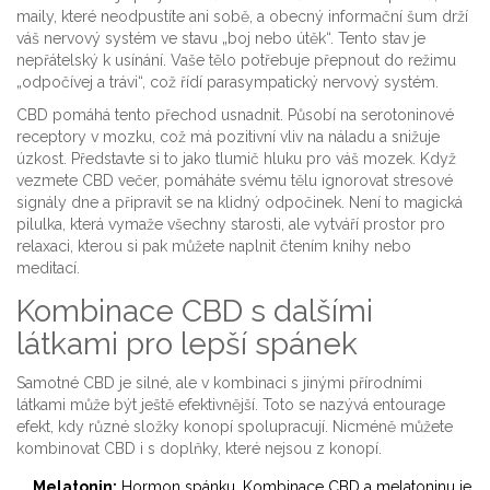
maily, které neodpustíte ani sobě, a obecný informační šum drží
váš nervový systém ve stavu „boj nebo útěk“. Tento stav je
nepřátelský k usínání. Vaše tělo potřebuje přepnout do režimu
„odpočívej a trávi“, což řídí parasympatický nervový systém.
CBD pomáhá tento přechod usnadnit. Působí na serotoninové
receptory v mozku, což má pozitivní vliv na náladu a snižuje
úzkost. Představte si to jako tlumič hluku pro váš mozek. Když
vezmete CBD večer, pomáháte svému tělu ignorovat stresové
signály dne a připravit se na klidný odpočinek. Není to magická
pilulka, která vymaže všechny starosti, ale vytváří prostor pro
relaxaci, kterou si pak můžete naplnit čtením knihy nebo
meditací.
Kombinace CBD s dalšími
látkami pro lepší spánek
Samotné CBD je silné, ale v kombinaci s jinými přírodními
látkami může být ještě efektivnější. Toto se nazývá entourage
efekt, kdy různé složky konopí spolupracují. Nicméně můžete
kombinovat CBD i s doplňky, které nejsou z konopí.
Melatonin:
Hormon spánku. Kombinace CBD a melatoninu je