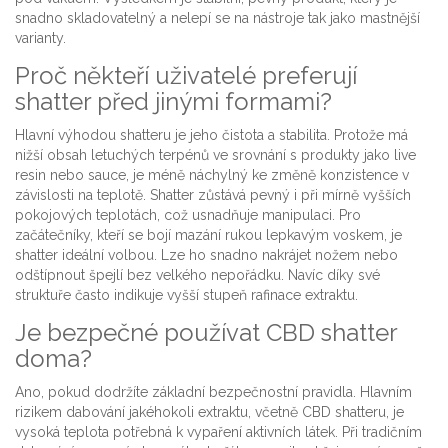
snadno skladovatelný a nelepí se na nástroje tak jako mastnější
varianty.
Proč někteří uživatelé preferují
shatter před jinými formami?
Hlavní výhodou shatteru je jeho čistota a stabilita. Protože má
nižší obsah letuchých terpénů ve srovnání s produkty jako live
resin nebo sauce, je méně náchylný ke změně konzistence v
závislosti na teplotě. Shatter zůstává pevný i při mírně vyšších
pokojových teplotách, což usnadňuje manipulaci. Pro
začátečníky, kteří se bojí mazání rukou lepkavým voskem, je
shatter ideální volbou. Lze ho snadno nakrájet nožem nebo
odštípnout špejlí bez velkého nepořádku. Navíc díky své
struktuře často indikuje vyšší stupeň rafinace extraktu.
Je bezpečné používat CBD shatter
doma?
Ano, pokud dodržíte základní bezpečnostní pravidla. Hlavním
rizikem dabování jakéhokoli extraktu, včetně CBD shatteru, je
vysoká teplota potřebná k vypaření aktivních látek. Při tradičním