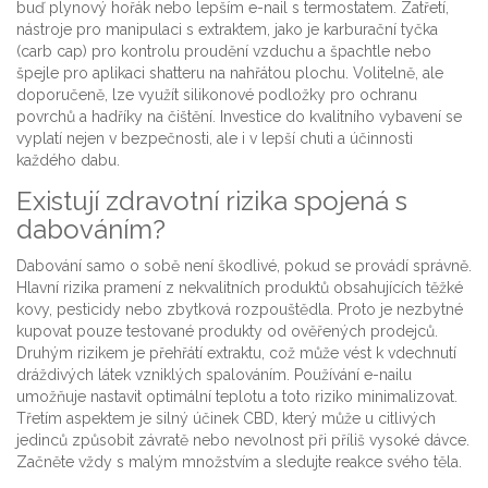
buď plynový hořák nebo lepším e-nail s termostatem. Zatřetí,
nástroje pro manipulaci s extraktem, jako je karburační tyčka
(carb cap) pro kontrolu proudění vzduchu a špachtle nebo
špejle pro aplikaci shatteru na nahřátou plochu. Volitelně, ale
doporučeně, lze využít silikonové podložky pro ochranu
povrchů a hadříky na čištění. Investice do kvalitního vybavení se
vyplatí nejen v bezpečnosti, ale i v lepší chuti a účinnosti
každého dabu.
Existují zdravotní rizika spojená s
dabováním?
Dabování samo o sobě není škodlivé, pokud se provádí správně.
Hlavní rizika pramení z nekvalitních produktů obsahujících těžké
kovy, pesticidy nebo zbytková rozpouštědla. Proto je nezbytné
kupovat pouze testované produkty od ověřených prodejců.
Druhým rizikem je přehřátí extraktu, což může vést k vdechnutí
dráždivých látek vzniklých spalováním. Používání e-nailu
umožňuje nastavit optimální teplotu a toto riziko minimalizovat.
Třetím aspektem je silný účinek CBD, který může u citlivých
jedinců způsobit závratě nebo nevolnost při příliš vysoké dávce.
Začněte vždy s malým množstvím a sledujte reakce svého těla.