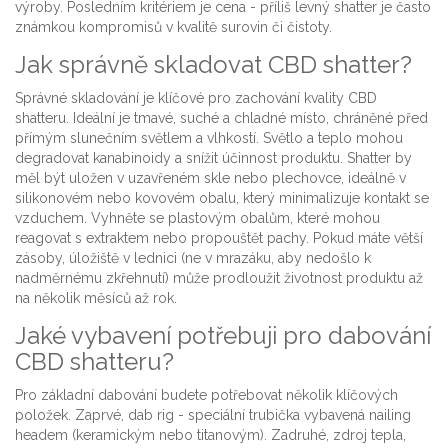
výroby. Posledním kritériem je cena - příliš levný shatter je často
známkou kompromisů v kvalitě surovin či čistoty.
Jak správně skladovat CBD shatter?
Správné skladování je klíčové pro zachování kvality CBD
shatteru. Ideální je tmavé, suché a chladné místo, chráněné před
přímým slunečním světlem a vlhkostí. Světlo a teplo mohou
degradovat kanabinoidy a snížit účinnost produktu. Shatter by
měl být uložen v uzavřeném skle nebo plechovce, ideálně v
silikonovém nebo kovovém obalu, který minimalizuje kontakt se
vzduchem. Vyhněte se plastovým obalům, které mohou
reagovat s extraktem nebo propouštět pachy. Pokud máte větší
zásoby, úložiště v lednici (ne v mrazáku, aby nedošlo k
nadměrnému zkřehnutí) může prodloužit životnost produktu až
na několik měsíců až rok.
Jaké vybavení potřebuji pro dabování
CBD shatteru?
Pro základní dabování budete potřebovat několik klíčových
položek. Zaprvé, dab rig - speciální trubička vybavená nailing
headem (keramickým nebo titanovým). Zadruhé, zdroj tepla,