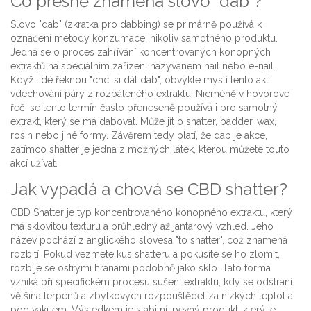
Co přesně znamená slovo "dab"?
Slovo "dab" (zkratka pro dabbing) se primárně používá k
označení metody konzumace, nikoliv samotného produktu.
Jedná se o proces zahřívání koncentrovaných konopných
extraktů na speciálním zařízení nazývaném nail nebo e-nail.
Když lidé řeknou "chci si dát dab", obvykle myslí tento akt
vdechování páry z rozpáleného extraktu. Nicméně v hovorové
řeči se tento termín často přeneseně používá i pro samotný
extrakt, který se má dabovat. Může jít o shatter, badder, wax,
rosin nebo jiné formy. Závěrem tedy platí, že dab je akce,
zatímco shatter je jedna z možných látek, kterou můžete touto
akcí užívat.
Jak vypadá a chová se CBD shatter?
CBD Shatter
je typ
koncentrovaného konopného extraktu, který
má sklovitou texturu a průhledný až jantarový vzhled
.
Jeho
název pochází z anglického slovesa "to shatter", což znamená
rozbití. Pokud vezmete kus shatteru a pokusíte se ho zlomit,
rozbije se ostrými hranami podobně jako sklo. Tato forma
vzniká při specifickém procesu sušení extraktu, kdy se odstraní
většina terpénů a zbytkových rozpouštědel za nízkých teplot a
pod vakuem. Výsledkem je stabilní, pevný produkt, který je