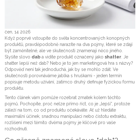
čen, 14 2026
Když poprvé vstoupíte do světa koncentrovaných konopných
produktů, pravděpodobně narazíte na dva pojmy, které se zdají
být zaměnitelné, ale ve skutečnosti znamenají něco jiného.
Slyšíte slovo
dab
a vidíte produkt označený jako
shatter
. Je
shatter lepší než dab? Nebo je to jen marketingová hra s názvy?
Odpověď není tak jednoduchá, jak by se mohlo zdát. Ve
skutečnosti porovnáváme jablka s hruškami - jeden termín
popisuje metodu užívání, zatímco druhý definuje fyzickou formu
produktu.
Tento článek vám pomůže rozebrat zmatek kolem těchto
pojmů. Pochopíte, proč nelze přímo říct, co je „lepší“, protože
záleží na tom, co od produktu očekáváte. Ať už hledáte
maximální účinek, snadnou manipulaci nebo čistotu extraktu,
rozlišení mezi těmito dvěma pojmy je klíčové pro vaše
rozhodnutí.