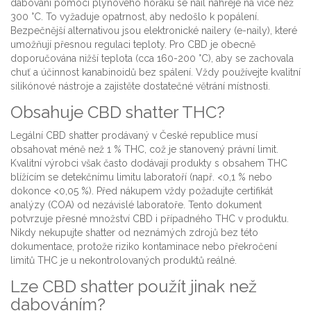
dabování pomocí plynového hořáku se nail nahřeje na více než
300 °C. To vyžaduje opatrnost, aby nedošlo k popálení.
Bezpečnější alternativou jsou elektronické nailery (e-naily), které
umožňují přesnou regulaci teploty. Pro CBD je obecně
doporučována nižší teplota (cca 160-200 °C), aby se zachovala
chuť a účinnost kanabinoidů bez spálení. Vždy používejte kvalitní
silikónové nástroje a zajistěte dostatečné větrání místnosti.
Obsahuje CBD shatter THC?
Legální CBD shatter prodávaný v České republice musí
obsahovat méně než 1 % THC, což je stanovený právní limit.
Kvalitní výrobci však často dodávají produkty s obsahem THC
blížícím se detekčnímu limitu laboratoří (např. <0,1 % nebo
dokonce <0,05 %). Před nákupem vždy požadujte certifikát
analýzy (COA) od nezávislé laboratoře. Tento dokument
potvrzuje přesné množství CBD i případného THC v produktu.
Nikdy nekupujte shatter od neznámých zdrojů bez této
dokumentace, protože riziko kontaminace nebo překročení
limitů THC je u nekontrolovaných produktů reálné.
Lze CBD shatter použít jinak než
dabováním?