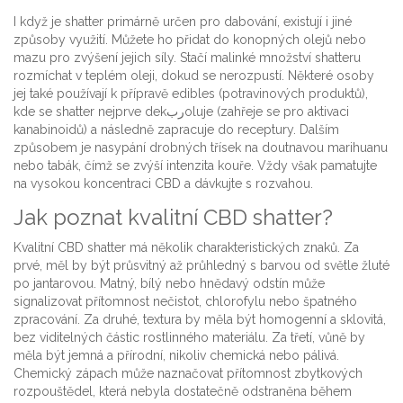
I když je shatter primárně určen pro dabování, existují i jiné
způsoby využití. Můžete ho přidat do konopných olejů nebo
mazu pro zvýšení jejich síly. Stačí malinké množství shatteru
rozmíchat v teplém oleji, dokud se nerozpustí. Některé osoby
jej také používají k přípravě edibles (potravinových produktů),
kde se shatter nejprve dekربoluje (zahřeje se pro aktivaci
kanabinoidů) a následně zapracuje do receptury. Dalším
způsobem je nasypání drobných třísek na doutnavou marihuanu
nebo tabák, čímž se zvýší intenzita kouře. Vždy však pamatujte
na vysokou koncentraci CBD a dávkujte s rozvahou.
Jak poznat kvalitní CBD shatter?
Kvalitní CBD shatter má několik charakteristických znaků. Za
prvé, měl by být průsvitný až průhledný s barvou od světle žluté
po jantarovou. Matný, bílý nebo hnědavý odstín může
signalizovat přítomnost nečistot, chlorofylu nebo špatného
zpracování. Za druhé, textura by měla být homogenní a sklovitá,
bez viditelných částic rostlinného materiálu. Za třetí, vůně by
měla být jemná a přírodní, nikoliv chemická nebo pálivá.
Chemický zápach může naznačovat přítomnost zbytkových
rozpouštědel, která nebyla dostatečně odstraněna během