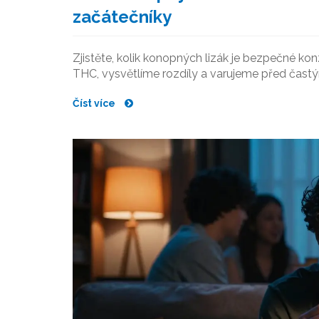
začátečníky
Zjistěte, kolik konopných lizák je bezpečné 
THC, vysvětlíme rozdíly a varujeme před čast
Číst více