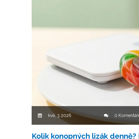
kvě, 3 2026
0 Komentář
Kolik konopných lizák denně?