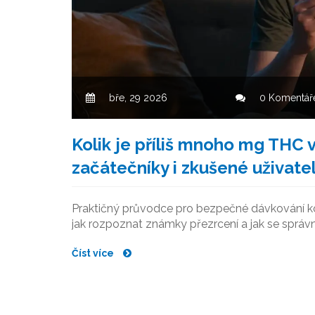
bře, 29 2026
0 Komentář
Kolik je příliš mnoho mg THC
začátečníky i zkušené uživate
Praktičný průvodce pro bezpečné dávkování kon
jak rozpoznat známky přezrcení a jak se správ
Číst více