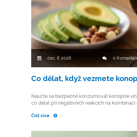
čec, 6 2026
0 Komentář
Co dělat, když vezmete kono
Naučte se bezpečně konzumovat konopné víno. P
co dělat při negativních reakcích na kombinaci
Číst více