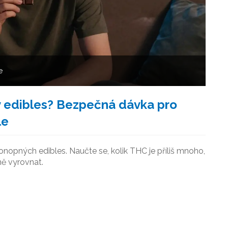
e
 v edibles? Bezpečná dávka pro
le
opných edibles. Naučte se, kolik THC je příliš mnoho,
ně vyrovnat.