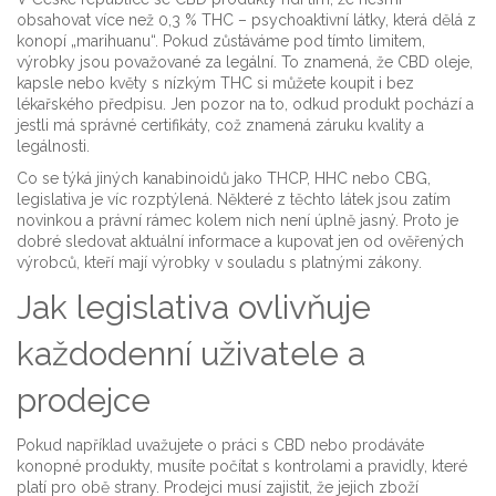
obsahovat více než 0,3 % THC – psychoaktivní látky, která dělá z
konopí „marihuanu“. Pokud zůstáváme pod tímto limitem,
výrobky jsou považované za legální. To znamená, že CBD oleje,
kapsle nebo květy s nízkým THC si můžete koupit i bez
lékařského předpisu. Jen pozor na to, odkud produkt pochází a
jestli má správné certifikáty, což znamená záruku kvality a
legálnosti.
Co se týká jiných kanabinoidů jako THCP, HHC nebo CBG,
legislativa je víc rozptýlená. Některé z těchto látek jsou zatím
novinkou a právní rámec kolem nich není úplně jasný. Proto je
dobré sledovat aktuální informace a kupovat jen od ověřených
výrobců, kteří mají výrobky v souladu s platnými zákony.
Jak legislativa ovlivňuje
každodenní uživatele a
prodejce
Pokud například uvažujete o práci s CBD nebo prodáváte
konopné produkty, musíte počítat s kontrolami a pravidly, které
platí pro obě strany. Prodejci musí zajistit, že jejich zboží