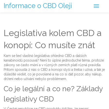
Informace o CBD Oleji
Legislativa kolem CBD a
konopí: Co musíte znát
Kam se teď vlastně legislativa ohledně CBD a dalších
kanabinoidů posouvá? Není to úplně jednoduché téma, protože
zákony se často mění a v různých zemích platí různá pravidla.
Přitom spousta z nás o CBD a konopí slyší a třeba i užívá, a tak je
důležité vědět, co je povolené a na co si dát pozor, aby nákup,
držení nebo užívání nebylo problémem.
Co je legální a co ne? Základy
legislativy CBD
V České republice se CBD produkty řídí tím, že nesmí