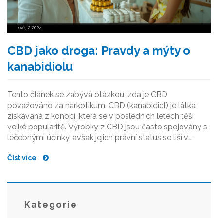
kvě, 2 2024
CBD jako droga: Pravdy a mýty o
kanabidiolu
Tento článek se zabývá otázkou, zda je CBD
považováno za narkotikum. CBD (kanabidiol) je látka
získávaná z konopí, která se v posledních letech těší
velké popularitě. Výrobky z CBD jsou často spojovány s
léčebnými účinky, avšak jejich právní status se liší v
různých zemích. Článek poskytuje přehled o zákonných
Číst více
regulacích a výzkumech, které se týkají CBD.
Kategorie