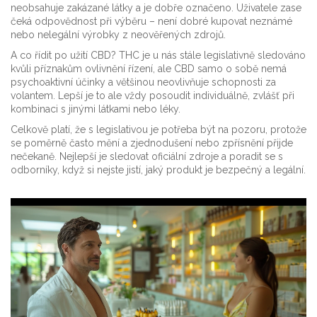
neobsahuje zakázané látky a je dobře označeno. Uživatele zase
čeká odpovědnost při výběru – není dobré kupovat neznámé
nebo nelegální výrobky z neověřených zdrojů.
A co řídit po užití CBD? THC je u nás stále legislativně sledováno
kvůli příznakům ovlivnění řízení, ale CBD samo o sobě nemá
psychoaktivní účinky a většinou neovlivňuje schopnosti za
volantem. Lepší je to ale vždy posoudit individuálně, zvlášť při
kombinaci s jinými látkami nebo léky.
Celkově platí, že s legislativou je potřeba být na pozoru, protože
se poměrně často mění a zjednodušení nebo zpřísnění přijde
nečekaně. Nejlepší je sledovat oficiální zdroje a poradit se s
odborníky, když si nejste jistí, jaký produkt je bezpečný a legální.