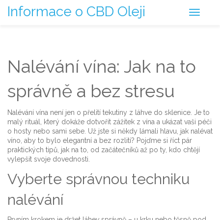
Informace o CBD Oleji
Nalévání vína: Jak na to
správně a bez stresu
Nalévání vína není jen o přelití tekutiny z láhve do sklenice. Je to
malý rituál, který dokáže dotvořit zážitek z vína a ukázat vaši péči
o hosty nebo sami sebe. Už jste si někdy lámali hlavu, jak nalévat
víno, aby to bylo elegantní a bez rozlití? Pojďme si říct pár
praktických tipů, jak na to, od začátečníků až po ty, kdo chtějí
vylepšit svoje dovednosti.
Vyberte správnou techniku
nalévání
Prvním krokem je držet láhev správně – u krku nebo těsně pod