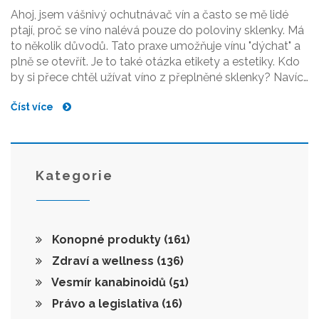
Ahoj, jsem vášnivý ochutnávač vín a často se mě lidé
ptají, proč se víno nalévá pouze do poloviny sklenky. Má
to několik důvodů. Tato praxe umožňuje vínu "dýchat" a
plně se otevřít. Je to také otázka etikety a estetiky. Kdo
by si přece chtěl užívat víno z přeplněné sklenky? Navíc
se také lépe ocení barva a aroma vína. Takže příště, když
Číst více
budete nalévat víno, pamatujte - polovina je více než
dost.
Kategorie
Konopné produkty
(161)
Zdraví a wellness
(136)
Vesmír kanabinoidů
(51)
Právo a legislativa
(16)