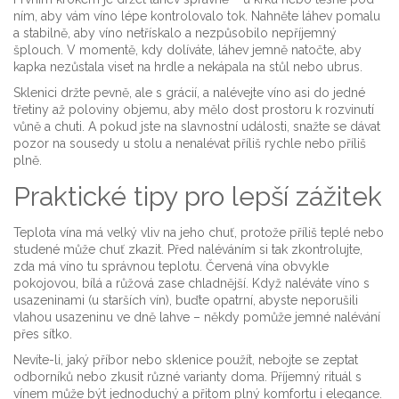
ním, aby vám víno lépe kontrolovalo tok. Nahněte láhev pomalu
a stabilně, aby víno netřískalo a nezpůsobilo nepříjemný
šplouch. V momentě, kdy dolíváte, láhev jemně natočte, aby
kapka nezůstala viset na hrdle a nekápala na stůl nebo ubrus.
Sklenici držte pevně, ale s grácií, a nalévejte víno asi do jedné
třetiny až poloviny objemu, aby mělo dost prostoru k rozvinutí
vůně a chuti. A pokud jste na slavnostní události, snažte se dávat
pozor na sousedy u stolu a nenalévat příliš rychle nebo příliš
plně.
Praktické tipy pro lepší zážitek
Teplota vína má velký vliv na jeho chuť, protože příliš teplé nebo
studené může chuť zkazit. Před naléváním si tak zkontrolujte,
zda má víno tu správnou teplotu. Červená vína obvykle
pokojovou, bílá a růžová zase chladnější. Když naléváte víno s
usazeninami (u starších vín), buďte opatrní, abyste neporušili
vlahou usazeninu ve dně lahve – někdy pomůže jemné nalévání
přes sítko.
Nevíte-li, jaký příbor nebo sklenice použít, nebojte se zeptat
odborníků nebo zkusit různé varianty doma. Příjemný rituál s
vínem může být jednoduchý a přitom plný komfortu i elegance.